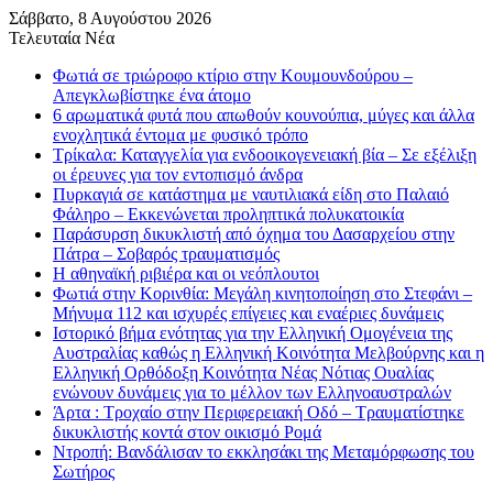
Σάββατο, 8 Αυγούστου 2026
Τελευταία Νέα
Φωτιά σε τριώροφο κτίριο στην Κουμουνδούρου –
Απεγκλωβίστηκε ένα άτομο
6 αρωματικά φυτά που απωθούν κουνούπια, μύγες και άλλα
ενοχλητικά έντομα με φυσικό τρόπο
Τρίκαλα: Καταγγελία για ενδοοικογενειακή βία – Σε εξέλιξη
οι έρευνες για τον εντοπισμό άνδρα
Πυρκαγιά σε κατάστημα με ναυτιλιακά είδη στο Παλαιό
Φάληρο – Εκκενώνεται προληπτικά πολυκατοικία
Παράσυρση δικυκλιστή από όχημα του Δασαρχείου στην
Πάτρα – Σοβαρός τραυματισμός
Η αθηναϊκή ριβιέρα και οι νεόπλουτοι
Φωτιά στην Κορινθία: Μεγάλη κινητοποίηση στο Στεφάνι –
Μήνυμα 112 και ισχυρές επίγειες και εναέριες δυνάμεις
Ιστορικό βήμα ενότητας για την Ελληνική Ομογένεια της
Αυστραλίας καθώς η Ελληνική Κοινότητα Μελβούρνης και η
Ελληνική Ορθόδοξη Κοινότητα Νέας Νότιας Ουαλίας
ενώνουν δυνάμεις για το μέλλον των Ελληνοαυστραλών
Άρτα : Τροχαίο στην Περιφερειακή Οδό – Τραυματίστηκε
δικυκλιστής κοντά στον οικισμό Ρομά
Ντροπή: Βανδάλισαν το εκκλησάκι της Μεταμόρφωσης του
Σωτήρος