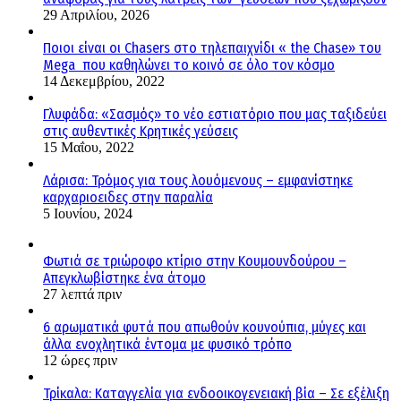
29 Απριλίου, 2026
Ποιοι είναι οι Chasers στο τηλεπαιχνίδι « the Chase» του
Mega που καθηλώνει το κοινό σε όλο τον κόσμο
14 Δεκεμβρίου, 2022
Γλυφάδα: «Σασμός» το νέο εστιατόριο που μας ταξιδεύει
στις αυθεντικές Κρητικές γεύσεις
15 Μαΐου, 2022
Λάρισα: Τρόμος για τους λουόμενους – εμφανίστηκε
καρχαριοειδες στην παραλία
5 Ιουνίου, 2024
Φωτιά σε τριώροφο κτίριο στην Κουμουνδούρου –
Απεγκλωβίστηκε ένα άτομο
27 λεπτά πριν
6 αρωματικά φυτά που απωθούν κουνούπια, μύγες και
άλλα ενοχλητικά έντομα με φυσικό τρόπο
12 ώρες πριν
Τρίκαλα: Καταγγελία για ενδοοικογενειακή βία – Σε εξέλιξη