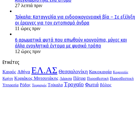
27 λεπτά πριν
Τρίκαλα: Καταγγελία για ενδοοικογενειακή βία – Σε εξέλιξη
οι έρευνες για τον εντοπισμό άνδρα
11 ώρες πριν
6 αρωματικά φυτά που απωθούν κουνούπια, μύγες και
άλλα ενοχλητικά έντομα με φυσικό τρόπο
12 ώρες πριν
Ετικέτες
ΕΛ.ΑΣ
Θεσσαλονίκη
Kαιρός
Αθήνα
Κακοκαιρία
Κορονοϊός
Κυριάκος Μητσοτάκης
Πάτρα
Λάρισα
Πυροσβεστική
Κρήτη
Πυροσβεστική
Τροχαίο
Φωτιά
Τρίκαλα
βόλος
Υπηρεσία
Ρόδος
Τουρισμός