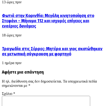
13 ώρες πριν
Φωτιά στην Κορινθία: Μεγάλη κινητοποίηση στο
Στεφάνι – Μήνυμα 112 και ισχυρές επίγειες και
εναέριες δυνάμεις
18 ώρες πριν
Τραγωδία στις Σέρρες: Μητέρα και γιος σκοτώθηκαν
σε μετωπική σύγκρουση με φορτηγό
1 ημέρα πριν
Αφήστε μια απάντηση
Η ηλ. διεύθυνση σας δεν δημοσιεύεται.
Τα υποχρεωτικά πεδία
σημειώνονται με
*
Σχόλιο
*