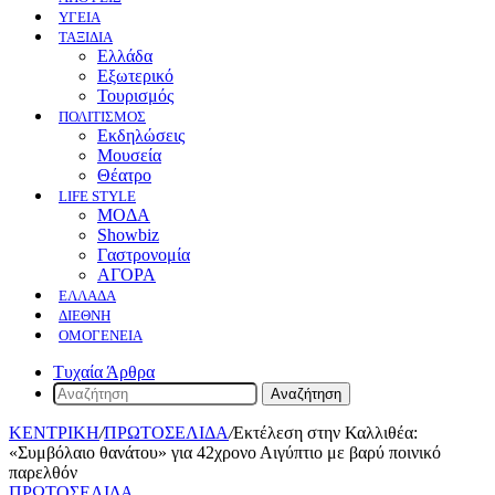
ΥΓΕΙΑ
ΤΑΞΙΔΙΑ
Ελλάδα
Εξωτερικό
Τουρισμός
ΠΟΛΙΤΙΣΜΟΣ
Eκδηλώσεις
Mουσεία
Θέατρο
LIFE STYLE
ΜΟΔΑ
Showbiz
Γαστρονομία
ΑΓΟΡΑ
ΕΛΛΆΔΑ
ΔΙΕΘΝΉ
ΟΜΟΓΈΝΕΙΑ
Τυχαία Άρθρα
Αναζήτηση
ΚΕΝΤΡΙΚΗ
/
ΠΡΩΤΟΣΕΛΙΔΑ
/
Εκτέλεση στην Καλλιθέα:
«Συμβόλαιο θανάτου» για 42χρονο Αιγύπτιο με βαρύ ποινικό
παρελθόν
ΠΡΩΤΟΣΕΛΙΔΑ