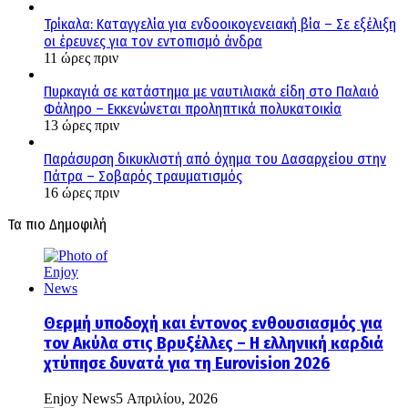
Τρίκαλα: Καταγγελία για ενδοοικογενειακή βία – Σε εξέλιξη
οι έρευνες για τον εντοπισμό άνδρα
11 ώρες πριν
Πυρκαγιά σε κατάστημα με ναυτιλιακά είδη στο Παλαιό
Φάληρο – Εκκενώνεται προληπτικά πολυκατοικία
13 ώρες πριν
Παράσυρση δικυκλιστή από όχημα του Δασαρχείου στην
Πάτρα – Σοβαρός τραυματισμός
16 ώρες πριν
Τα πιο Δημοφιλή
Θερμή υποδοχή και έντονος ενθουσιασμός για
τον Ακύλα στις Βρυξέλλες – Η ελληνική καρδιά
χτύπησε δυνατά για τη Eurovision 2026
Enjoy News
5 Απριλίου, 2026