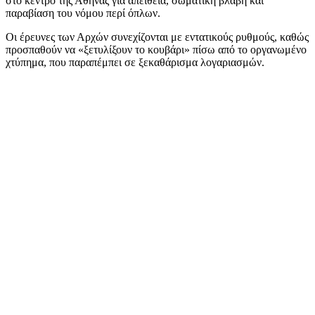
στο κέντρο της Αθήνας για απείθεια, σωματική βλάβη και
παραβίαση του νόμου περί όπλων.
Οι έρευνες των Αρχών συνεχίζονται με εντατικούς ρυθμούς, καθώς
προσπαθούν να «ξετυλίξουν το κουβάρι» πίσω από το οργανωμένο
χτύπημα, που παραπέμπει σε ξεκαθάρισμα λογαριασμών.