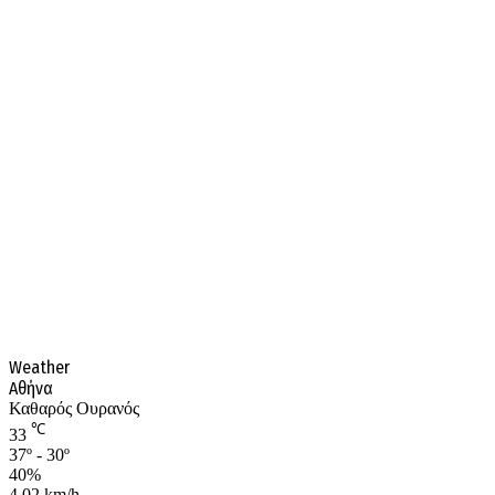
Weather
Αθήνα
Καθαρός Ουρανός
℃
33
37º - 30º
40%
4.02 km/h