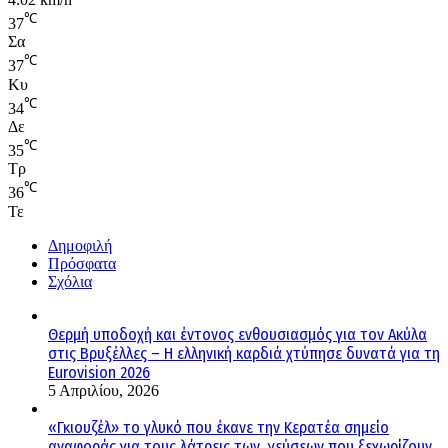
℃
37
Σα
℃
37
Κυ
℃
34
Δε
℃
35
Τρ
℃
36
Τε
Δημοφιλή
Πρόσφατα
Σχόλια
Θερμή υποδοχή και έντονος ενθουσιασμός για τον Ακύλα
στις Βρυξέλλες – Η ελληνική καρδιά χτύπησε δυνατά για τη
Eurovision 2026
5 Απριλίου, 2026
«Γκιουζέλ» το γλυκό που έκανε την Κερατέα σημείο
αναφοράς για τους λάτρεις των γεύσεων που ξεχωρίζουν