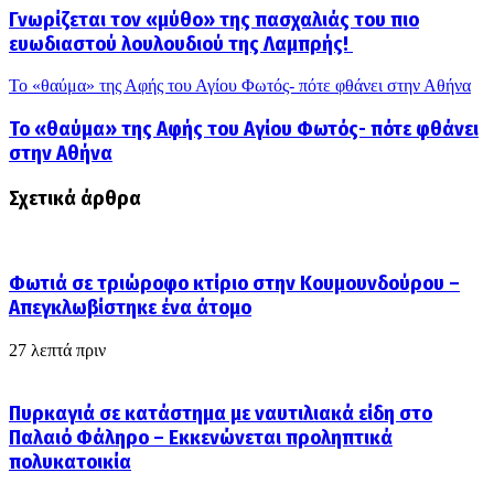
Γνωρίζεται τον «μύθο» της πασχαλιάς του πιο
ευωδιαστού λουλουδιού της Λαμπρής!
Το «θαύμα» της Αφής του Αγίου Φωτός- πότε φθάνει στην Αθήνα
Το «θαύμα» της Αφής του Αγίου Φωτός- πότε φθάνει
στην Αθήνα
Σχετικά άρθρα
Φωτιά σε τριώροφο κτίριο στην Κουμουνδούρου –
Απεγκλωβίστηκε ένα άτομο
27 λεπτά πριν
Πυρκαγιά σε κατάστημα με ναυτιλιακά είδη στο
Παλαιό Φάληρο – Εκκενώνεται προληπτικά
πολυκατοικία