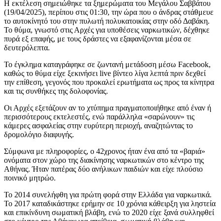
Η εκτέλεση σημειώθηκε τα ξημερώματα του Μεγάλου Σαββάτου
(19/04/2025), περίπου στις 01:30, την ώρα που ο άνδρας στάθμευε
το αυτοκίνητό του στην πυλωτή πολυκατοικίας στην οδό Δαβάκη.
Το θύμα, γνωστό στις Αρχές για υποθέσεις ναρκωτικών, δέχθηκε
πυρά εξ επαφής, με τους δράστες να εξαφανίζονται μέσα σε
δευτερόλεπτα.
Το έγκλημα καταγράφηκε σε ζωντανή μετάδοση μέσω Facebook,
καθώς το θύμα είχε ξεκινήσει live βίντεο λίγα λεπτά πριν δεχθεί
την επίθεση, γεγονός που προκαλεί ερωτήματα ως προς τα κίνητρα
και τις συνθήκες της δολοφονίας.
Οι Αρχές εξετάζουν αν το χτύπημα πραγματοποιήθηκε από έναν ή
περισσότερους εκτελεστές, ενώ παράλληλα «σαρώνουν» τις
κάμερες ασφαλείας στην ευρύτερη περιοχή, αναζητώντας το
δρομολόγιο διαφυγής.
Σύμφωνα με πληροφορίες, ο 42χρονος ήταν ένα από τα «βαριά»
ονόματα στον χώρο της διακίνησης ναρκωτικών στο κέντρο της
Αθήνας. Ήταν πατέρας δύο ανήλικων παιδιών και είχε πλούσιο
ποινικό μητρώο.
Το 2014 συνελήφθη για πρώτη φορά στην Ελλάδα για ναρκωτικά.
Το 2017 καταδικάστηκε ερήμην σε 10 χρόνια κάθειρξη για ληστεία
και επικίνδυνη σωματική βλάβη, ενώ το 2020 είχε ξανά συλληφθεί