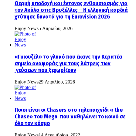
Θερμή υποδοχή και έντονος ενθουσιασμός για
τον Ακύλα στις Βρυξέλλες – Η ελληνική καρδιά
χτύπησε δυνατά για τη Eurovision 2026
Enjoy News
5 Απριλίου, 2026
«Γκιουζέλ» το γλυκό που έκανε την Κερατέα
σημείο αναφοράς για τους λάτρεις των
γεύσεων που ξεχωρίζουν
Enjoy News
29 Απριλίου, 2026
Ποιοι είναι οι Chasers στο τηλεπαιχνίδι « the
Chase» του Mega που καθηλώνει το κοινό σε
όλο τον κόσμο
Enjoy News
14 Δεκεμβρίου, 2022