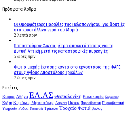
Πρόσφατα Άρθρα
Οι Ομορφότερες Παραλίες της Πελοποννήσου για βουτιές
στα κρυστάλλινα νερά του Μοριά
2 λεπτά πριν
Παπασταύρου: Άμεσα μέτρα αποκατάστασης για τη
Δυτική Αττική μετά τις καταστροφικές πυρκαγιές
5 ώρες πριν
Φωτιά μικρής έκτασης κοντά στο εργοστάσιο της ΦΑΓΕ
στους Αγίους Αποστόλους Τρικάλων
7 ώρες πριν
Ετικέτες
ΕΛ.ΑΣ
Θεσσαλονίκη
Kαιρός
Αθήνα
Κακοκαιρία
Κορονοϊός
Κυριάκος Μητσοτάκης
Πάτρα
Λάρισα
Κρήτη
Πυροσβεστική
Πυροσβεστική
Τροχαίο
Φωτιά
Τρίκαλα
βόλος
Ρόδος
Υπηρεσία
Τουρισμός