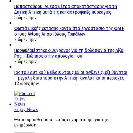
Παπασταύρου: Άμεσα μέτρα αποκατάστασης για τη
Δυτική Αττική μετά τις καταστροφικές πυρκαγιές
5 ώρες πριν
Φωτιά μικρής έκτασης κοντά στο εργοστάσιο της ΦΑΓΕ
στους Αγίους Αποστόλους Τρικάλων
7 ώρες πριν
Προφυλακίστηκε ο 26χρονος για τη δολοφονία της Λίζα
Ρος – Σιώπησε στην απολογία του
7 ώρες πριν
Ιός του Δυτικού Νείλου: Στους 65 οι ασθενείς, έξι θάνατοι
– μεγάλη διασπορά στην Αττική -αναλυτικά οι περιοχές
12 ώρες πριν
Enjoy News
Θα το προσθέσουμε …σας ευχαριστούμε για την
ενημέρωση...