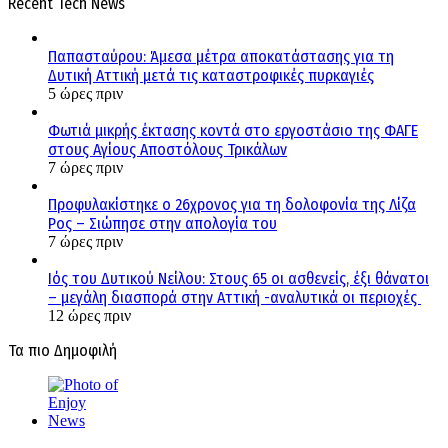
Recent Tech News
Παπασταύρου: Άμεσα μέτρα αποκατάστασης για τη
Δυτική Αττική μετά τις καταστροφικές πυρκαγιές
5 ώρες πριν
Φωτιά μικρής έκτασης κοντά στο εργοστάσιο της ΦΑΓΕ
στους Αγίους Αποστόλους Τρικάλων
7 ώρες πριν
Προφυλακίστηκε ο 26χρονος για τη δολοφονία της Λίζα
Ρος – Σιώπησε στην απολογία του
7 ώρες πριν
Ιός του Δυτικού Νείλου: Στους 65 οι ασθενείς, έξι θάνατοι
– μεγάλη διασπορά στην Αττική -αναλυτικά οι περιοχές
12 ώρες πριν
Τα πιο Δημοφιλή