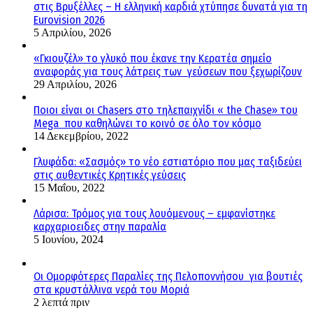
στις Βρυξέλλες – Η ελληνική καρδιά χτύπησε δυνατά για τη
Eurovision 2026
5 Απριλίου, 2026
«Γκιουζέλ» το γλυκό που έκανε την Κερατέα σημείο
αναφοράς για τους λάτρεις των γεύσεων που ξεχωρίζουν
29 Απριλίου, 2026
Ποιοι είναι οι Chasers στο τηλεπαιχνίδι « the Chase» του
Mega που καθηλώνει το κοινό σε όλο τον κόσμο
14 Δεκεμβρίου, 2022
Γλυφάδα: «Σασμός» το νέο εστιατόριο που μας ταξιδεύει
στις αυθεντικές Κρητικές γεύσεις
15 Μαΐου, 2022
Λάρισα: Τρόμος για τους λουόμενους – εμφανίστηκε
καρχαριοειδες στην παραλία
5 Ιουνίου, 2024
Οι Ομορφότερες Παραλίες της Πελοποννήσου για βουτιές
στα κρυστάλλινα νερά του Μοριά
2 λεπτά πριν