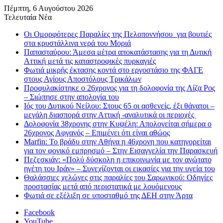
Πέμπτη, 6 Αυγούστου 2026
Τελευταία Νέα
Οι Ομορφότερες Παραλίες της Πελοποννήσου για βουτιές
στα κρυστάλλινα νερά του Μοριά
Παπασταύρου: Άμεσα μέτρα αποκατάστασης για τη Δυτική
Αττική μετά τις καταστροφικές πυρκαγιές
Φωτιά μικρής έκτασης κοντά στο εργοστάσιο της ΦΑΓΕ
στους Αγίους Αποστόλους Τρικάλων
Προφυλακίστηκε ο 26χρονος για τη δολοφονία της Λίζα Ρος
– Σιώπησε στην απολογία του
Ιός του Δυτικού Νείλου: Στους 65 οι ασθενείς, έξι θάνατοι –
μεγάλη διασπορά στην Αττική -αναλυτικά οι περιοχές
Δολοφονία 38χρονης στην Κυψέλη: Απολογείται σήμερα ο
26χρονος Αφγανός – Επιμένει ότι είναι αθώος
Marfin: Το βράδυ στην Αθήνα η 46χρονη που κατηγορείται
για τον φονικό εμπρησμό – Στην Εισαγγελία την Παρασκευή
Πεζεσκιάν: «Πολύ δύσκολη η επικοινωνία με τον ανώτατο
ηγέτη του Ιράν» – Συνεχίζονται οι εικασίες για την υγεία του
Θαλάσσιες χελώνες στις παραλίες του Σαρωνικού: Οδηγίες
προστασίας μετά από περιστατικά με λουόμενους
Φωτιά σε εξέλιξη σε υποσταθμό της ΔΕΗ στην Άρτα
Facebook
YouTube