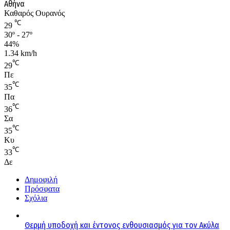
Αθήνα
Καθαρός Ουρανός
℃
29
30º - 27º
44%
1.34 km/h
℃
29
Πε
℃
35
Πα
℃
36
Σα
℃
35
Κυ
℃
33
Δε
Δημοφιλή
Πρόσφατα
Σχόλια
Θερμή υποδοχή και έντονος ενθουσιασμός για τον Ακύλα