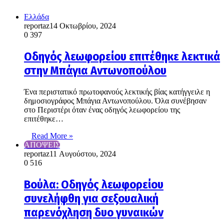
Ελλάδα
reportaz
14 Οκτωβρίου, 2024
0
397
Οδηγός λεωφορείου επιτέθηκε λεκτικά
στην Μπάγια Αντωνοπούλου
Ένα περιστατικό πρωτοφανούς λεκτικής βίας κατήγγειλε η
δημοσιογράφος Μπάγια Αντωνοπούλου. Όλα συνέβησαν
στο Περιστέρι όταν ένας οδηγός λεωφορείου της
επιτέθηκε…
Read More »
ΑΠΟΨΕΙΣ
reportaz
11 Αυγούστου, 2024
0
516
Βούλα: Οδηγός λεωφορείου
συνελήφθη για σεξουαλική
παρενόχληση δυο γυναικών