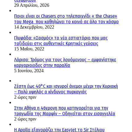
29 Απριλίου, 2026
Ποιοι είναι οι Chasers στο τηλεπαιχνίδι « the Chase»
του Mega που καθηλώνει το κοινό σε όλο τον κόσμο
14 Δεκεμβρίου, 2022
Γλυφάδα: «Σασμός» το νέο εστιατόριο που μας
ταξιδεύει στις αυθεντικές Κρητικές γεύσεις
15 Μαΐου, 2022
Λάρισα: Τρόμος για τους λουόμενους – εμφανίστηκε
καρχαριοειδες στην παραλία
5 Ιουνίου, 2024
Ζέστη έως 40°C και ισχυροί άνεμοι μέχρι την Κυριακή
– Πολύ υψηλός ο κίνδυνος πυρκαγιάς
2 ώρες πριν
Στην Αθήνα η 46χρονη που κατηγορείται για την
τραγωδία της Μαρφίν – Οδηγείται στον εισαγγελέα
2 ώρες πριν
Η Apollo εξαγοράζει την EasyJet το Sir Στέλιου