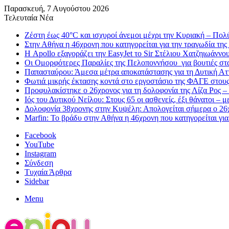
Παρασκευή, 7 Αυγούστου 2026
Τελευταία Νέα
Ζέστη έως 40°C και ισχυροί άνεμοι μέχρι την Κυριακή – Πολ
Στην Αθήνα η 46χρονη που κατηγορείται για την τραγωδία της
Η Apollo εξαγοράζει την EasyJet το Sir Στέλιου Χατζηιωάννου 
Οι Ομορφότερες Παραλίες της Πελοποννήσου για βουτιές στ
Παπασταύρου: Άμεσα μέτρα αποκατάστασης για τη Δυτική Αττι
Φωτιά μικρής έκτασης κοντά στο εργοστάσιο της ΦΑΓΕ στου
Προφυλακίστηκε ο 26χρονος για τη δολοφονία της Λίζα Ρος –
Ιός του Δυτικού Νείλου: Στους 65 οι ασθενείς, έξι θάνατοι – 
Δολοφονία 38χρονης στην Κυψέλη: Απολογείται σήμερα ο 26χ
Marfin: Το βράδυ στην Αθήνα η 46χρονη που κατηγορείται γι
Facebook
YouTube
Instagram
Σύνδεση
Τυχαία Άρθρα
Sidebar
Menu