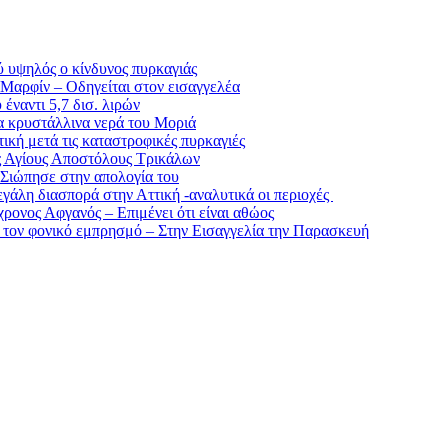
ύ υψηλός ο κίνδυνος πυρκαγιάς
 Μαρφίν – Οδηγείται στον εισαγγελέα
έναντι 5,7 δισ. λιρών
α κρυστάλλινα νερά του Μοριά
κή μετά τις καταστροφικές πυρκαγιές
ς Αγίους Αποστόλους Τρικάλων
 Σιώπησε στην απολογία του
μεγάλη διασπορά στην Αττική -αναλυτικά οι περιοχές
ρονος Αφγανός – Επιμένει ότι είναι αθώος
α τον φονικό εμπρησμό – Στην Εισαγγελία την Παρασκευή