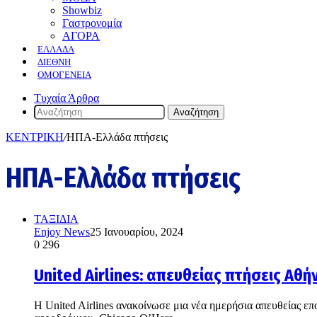
Showbiz
Γαστρονομία
ΑΓΟΡΑ
ΕΛΛΆΔΑ
ΔΙΕΘΝΉ
ΟΜΟΓΈΝΕΙΑ
Τυχαία Άρθρα
Αναζήτηση
ΚΕΝΤΡΙΚΗ
/
ΗΠΑ-Ελλάδα πτήσεις
ΗΠΑ-Ελλάδα πτήσεις
ΤΑΞΙΔΙΑ
Enjoy News
25 Ιανουαρίου, 2024
0
296
United Airlines: απευθείας πτήσεις Αθή
Η United Airlines ανακοίνωσε μια νέα ημερήσια απευθείας ε