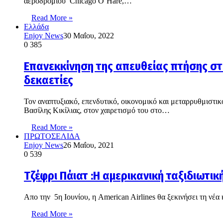
αεροδρόμιου Chicago O’Hare,…
Read More »
Ελλάδα
Enjoy News
30 Μαΐου, 2022
0
385
Επανεκκίνηση της απευθείας πτήσης στ
δεκαετίες
Τον αναπτυξιακό, επενδυτικό, οικονομικό και μεταρρυθμιστι
Βασίλης Κικίλιας, στον χαιρετισμό του στο…
Read More »
ΠΡΩΤΟΣΕΛΙΔΑ
Enjoy News
26 Μαΐου, 2021
0
539
Τζέφρι Πάιατ :Η αμερικανική ταξιδιωτικ
Απο την 5η Ιουνίου, η American Airlines θα ξεκινήσει τη νέ
Read More »