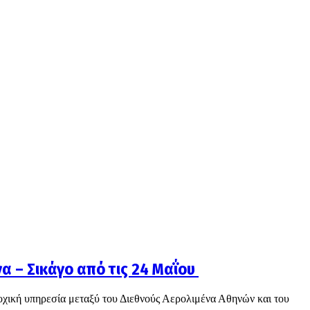
να – Σικάγο από τις 24 Μαΐου
ποχική υπηρεσία μεταξύ του Διεθνούς Αερολιμένα Αθηνών και του