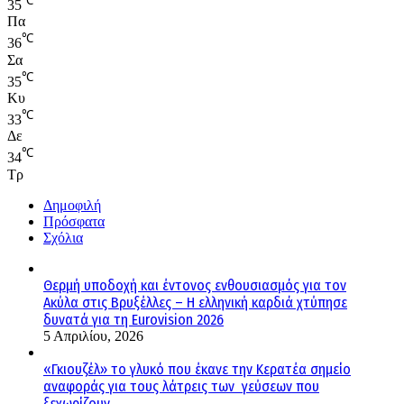
℃
35
Πα
℃
36
Σα
℃
35
Κυ
℃
33
Δε
℃
34
Τρ
Δημοφιλή
Πρόσφατα
Σχόλια
Θερμή υποδοχή και έντονος ενθουσιασμός για τον
Ακύλα στις Βρυξέλλες – Η ελληνική καρδιά χτύπησε
δυνατά για τη Eurovision 2026
5 Απριλίου, 2026
«Γκιουζέλ» το γλυκό που έκανε την Κερατέα σημείο
αναφοράς για τους λάτρεις των γεύσεων που
ξεχωρίζουν