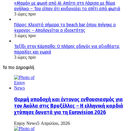
«Μαμά» με φωνή από AI: Απάτη στη Λάρισα με θύμα
ανήλικο – Του είπαν ότι κινδυνεύει το σπίτι από φωτιά
3 ώρες πριν
Πάρος: Κλειστό σήμερα το beach bar όπου πνίγηκε ο
4χρονος – Απολογείται ο ιδιοκτήτης
3 ώρες πριν
Ταξίδι στην Κάρπαθο: Ο πλήρης οδηγός για αξιοθέατα,
παραλίες και χωριά
3 ώρες πριν
Τα πιο Δημοφιλή
Θερμή υποδοχή και έντονος ενθουσιασμός για
τον Ακύλα στις Βρυξέλλες – Η ελληνική καρδιά
χτύπησε δυνατά για τη Eurovision 2026
Enjoy News
5 Απριλίου, 2026