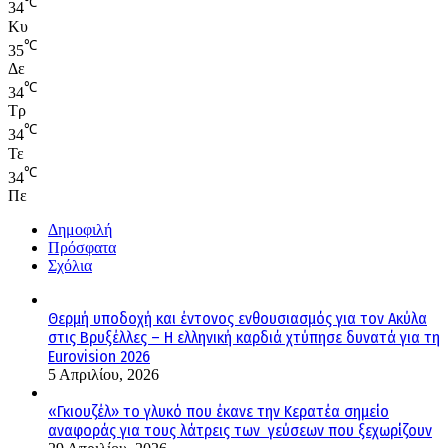
℃
34
Κυ
℃
35
Δε
℃
34
Τρ
℃
34
Τε
℃
34
Πε
Δημοφιλή
Πρόσφατα
Σχόλια
Θερμή υποδοχή και έντονος ενθουσιασμός για τον Ακύλα
στις Βρυξέλλες – Η ελληνική καρδιά χτύπησε δυνατά για τη
Eurovision 2026
5 Απριλίου, 2026
«Γκιουζέλ» το γλυκό που έκανε την Κερατέα σημείο
αναφοράς για τους λάτρεις των γεύσεων που ξεχωρίζουν