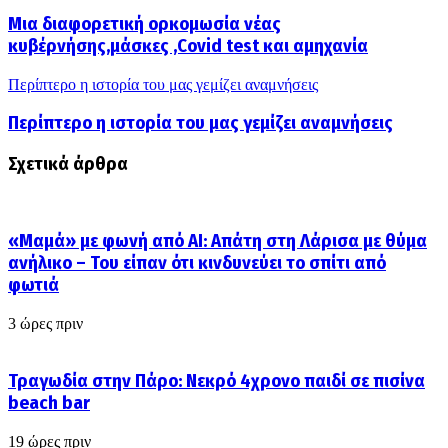
Mια διαφορετική ορκομωσία νέας
κυβέρνήσης,μάσκες ,Covid test και αμηχανία
Περίπτερο η ιστορία του μας γεμίζει αναμνήσεις
Περίπτερο η ιστορία του μας γεμίζει αναμνήσεις
Σχετικά άρθρα
«Μαμά» με φωνή από AI: Απάτη στη Λάρισα με θύμα
ανήλικο – Του είπαν ότι κινδυνεύει το σπίτι από
φωτιά
3 ώρες πριν
Τραγωδία στην Πάρο: Νεκρό 4χρονο παιδί σε πισίνα
beach bar
19 ώρες πριν