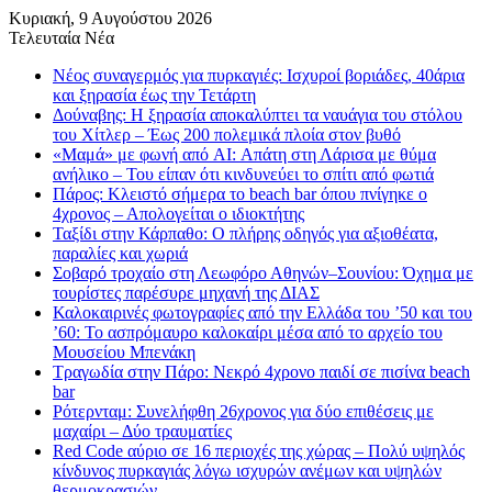
Κυριακή, 9 Αυγούστου 2026
Τελευταία Νέα
Νέος συναγερμός για πυρκαγιές: Ισχυροί βοριάδες, 40άρια
και ξηρασία έως την Τετάρτη
Δούναβης: Η ξηρασία αποκαλύπτει τα ναυάγια του στόλου
του Χίτλερ – Έως 200 πολεμικά πλοία στον βυθό
«Μαμά» με φωνή από AI: Απάτη στη Λάρισα με θύμα
ανήλικο – Του είπαν ότι κινδυνεύει το σπίτι από φωτιά
Πάρος: Κλειστό σήμερα το beach bar όπου πνίγηκε ο
4χρονος – Απολογείται ο ιδιοκτήτης
Ταξίδι στην Κάρπαθο: Ο πλήρης οδηγός για αξιοθέατα,
παραλίες και χωριά
Σοβαρό τροχαίο στη Λεωφόρο Αθηνών–Σουνίου: Όχημα με
τουρίστες παρέσυρε μηχανή της ΔΙΑΣ
Καλοκαιρινές φωτογραφίες από την Ελλάδα του ’50 και του
’60: Το ασπρόμαυρο καλοκαίρι μέσα από το αρχείο του
Μουσείου Μπενάκη
Τραγωδία στην Πάρο: Νεκρό 4χρονο παιδί σε πισίνα beach
bar
Ρότερνταμ: Συνελήφθη 26χρονος για δύο επιθέσεις με
μαχαίρι – Δύο τραυματίες
Red Code αύριο σε 16 περιοχές της χώρας – Πολύ υψηλός
κίνδυνος πυρκαγιάς λόγω ισχυρών ανέμων και υψηλών
θερμοκρασιών