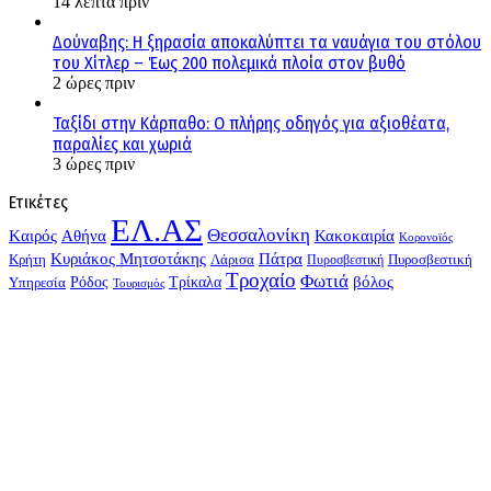
14 λεπτά πριν
Δούναβης: Η ξηρασία αποκαλύπτει τα ναυάγια του στόλου
του Χίτλερ – Έως 200 πολεμικά πλοία στον βυθό
2 ώρες πριν
Ταξίδι στην Κάρπαθο: Ο πλήρης οδηγός για αξιοθέατα,
παραλίες και χωριά
3 ώρες πριν
Ετικέτες
ΕΛ.ΑΣ
Θεσσαλονίκη
Kαιρός
Αθήνα
Κακοκαιρία
Κορονοϊός
Κυριάκος Μητσοτάκης
Πάτρα
Λάρισα
Πυροσβεστική
Κρήτη
Πυροσβεστική
Τροχαίο
Φωτιά
Τρίκαλα
βόλος
Υπηρεσία
Ρόδος
Τουρισμός