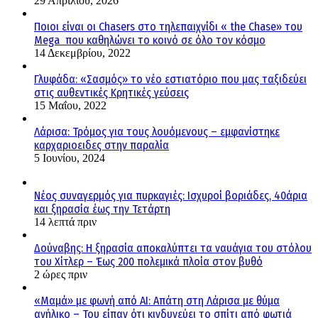
29 Απριλίου, 2026
Ποιοι είναι οι Chasers στο τηλεπαιχνίδι « the Chase» του
Mega που καθηλώνει το κοινό σε όλο τον κόσμο
14 Δεκεμβρίου, 2022
Γλυφάδα: «Σασμός» το νέο εστιατόριο που μας ταξιδεύει
στις αυθεντικές Κρητικές γεύσεις
15 Μαΐου, 2022
Λάρισα: Τρόμος για τους λουόμενους – εμφανίστηκε
καρχαριοειδες στην παραλία
5 Ιουνίου, 2024
Νέος συναγερμός για πυρκαγιές: Ισχυροί βοριάδες, 40άρια
και ξηρασία έως την Τετάρτη
14 λεπτά πριν
Δούναβης: Η ξηρασία αποκαλύπτει τα ναυάγια του στόλου
του Χίτλερ – Έως 200 πολεμικά πλοία στον βυθό
2 ώρες πριν
«Μαμά» με φωνή από AI: Απάτη στη Λάρισα με θύμα
ανήλικο – Του είπαν ότι κινδυνεύει το σπίτι από φωτιά