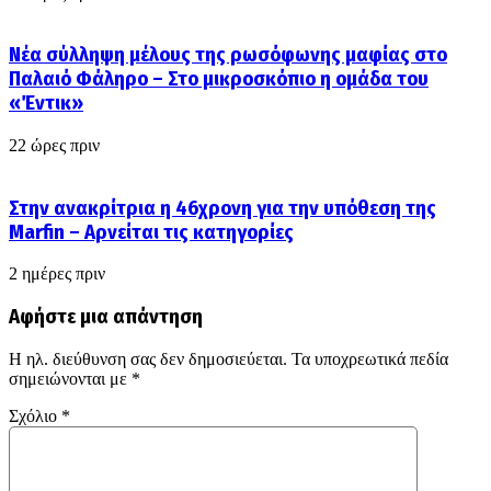
Νέα σύλληψη μέλους της ρωσόφωνης μαφίας στο
Παλαιό Φάληρο – Στο μικροσκόπιο η ομάδα του
«Έντικ»
22 ώρες πριν
Στην ανακρίτρια η 46χρονη για την υπόθεση της
Marfin – Αρνείται τις κατηγορίες
2 ημέρες πριν
Αφήστε μια απάντηση
Η ηλ. διεύθυνση σας δεν δημοσιεύεται.
Τα υποχρεωτικά πεδία
σημειώνονται με
*
Σχόλιο
*