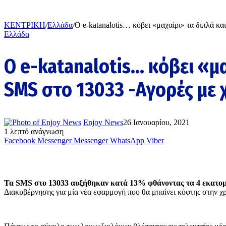
ΚΕΝΤΡΙΚΗ
/
Ελλάδα
/
Ο e-katanalotis… κόβει «μαχαίρι» τα διπλά κ
Ελλάδα
Ο e-katanalotis… κόβει «μα
SMS στο 13033 -Aγορές με
Enjoy News
26 Ιανουαρίου, 2021
1 λεπτό ανάγνωση
Facebook
Messenger
Messenger
WhatsApp
Viber
Τα SMS στο 13033 αυξήθηκαν κατά 13% φθάνοντας τα 4 εκατο
Διακυβέρνησης για μία νέα εφαρμογή που θα μπαίνει κόφτης στην χ