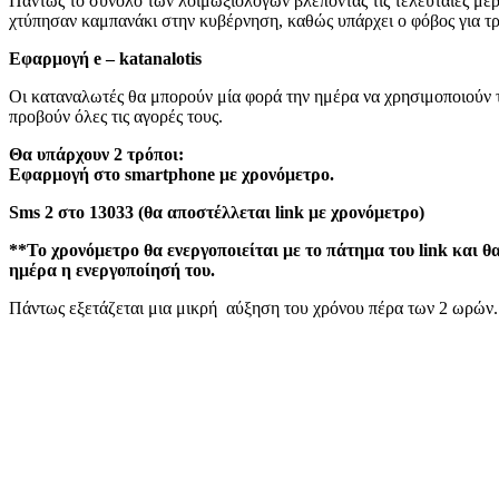
Πάντως το σύνολο των λοιμωξιολόγων βλέποντας τις τελευταίες μ
χτύπησαν καμπανάκι στην κυβέρνηση, καθώς υπάρχει ο φόβος για τρ
Εφαρμογή e – katanalotis
Οι καταναλωτές θα μπορούν μία φορά την ημέρα να χρησιμοποιούν 
προβούν όλες τις αγορές τους.
Θα υπάρχουν 2 τρόποι:
Εφαρμογή στο smartphone με χρονόμετρο.
Sms 2 στο 13033 (θα αποστέλλεται link με χρονόμετρο)
**Το χρονόμετρο θα ενεργοποιείται με το πάτημα του link και θ
ημέρα η ενεργοποίησή του.
Πάντως εξετάζεται μια μικρή
αύξηση του χρόνου πέρα των 2 ωρών.