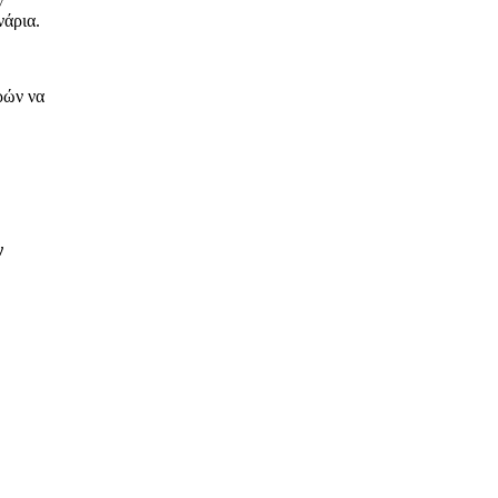
ν
νάρια.
ρών να
ν