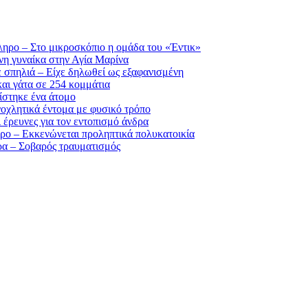
ηρο – Στο μικροσκόπιο η ομάδα του «Έντικ»
η γυναίκα στην Αγία Μαρίνα
 σπηλιά – Είχε δηλωθεί ως εξαφανισμένη
αι γάτα σε 254 κομμάτια
ίστηκε ένα άτομο
νοχλητικά έντομα με φυσικό τρόπο
ι έρευνες για τον εντοπισμό άνδρα
ρο – Εκκενώνεται προληπτικά πολυκατοικία
ρα – Σοβαρός τραυματισμός