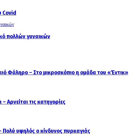
υ Covid
υναικών
ικό πολλών γυναικών
ιό Φάληρο – Στο μικροσκόπιο η ομάδα του «Έντικ»
 – Αρνείται τις κατηγορίες
 – Πολύ υψηλός ο κίνδυνος πυρκαγιάς