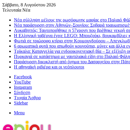
Σάββατο, 8 Αυγούστου 2026
Τελευταία Νέα
Νέα σύλληψη μέλους της ρωσόφωνης μαφίας στο Παλαιό Φάλ
Νέα παράσυρση στην Αθηνών–Σουνίου: Σοβαρά τραυματισμέν
Λυκαβηττός: Ταυτοποιήθηκε η 57χρονη που βρέθηκε νεκρή σε
H Ελληνική ταβέρνα έγινε LEGO: Μπουζούκι, βουκαμβίλιες κ
Φωτιά σε τριώροφο κτίριο στην Κουμουνδούρου – Απεγκλωβ
6 αρωματικά φυτά που απωθούν κουνούπια, μύγες και άλλα ε
Τρίκαλα: Καταγγελία για ενδοοικογενειακή βία – Σε εξέλιξη ο
Πυρκαγιά σε κατάστημα με ναυτιλιακά είδη στο Παλαιό Φάλη
Παράσυρση δικυκλιστή από όχημα του Δασαρχείου στην Πάτ
Η αθηναϊκή ριβιέρα και οι νεόπλουτοι
Facebook
YouTube
Instagram
Σύνδεση
Τυχαία Άρθρα
Sidebar
Menu