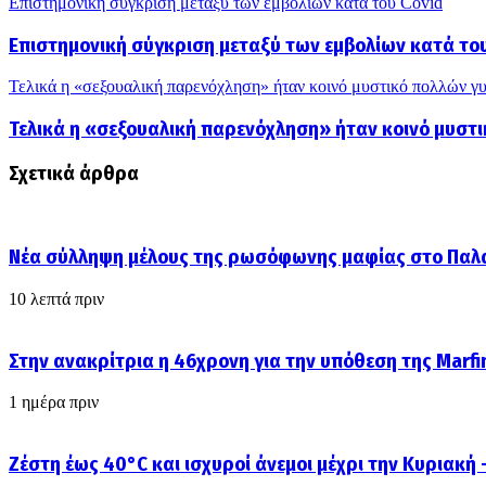
Επιστημονική σύγκριση μεταξύ των εμβολίων κατά του Covid
Επιστημονική σύγκριση μεταξύ των εμβολίων κατά το
Τελικά η «σεξουαλική παρενόχληση» ήταν κοινό μυστικό πολλών γ
Τελικά η «σεξουαλική παρενόχληση» ήταν κοινό μυστ
Σχετικά άρθρα
Νέα σύλληψη μέλους της ρωσόφωνης μαφίας στο Παλα
10 λεπτά πριν
Στην ανακρίτρια η 46χρονη για την υπόθεση της Marfin
1 ημέρα πριν
Ζέστη έως 40°C και ισχυροί άνεμοι μέχρι την Κυριακή