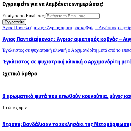
Εγγραφείτε για να λαμβάνετε ενημερώσεις!
Εισάγετε το Email σας
Άγιος Παντελεήμονας : Άγριος αιματηρός καβγάς – Αιγύπτιος επιχε
Άγιος Παντελεήμονας : Άγριος αιματηρός καβγάς – Αι
Έγκλειστος σε ψυχιατρική κλινική ο Αρχιμανδρίτη μετά από το επε
Έγκλειστος σε ψυχιατρική κλινική ο Αρχιμανδρίτη μετ
Σχετικά άρθρα
6 αρωματικά φυτά που απωθούν κουνούπια, μύγες και
15 ώρες πριν
Ντροπή: Βανδάλισαν το εκκλησάκι της Μεταμόρφωση