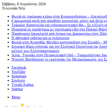
Σάββατο, 8 Αυγούστου 2026
Τελευταία Νέα
Φωτιά σε τριώροφο κτίριο στην Κουμουνδούρου – Απεγκλωβ
6 αρωματικά φυτά που απωθούν κουνούπια, μύγες και άλλα ε
Τρίκαλα: Καταγγελία για ενδοοικογενειακή βία – Σε εξέλιξη ο
Πυρκαγιά σε κατάστημα με ναυτιλιακά είδη στο Παλαιό Φάλη
Παράσυρση δικυκλιστή από όχημα του Δασαρχείου στην Πάτ
Η αθηναϊκή ριβιέρα και οι νεόπλουτοι
Φωτιά στην Κορινθία: Μεγάλη κινητοποίηση στο Στεφάνι – Μήν
Ιστορικό βήμα ενότητας για την Ελληνική Ομογένεια της Αυ
μέλλον των Ελληνοαυστραλών
Άρτα : Τροχαίο στην Περιφερειακή Οδό – Τραυματίστηκε δικ
Ντροπή: Βανδάλισαν το εκκλησάκι της Μεταμόρφωσης του Σ
Facebook
YouTube
Instagram
Σύνδεση
Τυχαία Άρθρα
Sidebar
Menu