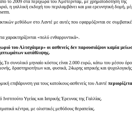
ί από το 2009 στα περίχωρα του Άμστερνταμ, με χρηματοδότηση της
ριό, η γαλλική εκδοχή του περιλαμβάνει και μια ερευνητική δομή, μέ
serm.
λακτικών μεθόδων στο Λαντέ με αυτές που εφαρμόζονται σε συμβατικέ
ατα χαρακτηρίζονται «πολύ ενθαρρυντικά».
ωριό του Αλτσχάιμερ» οι ασθενείς δεν παρουσιάζουν καμία μείω
συμπτωμάτων κατάθλιψης.
ής.
Το συνολικό μηνιαίο κόστος είναι 2.000 ευρώ, κάτω του μέσου όρ
ονής, δραστηριοτήτων και, φυσικά, 24ωρης ιατρικής και ψυχολογικής
ομική επιβάρυνση για τους κατοίκους-ασθενείς του Λαντέ
περιορίζετα
 Ινστιτούτο Υγείας και Ιατρικής Έρευνας της Γαλλίας.
σματικά κέντρα, με ολιστικές μεθόδους θεραπείας.