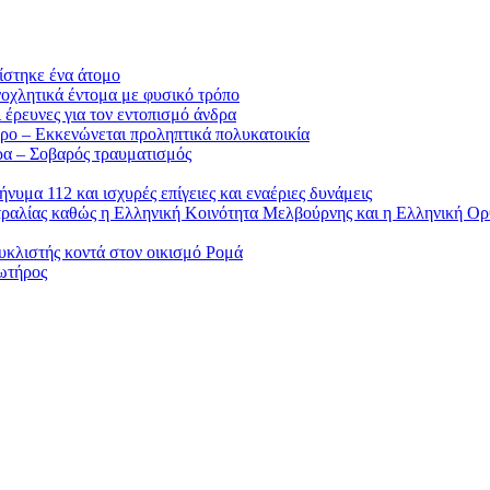
ίστηκε ένα άτομο
νοχλητικά έντομα με φυσικό τρόπο
ι έρευνες για τον εντοπισμό άνδρα
ρο – Εκκενώνεται προληπτικά πολυκατοικία
ρα – Σοβαρός τραυματισμός
υμα 112 και ισχυρές επίγειες και εναέριες δυνάμεις
στραλίας καθώς η Ελληνική Κοινότητα Μελβούρνης και η Ελληνική Ορ
υκλιστής κοντά στον οικισμό Ρομά
ωτήρος