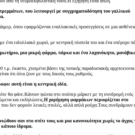
ουν από τη νευροεκφυλιστική νόσο.Η εξήγηση είναι απλή.
στρεμμάτων, που λειτουργεί με συγχρηματοδότηση του γαλλικού
α.
ιμερ, όπου εφαρμόζονται εναλλακτικές προσεγγίσεις σε μια ασθένει
με ένα ειδυλλιακό χωριό, με κεντρική πλατεία του και ένα υπέροχο π
μμωτήριο, μια μικρή φάρμα, πάρκα και ένα λαχανόκηπο, μανάβικο
 τ.μ. έκαστο, χτισμένα βάσει της τοπικής παραδοσιακής αρχιτεκτονικ
είναι ότι όλοι ζουν με τους δικούς τους ρυθμούς.
οφο: αυτή είναι η κεντρική ιδέα.
ότε θα φάνε.
Κάνουν ψώνια στο σούπερ μάρκετ με τη συνδρομή ενός
ώμενα και εκδηλώσεις.
Η χορήγηση φαρμάκων περιορίζεται στο
ι που δεν φορούν λευκές στολές, αλλά απλά ρούχα.Τους συνδράμουν 
νιώθουν σαν στο σπίτι τους και μια κανονικότητα χωρίς το άγχος 
ε κάποιο ίδρυμα.