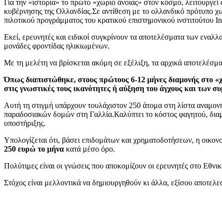
Για την «ιστορία» το πρώτο «χωριό άνοιας» στον κόσμο, λειτουργε
κυβέρνησης της Ολλανδίας.
Σε αντίθεση με το ολλανδικό πρότυπο χω
πιλοτικού προγράμματος του κρατικού επιστημονικού ινστιτούτου In
Εκεί, ερευνητές και ειδικοί συγκρίνουν τα αποτελέσματα των εναλ
μονάδες φροντίδας ηλικιωμένων.
Με τη μελέτη να βρίσκεται ακόμη σε εξέλιξη, τα αρχικά αποτελέσμ
Όπως διαπιστώθηκε, στους πρώτους 6-12 μήνες διαμονής στο «χ
στις γνωστικές τους ικανότητες ή αύξηση του άγχους και των 
Αυτή τη στιγμή υπάρχουν τουλάχιστον 250 άτομα στη λίστα αναμον
παραδοσιακών δομών στη Γαλλία.Καλύπτει το κόστος φαγητού, διαμ
υποστήριξης.
Υπολογίζεται ότι, βάσει επιδομάτων και χρηματοδοτήσεων, η οικον
250 ευρώ το μήνα
κατά μέσο όρο.
Πολύτιμες είναι οι γνώσεις που αποκομίζουν οι ερευνητές στο Εθνικό
Στόχος είναι μελλοντικά να δημιουργηθούν κι άλλα, εξίσου αποτελε