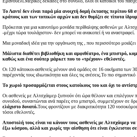
Εμανουελί.
Μερικές δεκάδες στο σύνολο, όλοι οι κάτοικοί του πάσχ
Το Λαντέ δεν είναι παρά μία ανοιχτή δομή έκτασης περίπου 68 
κράτους και των τοπικών αρχών και δεν θυμίζει σε τίποτα ίδρυμ
Πρόκειται για μια καινοτόμο μονάδα περίθαλψης ασθενών με Αλτσχά
-μέχρι τώρα τουλάχιστον- δεν μπορεί να ανακοπεί ή να αναστραφεί.
Μια μοναδική ιδέα για την οργάνωση της , που περισσότερο μοιάζει 
Μάλιστα διαθέτει βιβλιοθήκη και αμφιθέατρο, ένα μπιστρό, κο
καθώς και ένα σούπερ μάρκετ που το «τρέχουν» εθελοντές.
Οι 120 κάτοικοι-ασθενείς μένουν ανά ομάδες σε 16 οικήματα των 300
παρέχοντάς τους ιδιωτικότητα και όλες τις ανέσεις.
Το πιο σημαντικό 
Το χωριό προσαρμόζεται στους κατοίκους του και όχι το αντίστρ
Οι ασθενείς με Αλτσχάιμερ ξυπνούν ότι ώρα θέλουν και επιλέγουν π
συνοδού, συναντώνται ανά παρέες στο μπιστρό, συμμετέχουν σε δρ
ελάχιστο δυνατό.
Τους φροντίζουν με διακριτικότητα 120 νοσοκόμο
τόσοι εθελοντές.
Αποστολή τους είναι να κάνουν τους ασθενείς με Αλτσχάιμερ να 
έξω κόσμου, αλλά και χωρίς την αίσθηση ότι είναι έγκλειστοι σ