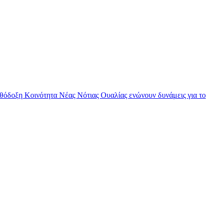
θόδοξη Κοινότητα Νέας Νότιας Ουαλίας ενώνουν δυνάμεις για το