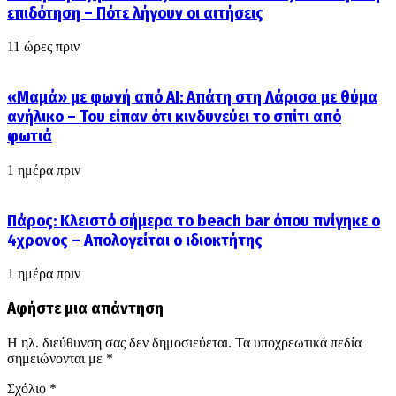
επιδότηση – Πότε λήγουν οι αιτήσεις
11 ώρες πριν
«Μαμά» με φωνή από AI: Απάτη στη Λάρισα με θύμα
ανήλικο – Του είπαν ότι κινδυνεύει το σπίτι από
φωτιά
1 ημέρα πριν
Πάρος: Κλειστό σήμερα το beach bar όπου πνίγηκε ο
4χρονος – Απολογείται ο ιδιοκτήτης
1 ημέρα πριν
Αφήστε μια απάντηση
Η ηλ. διεύθυνση σας δεν δημοσιεύεται.
Τα υποχρεωτικά πεδία
σημειώνονται με
*
Σχόλιο
*