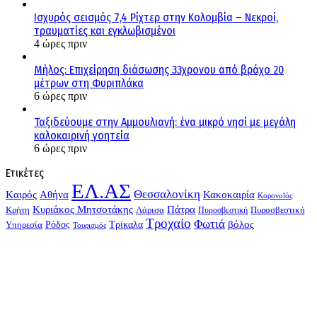
Ισχυρός σεισμός 7,4 Ρίχτερ στην Κολομβία – Νεκροί,
τραυματίες και εγκλωβισμένοι
4 ώρες πριν
Μήλος: Επιχείρηση διάσωσης 33χρονου από βράχο 20
μέτρων στη Φυριπλάκα
6 ώρες πριν
Ταξιδεύουμε στην Αμμουλιανή: ένα μικρό νησί με μεγάλη
καλοκαιρινή γοητεία
6 ώρες πριν
Ετικέτες
ΕΛ.ΑΣ
Θεσσαλονίκη
Kαιρός
Αθήνα
Κακοκαιρία
Κορονοϊός
Κυριάκος Μητσοτάκης
Πάτρα
Λάρισα
Πυροσβεστική
Κρήτη
Πυροσβεστική
Τροχαίο
Φωτιά
Τρίκαλα
βόλος
Υπηρεσία
Ρόδος
Τουρισμός