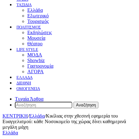
ΤΑΞΙΔΙΑ
Ελλάδα
Εξωτερικό
Τουρισμός
ΠΟΛΙΤΙΣΜΟΣ
Eκδηλώσεις
Mουσεία
Θέατρο
LIFE STYLE
ΜΟΔΑ
Showbiz
Γαστρονομία
ΑΓΟΡΑ
ΕΛΛΆΔΑ
ΔΙΕΘΝΉ
ΟΜΟΓΈΝΕΙΑ
Τυχαία Άρθρα
Αναζήτηση
ΚΕΝΤΡΙΚΗ
/
Ελλάδα
/
Kικίλιας στην χθεσινή εφημερία του
Ευαγγελισμού: κάθε Νοσοκομείο της χώρας δίνει καθημερινά
μεγάλη μάχη
Ελλάδα