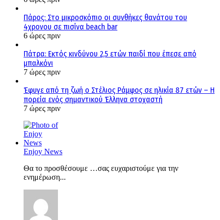
Πάρος: Στο μικροσκόπιο οι συνθήκες θανάτου του
4χρονου σε πισίνα beach bar
6 ώρες πριν
Πάτρα: Εκτός κινδύνου 2,5 ετών παιδί που έπεσε από
μπαλκόνι
7 ώρες πριν
Έφυγε από τη ζωή ο Στέλιος Ράμφος σε ηλικία 87 ετών – Η
πορεία ενός σημαντικού Έλληνα στοχαστή
7 ώρες πριν
Enjoy News
Θα το προσθέσουμε …σας ευχαριστούμε για την
ενημέρωση...