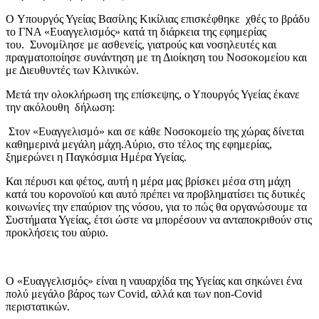
Ο Υπουργός Υγείας
Βασίλης Κικίλιας
επισκέφθηκε
χθές το βράδυ
το ΓΝΑ «Ευαγγελισμός» κατά τη διάρκεια της εφημερίας
του. Συνομίλησε με ασθενείς, γιατρούς και νοσηλευτές και
πραγματοποίησε συνάντηση με τη Διοίκηση του Νοσοκομείου και
με Διευθυντές των Κλινικών.
Μετά την ολοκλήρωση της επίσκεψης, ο Υπουργός Υγείας έκανε
την ακόλουθη δήλωση:
Στον «Ευαγγελισμό» και σε κάθε Νοσοκομείο της χώρας δίνεται
καθημερινά μεγάλη μάχη.Αύριο, στο τέλος της εφημερίας,
ξημερώνει η Παγκόσμια Ημέρα Υγείας.
Και πέρυσι και φέτος, αυτή η μέρα μας βρίσκει μέσα στη μάχη
κατά του κορονοϊού και αυτό πρέπει να προβληματίσει τις δυτικές
κοινωνίες την επαύριον της νόσου, για το πώς θα οργανώσουμε τα
Συστήματα Υγείας, έτσι ώστε να μπορέσουν να ανταποκριθούν στις
προκλήσεις του αύριο.
Ο «Ευαγγελισμός» είναι η ναυαρχίδα της Υγείας και σηκώνει ένα
πολύ μεγάλο βάρος των Covid, αλλά και των non-Covid
περιστατικών.