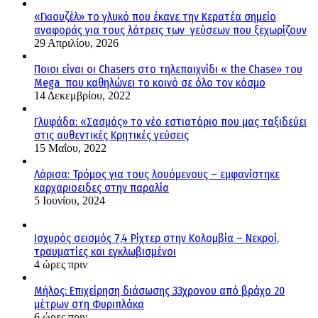
«Γκιουζέλ» το γλυκό που έκανε την Κερατέα σημείο
αναφοράς για τους λάτρεις των γεύσεων που ξεχωρίζουν
29 Απριλίου, 2026
Ποιοι είναι οι Chasers στο τηλεπαιχνίδι « the Chase» του
Mega που καθηλώνει το κοινό σε όλο τον κόσμο
14 Δεκεμβρίου, 2022
Γλυφάδα: «Σασμός» το νέο εστιατόριο που μας ταξιδεύει
στις αυθεντικές Κρητικές γεύσεις
15 Μαΐου, 2022
Λάρισα: Τρόμος για τους λουόμενους – εμφανίστηκε
καρχαριοειδες στην παραλία
5 Ιουνίου, 2024
Ισχυρός σεισμός 7,4 Ρίχτερ στην Κολομβία – Νεκροί,
τραυματίες και εγκλωβισμένοι
4 ώρες πριν
Μήλος: Επιχείρηση διάσωσης 33χρονου από βράχο 20
μέτρων στη Φυριπλάκα
6 ώρες πριν