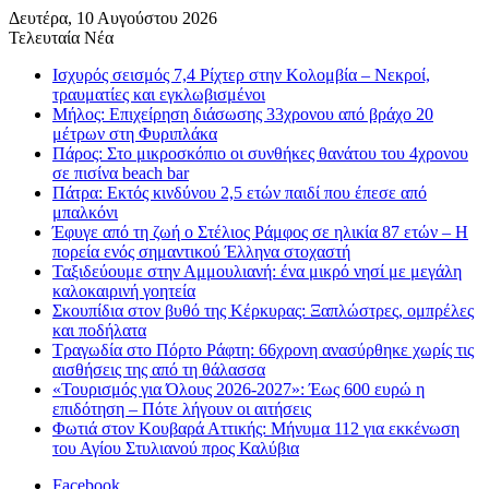
Δευτέρα, 10 Αυγούστου 2026
Τελευταία Νέα
Ισχυρός σεισμός 7,4 Ρίχτερ στην Κολομβία – Νεκροί,
τραυματίες και εγκλωβισμένοι
Μήλος: Επιχείρηση διάσωσης 33χρονου από βράχο 20
μέτρων στη Φυριπλάκα
Πάρος: Στο μικροσκόπιο οι συνθήκες θανάτου του 4χρονου
σε πισίνα beach bar
Πάτρα: Εκτός κινδύνου 2,5 ετών παιδί που έπεσε από
μπαλκόνι
Έφυγε από τη ζωή ο Στέλιος Ράμφος σε ηλικία 87 ετών – Η
πορεία ενός σημαντικού Έλληνα στοχαστή
Ταξιδεύουμε στην Αμμουλιανή: ένα μικρό νησί με μεγάλη
καλοκαιρινή γοητεία
Σκουπίδια στον βυθό της Κέρκυρας: Ξαπλώστρες, ομπρέλες
και ποδήλατα
Τραγωδία στο Πόρτο Ράφτη: 66χρονη ανασύρθηκε χωρίς τις
αισθήσεις της από τη θάλασσα
«Τουρισμός για Όλους 2026-2027»: Έως 600 ευρώ η
επιδότηση – Πότε λήγουν οι αιτήσεις
Φωτιά στον Κουβαρά Αττικής: Μήνυμα 112 για εκκένωση
του Αγίου Στυλιανού προς Καλύβια
Facebook