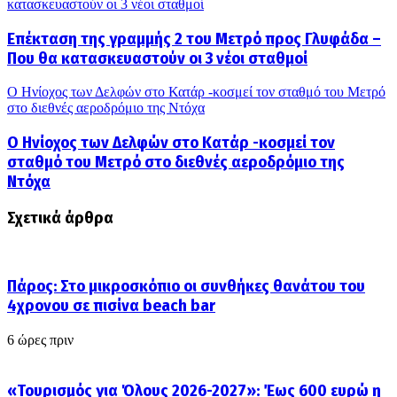
κατασκευαστούν οι 3 νέοι σταθμοί
Επέκταση της γραμμής 2 του Μετρό προς Γλυφάδα –
Που θα κατασκευαστούν οι 3 νέοι σταθμοί
Ο Ηνίοχος των Δελφών στο Κατάρ -κοσμεί τον σταθμό του Μετρό
στο διεθνές αεροδρόμιο της Ντόχα
Ο Ηνίοχος των Δελφών στο Κατάρ -κοσμεί τον
σταθμό του Μετρό στο διεθνές αεροδρόμιο της
Ντόχα
Σχετικά άρθρα
Πάρος: Στο μικροσκόπιο οι συνθήκες θανάτου του
4χρονου σε πισίνα beach bar
6 ώρες πριν
«Τουρισμός για Όλους 2026-2027»: Έως 600 ευρώ η