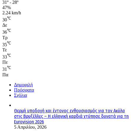
31º - 28º
47%
2.24 km/h
℃
30
Δε
℃
36
Τρ
℃
35
Τε
℃
33
Πε
℃
31
Πα
Δημοφιλή
Πρόσφατα
Σχόλια
Θερμή υποδοχή και έντονος ενθουσιασμός για τον Ακύλα
στις Βρυξέλλες – Η ελληνική καρδιά χτύπησε δυνατά για τη
Eurovision 2026
5 Απριλίου, 2026