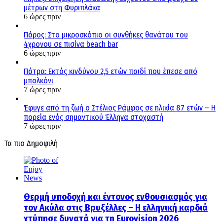
μέτρων στη Φυριπλάκα
6 ώρες πριν
Πάρος: Στο μικροσκόπιο οι συνθήκες θανάτου του
4χρονου σε πισίνα beach bar
6 ώρες πριν
Πάτρα: Εκτός κινδύνου 2,5 ετών παιδί που έπεσε από
μπαλκόνι
7 ώρες πριν
Έφυγε από τη ζωή ο Στέλιος Ράμφος σε ηλικία 87 ετών – Η
πορεία ενός σημαντικού Έλληνα στοχαστή
7 ώρες πριν
Τα πιο Δημοφιλή
Θερμή υποδοχή και έντονος ενθουσιασμός για
τον Ακύλα στις Βρυξέλλες – Η ελληνική καρδιά
χτύπησε δυνατά για τη Eurovision 2026