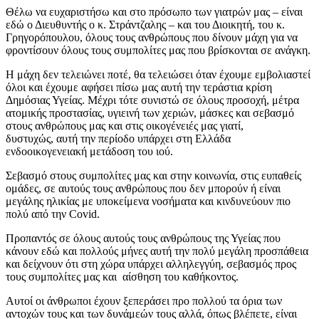
Θέλω να ευχαριστήσω και στο πρόσωπο των γιατρών μας – είναι
εδώ ο Διευθυντής ο κ. Στράντζαλης – και του Διοικητή, του κ.
Γρηγορόπουλου, όλους τους ανθρώπους που δίνουν μάχη για να
φροντίσουν όλους τους συμπολίτες μας που βρίσκονται σε ανάγκη.
Η μάχη δεν τελειώνει ποτέ, θα τελειώσει όταν έχουμε εμβολιαστεί
όλοι και έχουμε αφήσει πίσω μας αυτή την τεράστια κρίση
Δημόσιας Υγείας. Μέχρι τότε συνιστώ σε όλους προσοχή, μέτρα
ατομικής προστασίας, υγιεινή των χεριών, μάσκες και σεβασμό
στους ανθρώπους μας και στις οικογένειές μας γιατί,
δυστυχώς, αυτή την περίοδο υπάρχει στη Ελλάδα
ενδοοικογενειακή μετάδοση του ιού.
Σεβασμό στους συμπολίτες μας και στην κοινωνία, στις ευπαθείς
ομάδες, σε αυτούς τους ανθρώπους που δεν μπορούν ή είναι
μεγάλης ηλικίας με υποκείμενα νοσήματα και κινδυνεύουν πιο
πολύ από την Covid.
Προπαντός σε όλους αυτούς τους ανθρώπους της Υγείας που
κάνουν εδώ και πολλούς μήνες αυτή την πολύ μεγάλη προσπάθεια
και δείχνουν ότι στη χώρα υπάρχει αλληλεγγύη, σεβασμός προς
τους συμπολίτες μας και αίσθηση του καθήκοντος.
Αυτοί οι άνθρωποι έχουν ξεπεράσει προ πολλού τα όρια των
αντοχών τους και των δυνάμεών τους αλλά, όπως βλέπετε, είναι