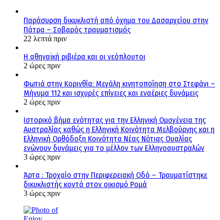
Παράσυρση δικυκλιστή από όχημα του Δασαρχείου στην
Πάτρα – Σοβαρός τραυματισμός
22 λεπτά πριν
Η αθηναϊκή ριβιέρα και οι νεόπλουτοι
2 ώρες πριν
Φωτιά στην Κορινθία: Μεγάλη κινητοποίηση στο Στεφάνι –
Μήνυμα 112 και ισχυρές επίγειες και εναέριες δυνάμεις
2 ώρες πριν
Ιστορικό βήμα ενότητας για την Ελληνική Ομογένεια της
Αυστραλίας καθώς η Ελληνική Κοινότητα Μελβούρνης και η
Ελληνική Ορθόδοξη Κοινότητα Νέας Νότιας Ουαλίας
ενώνουν δυνάμεις για το μέλλον των Ελληνοαυστραλών
3 ώρες πριν
Άρτα : Τροχαίο στην Περιφερειακή Οδό – Τραυματίστηκε
δικυκλιστής κοντά στον οικισμό Ρομά
3 ώρες πριν