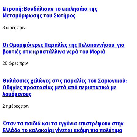
Ντροπή: Βανδάλισαν το εκκλησάκι της
Μεταμόρφωσης του Σωτήρος
3 ώρες πριν
Οι Ομορφότερες Παραλίες της Πελοποννήσου για
βουτιές στα κρυστάλλινα νερά του Μοριά
20 ώρες πριν
Θαλάσσιες χελώνες στις παραλίες του Σαρωνικού:
Οδηγίες προστασίας μετά από περιστατικά με
λουόμενους
2 ημέρες πριν
Όταν τα παιδιά και τα εγγόνια επιστρέφουν στην
Ελλάδα το καλοκαίρι γίνεται ακόμη πιο πολύτιμο