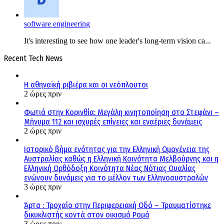
software engineering
It's interesting to see how one leader's long-term vision ca...
Recent Tech News
Η αθηναϊκή ριβιέρα και οι νεόπλουτοι
2 ώρες πριν
Φωτιά στην Κορινθία: Μεγάλη κινητοποίηση στο Στεφάνι –
Μήνυμα 112 και ισχυρές επίγειες και εναέριες δυνάμεις
2 ώρες πριν
Ιστορικό βήμα ενότητας για την Ελληνική Ομογένεια της
Αυστραλίας καθώς η Ελληνική Κοινότητα Μελβούρνης και η
Ελληνική Ορθόδοξη Κοινότητα Νέας Νότιας Ουαλίας
ενώνουν δυνάμεις για το μέλλον των Ελληνοαυστραλών
3 ώρες πριν
Άρτα : Τροχαίο στην Περιφερειακή Οδό – Τραυματίστηκε
δικυκλιστής κοντά στον οικισμό Ρομά
3 ώρες πριν