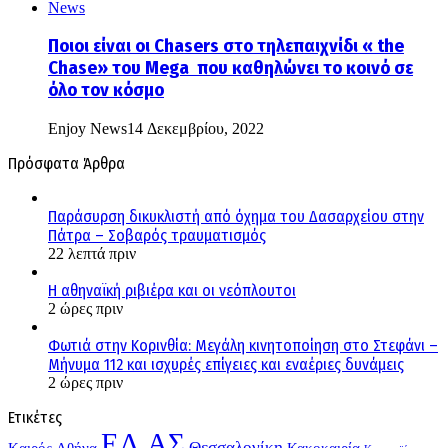
Ποιοι είναι οι Chasers στο τηλεπαιχνίδι « the
Chase» του Mega που καθηλώνει το κοινό σε
όλο τον κόσμο
Enjoy News
14 Δεκεμβρίου, 2022
Πρόσφατα Άρθρα
Παράσυρση δικυκλιστή από όχημα του Δασαρχείου στην
Πάτρα – Σοβαρός τραυματισμός
22 λεπτά πριν
Η αθηναϊκή ριβιέρα και οι νεόπλουτοι
2 ώρες πριν
Φωτιά στην Κορινθία: Μεγάλη κινητοποίηση στο Στεφάνι –
Μήνυμα 112 και ισχυρές επίγειες και εναέριες δυνάμεις
2 ώρες πριν
Ετικέτες
ΕΛ.ΑΣ
Θεσσαλονίκη
Kαιρός
Αθήνα
Κακοκαιρία