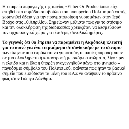
Η εταιρεία παραγωγής της ταινίας
«Either Or Productions»
είχε
αιτηθεί στο αρμόδιο συμβούλιο του υπουργείου Πολιτισμού να τής
χορηγηθεί άδεια για την πραγματοποίηση γυρισμάτων στον Ιερό
Βράχο στις 10 Απριλίου. Σημείωναν μάλιστα πως για το στήσιμο
και την ολοκλήρωση της διαδικασίας χρειαζόταν να δεσμεύσουν
τον αρχαιολογικό χώρο για τέσσερις συνολικά ημέρες.
Το γεγονός ότι θα έπρεπε να παραμείνει η
Ακρόπολη
κλειστή
για το κοινό για ένα τετραήμερο σε συνδυασμό με το σενάριο
των σκηνών που επρόκειτο να γυριστούν, οι οποίες παραπέμπουν
σε μια ολοκληρωτική καταστροφή με σκόρπια πτώματα, λίγο πριν
η ελπίδα και η ίδια η ύπαρξη αναγεννηθούν πάνω στο μνημείο –
παγκόσμιο σύμβολο του Πολιτισμού, φαίνεται πως ήταν τα βασικά
σημεία που εμπόδισαν τα μέλη του ΚΑΣ να ανάψουν το πράσινο
φως στον Γιώργο Λάνθιμο.