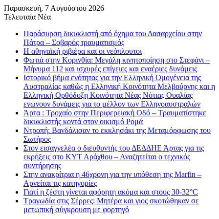
Παρασκευή, 7 Αυγούστου 2026
Τελευταία Νέα
Παράσυρση δικυκλιστή από όχημα του Δασαρχείου στην
Πάτρα – Σοβαρός τραυματισμός
Η αθηναϊκή ριβιέρα και οι νεόπλουτοι
Φωτιά στην Κορινθία: Μεγάλη κινητοποίηση στο Στεφάνι –
Μήνυμα 112 και ισχυρές επίγειες και εναέριες δυνάμεις
Ιστορικό βήμα ενότητας για την Ελληνική Ομογένεια της
Αυστραλίας καθώς η Ελληνική Κοινότητα Μελβούρνης και η
Ελληνική Ορθόδοξη Κοινότητα Νέας Νότιας Ουαλίας
ενώνουν δυνάμεις για το μέλλον των Ελληνοαυστραλών
Άρτα : Τροχαίο στην Περιφερειακή Οδό – Τραυματίστηκε
δικυκλιστής κοντά στον οικισμό Ρομά
Ντροπή: Βανδάλισαν το εκκλησάκι της Μεταμόρφωσης του
Σωτήρος
Στον εισαγγελέα ο διευθυντής του ΔΕΔΔΗΕ Άρτας για τις
εκρήξεις στο ΚΥΤ Αράχθου – Αναζητείται ο τεχνικός
συντήρησης
Στην ανακρίτρια η 46χρονη για την υπόθεση της Marfin –
Αρνείται τις κατηγορίες
Γιατί η ζέστη γίνεται αφόρητη ακόμα και στους 30-32°C
Τραγωδία στις Σέρρες: Μητέρα και γιος σκοτώθηκαν σε
μετωπική σύγκρουση με φορτηγό