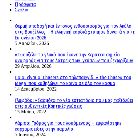
Πρόσφατα
Σχόλια
Θερμή υποδοχή και έντονος ενθουσιασμός για τον Ακύλα
στις Βρυξέλλες – Η ελληνική καρδιά χτύπησε δυνατά για τη
Eurovision 2026
5 Απριλίου, 2026
«Γκιουζέλ» το γλυκό που έκανε την Κερατέα σημείο
αναφοράς για τους λάτρεις των γεύσεων που ξεχωρίζουν
29 Απριλίου, 2026
Ποιοι είναι οι Chasers στο τηλεπαιχνίδι « the Chase» του
Mega που καθηλώνει το κοινό σε όλο τον κόσμο
14 Δεκεμβρίου, 2022
Γλυφάδα: «Σασμός» το νέο εστιατόριο που μας ταξιδεύει
στις αυθεντικές Κρητικές γεύσεις
15 Μαΐου, 2022
Λάρισα: Τρόμος για τους λουόμενους – εμφανίστηκε
καρχαριοειδες στην παραλία
5 Ιουνίου, 2024