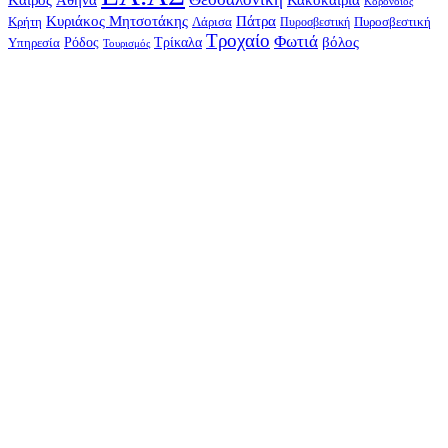
Κορονοϊός
Κυριάκος Μητσοτάκης
Πάτρα
Λάρισα
Πυροσβεστική
Κρήτη
Πυροσβεστική
Τροχαίο
Φωτιά
Τρίκαλα
βόλος
Υπηρεσία
Ρόδος
Τουρισμός