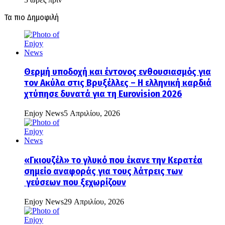
Τα πιο Δημοφιλή
Θερμή υποδοχή και έντονος ενθουσιασμός για
τον Ακύλα στις Βρυξέλλες – Η ελληνική καρδιά
χτύπησε δυνατά για τη Eurovision 2026
Enjoy News
5 Απριλίου, 2026
«Γκιουζέλ» το γλυκό που έκανε την Κερατέα
σημείο αναφοράς για τους λάτρεις των
γεύσεων που ξεχωρίζουν
Enjoy News
29 Απριλίου, 2026