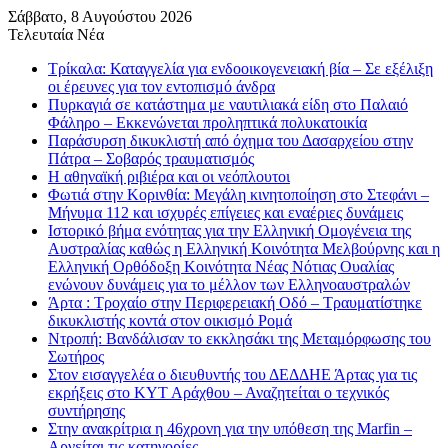
Σάββατο, 8 Αυγούστου 2026
Τελευταία Νέα
Τρίκαλα: Καταγγελία για ενδοοικογενειακή βία – Σε εξέλιξη
οι έρευνες για τον εντοπισμό άνδρα
Πυρκαγιά σε κατάστημα με ναυτιλιακά είδη στο Παλαιό
Φάληρο – Εκκενώνεται προληπτικά πολυκατοικία
Παράσυρση δικυκλιστή από όχημα του Δασαρχείου στην
Πάτρα – Σοβαρός τραυματισμός
Η αθηναϊκή ριβιέρα και οι νεόπλουτοι
Φωτιά στην Κορινθία: Μεγάλη κινητοποίηση στο Στεφάνι –
Μήνυμα 112 και ισχυρές επίγειες και εναέριες δυνάμεις
Ιστορικό βήμα ενότητας για την Ελληνική Ομογένεια της
Αυστραλίας καθώς η Ελληνική Κοινότητα Μελβούρνης και η
Ελληνική Ορθόδοξη Κοινότητα Νέας Νότιας Ουαλίας
ενώνουν δυνάμεις για το μέλλον των Ελληνοαυστραλών
Άρτα : Τροχαίο στην Περιφερειακή Οδό – Τραυματίστηκε
δικυκλιστής κοντά στον οικισμό Ρομά
Ντροπή: Βανδάλισαν το εκκλησάκι της Μεταμόρφωσης του
Σωτήρος
Στον εισαγγελέα ο διευθυντής του ΔΕΔΔΗΕ Άρτας για τις
εκρήξεις στο ΚΥΤ Αράχθου – Αναζητείται ο τεχνικός
συντήρησης
Στην ανακρίτρια η 46χρονη για την υπόθεση της Marfin –
Αρνείται τις κατηγορίες