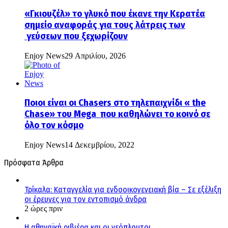
«Γκιουζέλ» το γλυκό που έκανε την Κερατέα
σημείο αναφοράς για τους λάτρεις των
γεύσεων που ξεχωρίζουν
Enjoy News
29 Απριλίου, 2026
Ποιοι είναι οι Chasers στο τηλεπαιχνίδι « the
Chase» του Mega που καθηλώνει το κοινό σε
όλο τον κόσμο
Enjoy News
14 Δεκεμβρίου, 2022
Πρόσφατα Άρθρα
Τρίκαλα: Καταγγελία για ενδοοικογενειακή βία – Σε εξέλιξη
οι έρευνες για τον εντοπισμό άνδρα
2 ώρες πριν
Η αθηναϊκή ριβιέρα και οι νεόπλουτοι