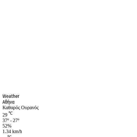
Weather
Αθήνα
Καθαρός Ουρανός
℃
29
37º - 27º
52%
1.34 km/h