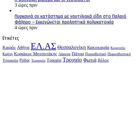
3 ώρες πριν
Πυρκαγιά σε κατάστημα με ναυτιλιακά είδη στο Παλαιό
Φάληρο – Εκκενώνεται προληπτικά πολυκατοικία
4 ώρες πριν
Ετικέτες
ΕΛ.ΑΣ
Θεσσαλονίκη
Kαιρός
Αθήνα
Κακοκαιρία
Κορονοϊός
Κυριάκος Μητσοτάκης
Πάτρα
Λάρισα
Πυροσβεστική
Κρήτη
Πυροσβεστική
Τροχαίο
Φωτιά
Τρίκαλα
βόλος
Υπηρεσία
Ρόδος
Τουρισμός