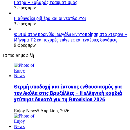
Πάτρα – Σοβαρός τραυματισμός
7 ώρες πριν
Η αθηναϊκή ριβιέρα και οι νεόπλουτοι
3 ώρες πριν
Φωτιά στην Κορινθία: Μεγάλη κινητοποίηση στο Στεφάνι –
Μήνυμα 112 και ισχυρές επίγειες και εναέριες δυνάμεις
9 ώρες πριν
Τα πιο Δημοφιλή
Θερμή υποδοχή και έντονος ενθουσιασμός για
τον Ακύλα στις Βρυξέλλες – Η ελληνική καρδιά
χτύπησε δυνατά για τη Eurovision 2026
Enjoy News
5 Απριλίου, 2026