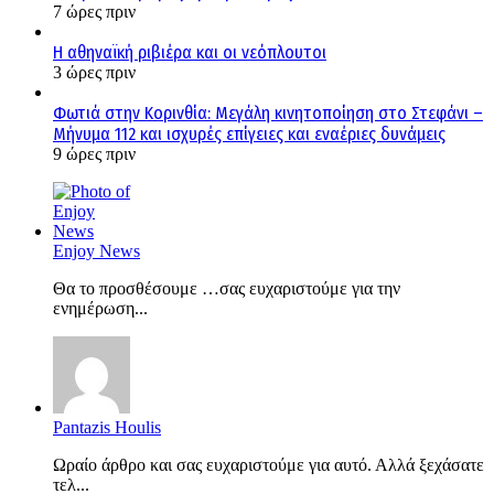
7 ώρες πριν
Η αθηναϊκή ριβιέρα και οι νεόπλουτοι
3 ώρες πριν
Φωτιά στην Κορινθία: Μεγάλη κινητοποίηση στο Στεφάνι –
Μήνυμα 112 και ισχυρές επίγειες και εναέριες δυνάμεις
9 ώρες πριν
Enjoy News
Θα το προσθέσουμε …σας ευχαριστούμε για την
ενημέρωση...
Pantazis Houlis
Ωραίο άρθρο και σας ευχαριστούμε για αυτό. Αλλά ξεχάσατε
τελ...