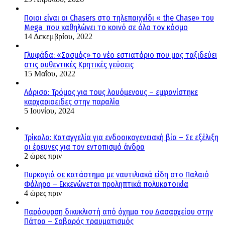
Ποιοι είναι οι Chasers στο τηλεπαιχνίδι « the Chase» του
Mega που καθηλώνει το κοινό σε όλο τον κόσμο
14 Δεκεμβρίου, 2022
Γλυφάδα: «Σασμός» το νέο εστιατόριο που μας ταξιδεύει
στις αυθεντικές Κρητικές γεύσεις
15 Μαΐου, 2022
Λάρισα: Τρόμος για τους λουόμενους – εμφανίστηκε
καρχαριοειδες στην παραλία
5 Ιουνίου, 2024
Τρίκαλα: Καταγγελία για ενδοοικογενειακή βία – Σε εξέλιξη
οι έρευνες για τον εντοπισμό άνδρα
2 ώρες πριν
Πυρκαγιά σε κατάστημα με ναυτιλιακά είδη στο Παλαιό
Φάληρο – Εκκενώνεται προληπτικά πολυκατοικία
4 ώρες πριν
Παράσυρση δικυκλιστή από όχημα του Δασαρχείου στην
Πάτρα – Σοβαρός τραυματισμός