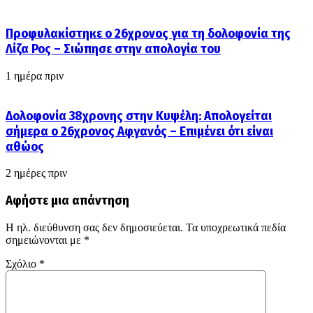
Προφυλακίστηκε ο 26χρονος για τη δολοφονία της
Λίζα Ρος – Σιώπησε στην απολογία του
1 ημέρα πριν
Δολοφονία 38χρονης στην Κυψέλη: Απολογείται
σήμερα ο 26χρονος Αφγανός – Επιμένει ότι είναι
αθώος
2 ημέρες πριν
Αφήστε μια απάντηση
Η ηλ. διεύθυνση σας δεν δημοσιεύεται.
Τα υποχρεωτικά πεδία
σημειώνονται με
*
Σχόλιο
*