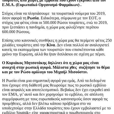
τουρίστες από χώρες με εμβόλια που έχουν εγκριθεί από τον
E.M.A. (Ευρωπαϊκό Οργανισμό Φαρμάκων) .
Στόχος είναι να πλησιάσουμε
τα τουριστικά νούμερα του 2019,
όσον αφορά τη
Ρωσία
. Ειδικότερα, σύμφωνα με τον ΕΟΤ, ο
στόχος για φέτος είναι οι 500.000 Ρώσοι τουρίστες, ενώ το 2019,
πριν ξεσπάσει η πανδημία, η χώρα μας φιλοξένησε περίπου
600.000 Ρώσους.
Επίσης υπο κανονικές συνθήκες η χώρα μας θα περίμενε φέτος 250
χιλιάδες τουρίστες από την
Κίνα
. Δεν είναι πολλοί αν αναλογιστεί
κανείς τα εκατομμύρια των τουριστών που επισκέπτονται κάθε
χρόνο την Ευρώπη, αλλά θα ήταν διπλάσιοι σε σχέση με πέρσι.
O Κυριάκος Μητσοτάκης δηλώνει ότι η χώρα μας είναι
ανοιχτή στην ρωσική αγορά. Μάλιστα χθες
συζήτησε το θέμα
και με τον Ρώσο ομόλογο του Μιχαήλ Μισούστιν.
Η Ρωσία είναι μια σημαντική αγορά για εμάς. Από τα δεδομένα
που έχουμε στη διάθεσή μας θεωρούμε πως το ρωσικό εμβόλιο
είναι ασφαλές και αποτελεσματικό. Βεβαίως δεν έχει εγκριθεί από
τον EMA, γι’ αυτό και δεν χορηγούμε το εμβόλιο, σε απόλυτη
συμμόρφωση με τους ευρωπαϊκούς κανονισμούς όσον αφορά τις
προμήθειες, αλλά δεν βλέπω κάποιο πρόβλημα στο να
υποδεχτούμε στην Ελλάδα τουρίστες που έχουν εμβολιαστεί με το
εμβόλιο Sputnik» είπε χαρακτηριστικά ο πρωθυπουργός στο