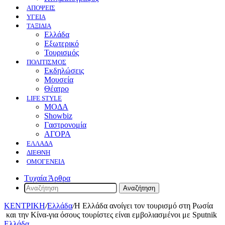
ΑΠΟΨΕΙΣ
ΥΓΕΙΑ
ΤΑΞΙΔΙΑ
Ελλάδα
Εξωτερικό
Τουρισμός
ΠΟΛΙΤΙΣΜΟΣ
Eκδηλώσεις
Mουσεία
Θέατρο
LIFE STYLE
ΜΟΔΑ
Showbiz
Γαστρονομία
ΑΓΟΡΑ
ΕΛΛΆΔΑ
ΔΙΕΘΝΉ
ΟΜΟΓΈΝΕΙΑ
Τυχαία Άρθρα
Αναζήτηση
ΚΕΝΤΡΙΚΗ
/
Ελλάδα
/
Η Ελλάδα ανοίγει τον τουρισμό στη Ρωσία
και την Κίνα-για όσους τουρίστες είναι εμβολιασμένοι με Sputnik
Ελλάδα