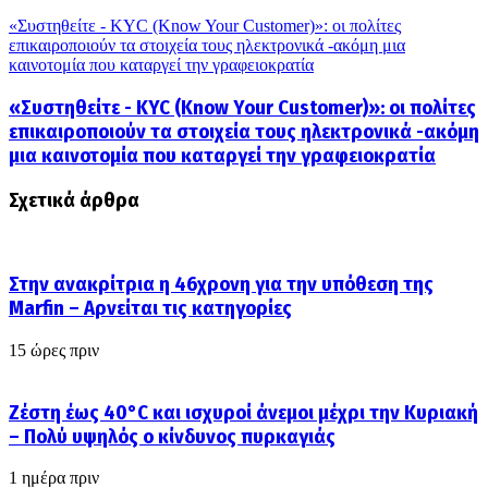
«Συστηθείτε - KYC (Know Your Customer)»: οι πολίτες
επικαιροποιούν τα στοιχεία τους ηλεκτρονικά -ακόμη μια
καινοτομία που καταργεί την γραφειοκρατία
«Συστηθείτε - KYC (Know Your Customer)»: οι πολίτες
επικαιροποιούν τα στοιχεία τους ηλεκτρονικά -ακόμη
μια καινοτομία που καταργεί την γραφειοκρατία
Σχετικά άρθρα
Στην ανακρίτρια η 46χρονη για την υπόθεση της
Marfin – Αρνείται τις κατηγορίες
15 ώρες πριν
Ζέστη έως 40°C και ισχυροί άνεμοι μέχρι την Κυριακή
– Πολύ υψηλός ο κίνδυνος πυρκαγιάς
1 ημέρα πριν