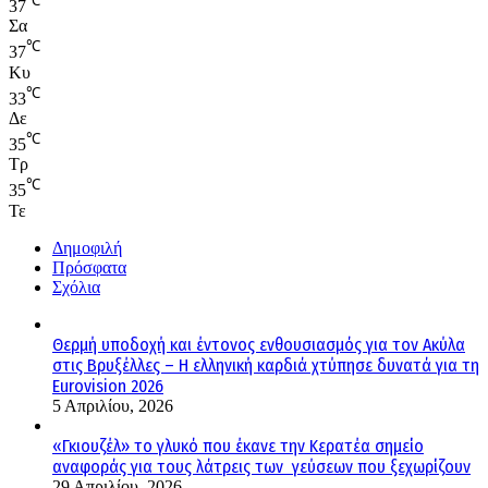
℃
37
Σα
℃
37
Κυ
℃
33
Δε
℃
35
Τρ
℃
35
Τε
Δημοφιλή
Πρόσφατα
Σχόλια
Θερμή υποδοχή και έντονος ενθουσιασμός για τον Ακύλα
στις Βρυξέλλες – Η ελληνική καρδιά χτύπησε δυνατά για τη
Eurovision 2026
5 Απριλίου, 2026
«Γκιουζέλ» το γλυκό που έκανε την Κερατέα σημείο
αναφοράς για τους λάτρεις των γεύσεων που ξεχωρίζουν
29 Απριλίου, 2026