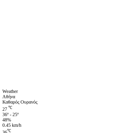
Weather
Αθήνα
Καθαρός Ουρανός
℃
27
36º - 25º
48%
0.45 km/h
℃
36