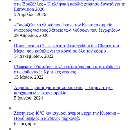
στις Βρυξέλλες – Η ελληνική καρδιά χτύπησε δυνατά για τη
Eurovision 2026
5 Απριλίου, 2026
«Γκιουζέλ» το γλυκό που έκανε την Κερατέα σημείο
αναφοράς για τους λάτρεις των γεύσεων που ξεχωρίζουν
29 Απριλίου, 2026
Ποιοι είναι οι Chasers στο τηλεπαιχνίδι « the Chase» του
Mega που καθηλώνει το κοινό σε όλο τον κόσμο
14 Δεκεμβρίου, 2022
Γλυφάδα: «Σασμός» το νέο εστιατόριο που μας ταξιδεύει
στις αυθεντικές Κρητικές γεύσεις
15 Μαΐου, 2022
Λάρισα: Τρόμος για τους λουόμενους – εμφανίστηκε
καρχαριοειδες στην παραλία
5 Ιουνίου, 2024
Ζέστη έως 40°C και ισχυροί άνεμοι μέχρι την Κυριακή –
Πολύ υψηλός ο κίνδυνος πυρκαγιάς
6 ώρες πριν