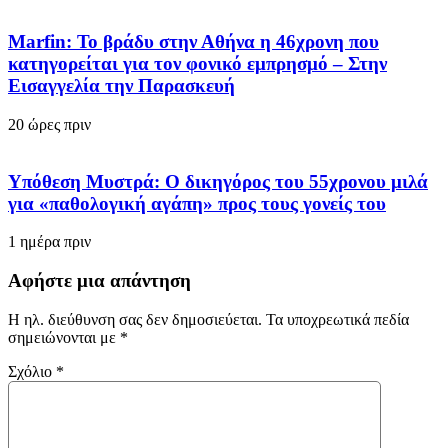
Marfin: Το βράδυ στην Αθήνα η 46χρονη που
κατηγορείται για τον φονικό εμπρησμό – Στην
Εισαγγελία την Παρασκευή
20 ώρες πριν
Υπόθεση Μυστρά: Ο δικηγόρος του 55χρονου μιλά
για «παθολογική αγάπη» προς τους γονείς του
1 ημέρα πριν
Αφήστε μια απάντηση
Η ηλ. διεύθυνση σας δεν δημοσιεύεται.
Τα υποχρεωτικά πεδία
σημειώνονται με
*
Σχόλιο
*