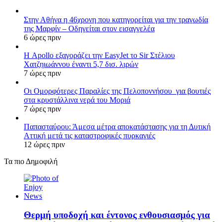
Στην Αθήνα η 46χρονη που κατηγορείται για την τραγωδία
της Μαρφίν – Οδηγείται στον εισαγγελέα
6 ώρες πριν
Η Apollo εξαγοράζει την EasyJet το Sir Στέλιου
Χατζηιωάννου έναντι 5,7 δισ. λιρών
7 ώρες πριν
Οι Ομορφότερες Παραλίες της Πελοποννήσου για βουτιές
στα κρυστάλλινα νερά του Μοριά
7 ώρες πριν
Παπασταύρου: Άμεσα μέτρα αποκατάστασης για τη Δυτική
Αττική μετά τις καταστροφικές πυρκαγιές
12 ώρες πριν
Τα πιο Δημοφιλή
Θερμή υποδοχή και έντονος ενθουσιασμός για