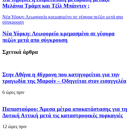
Μελάνια Τράμπ και Τζίλ Μπάιντεν ;
Νέα Υόρκη: Λεωφορείο κρεμασμένο σε γέφυρα πεζών μετά απο
σύγκρουση
Νέα Υόρκη: Λεωφορείο κρεμασμένο σε γέφυρα
πεζών μετά απο σύγκρουση
Σχετικά άρθρα
Στην Αθήνα η 46χρονη που κατηγορείται για την
τραγωδία της Μαρφίν – Οδηγείται στον εισαγγελέα
6 ώρες πριν
Παπασταύρου: Άμεσα μέτρα αποκατάστασης για τη
Δυτική Αττική μετά τις καταστροφικές πυρκαγιές
12 ώρες πριν