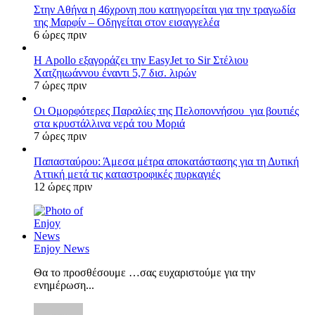
Στην Αθήνα η 46χρονη που κατηγορείται για την τραγωδία
της Μαρφίν – Οδηγείται στον εισαγγελέα
6 ώρες πριν
Η Apollo εξαγοράζει την EasyJet το Sir Στέλιου
Χατζηιωάννου έναντι 5,7 δισ. λιρών
7 ώρες πριν
Οι Ομορφότερες Παραλίες της Πελοποννήσου για βουτιές
στα κρυστάλλινα νερά του Μοριά
7 ώρες πριν
Παπασταύρου: Άμεσα μέτρα αποκατάστασης για τη Δυτική
Αττική μετά τις καταστροφικές πυρκαγιές
12 ώρες πριν
Enjoy News
Θα το προσθέσουμε …σας ευχαριστούμε για την
ενημέρωση...