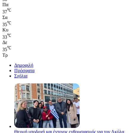
Πα
℃
37
Σα
℃
35
Κυ
℃
33
Δε
℃
35
Τρ
Δημοφιλή
Πρόσφατα
Σχόλια
Θερμή υποδοχή και έντονος ενθουσιασμός για τον Ακύλα