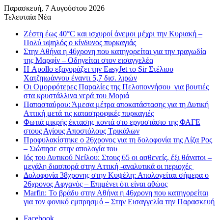
Παρασκευή, 7 Αυγούστου 2026
Τελευταία Νέα
Ζέστη έως 40°C και ισχυροί άνεμοι μέχρι την Κυριακή –
Πολύ υψηλός ο κίνδυνος πυρκαγιάς
Στην Αθήνα η 46χρονη που κατηγορείται για την τραγωδία
της Μαρφίν – Οδηγείται στον εισαγγελέα
Η Apollo εξαγοράζει την EasyJet το Sir Στέλιου
Χατζηιωάννου έναντι 5,7 δισ. λιρών
Οι Ομορφότερες Παραλίες της Πελοποννήσου για βουτιές
στα κρυστάλλινα νερά του Μοριά
Παπασταύρου: Άμεσα μέτρα αποκατάστασης για τη Δυτική
Αττική μετά τις καταστροφικές πυρκαγιές
Φωτιά μικρής έκτασης κοντά στο εργοστάσιο της ΦΑΓΕ
στους Αγίους Αποστόλους Τρικάλων
Προφυλακίστηκε ο 26χρονος για τη δολοφονία της Λίζα Ρος
– Σιώπησε στην απολογία του
Ιός του Δυτικού Νείλου: Στους 65 οι ασθενείς, έξι θάνατοι –
μεγάλη διασπορά στην Αττική -αναλυτικά οι περιοχές
Δολοφονία 38χρονης στην Κυψέλη: Απολογείται σήμερα ο
26χρονος Αφγανός – Επιμένει ότι είναι αθώος
Marfin: Το βράδυ στην Αθήνα η 46χρονη που κατηγορείται
για τον φονικό εμπρησμό – Στην Εισαγγελία την Παρασκευή
Facebook