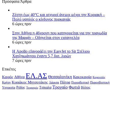
Πρόσφατα Άρθρα
Ζέστη έως 40°C και ισχυροί άνεμοι μέχρι την Κυριακή –
Πολύ υψηλός ο κίνδυνος πυρκαγιάς
6 ώρες πριν
Στην Αθήνα η 46χρονη που κατηγορείται για την τραγωδία
της Μαρφίν – Οδηγείται στον εισαγγελέα
6 ώρες πριν
Η Apollo εξαγοράζει την EasyJet το Sir Στέλιου
Χατζηιωάννου έναντι 5,7 δισ. λιρών
7 ώρες πριν
Ετικέτες
ΕΛ.ΑΣ
Θεσσαλονίκη
Kαιρός
Αθήνα
Κακοκαιρία
Κορονοϊός
Κυριάκος Μητσοτάκης
Πάτρα
Λάρισα
Κρήτη
Πυροσβεστική
Πυροσβεστική
Τροχαίο
Φωτιά
Τρίκαλα
βόλος
Ρόδος
Υπηρεσία
Τουρισμός