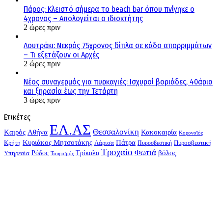
Πάρος: Κλειστό σήμερα το beach bar όπου πνίγηκε ο
4χρονος – Απολογείται ο ιδιοκτήτης
2 ώρες πριν
Λουτράκι: Νεκρός 75χρονος δίπλα σε κάδο απορριμμάτων
– Τι εξετάζουν οι Αρχές
2 ώρες πριν
Νέος συναγερμός για πυρκαγιές: Ισχυροί βοριάδες, 40άρια
και ξηρασία έως την Τετάρτη
3 ώρες πριν
Ετικέτες
ΕΛ.ΑΣ
Θεσσαλονίκη
Kαιρός
Αθήνα
Κακοκαιρία
Κορονοϊός
Κυριάκος Μητσοτάκης
Πάτρα
Λάρισα
Πυροσβεστική
Κρήτη
Πυροσβεστική
Τροχαίο
Φωτιά
Τρίκαλα
βόλος
Υπηρεσία
Ρόδος
Τουρισμός