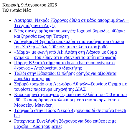
Κυριακή, 9 Αυγούστου 2026
Τελευταία Νέα
Λουτράκι: Νεκρός 75χρονος δίπλα σε κάδο απορριμμάτων –
Τι εξετάζουν οι Αρχές
Νέος συναγερμός για πυρκαγιές: Ισχυροί βοριάδες, 40άρια
και ξηρασία έως την Τετάρτη
Δούναβης: Η ξηρασία αποκαλύπτει τα ναυάγια του στόλου
του Χίτλερ – Έως 200 πολεμικά πλοία στον βυθό
«Μαμά» με φωνή από AI: Απάτη στη Λάρισα με θύμα
ανήλικο – Του είπαν ότι κινδυνεύει το σπίτι από φωτιά
Πάρος: Κλειστό σήμερα το beach bar όπου πνίγηκε ο
4χρονος – Απολογείται ο ιδιοκτήτης
Ταξίδι στην Κάρπαθο: Ο πλήρης οδηγός για αξιοθέατα,
παραλίες και χωριά
Σοβαρό τροχαίο στη Λεωφόρο Αθηνών–Σουνίου: Όχημα με
τουρίστες παρέσυρε μηχανή της ΔΙΑΣ
Καλοκαιρινές φωτογραφίες από την Ελλάδα του ’50 και του
’60: Το ασπρόμαυρο καλοκαίρι μέσα από το αρχείο του
Μουσείου Μπενάκη
Τραγωδία στην Πάρο: Νεκρό 4χρονο παιδί σε πισίνα beach
bar
Ρότερνταμ: Συνελήφθη 26χρονος για δύο επιθέσεις με
μαχαίρι – Δύο τραυματίες