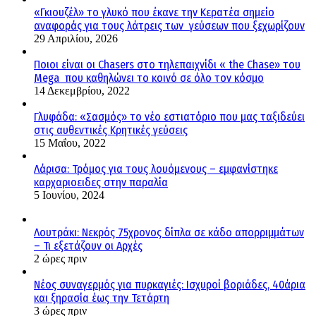
«Γκιουζέλ» το γλυκό που έκανε την Κερατέα σημείο
αναφοράς για τους λάτρεις των γεύσεων που ξεχωρίζουν
29 Απριλίου, 2026
Ποιοι είναι οι Chasers στο τηλεπαιχνίδι « the Chase» του
Mega που καθηλώνει το κοινό σε όλο τον κόσμο
14 Δεκεμβρίου, 2022
Γλυφάδα: «Σασμός» το νέο εστιατόριο που μας ταξιδεύει
στις αυθεντικές Κρητικές γεύσεις
15 Μαΐου, 2022
Λάρισα: Τρόμος για τους λουόμενους – εμφανίστηκε
καρχαριοειδες στην παραλία
5 Ιουνίου, 2024
Λουτράκι: Νεκρός 75χρονος δίπλα σε κάδο απορριμμάτων
– Τι εξετάζουν οι Αρχές
2 ώρες πριν
Νέος συναγερμός για πυρκαγιές: Ισχυροί βοριάδες, 40άρια
και ξηρασία έως την Τετάρτη
3 ώρες πριν