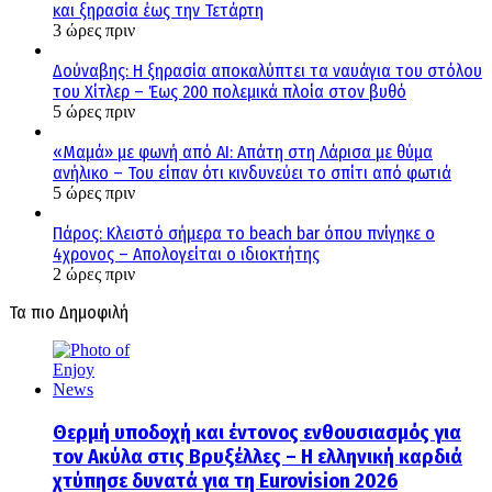
και ξηρασία έως την Τετάρτη
3 ώρες πριν
Δούναβης: Η ξηρασία αποκαλύπτει τα ναυάγια του στόλου
του Χίτλερ – Έως 200 πολεμικά πλοία στον βυθό
5 ώρες πριν
«Μαμά» με φωνή από AI: Απάτη στη Λάρισα με θύμα
ανήλικο – Του είπαν ότι κινδυνεύει το σπίτι από φωτιά
5 ώρες πριν
Πάρος: Κλειστό σήμερα το beach bar όπου πνίγηκε ο
4χρονος – Απολογείται ο ιδιοκτήτης
2 ώρες πριν
Τα πιο Δημοφιλή
Θερμή υποδοχή και έντονος ενθουσιασμός για
τον Ακύλα στις Βρυξέλλες – Η ελληνική καρδιά
χτύπησε δυνατά για τη Eurovision 2026