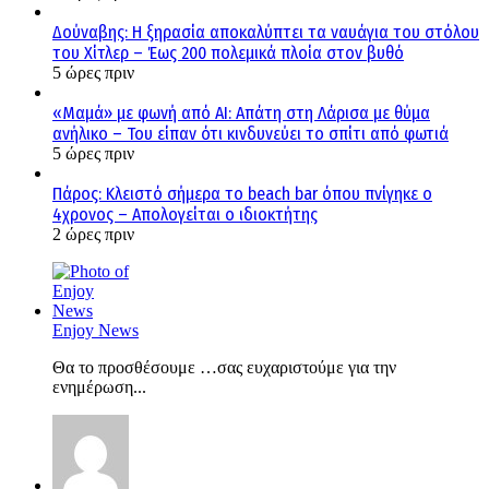
Δούναβης: Η ξηρασία αποκαλύπτει τα ναυάγια του στόλου
του Χίτλερ – Έως 200 πολεμικά πλοία στον βυθό
5 ώρες πριν
«Μαμά» με φωνή από AI: Απάτη στη Λάρισα με θύμα
ανήλικο – Του είπαν ότι κινδυνεύει το σπίτι από φωτιά
5 ώρες πριν
Πάρος: Κλειστό σήμερα το beach bar όπου πνίγηκε ο
4χρονος – Απολογείται ο ιδιοκτήτης
2 ώρες πριν
Enjoy News
Θα το προσθέσουμε …σας ευχαριστούμε για την
ενημέρωση...