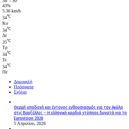
34º - 30º
43%
5.36 km/h
℃
34
Κυ
℃
34
Δε
℃
35
Τρ
℃
34
Τε
℃
34
Πε
Δημοφιλή
Πρόσφατα
Σχόλια
Θερμή υποδοχή και έντονος ενθουσιασμός για τον Ακύλα
στις Βρυξέλλες – Η ελληνική καρδιά χτύπησε δυνατά για τη
Eurovision 2026
5 Απριλίου, 2026