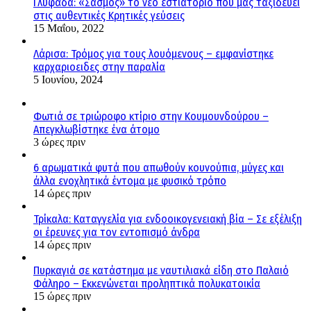
Γλυφάδα: «Σασμός» το νέο εστιατόριο που μας ταξιδεύει
στις αυθεντικές Κρητικές γεύσεις
15 Μαΐου, 2022
Λάρισα: Τρόμος για τους λουόμενους – εμφανίστηκε
καρχαριοειδες στην παραλία
5 Ιουνίου, 2024
Φωτιά σε τριώροφο κτίριο στην Κουμουνδούρου –
Απεγκλωβίστηκε ένα άτομο
3 ώρες πριν
6 αρωματικά φυτά που απωθούν κουνούπια, μύγες και
άλλα ενοχλητικά έντομα με φυσικό τρόπο
14 ώρες πριν
Τρίκαλα: Καταγγελία για ενδοοικογενειακή βία – Σε εξέλιξη
οι έρευνες για τον εντοπισμό άνδρα
14 ώρες πριν
Πυρκαγιά σε κατάστημα με ναυτιλιακά είδη στο Παλαιό
Φάληρο – Εκκενώνεται προληπτικά πολυκατοικία
15 ώρες πριν