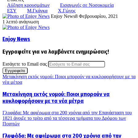
Αύξηση κρουσμάτων
Εισαγωγές σε Νοσοκομεία
ΕΣΥ
Μ.Γκάγκα
Χ.Γώγος
Enjoy News
8 Φεβρουαρίου, 2021
1 λεπτό ανάγνωση
Enjoy News
Εγγραφείτε για να λαμβάνετε ενημερώσεις!
Εισάγετε το Email σας
Μετακίνηση εκτός νομού: Ποιοι μπορούν να κυκλοφορήσουν με τα
νέα μέτρα
Μετακίνηση εκτός νομού: Ποιοι μπορούν να
κυκλοφορήσουν με τα νέα μέτρα
Γλυφάδα: Με αφιέρωμα στα 200 χρόνια από την Επανάσταση του
1821 άνοιξε το τρίτο από τα τέσσερα τμήματα του Δρόμου των
Ποιητών
Γλυφάδα: Με αφιέρωμα στα 200 χρόνια από την