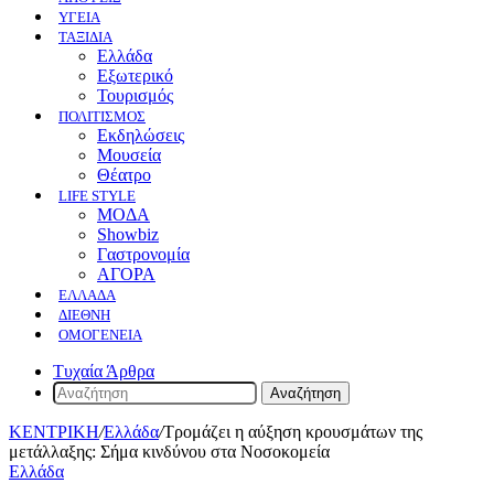
ΥΓΕΙΑ
ΤΑΞΙΔΙΑ
Ελλάδα
Εξωτερικό
Τουρισμός
ΠΟΛΙΤΙΣΜΟΣ
Eκδηλώσεις
Mουσεία
Θέατρο
LIFE STYLE
ΜΟΔΑ
Showbiz
Γαστρονομία
ΑΓΟΡΑ
ΕΛΛΆΔΑ
ΔΙΕΘΝΉ
ΟΜΟΓΈΝΕΙΑ
Τυχαία Άρθρα
Αναζήτηση
ΚΕΝΤΡΙΚΗ
/
Ελλάδα
/
Τρομάζει η αύξηση κρουσμάτων της
μετάλλαξης: Σήμα κινδύνου στα Νοσοκομεία
Ελλάδα