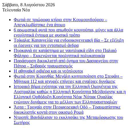
Σάββατο, 8 Αυγούστου 2026
Τελευταία Νέα
Φωτιά σε τριώροφο κτίριο στην Κουμουνδούρου –
Απεγκλωβίστηκε ένα άτομο
6 αρωματικά φυτά που απωθούν κουνούπια, μύγες και άλλα
ενοχλητικά έντομα με φυσικό τρόπο
Τρίκαλα: Καταγγελία για ενδοοικογενειακή βία – Σε εξέλιξη
οι έρευνες για τον εντοπισμό άνδρα
Πυρκαγιά σε κατάστημα με ναυτιλιακά είδη στο Παλαιό
Φάληρο – Εκκενώνεται προληπτικά πολυκατοικία
Παράσυρση δικυκλιστή από όχημα του Δασαρχείου στην
Πάτρα – Σοβαρός τραυματισμός
Η αθηναϊκή ριβιέρα και οι νεόπλουτοι
Φωτιά στην Κορινθία: Μεγάλη κινητοποίηση στο Στεφάνι –
Μήνυμα 112 και ισχυρές επίγειες και εναέριες δυνάμεις
Ιστορικό βήμα ενότητας για την Ελληνική Ομογένεια της
Αυστραλίας καθώς η Ελληνική Κοινότητα Μελβούρνης και η
Ελληνική Ορθόδοξη Κοινότητα Νέας Νότιας Ουαλίας
ενώνουν δυνάμεις για το μέλλον των Ελληνοαυστραλών
Άρτα : Τροχαίο στην Περιφερειακή Οδό – Τραυματίστηκε
δικυκλιστής κοντά στον οικισμό Ρομά
Ντροπή: Βανδάλισαν το εκκλησάκι της Μεταμόρφωσης του
Σωτήρος