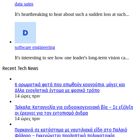
data sains
It's heartbreaking to hear about such a sudden loss at such...
software engineering
It's interesting to see how one leader's long-term vision ca...
Recent Tech News
6 αρωματικά φυτά που απωθούν κουνούπια, μύγες και
άλλα ενοχλητικά έντομα με φυσικό τρόπο
14 ώρες πριν
Τρίκαλα: Καταγγελία για ενδοοικογενειακή βία – Σε εξέλιξη
οι έρευνες για τον εντοπισμό άνδρα
14 ώρες πριν
Πυρκαγιά σε κατάστημα με ναυτιλιακά είδη στο Παλαιό
Φάληρο – Εκκενώνεται προληπτικά πολυκατοικία