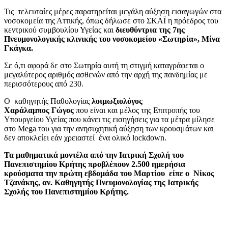
Τις
τελευταίες μέρες παρατηρείται μεγάλη αύξηση εισαγωγών στα
νοσοκομεία της Αττικής, όπως δήλωσε στο ΣΚΑΪ η πρόεδρος του
κεντρικού συμβουλίου Υγείας και
διευθύντρια της 7ης
Πνευμονολογικής κλινικής του νοσοκομείου «Σωτηρία», Μίνα
Γκάγκα.
Σε ό,τι αφορά δε στο Σωτηρία αυτή τη στιγμή καταγράφεται ο
μεγαλύτερος αριθμός ασθενών από την αρχή της πανδημίας με
περισσότερους από 230.
Ο
καθηγητής Παθολογίας
λοιμωξιολόγος
Χαράλαμπος
Γώγος
που είναι και μέλος της Επιτροπής του
Υπουργείου Υγείας που κάνει τις εισηγήσεις για τα μέτρα μίλησε
στο Mega του για την ανησυχητική αύξηση των κρουσμάτων και
δεν αποκλείει εάν χρειαστεί
ένα ολικό lockdown.
Τα μαθηματικά μοντέλα από την Ιατρική Σχολή του
Πανεπιστημίου Κρήτης προβλέπουν 2.500 ημερήσια
κρούσματα την πρώτη εβδομάδα του Μαρτίου
είπε ο
Νίκος
Τζανάκης, αν. Καθηγητής Πνευμονολογίας της Ιατρικής
Σχολής του Πανεπιστημίου Κρήτης.