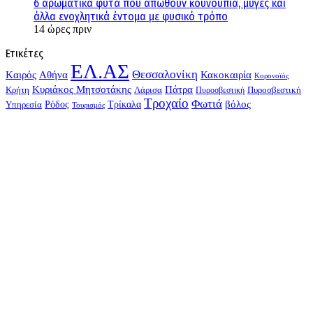
6 αρωματικά φυτά που απωθούν κουνούπια, μύγες και
άλλα ενοχλητικά έντομα με φυσικό τρόπο
14 ώρες πριν
Ετικέτες
ΕΛ.ΑΣ
Θεσσαλονίκη
Kαιρός
Αθήνα
Κακοκαιρία
Κορονοϊός
Κυριάκος Μητσοτάκης
Πάτρα
Λάρισα
Πυροσβεστική
Κρήτη
Πυροσβεστική
Τροχαίο
Φωτιά
Τρίκαλα
βόλος
Υπηρεσία
Ρόδος
Τουρισμός