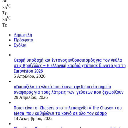
Δε
℃
35
Τρ
℃
36
Τε
Δημοφιλή
Πρόσφατα
Σχόλια
Θερμή υποδοχή και έντονος ενθουσιασμός για τον Ακύλα
στις Βρυξέλλες – Η ελληνική καρδιά χτύπησε δυνατά για τη
Eurovision 2026
5 Απριλίου, 2026
«Γκιουζέλ» το γλυκό που έκανε την Κερατέα σημείο
αναφοράς για τους λάτρεις των γεύσεων που ξεχωρίζουν
29 Απριλίου, 2026
Ποιοι είναι οι Chasers στο τηλεπαιχνίδι « the Chase» του
Mega που καθηλώνει το κοινό σε όλο τον κόσμο
14 Δεκεμβρίου, 2022