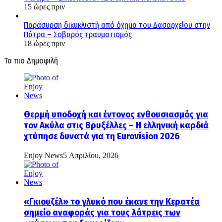
15 ώρες πριν
Παράσυρση δικυκλιστή από όχημα του Δασαρχείου στην
Πάτρα – Σοβαρός τραυματισμός
18 ώρες πριν
Τα πιο Δημοφιλή
Θερμή υποδοχή και έντονος ενθουσιασμός για
τον Ακύλα στις Βρυξέλλες – Η ελληνική καρδιά
χτύπησε δυνατά για τη Eurovision 2026
Enjoy News
5 Απριλίου, 2026
«Γκιουζέλ» το γλυκό που έκανε την Κερατέα
σημείο αναφοράς για τους λάτρεις των