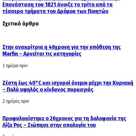
Επανάσταση του 1821 άνοιξε το τρίτο από τα
τέσσερα τμήματα του Δρόμου των Ποιητών
Σχετικά άρθρα
Στην ανακρίτρια η 46χρονη για την υπόθεση της
Marfin – Αρνείται τις κατηγορίες
1 ημέρα πριν
Ζέστη έως 40°C και ισχυροί άνεμοι μέχρι την Κυριακή
– Πολύ υψηλός ο κίνδυνος πυρκαγιάς
2 ημέρες πριν
Προφυλακίστηκε ο 26χρονος για τη δολοφονία της
Λίζα Ρος – Σιώπησε στην απολογία του