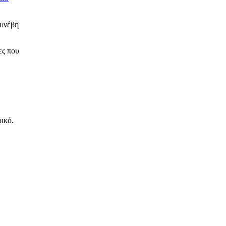
συνέβη
ες που
ικό.