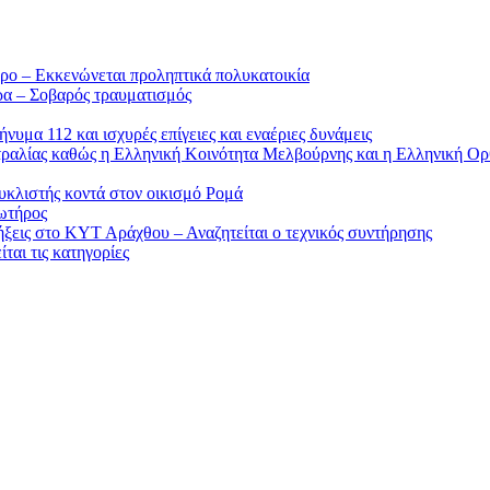
ρο – Εκκενώνεται προληπτικά πολυκατοικία
ρα – Σοβαρός τραυματισμός
υμα 112 και ισχυρές επίγειες και εναέριες δυνάμεις
στραλίας καθώς η Ελληνική Κοινότητα Μελβούρνης και η Ελληνική Ορ
υκλιστής κοντά στον οικισμό Ρομά
ωτήρος
ήξεις στο ΚΥΤ Αράχθου – Αναζητείται ο τεχνικός συντήρησης
ται τις κατηγορίες