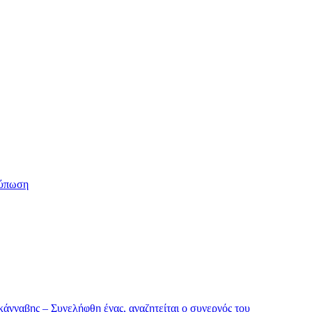
ύπωση
άνναβης – Συνελήφθη ένας, αναζητείται ο συνεργός του