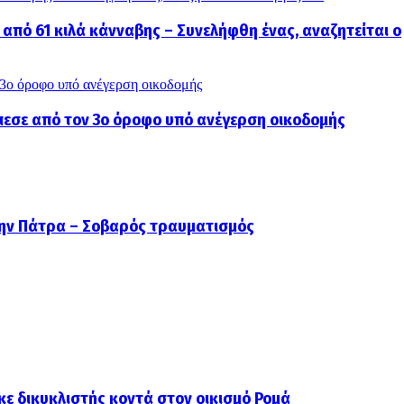
πό 61 κιλά κάνναβης – Συνελήφθη ένας, αναζητείται ο
 3ο όροφο υπό ανέγερση οικοδομής
πεσε από τον 3ο όροφο υπό ανέγερση οικοδομής
ην Πάτρα – Σοβαρός τραυματισμός
κε δικυκλιστής κοντά στον οικισμό Ρομά