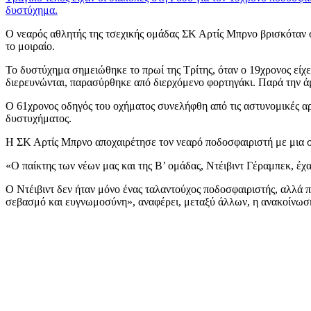
δυστύχημα.
Ο νεαρός αθλητής της τσεχικής ομάδας ΣΚ Αρτίς Μπρνο βρισκόταν 
το μοιραίο.
Το δυστύχημα σημειώθηκε το πρωί της Τρίτης, όταν ο 19χρονος είχε
διερευνώνται, παρασύρθηκε από διερχόμενο φορτηγάκι. Παρά την ά
Ο 61χρονος οδηγός του οχήματος συνελήφθη από τις αστυνομικές αρχ
δυστυχήματος.
Η ΣΚ Αρτίς Μπρνο αποχαιρέτησε τον νεαρό ποδοσφαιριστή με μια συ
«Ο παίκτης των νέων μας και της Β’ ομάδας, Ντέιβιντ Γέραμπεκ, έχ
Ο Ντέιβιντ δεν ήταν μόνο ένας ταλαντούχος ποδοσφαιριστής, αλλά 
σεβασμό και ευγνωμοσύνη», αναφέρει, μεταξύ άλλων, η ανακοίνωσ