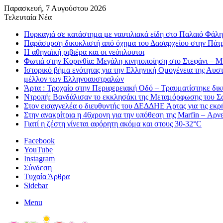
Παρασκευή, 7 Αυγούστου 2026
Τελευταία Νέα
Πυρκαγιά σε κατάστημα με ναυτιλιακά είδη στο Παλαιό Φάλη
Παράσυρση δικυκλιστή από όχημα του Δασαρχείου στην Πάτ
Η αθηναϊκή ριβιέρα και οι νεόπλουτοι
Φωτιά στην Κορινθία: Μεγάλη κινητοποίηση στο Στεφάνι – Μήν
Ιστορικό βήμα ενότητας για την Ελληνική Ομογένεια της Αυ
μέλλον των Ελληνοαυστραλών
Άρτα : Τροχαίο στην Περιφερειακή Οδό – Τραυματίστηκε δικ
Ντροπή: Βανδάλισαν το εκκλησάκι της Μεταμόρφωσης του Σ
Στον εισαγγελέα ο διευθυντής του ΔΕΔΔΗΕ Άρτας για τις εκρ
Στην ανακρίτρια η 46χρονη για την υπόθεση της Marfin – Αρνεί
Γιατί η ζέστη γίνεται αφόρητη ακόμα και στους 30-32°C
Facebook
YouTube
Instagram
Σύνδεση
Τυχαία Άρθρα
Sidebar
Menu