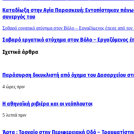
Καταδίωξη στην Αγία Παρασκευή: Εντοπίστηκαν πάνω α
συνεργός του
Σοβαρό εργατικό ατύχημα στον Βόλο – Εργαζόμενος έπεσε από τον
Σοβαρό εργατικό ατύχημα στον Βόλο – Εργαζόμενος έ
Σχετικά άρθρα
Παράσυρση δικυκλιστή από όχημα του Δασαρχείου στ
4 ώρες πριν
Η αθηναϊκή ριβιέρα και οι νεόπλουτοι
5 λεπτά πριν
Άρτα : Τροχαίο στην Περιφερειακή Οδό – Τραυματίστη