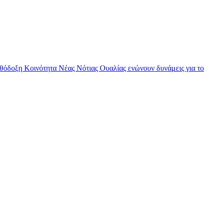
θόδοξη Κοινότητα Νέας Νότιας Ουαλίας ενώνουν δυνάμεις για το