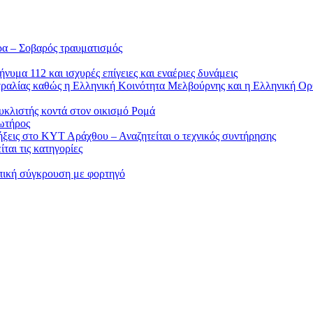
ρα – Σοβαρός τραυματισμός
υμα 112 και ισχυρές επίγειες και εναέριες δυνάμεις
στραλίας καθώς η Ελληνική Κοινότητα Μελβούρνης και η Ελληνική Ορ
υκλιστής κοντά στον οικισμό Ρομά
ωτήρος
ήξεις στο ΚΥΤ Αράχθου – Αναζητείται ο τεχνικός συντήρησης
ται τις κατηγορίες
ωπική σύγκρουση με φορτηγό