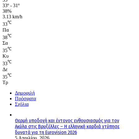
33º - 31º
38%
3.13 km/h
℃
33
Πα
℃
38
Σα
℃
35
Κυ
℃
33
Δε
℃
35
Τρ
Δημοφιλή
Πρόσφατα
Σχόλια
Θερμή υποδοχή και έντονος ενθουσιασμός για τον
Ακύλα στις Βρυξέλλες – Η ελληνική καρδιά χτύπησε
δυνατά για τη Eurovision 2026
5 Απριλίου, 2026