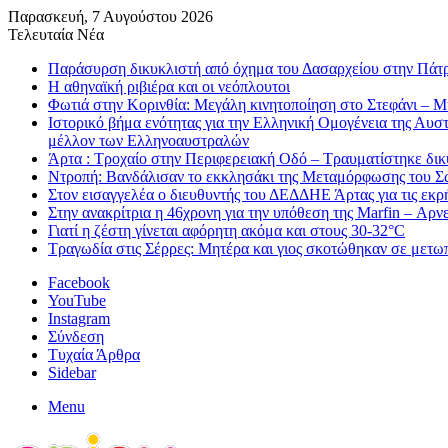
Παρασκευή, 7 Αυγούστου 2026
Τελευταία Νέα
Παράσυρση δικυκλιστή από όχημα του Δασαρχείου στην Πάτ
Η αθηναϊκή ριβιέρα και οι νεόπλουτοι
Φωτιά στην Κορινθία: Μεγάλη κινητοποίηση στο Στεφάνι – Μήν
Ιστορικό βήμα ενότητας για την Ελληνική Ομογένεια της Αυ
μέλλον των Ελληνοαυστραλών
Άρτα : Τροχαίο στην Περιφερειακή Οδό – Τραυματίστηκε δικ
Ντροπή: Βανδάλισαν το εκκλησάκι της Μεταμόρφωσης του Σ
Στον εισαγγελέα ο διευθυντής του ΔΕΔΔΗΕ Άρτας για τις εκρ
Στην ανακρίτρια η 46χρονη για την υπόθεση της Marfin – Αρνεί
Γιατί η ζέστη γίνεται αφόρητη ακόμα και στους 30-32°C
Τραγωδία στις Σέρρες: Μητέρα και γιος σκοτώθηκαν σε μετ
Facebook
YouTube
Instagram
Σύνδεση
Τυχαία Άρθρα
Sidebar
Menu