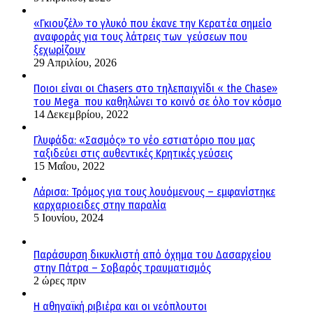
«Γκιουζέλ» το γλυκό που έκανε την Κερατέα σημείο
αναφοράς για τους λάτρεις των γεύσεων που
ξεχωρίζουν
29 Απριλίου, 2026
Ποιοι είναι οι Chasers στο τηλεπαιχνίδι « the Chase»
του Mega που καθηλώνει το κοινό σε όλο τον κόσμο
14 Δεκεμβρίου, 2022
Γλυφάδα: «Σασμός» το νέο εστιατόριο που μας
ταξιδεύει στις αυθεντικές Κρητικές γεύσεις
15 Μαΐου, 2022
Λάρισα: Τρόμος για τους λουόμενους – εμφανίστηκε
καρχαριοειδες στην παραλία
5 Ιουνίου, 2024
Παράσυρση δικυκλιστή από όχημα του Δασαρχείου
στην Πάτρα – Σοβαρός τραυματισμός
2 ώρες πριν
Η αθηναϊκή ριβιέρα και οι νεόπλουτοι