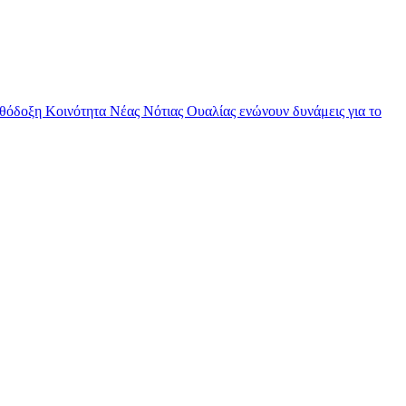
θόδοξη Κοινότητα Νέας Νότιας Ουαλίας ενώνουν δυνάμεις για το