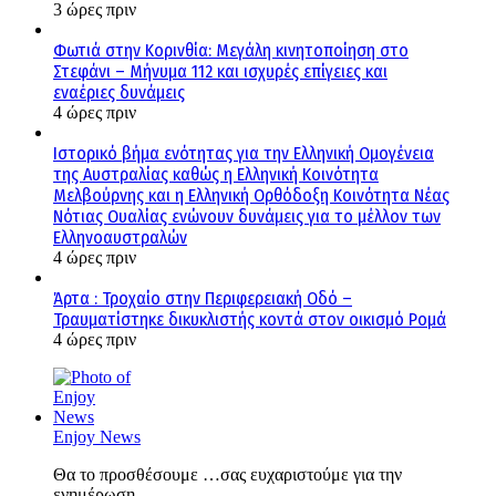
3 ώρες πριν
Φωτιά στην Κορινθία: Μεγάλη κινητοποίηση στο
Στεφάνι – Μήνυμα 112 και ισχυρές επίγειες και
εναέριες δυνάμεις
4 ώρες πριν
Ιστορικό βήμα ενότητας για την Ελληνική Ομογένεια
της Αυστραλίας καθώς η Ελληνική Κοινότητα
Μελβούρνης και η Ελληνική Ορθόδοξη Κοινότητα Νέας
Νότιας Ουαλίας ενώνουν δυνάμεις για το μέλλον των
Ελληνοαυστραλών
4 ώρες πριν
Άρτα : Τροχαίο στην Περιφερειακή Οδό –
Τραυματίστηκε δικυκλιστής κοντά στον οικισμό Ρομά
4 ώρες πριν
Enjoy News
Θα το προσθέσουμε …σας ευχαριστούμε για την
ενημέρωση...