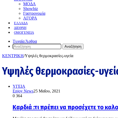
ΜΟΔΑ
Showbiz
Γαστρονομία
ΑΓΟΡΑ
ΕΛΛΆΔΑ
ΔΙΕΘΝΉ
ΟΜΟΓΈΝΕΙΑ
Τυχαία Άρθρα
Αναζήτηση
ΚΕΝΤΡΙΚΗ
/
Υψηλές θερμοκρασίες-υγεία
Υψηλές θερμοκρασίες-υγεί
ΥΓΕΙΑ
Enjoy News
25 Μαΐου, 2021
0
364
Καρδιά :τι πρέπει να προσέχετε το καλ