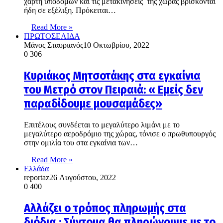
χάρτη υποδομών και τις μετακινήσεις της χώρας βρίσκονται
ήδη σε εξέλιξη. Πρόκειται…
Read More »
ΠΡΩΤΟΣΕΛΙΔΑ
Μάνος Σταυριανός
10 Οκτωβρίου, 2022
0
306
Κυριάκος Μητσοτάκης στα εγκαίνια
του Μετρό στον Πειραιά: « Εμείς δεν
παραδίδουμε μουσαμάδες»
Επιτέλους συνδέεται το μεγαλύτερο λιμάνι με το
μεγαλύτερο αεροδρόμιο της χώρας, τόνισε ο πρωθυπουργός
στην ομιλία του στα εγκαίνια των…
Read More »
Ελλάδα
reportaz
26 Αυγούστου, 2022
0
400
Αλλάζει ο τρόπος πληρωμής στα
διόδια : Σύντομα θα πληρώνουμε με το