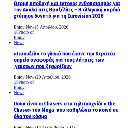
Θερμή υποδοχή και έντονος ενθουσιασμός για
τον Ακύλα στις Βρυξέλλες – Η ελληνική καρδιά
χτύπησε δυνατά για τη Eurovision 2026
Enjoy News
5 Απριλίου, 2026
«Γκιουζέλ» το γλυκό που έκανε την Κερατέα
σημείο αναφοράς για τους λάτρεις των
γεύσεων που ξεχωρίζουν
Enjoy News
29 Απριλίου, 2026
Ποιοι είναι οι Chasers στο τηλεπαιχνίδι « the
Chase» του Mega που καθηλώνει το κοινό σε
όλο τον κόσμο
Enjoy News
14 Δεκεμβρίου, 2022