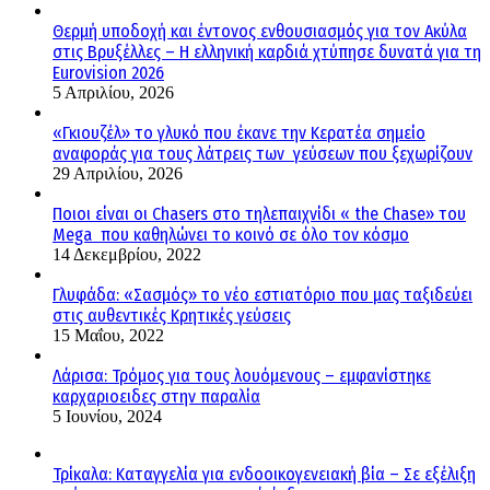
Θερμή υποδοχή και έντονος ενθουσιασμός για τον Ακύλα
στις Βρυξέλλες – Η ελληνική καρδιά χτύπησε δυνατά για τη
Eurovision 2026
5 Απριλίου, 2026
«Γκιουζέλ» το γλυκό που έκανε την Κερατέα σημείο
αναφοράς για τους λάτρεις των γεύσεων που ξεχωρίζουν
29 Απριλίου, 2026
Ποιοι είναι οι Chasers στο τηλεπαιχνίδι « the Chase» του
Mega που καθηλώνει το κοινό σε όλο τον κόσμο
14 Δεκεμβρίου, 2022
Γλυφάδα: «Σασμός» το νέο εστιατόριο που μας ταξιδεύει
στις αυθεντικές Κρητικές γεύσεις
15 Μαΐου, 2022
Λάρισα: Τρόμος για τους λουόμενους – εμφανίστηκε
καρχαριοειδες στην παραλία
5 Ιουνίου, 2024
Τρίκαλα: Καταγγελία για ενδοοικογενειακή βία – Σε εξέλιξη