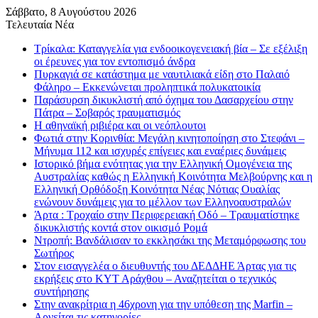
Σάββατο, 8 Αυγούστου 2026
Τελευταία Νέα
Τρίκαλα: Καταγγελία για ενδοοικογενειακή βία – Σε εξέλιξη
οι έρευνες για τον εντοπισμό άνδρα
Πυρκαγιά σε κατάστημα με ναυτιλιακά είδη στο Παλαιό
Φάληρο – Εκκενώνεται προληπτικά πολυκατοικία
Παράσυρση δικυκλιστή από όχημα του Δασαρχείου στην
Πάτρα – Σοβαρός τραυματισμός
Η αθηναϊκή ριβιέρα και οι νεόπλουτοι
Φωτιά στην Κορινθία: Μεγάλη κινητοποίηση στο Στεφάνι –
Μήνυμα 112 και ισχυρές επίγειες και εναέριες δυνάμεις
Ιστορικό βήμα ενότητας για την Ελληνική Ομογένεια της
Αυστραλίας καθώς η Ελληνική Κοινότητα Μελβούρνης και η
Ελληνική Ορθόδοξη Κοινότητα Νέας Νότιας Ουαλίας
ενώνουν δυνάμεις για το μέλλον των Ελληνοαυστραλών
Άρτα : Τροχαίο στην Περιφερειακή Οδό – Τραυματίστηκε
δικυκλιστής κοντά στον οικισμό Ρομά
Ντροπή: Βανδάλισαν το εκκλησάκι της Μεταμόρφωσης του
Σωτήρος
Στον εισαγγελέα ο διευθυντής του ΔΕΔΔΗΕ Άρτας για τις
εκρήξεις στο ΚΥΤ Αράχθου – Αναζητείται ο τεχνικός
συντήρησης
Στην ανακρίτρια η 46χρονη για την υπόθεση της Marfin –
Αρνείται τις κατηγορίες