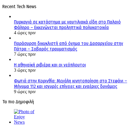
Recent Tech News
Πυρκαγιά σε κατάστημα με ναυτιλιακά είδη στο Παλαιό
Φάληρο – Εκκενώνεται προληπτικά πολυκατοικία
4 ώρες πριν
Παράσυρση δικυκλιστή από όχημα του Δασαρχείου στην
Πάτρα – Σοβαρός τραυματισμός
7 ώρες πριν
Η αθηναϊκή ριβιέρα και οι νεόπλουτοι
3 ώρες πριν
Φωτιά στην Κορινθία: Μεγάλη κινητοποίηση στο Στεφάνι –
Μήνυμα 112 και ισχυρές επίγειες και εναέριες δυνάμεις
9 ώρες πριν
Τα πιο Δημοφιλή