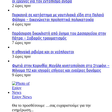
οι έρευνες για τον εντοπισμό άνδρα
2 ώρες πριν
Πυρκαγιά σε κατάστημα με ναυτιλιακά είδη στο Παλαιό
Φάληρο – Εκκενώνεται προληπτικά πολυκατοικία
4 ώρες πριν
Παράσυρση δικυκλιστή από όχημα του Δασαρχείου στην
Πάτρα – Σοβαρός τραυματισμός
7 ώρες πριν
Η αθηναϊκή ριβιέρα και οι νεόπλουτοι
3 ώρες πριν
Φωτιά στην Κορινθία: Μεγάλη κινητοποίηση στο Στεφάνι –
Μήνυμα 112 και ισχυρές επίγειες και εναέριες δυνάμεις
9 ώρες πριν
Enjoy News
Θα το προσθέσουμε …σας ευχαριστούμε για την
ενημέρωση...