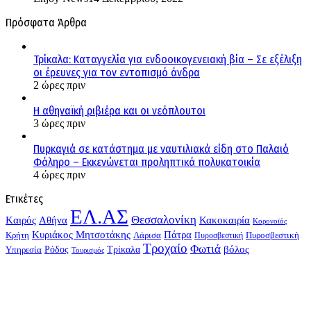
Πρόσφατα Άρθρα
Τρίκαλα: Καταγγελία για ενδοοικογενειακή βία – Σε εξέλιξη
οι έρευνες για τον εντοπισμό άνδρα
2 ώρες πριν
Η αθηναϊκή ριβιέρα και οι νεόπλουτοι
3 ώρες πριν
Πυρκαγιά σε κατάστημα με ναυτιλιακά είδη στο Παλαιό
Φάληρο – Εκκενώνεται προληπτικά πολυκατοικία
4 ώρες πριν
Ετικέτες
ΕΛ.ΑΣ
Θεσσαλονίκη
Kαιρός
Αθήνα
Κακοκαιρία
Κορονοϊός
Κυριάκος Μητσοτάκης
Πάτρα
Λάρισα
Πυροσβεστική
Κρήτη
Πυροσβεστική
Τροχαίο
Φωτιά
Τρίκαλα
βόλος
Υπηρεσία
Ρόδος
Τουρισμός