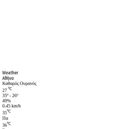
Weather
Αθήνα
Καθαρός Ουρανός
℃
27
35º - 26º
49%
0.45 km/h
℃
35
Πα
℃
36