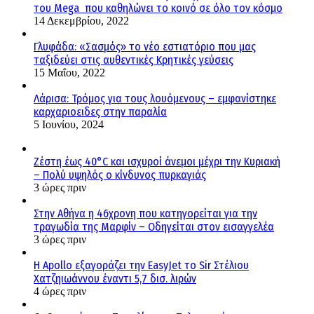
του Mega που καθηλώνει το κοινό σε όλο τον κόσμο
14 Δεκεμβρίου, 2022
Γλυφάδα: «Σασμός» το νέο εστιατόριο που μας
ταξιδεύει στις αυθεντικές Κρητικές γεύσεις
15 Μαΐου, 2022
Λάρισα: Τρόμος για τους λουόμενους – εμφανίστηκε
καρχαριοειδες στην παραλία
5 Ιουνίου, 2024
Ζέστη έως 40°C και ισχυροί άνεμοι μέχρι την Κυριακή
– Πολύ υψηλός ο κίνδυνος πυρκαγιάς
3 ώρες πριν
Στην Αθήνα η 46χρονη που κατηγορείται για την
τραγωδία της Μαρφίν – Οδηγείται στον εισαγγελέα
3 ώρες πριν
Η Apollo εξαγοράζει την EasyJet το Sir Στέλιου
Χατζηιωάννου έναντι 5,7 δισ. λιρών
4 ώρες πριν