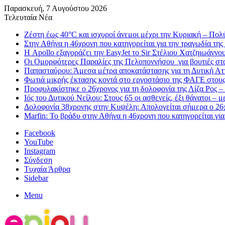
Παρασκευή, 7 Αυγούστου 2026
Τελευταία Νέα
Ζέστη έως 40°C και ισχυροί άνεμοι μέχρι την Κυριακή – Πολ
Στην Αθήνα η 46χρονη που κατηγορείται για την τραγωδία της
Η Apollo εξαγοράζει την EasyJet το Sir Στέλιου Χατζηιωάννου 
Οι Ομορφότερες Παραλίες της Πελοποννήσου για βουτιές στ
Παπασταύρου: Άμεσα μέτρα αποκατάστασης για τη Δυτική Αττι
Φωτιά μικρής έκτασης κοντά στο εργοστάσιο της ΦΑΓΕ στου
Προφυλακίστηκε ο 26χρονος για τη δολοφονία της Λίζα Ρος –
Ιός του Δυτικού Νείλου: Στους 65 οι ασθενείς, έξι θάνατοι – 
Δολοφονία 38χρονης στην Κυψέλη: Απολογείται σήμερα ο 26χ
Marfin: Το βράδυ στην Αθήνα η 46χρονη που κατηγορείται γι
Facebook
YouTube
Instagram
Σύνδεση
Τυχαία Άρθρα
Sidebar
Menu