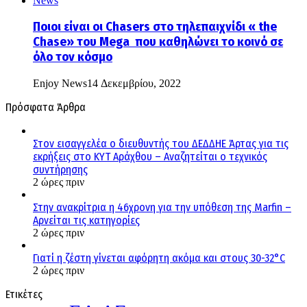
Ποιοι είναι οι Chasers στο τηλεπαιχνίδι « the
Chase» του Mega που καθηλώνει το κοινό σε
όλο τον κόσμο
Enjoy News
14 Δεκεμβρίου, 2022
Πρόσφατα Άρθρα
Στον εισαγγελέα ο διευθυντής του ΔΕΔΔΗΕ Άρτας για τις
εκρήξεις στο ΚΥΤ Αράχθου – Αναζητείται ο τεχνικός
συντήρησης
2 ώρες πριν
Στην ανακρίτρια η 46χρονη για την υπόθεση της Marfin –
Αρνείται τις κατηγορίες
2 ώρες πριν
Γιατί η ζέστη γίνεται αφόρητη ακόμα και στους 30-32°C
2 ώρες πριν
Ετικέτες