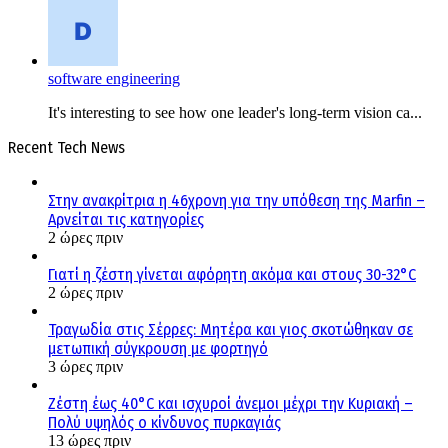
software engineering
It's interesting to see how one leader's long-term vision ca...
Recent Tech News
Στην ανακρίτρια η 46χρονη για την υπόθεση της Marfin –
Αρνείται τις κατηγορίες
2 ώρες πριν
Γιατί η ζέστη γίνεται αφόρητη ακόμα και στους 30-32°C
2 ώρες πριν
Τραγωδία στις Σέρρες: Μητέρα και γιος σκοτώθηκαν σε
μετωπική σύγκρουση με φορτηγό
3 ώρες πριν
Ζέστη έως 40°C και ισχυροί άνεμοι μέχρι την Κυριακή –
Πολύ υψηλός ο κίνδυνος πυρκαγιάς
13 ώρες πριν