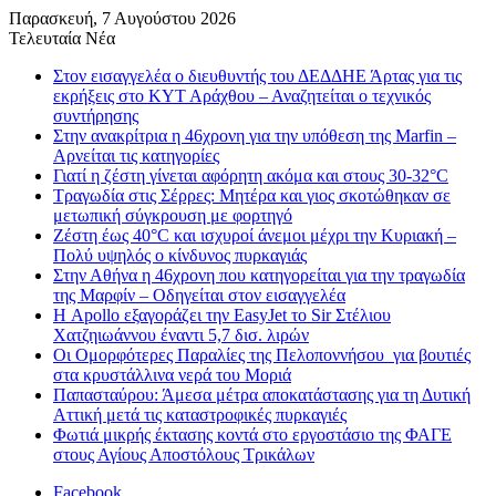
Παρασκευή, 7 Αυγούστου 2026
Τελευταία Νέα
Στον εισαγγελέα ο διευθυντής του ΔΕΔΔΗΕ Άρτας για τις
εκρήξεις στο ΚΥΤ Αράχθου – Αναζητείται ο τεχνικός
συντήρησης
Στην ανακρίτρια η 46χρονη για την υπόθεση της Marfin –
Αρνείται τις κατηγορίες
Γιατί η ζέστη γίνεται αφόρητη ακόμα και στους 30-32°C
Τραγωδία στις Σέρρες: Μητέρα και γιος σκοτώθηκαν σε
μετωπική σύγκρουση με φορτηγό
Ζέστη έως 40°C και ισχυροί άνεμοι μέχρι την Κυριακή –
Πολύ υψηλός ο κίνδυνος πυρκαγιάς
Στην Αθήνα η 46χρονη που κατηγορείται για την τραγωδία
της Μαρφίν – Οδηγείται στον εισαγγελέα
Η Apollo εξαγοράζει την EasyJet το Sir Στέλιου
Χατζηιωάννου έναντι 5,7 δισ. λιρών
Οι Ομορφότερες Παραλίες της Πελοποννήσου για βουτιές
στα κρυστάλλινα νερά του Μοριά
Παπασταύρου: Άμεσα μέτρα αποκατάστασης για τη Δυτική
Αττική μετά τις καταστροφικές πυρκαγιές
Φωτιά μικρής έκτασης κοντά στο εργοστάσιο της ΦΑΓΕ
στους Αγίους Αποστόλους Τρικάλων
Facebook