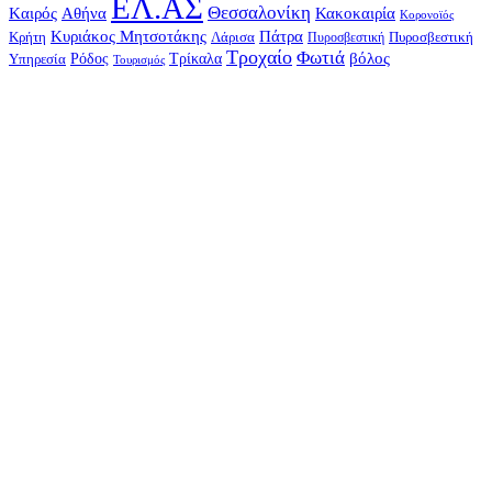
ΕΛ.ΑΣ
Θεσσαλονίκη
Kαιρός
Αθήνα
Κακοκαιρία
Κορονοϊός
Κυριάκος Μητσοτάκης
Πάτρα
Λάρισα
Κρήτη
Πυροσβεστική
Πυροσβεστική
Τροχαίο
Φωτιά
Τρίκαλα
βόλος
Ρόδος
Υπηρεσία
Τουρισμός