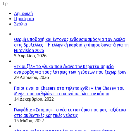
Τρ
Δημοφιλή
Πρόσφατα
Σχόλια
Θερμή υποδοχή και έντονος ενθουσιασμός για τον Ακύλα
στις Βρυξέλλες – Η ελληνική καρδιά χτύπησε δυνατά για τη
Eurovision 2026
5 Απριλίου, 2026
«Γκιουζέλ» το γλυκό που έκανε την Κερατέα σημείο
αναφοράς για τους λάτρεις των γεύσεων που ξεχωρίζουν
29 Απριλίου, 2026
Ποιοι είναι οι Chasers στο τηλεπαιχνίδι « the Chase» του
Mega που καθηλώνει το κοινό σε όλο τον κόσμο
14 Δεκεμβρίου, 2022
Γλυφάδα: «Σασμός» το νέο εστιατόριο που μας ταξιδεύει
στις αυθεντικές Κρητικές γεύσεις
15 Μαΐου, 2022