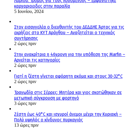
Λάρισα: Τρόμος για τους λουόμενους – εμφανίστηκε
καρχαριοειδες στην παραλία
5 Ιουνίου, 2024
Στον εισαγγελέα ο διευθυντής του ΔΕΔΔΗΕ Άρτας για τις
εκρήξεις στο ΚΥΤ Αράχθου – Αναζητείται ο τεχνικός
συντήρησης
2 ώρες πριν
Στην ανακρίτρια η 46χρονη για την υπόθεση της Marfin –
Αρνείται τις κατηγορίες
2 ώρες πριν
Γιατί η ζέστη γίνεται αφόρητη ακόμα και στους 30-32°C
2 ώρες πριν
Τραγωδία στις Σέρρες: Μητέρα και γιος σκοτώθηκαν σε
μετωπική σύγκρουση με φορτηγό
3 ώρες πριν
Ζέστη έως 40°C και ισχυροί άνεμοι μέχρι την Κυριακή –
Πολύ υψηλός ο κίνδυνος πυρκαγιάς
13 ώρες πριν