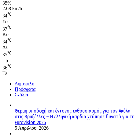
35%
2.68 km/h
℃
34
Σα
℃
37
Κυ
℃
34
Δε
℃
35
Τρ
℃
36
Τε
Δημοφιλή
Πρόσφατα
Σχόλια
Θερμή υποδοχή και έντονος ενθουσιασμός για τον Ακύλα
στις Βρυξέλλες – Η ελληνική καρδιά χτύπησε δυνατά για τη
Eurovision 2026
5 Απριλίου, 2026