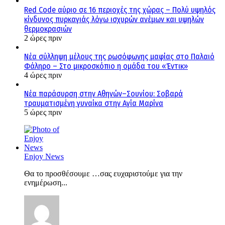
Red Code αύριο σε 16 περιοχές της χώρας – Πολύ υψηλός
κίνδυνος πυρκαγιάς λόγω ισχυρών ανέμων και υψηλών
θερμοκρασιών
2 ώρες πριν
Νέα σύλληψη μέλους της ρωσόφωνης μαφίας στο Παλαιό
Φάληρο – Στο μικροσκόπιο η ομάδα του «Έντικ»
4 ώρες πριν
Νέα παράσυρση στην Αθηνών–Σουνίου: Σοβαρά
τραυματισμένη γυναίκα στην Αγία Μαρίνα
5 ώρες πριν
Enjoy News
Θα το προσθέσουμε …σας ευχαριστούμε για την
ενημέρωση...