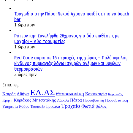
Τραγωδία στην Πάρο: Νεκρό 4χρονο παιδί σε πισίνα beach
bar
1 ώρα πριν
Ρότερνταμ: Συνελήφθη 26χρονος για δύο επιθέσεις με
μαχαίρι – Δύο τραυματίες
1 ώρα πριν
Red Code αύριο σε 16 περιοχές της χώρας – Πολύ υψηλός
κίνδυνος πυρκαγιάς λόγω ισχυρών ανέμων και υψηλών
θερμοκρασιών
2 ώρες πριν
Ετικέτες
ΕΛ.ΑΣ
Θεσσαλονίκη
Kαιρός
Αθήνα
Κακοκαιρία
Κορονοϊός
Κυριάκος Μητσοτάκης
Πάτρα
Λάρισα
Πυροσβεστική
Κρήτη
Πυροσβεστική
Τροχαίο
Φωτιά
Τρίκαλα
βόλος
Υπηρεσία
Ρόδος
Τουρισμός