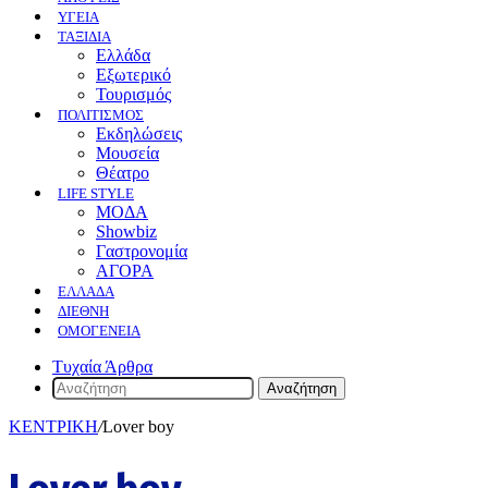
ΥΓΕΙΑ
ΤΑΞΙΔΙΑ
Ελλάδα
Εξωτερικό
Τουρισμός
ΠΟΛΙΤΙΣΜΟΣ
Eκδηλώσεις
Mουσεία
Θέατρο
LIFE STYLE
ΜΟΔΑ
Showbiz
Γαστρονομία
ΑΓΟΡΑ
ΕΛΛΆΔΑ
ΔΙΕΘΝΉ
ΟΜΟΓΈΝΕΙΑ
Τυχαία Άρθρα
Αναζήτηση
ΚΕΝΤΡΙΚΗ
/
Lover boy