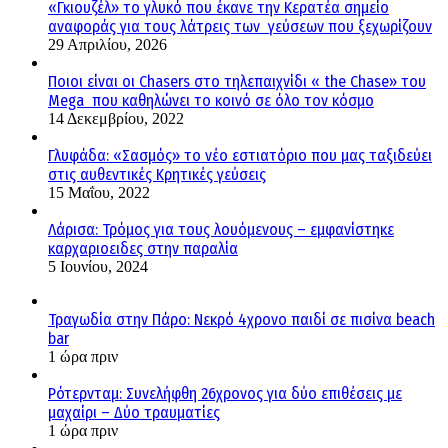
«Γκιουζέλ» το γλυκό που έκανε την Κερατέα σημείο
αναφοράς για τους λάτρεις των γεύσεων που ξεχωρίζουν
29 Απριλίου, 2026
Ποιοι είναι οι Chasers στο τηλεπαιχνίδι « the Chase» του
Mega που καθηλώνει το κοινό σε όλο τον κόσμο
14 Δεκεμβρίου, 2022
Γλυφάδα: «Σασμός» το νέο εστιατόριο που μας ταξιδεύει
στις αυθεντικές Κρητικές γεύσεις
15 Μαΐου, 2022
Λάρισα: Τρόμος για τους λουόμενους – εμφανίστηκε
καρχαριοειδες στην παραλία
5 Ιουνίου, 2024
Τραγωδία στην Πάρο: Νεκρό 4χρονο παιδί σε πισίνα beach
bar
1 ώρα πριν
Ρότερνταμ: Συνελήφθη 26χρονος για δύο επιθέσεις με
μαχαίρι – Δύο τραυματίες
1 ώρα πριν