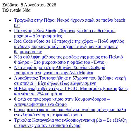
Σάββατο, 8 Αυγούστου 2026
Τελευταία Νέα
Τραγωδία στην Πάρο: Νεκρό 4χρονο παιδί σε πισίνα beach
bar
Ρότερνταμ: Συνελήφθη 26χρονος για δύο επιθέσεις με
μαχαίρι – Δύο τραυματίες
Red Code αύριο σε 16 περιοχές της χώρας – Πολύ υψηλός
κίνδυνος πυρκαγιάς λόγω ισχυρών ανέμων και υψηλών
θερμοκρασιών
Νέα σύλληψη μέλους της ρωσόφωνης μαφίας στο Παλαιό
Φάληρο – Στο μικροσκόπιο η ομάδα του «Έντικ»
Νέα παράσυρση στην Αθηνών–Σουνίου: Σοβαρά
τραυματισμένη γυναίκα στην Αγία Μαρίνα
Λυκαβηττός: Ταυτοποιήθηκε η 57χρονη που βρέθηκε νεκρή
σε σπηλιά – Είχε δηλωθεί ως εξαφανισμένη
H Ελληνική ταβέρνα έγινε LEGO: Μπουζούκι, βουκαμβίλιες
και γάτα σε 254 κομμάτια
Φωτιά σε τριώροφο κτίριο στην Κουμουνδούρου –
Απεγκλωβίστηκε ένα άτομο
6 αρωματικά φυτά που απωθούν κουνούπια, μύγες και άλλα
ενοχλητικά έντομα με φυσικό τρόπο
Τρίκαλα: Καταγγελία για ενδοοικογενειακή βία – Σε εξέλιξη
οι έρευνες για τον εντοπισμό άνδρα