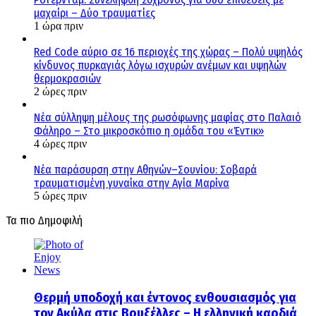
μαχαίρι – Δύο τραυματίες
1 ώρα πριν
Red Code αύριο σε 16 περιοχές της χώρας – Πολύ υψηλός
κίνδυνος πυρκαγιάς λόγω ισχυρών ανέμων και υψηλών
θερμοκρασιών
2 ώρες πριν
Νέα σύλληψη μέλους της ρωσόφωνης μαφίας στο Παλαιό
Φάληρο – Στο μικροσκόπιο η ομάδα του «Έντικ»
4 ώρες πριν
Νέα παράσυρση στην Αθηνών–Σουνίου: Σοβαρά
τραυματισμένη γυναίκα στην Αγία Μαρίνα
5 ώρες πριν
Τα πιο Δημοφιλή
Θερμή υποδοχή και έντονος ενθουσιασμός για
τον Ακύλα στις Βρυξέλλες – Η ελληνική καρδιά