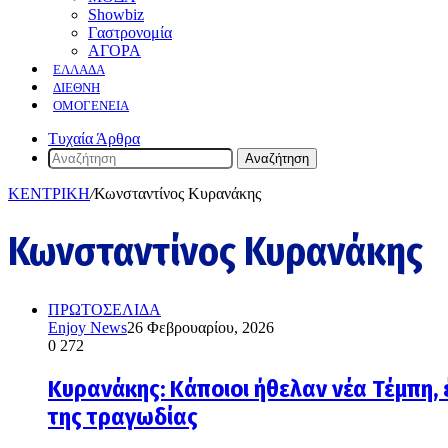
Showbiz
Γαστρονομία
ΑΓΟΡΑ
ΕΛΛΆΔΑ
ΔΙΕΘΝΉ
ΟΜΟΓΈΝΕΙΑ
Τυχαία Άρθρα
Αναζήτηση
ΚΕΝΤΡΙΚΗ
/
Κωνσταντίνος Κυρανάκης
Κωνσταντίνος Κυρανάκης
ΠΡΩΤΟΣΕΛΙΔΑ
Enjoy News
26 Φεβρουαρίου, 2026
0
272
Κυρανάκης: Κάποιοι ήθελαν νέα Τέμπη, 
της τραγωδίας