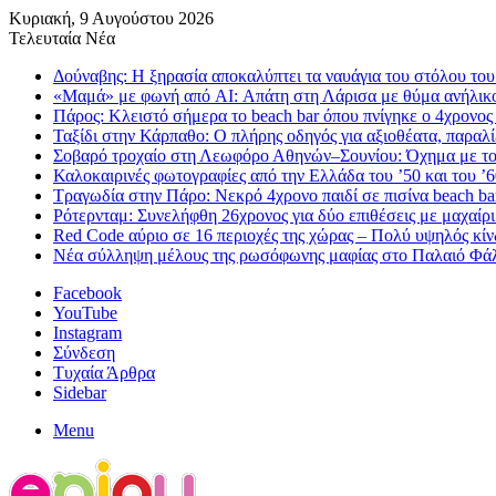
Κυριακή, 9 Αυγούστου 2026
Τελευταία Νέα
Δούναβης: Η ξηρασία αποκαλύπτει τα ναυάγια του στόλου του
«Μαμά» με φωνή από AI: Απάτη στη Λάρισα με θύμα ανήλικο –
Πάρος: Κλειστό σήμερα το beach bar όπου πνίγηκε ο 4χρονος 
Ταξίδι στην Κάρπαθο: Ο πλήρης οδηγός για αξιοθέατα, παραλί
Σοβαρό τροχαίο στη Λεωφόρο Αθηνών–Σουνίου: Όχημα με το
Καλοκαιρινές φωτογραφίες από την Ελλάδα του ’50 και του 
Τραγωδία στην Πάρο: Νεκρό 4χρονο παιδί σε πισίνα beach ba
Ρότερνταμ: Συνελήφθη 26χρονος για δύο επιθέσεις με μαχαίρι
Red Code αύριο σε 16 περιοχές της χώρας – Πολύ υψηλός κ
Νέα σύλληψη μέλους της ρωσόφωνης μαφίας στο Παλαιό Φάλ
Facebook
YouTube
Instagram
Σύνδεση
Τυχαία Άρθρα
Sidebar
Menu