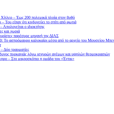
 Χίτλερ – Έως 200 πολεμικά πλοία στον βυθό
 Του είπαν ότι κινδυνεύει το σπίτι από φωτιά
– Απολογείται ο ιδιοκτήτης
ες και χωριά
υρίστες παρέσυρε μηχανή της ΔΙΑΣ
’60: Το ασπρόμαυρο καλοκαίρι μέσα από το αρχείο του Μουσείου Μπε
r
 – Δύο τραυματίες
ίνδυνος πυρκαγιάς λόγω ισχυρών ανέμων και υψηλών θερμοκρασιών
ηρο – Στο μικροσκόπιο η ομάδα του «Έντικ»