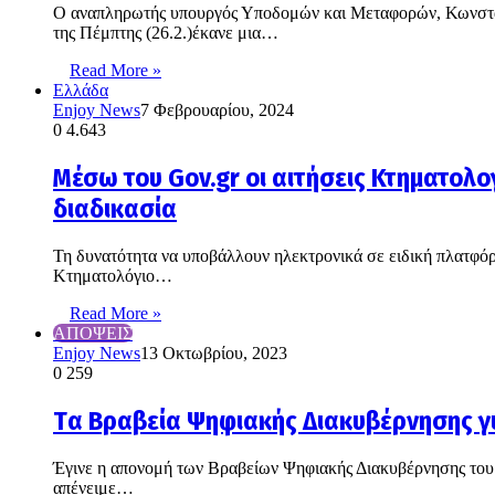
O αναπληρωτής υπουργός Υποδομών και Μεταφορών, Κωνσταν
της Πέμπτης (26.2.)έκανε μια…
Read More »
Ελλάδα
Enjoy News
7 Φεβρουαρίου, 2024
0
4.643
Μέσω του Gov.gr οι αιτήσεις Κτηματολογ
διαδικασία
Τη δυνατότητα να υποβάλλουν ηλεκτρονικά σε ειδική πλατφό
Κτηματολόγιο…
Read More »
ΑΠΟΨΕΙΣ
Enjoy News
13 Οκτωβρίου, 2023
0
259
Tα Βραβεία Ψηφιακής Διακυβέρνησης γι
Έγινε η απονομή των Βραβείων Ψηφιακής Διακυβέρνησης του 
απένειμε…