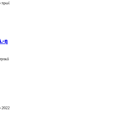
ο πρωί
.-η
ηνικό
ο 2022