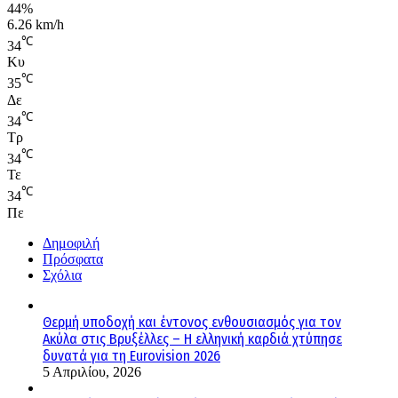
44%
6.26 km/h
℃
34
Κυ
℃
35
Δε
℃
34
Τρ
℃
34
Τε
℃
34
Πε
Δημοφιλή
Πρόσφατα
Σχόλια
Θερμή υποδοχή και έντονος ενθουσιασμός για τον
Ακύλα στις Βρυξέλλες – Η ελληνική καρδιά χτύπησε
δυνατά για τη Eurovision 2026
5 Απριλίου, 2026