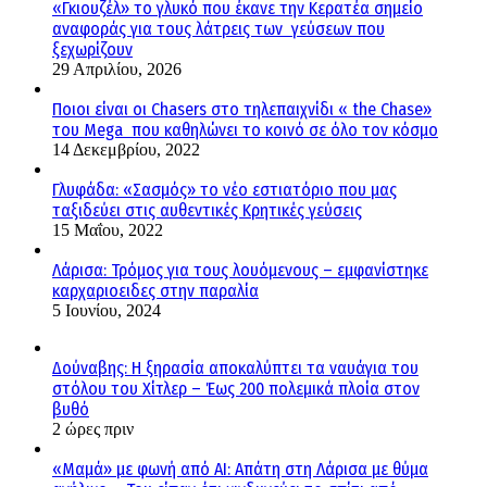
«Γκιουζέλ» το γλυκό που έκανε την Κερατέα σημείο
αναφοράς για τους λάτρεις των γεύσεων που
ξεχωρίζουν
29 Απριλίου, 2026
Ποιοι είναι οι Chasers στο τηλεπαιχνίδι « the Chase»
του Mega που καθηλώνει το κοινό σε όλο τον κόσμο
14 Δεκεμβρίου, 2022
Γλυφάδα: «Σασμός» το νέο εστιατόριο που μας
ταξιδεύει στις αυθεντικές Κρητικές γεύσεις
15 Μαΐου, 2022
Λάρισα: Τρόμος για τους λουόμενους – εμφανίστηκε
καρχαριοειδες στην παραλία
5 Ιουνίου, 2024
Δούναβης: Η ξηρασία αποκαλύπτει τα ναυάγια του
στόλου του Χίτλερ – Έως 200 πολεμικά πλοία στον
βυθό
2 ώρες πριν
«Μαμά» με φωνή από AI: Απάτη στη Λάρισα με θύμα