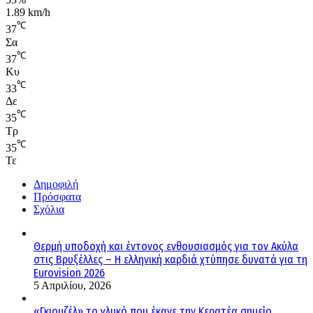
1.89 km/h
℃
37
Σα
℃
37
Κυ
℃
33
Δε
℃
35
Τρ
℃
35
Τε
Δημοφιλή
Πρόσφατα
Σχόλια
Θερμή υποδοχή και έντονος ενθουσιασμός για τον Ακύλα
στις Βρυξέλλες – Η ελληνική καρδιά χτύπησε δυνατά για τη
Eurovision 2026
5 Απριλίου, 2026
«Γκιουζέλ» το γλυκό που έκανε την Κερατέα σημείο