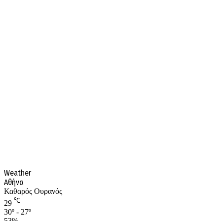
Weather
Αθήνα
Καθαρός Ουρανός
℃
29
30º - 27º
53%