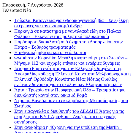
Παρασκευή, 7 Αυγούστου 2026
Τελευταία Νέα
Τρίκαλα: Καταγγελία για ενδοοικογενειακή βία – Σε εξέλιξη
οι έρευνες για τον εντοπισμό άνδρα
Πυρκαγιά σε κατάστημα με ναυτιλιακά είδη στο Παλαιό
Φάληρο – Εκκενώνεται προληπτικά πολυκατοικία
Παράσυρση δικυκλιστή από όχημα του Δασαρχείου στην
Πάτρα – Σοβαρός τραυματισμός
Η αθηναϊκή ριβιέρα και οι νεόπλουτοι
Φωτιά στην Κορινθία: Μεγάλη κινητοποίηση στο Στεφάνι –
Μήνυμα 112 και ισχυρές επίγειες και εναέριες δυνάμεις
Ιστορικό βήμα ενότητας για την Ελληνική Ομογένεια της
Αυστραλίας καθώς η Ελληνική Κοινότητα Μελβούρνης και η
Ελληνική Ορθόδοξη Κοινότητα Νέας Νότιας Ουαλίας
ενώνουν δυνάμεις για το μέλλον των Ελληνοαυστραλών
Άρτα : Τροχαίο στην Περιφερειακή Οδό – Τραυματίστηκε
δικυκλιστής κοντά στον οικισμό Ρομά
Ντροπή: Βανδάλισαν το εκκλησάκι της Μεταμόρφωσης του
Σωτήρος
Στον εισαγγελέα ο διευθυντής του ΔΕΔΔΗΕ Άρτας για τις
εκρήξεις στο ΚΥΤ Αράχθου – Αναζητείται ο τεχνικός
συντήρησης
Στην ανακρίτρια η 46χρονη για την υπόθεση της Marfin –
Αρνείται τις κατηγορίες