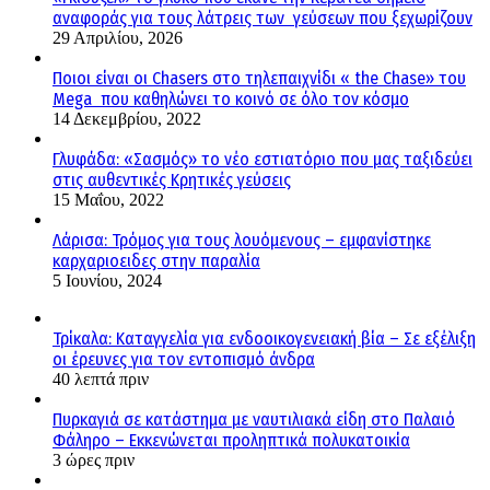
αναφοράς για τους λάτρεις των γεύσεων που ξεχωρίζουν
29 Απριλίου, 2026
Ποιοι είναι οι Chasers στο τηλεπαιχνίδι « the Chase» του
Mega που καθηλώνει το κοινό σε όλο τον κόσμο
14 Δεκεμβρίου, 2022
Γλυφάδα: «Σασμός» το νέο εστιατόριο που μας ταξιδεύει
στις αυθεντικές Κρητικές γεύσεις
15 Μαΐου, 2022
Λάρισα: Τρόμος για τους λουόμενους – εμφανίστηκε
καρχαριοειδες στην παραλία
5 Ιουνίου, 2024
Τρίκαλα: Καταγγελία για ενδοοικογενειακή βία – Σε εξέλιξη
οι έρευνες για τον εντοπισμό άνδρα
40 λεπτά πριν
Πυρκαγιά σε κατάστημα με ναυτιλιακά είδη στο Παλαιό
Φάληρο – Εκκενώνεται προληπτικά πολυκατοικία
3 ώρες πριν