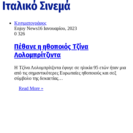
Ιταλικό Σινεμά
Κινηματογράφος
Enjoy News
16 Ιανουαρίου, 2023
0
326
Πέθανε η ηθοποιός Τζίνα
Λολομπρίτζιντα
H Τζίνα Λολομπρίτζιντα έφυγε σε ηλικία 95 ετών ήταν μια
από τις σημαντικότερες Ευρωπαίες ηθοποιούς και σεξ
σύμβολο της δεκαετίας…
Read More »