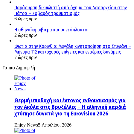
Παράσυρση δικυκλιστή από όχημα του Δασαρχείου στην
Πάτρα – Σοβαρός τραυματισμός
6 ώρες πριν
Η αθηναϊκή ριβιέρα και οι νεόπλουτοι
2 ώρες πριν
Φωτιά στην Κορινθία: Μεγάλη κινητοποίηση στο Στεφάνι –
Μήνυμα 112 και ισχυρές επίγειες και εναέριες δυνάμεις
7 ώρες πριν
Τα πιο Δημοφιλή
Θερμή υποδοχή και έντονος ενθουσιασμός για
τον Ακύλα στις Βρυξέλλες – Η ελληνική καρδιά
χτύπησε δυνατά για τη Eurovision 2026
Enjoy News
5 Απριλίου, 2026