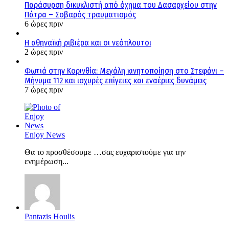
Παράσυρση δικυκλιστή από όχημα του Δασαρχείου στην
Πάτρα – Σοβαρός τραυματισμός
6 ώρες πριν
Η αθηναϊκή ριβιέρα και οι νεόπλουτοι
2 ώρες πριν
Φωτιά στην Κορινθία: Μεγάλη κινητοποίηση στο Στεφάνι –
Μήνυμα 112 και ισχυρές επίγειες και εναέριες δυνάμεις
7 ώρες πριν
Enjoy News
Θα το προσθέσουμε …σας ευχαριστούμε για την
ενημέρωση...
Pantazis Houlis