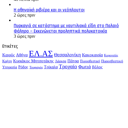
Η αθηναϊκή ριβιέρα και οι νεόπλουτοι
2 ώρες πριν
Πυρκαγιά σε κατάστημα με ναυτιλιακά είδη στο Παλαιό
Φάληρο – Εκκενώνεται προληπτικά πολυκατοικία
3 ώρες πριν
Ετικέτες
ΕΛ.ΑΣ
Θεσσαλονίκη
Kαιρός
Αθήνα
Κακοκαιρία
Κορονοϊός
Κυριάκος Μητσοτάκης
Πάτρα
Λάρισα
Πυροσβεστική
Κρήτη
Πυροσβεστική
Τροχαίο
Φωτιά
Τρίκαλα
βόλος
Υπηρεσία
Ρόδος
Τουρισμός