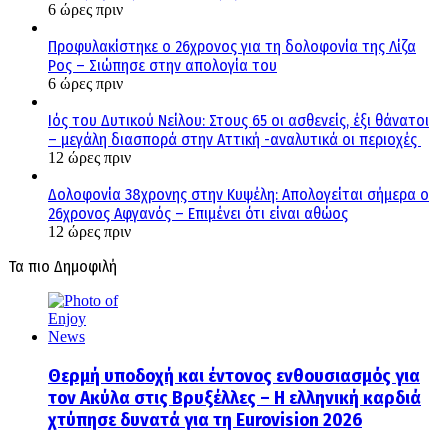
6 ώρες πριν
Προφυλακίστηκε ο 26χρονος για τη δολοφονία της Λίζα
Ρος – Σιώπησε στην απολογία του
6 ώρες πριν
Ιός του Δυτικού Νείλου: Στους 65 οι ασθενείς, έξι θάνατοι
– μεγάλη διασπορά στην Αττική -αναλυτικά οι περιοχές
12 ώρες πριν
Δολοφονία 38χρονης στην Κυψέλη: Απολογείται σήμερα ο
26χρονος Αφγανός – Επιμένει ότι είναι αθώος
12 ώρες πριν
Τα πιο Δημοφιλή
Θερμή υποδοχή και έντονος ενθουσιασμός για
τον Ακύλα στις Βρυξέλλες – Η ελληνική καρδιά
χτύπησε δυνατά για τη Eurovision 2026