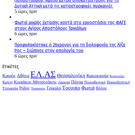
Παπασταύρου: Άμεσα μέτρα αποκατάστασης για τη
Δυτική Αττική μετά τις καταστροφικές πυρκαγιές
5 ώρες πριν
Φωτιά μικρής έκτασης κοντά στο εργοστάσιο της ΦΑΓΕ
στους Αγίους Αποστόλους Τρικάλων
6 ώρες πριν
Προφυλακίστηκε ο 26χρονος για τη δολοφονία της Λίζα
Ρος – Σιώπησε στην απολογία του
6 ώρες πριν
Ετικέτες
ΕΛ.ΑΣ
Θεσσαλονίκη
Kαιρός
Αθήνα
Κακοκαιρία
Κορονοϊός
Κυριάκος Μητσοτάκης
Πάτρα
Λάρισα
Κρήτη
Πυροσβεστική
Πυροσβεστική
Τροχαίο
Φωτιά
Τρίκαλα
βόλος
Ρόδος
Υπηρεσία
Τουρισμός