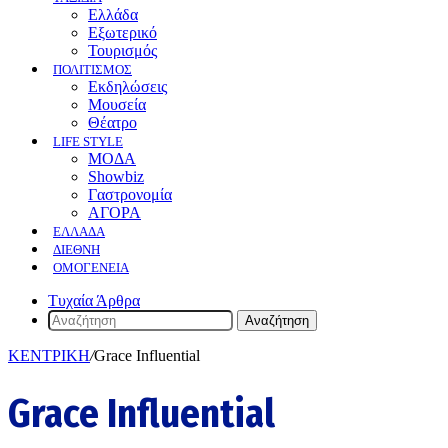
Ελλάδα
Εξωτερικό
Τουρισμός
ΠΟΛΙΤΙΣΜΟΣ
Eκδηλώσεις
Mουσεία
Θέατρο
LIFE STYLE
ΜΟΔΑ
Showbiz
Γαστρονομία
ΑΓΟΡΑ
ΕΛΛΆΔΑ
ΔΙΕΘΝΉ
ΟΜΟΓΈΝΕΙΑ
Τυχαία Άρθρα
Αναζήτηση
ΚΕΝΤΡΙΚΗ
/
Grace Influential
Grace Influential