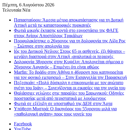
Πέμπτη, 6 Αυγούστου 2026
Τελευταία Νέα
Παπασταύρου: Άμεσα μέτρα αποκατάστασης για τη Δυτική
Αττική μετά τις καταστροφικές πυρκαγιές
Φωτιά μικρής έκτασης κοντά στο εργοστάσιο της ΦΑΓΕ
στους Αγίους Αποστόλους Τρικάλων
Προφυλακίστηκε ο 26χρονος για τη δολοφονία της Λίζα Ρος
– Σιώπησε στην απολογία του
Ιός του Δυτικού Νείλου: Στους 65 οι ασθενείς, έξι θάνατοι –
μεγάλη διασπορά στην Αττική -αναλυτικά οι περιοχές
Δολοφονία 38χρονης στην Κυψέλη: Απολογείται σήμερα ο
26χρονος Αφγανός – Επιμένει ότι είναι αθώος
Marfin: Το βράδυ στην Αθήνα η 46χρονη που κατηγορείται
για τον φονικό εμπρησμό – Στην Εισαγγελία την Παρασκευή
Πεζεσκιάν: «Πολύ δύσκολη η επικοινωνία με τον ανώτατο
ηγέτη του Ιράν» – Συνεχίζονται οι εικασίες για την υγεία του
Θαλάσσιες χελώνες στις παραλίες του Σαρωνικού: Οδηγίες
προστασίας μετά από περιστατικά με λουόμενους
Φωτιά σε εξέλιξη σε υποσταθμό της ΔΕΗ στην Άρτα
Υπόθεση Μυστρά: Ο δικηγόρος του 55χρονου μιλά για
«παθολογική αγάπη» προς τους γονείς του
Facebook
YouTube