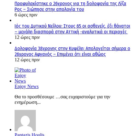
Προφυλακίστηκε ο 26χρονος για τη δολοφονία της Λίζα
Ρος – Σιώπησε στην απολογία του
6 ώρες πριν
Ιός του Δυτικού Νείλου: Στους 65 οι ασθενείς, έξι θάνατοι
– μεγάλη διασπορά στην Αττική -αναλυτικά οι περιοχές
12 ώρες πριν
Δολοφονία 38χρονης στην Κυψέλη: Απολογείται σήμερα ο
26χρονος Αφγανός – Επιμένει ότι είναι αθώος
12 ώρες πριν
Enjoy News
Θα το προσθέσουμε …σας ευχαριστούμε για την
ενημέρωση...
Pantazis Houlis