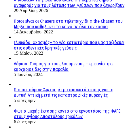
αναφοράς για τους λάτρεις των γεύσεων που ξεχωρίζουν
29 Απριλίου, 2026
Ποιοι είναι οι Chasers στο τηλεπαιχνίδι « the Chase» του
Mega που καθηλώνει το κοινό σε όλο τον κόσμο
14 Δεκεμβρίου, 2022
Γλυφάδα: «Σασμός» το νέο εστιατόριο που μας ταξιδεύει
στις αυθεντικές Κρητικές γεύσεις
15 Μαΐου, 2022
Λάρισα: Τρόμος για τους λουόμενους – εμφανίστηκε
καρχαριοειδες στην παραλία
5 Ιουνίου, 2024
Παπασταύρου: Άμεσα μέτρα αποκατάστασης για τη
Δυτική Αττική μετά τις καταστροφικές πυρκαγιές
5 ώρες πριν
Φωτιά μικρής έκτασης κοντά στο εργοστάσιο της ΦΑΓΕ
στους Αγίους Αποστόλους Τρικάλων
6 ώρες πριν