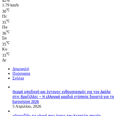
42%
1.79 km/h
℃
30
Πε
℃
35
Πα
℃
36
Σα
℃
35
Κυ
℃
33
Δε
Δημοφιλή
Πρόσφατα
Σχόλια
Θερμή υποδοχή και έντονος ενθουσιασμός για τον Ακύλα
στις Βρυξέλλες – Η ελληνική καρδιά χτύπησε δυνατά για τη
Eurovision 2026
5 Απριλίου, 2026
«Γκιουζέλ» το γλυκό που έκανε την Κερατέα σημείο