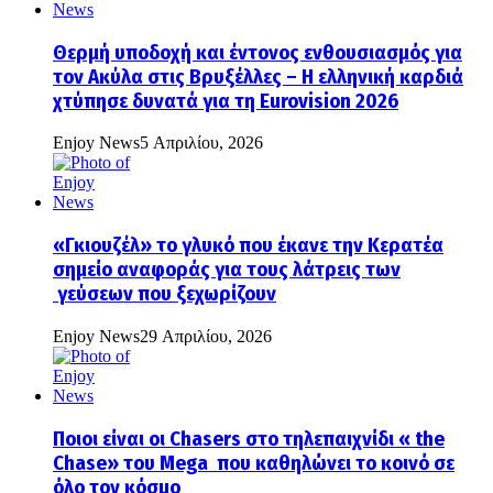
Θερμή υποδοχή και έντονος ενθουσιασμός για
τον Ακύλα στις Βρυξέλλες – Η ελληνική καρδιά
χτύπησε δυνατά για τη Eurovision 2026
Enjoy News
5 Απριλίου, 2026
«Γκιουζέλ» το γλυκό που έκανε την Κερατέα
σημείο αναφοράς για τους λάτρεις των
γεύσεων που ξεχωρίζουν
Enjoy News
29 Απριλίου, 2026
Ποιοι είναι οι Chasers στο τηλεπαιχνίδι « the
Chase» του Mega που καθηλώνει το κοινό σε
όλο τον κόσμο