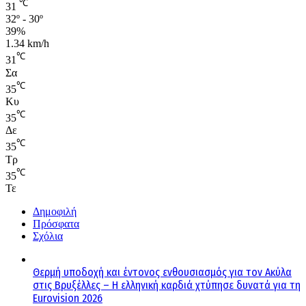
℃
31
32º - 30º
39%
1.34 km/h
℃
31
Σα
℃
35
Κυ
℃
35
Δε
℃
35
Τρ
℃
35
Τε
Δημοφιλή
Πρόσφατα
Σχόλια
Θερμή υποδοχή και έντονος ενθουσιασμός για τον Ακύλα
στις Βρυξέλλες – Η ελληνική καρδιά χτύπησε δυνατά για τη
Eurovision 2026