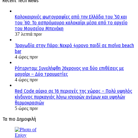
Recent Tech News
Καλοκαιρινές φωτογραφίες από την Ελλάδα του ’50 και
του ’60: Το ασπρόμαυρο καλοκαίρι μέσα από το αρχείο
του Μουσείου Μπενάκη
37 λεπτά πριν
Τραγωδία στην Πάρο: Νεκρό 4χρονο παιδί σε πισίνα beach
bar
4 ώρες πριν
Ρότερνταμ: Συνελήφθη 26χρονος για δύο επιθέσεις με
μαχαίρι – Δύο τραυματίες
4 ώρες πριν
Red Code αύριο σε 16 περιοχές της χώρας – Πολύ υψηλός
κίνδυνος πυρκαγιάς λόγω ισχυρών ανέμων και υψηλών
θερμοκρασιών
5 ώρες πριν
Τα πιο Δημοφιλή