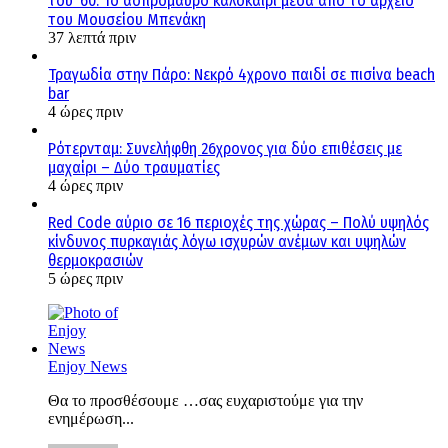
του ’60: Το ασπρόμαυρο καλοκαίρι μέσα από το αρχείο
του Μουσείου Μπενάκη
37 λεπτά πριν
Τραγωδία στην Πάρο: Νεκρό 4χρονο παιδί σε πισίνα beach
bar
4 ώρες πριν
Ρότερνταμ: Συνελήφθη 26χρονος για δύο επιθέσεις με
μαχαίρι – Δύο τραυματίες
4 ώρες πριν
Red Code αύριο σε 16 περιοχές της χώρας – Πολύ υψηλός
κίνδυνος πυρκαγιάς λόγω ισχυρών ανέμων και υψηλών
θερμοκρασιών
5 ώρες πριν
Enjoy News
Θα το προσθέσουμε …σας ευχαριστούμε για την
ενημέρωση...