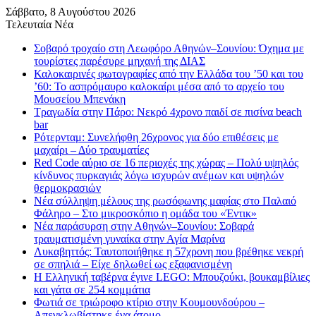
Σάββατο, 8 Αυγούστου 2026
Τελευταία Νέα
Σοβαρό τροχαίο στη Λεωφόρο Αθηνών–Σουνίου: Όχημα με
τουρίστες παρέσυρε μηχανή της ΔΙΑΣ
Καλοκαιρινές φωτογραφίες από την Ελλάδα του ’50 και του
’60: Το ασπρόμαυρο καλοκαίρι μέσα από το αρχείο του
Μουσείου Μπενάκη
Τραγωδία στην Πάρο: Νεκρό 4χρονο παιδί σε πισίνα beach
bar
Ρότερνταμ: Συνελήφθη 26χρονος για δύο επιθέσεις με
μαχαίρι – Δύο τραυματίες
Red Code αύριο σε 16 περιοχές της χώρας – Πολύ υψηλός
κίνδυνος πυρκαγιάς λόγω ισχυρών ανέμων και υψηλών
θερμοκρασιών
Νέα σύλληψη μέλους της ρωσόφωνης μαφίας στο Παλαιό
Φάληρο – Στο μικροσκόπιο η ομάδα του «Έντικ»
Νέα παράσυρση στην Αθηνών–Σουνίου: Σοβαρά
τραυματισμένη γυναίκα στην Αγία Μαρίνα
Λυκαβηττός: Ταυτοποιήθηκε η 57χρονη που βρέθηκε νεκρή
σε σπηλιά – Είχε δηλωθεί ως εξαφανισμένη
H Ελληνική ταβέρνα έγινε LEGO: Μπουζούκι, βουκαμβίλιες
και γάτα σε 254 κομμάτια
Φωτιά σε τριώροφο κτίριο στην Κουμουνδούρου –
Απεγκλωβίστηκε ένα άτομο