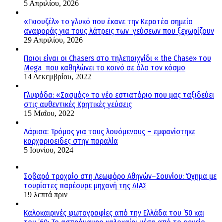
5 Απριλίου, 2026
«Γκιουζέλ» το γλυκό που έκανε την Κερατέα σημείο
αναφοράς για τους λάτρεις των γεύσεων που ξεχωρίζουν
29 Απριλίου, 2026
Ποιοι είναι οι Chasers στο τηλεπαιχνίδι « the Chase» του
Mega που καθηλώνει το κοινό σε όλο τον κόσμο
14 Δεκεμβρίου, 2022
Γλυφάδα: «Σασμός» το νέο εστιατόριο που μας ταξιδεύει
στις αυθεντικές Κρητικές γεύσεις
15 Μαΐου, 2022
Λάρισα: Τρόμος για τους λουόμενους – εμφανίστηκε
καρχαριοειδες στην παραλία
5 Ιουνίου, 2024
Σοβαρό τροχαίο στη Λεωφόρο Αθηνών–Σουνίου: Όχημα με
τουρίστες παρέσυρε μηχανή της ΔΙΑΣ
19 λεπτά πριν
Καλοκαιρινές φωτογραφίες από την Ελλάδα του ’50 και