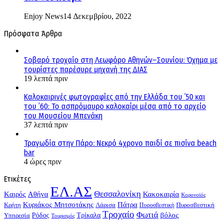
Enjoy News
14 Δεκεμβρίου, 2022
Πρόσφατα Άρθρα
Σοβαρό τροχαίο στη Λεωφόρο Αθηνών–Σουνίου: Όχημα με
τουρίστες παρέσυρε μηχανή της ΔΙΑΣ
19 λεπτά πριν
Καλοκαιρινές φωτογραφίες από την Ελλάδα του ’50 και
του ’60: Το ασπρόμαυρο καλοκαίρι μέσα από το αρχείο
του Μουσείου Μπενάκη
37 λεπτά πριν
Τραγωδία στην Πάρο: Νεκρό 4χρονο παιδί σε πισίνα beach
bar
4 ώρες πριν
Ετικέτες
ΕΛ.ΑΣ
Θεσσαλονίκη
Kαιρός
Αθήνα
Κακοκαιρία
Κορονοϊός
Κυριάκος Μητσοτάκης
Πάτρα
Λάρισα
Πυροσβεστική
Κρήτη
Πυροσβεστική
Τροχαίο
Φωτιά
Τρίκαλα
βόλος
Υπηρεσία
Ρόδος
Τουρισμός