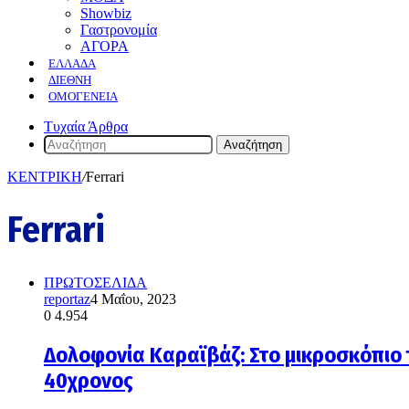
Showbiz
Γαστρονομία
ΑΓΟΡΑ
ΕΛΛΆΔΑ
ΔΙΕΘΝΉ
ΟΜΟΓΈΝΕΙΑ
Τυχαία Άρθρα
Αναζήτηση
ΚΕΝΤΡΙΚΗ
/
Ferrari
Ferrari
ΠΡΩΤΟΣΕΛΙΔΑ
reportaz
4 Μαΐου, 2023
0
4.954
Δολοφονία Καραϊβάζ: Στο μικροσκόπιο τ
40χρονος