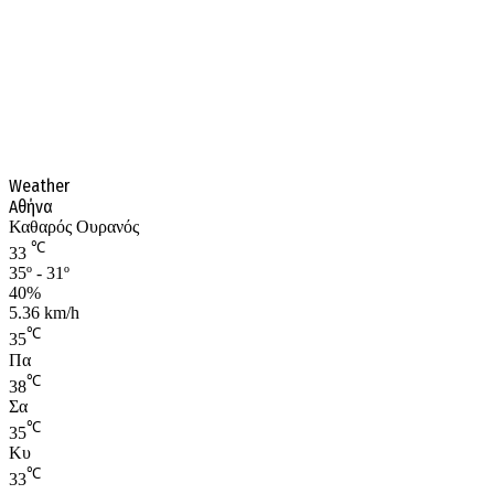
Weather
Αθήνα
Καθαρός Ουρανός
℃
33
35º - 31º
40%
5.36 km/h
℃
35
Πα
℃
38
Σα
℃
35
Κυ
℃
33