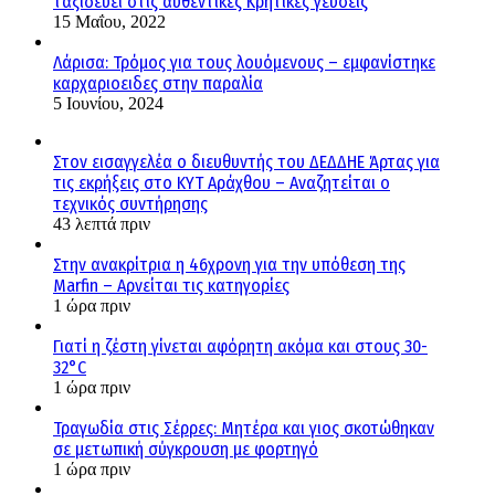
ταξιδεύει στις αυθεντικές Κρητικές γεύσεις
15 Μαΐου, 2022
Λάρισα: Τρόμος για τους λουόμενους – εμφανίστηκε
καρχαριοειδες στην παραλία
5 Ιουνίου, 2024
Στον εισαγγελέα ο διευθυντής του ΔΕΔΔΗΕ Άρτας για
τις εκρήξεις στο ΚΥΤ Αράχθου – Αναζητείται ο
τεχνικός συντήρησης
43 λεπτά πριν
Στην ανακρίτρια η 46χρονη για την υπόθεση της
Marfin – Αρνείται τις κατηγορίες
1 ώρα πριν
Γιατί η ζέστη γίνεται αφόρητη ακόμα και στους 30-
32°C
1 ώρα πριν
Τραγωδία στις Σέρρες: Μητέρα και γιος σκοτώθηκαν
σε μετωπική σύγκρουση με φορτηγό
1 ώρα πριν