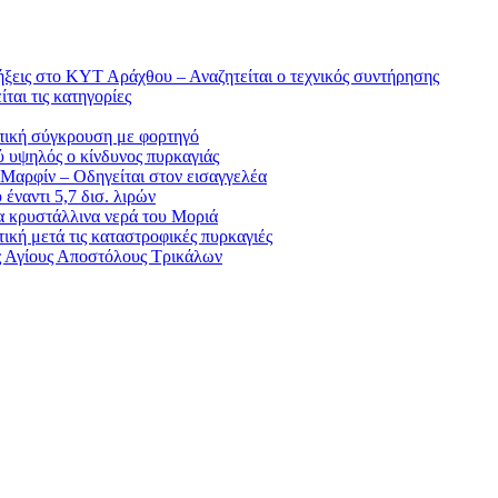
ήξεις στο ΚΥΤ Αράχθου – Αναζητείται ο τεχνικός συντήρησης
ται τις κατηγορίες
ωπική σύγκρουση με φορτηγό
ύ υψηλός ο κίνδυνος πυρκαγιάς
 Μαρφίν – Οδηγείται στον εισαγγελέα
έναντι 5,7 δισ. λιρών
α κρυστάλλινα νερά του Μοριά
κή μετά τις καταστροφικές πυρκαγιές
ς Αγίους Αποστόλους Τρικάλων