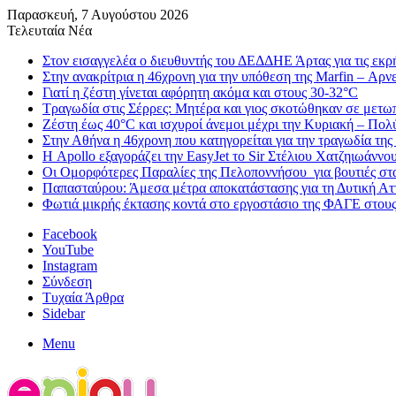
Παρασκευή, 7 Αυγούστου 2026
Τελευταία Νέα
Στον εισαγγελέα ο διευθυντής του ΔΕΔΔΗΕ Άρτας για τις εκρ
Στην ανακρίτρια η 46χρονη για την υπόθεση της Marfin – Αρνεί
Γιατί η ζέστη γίνεται αφόρητη ακόμα και στους 30-32°C
Τραγωδία στις Σέρρες: Μητέρα και γιος σκοτώθηκαν σε μετ
Ζέστη έως 40°C και ισχυροί άνεμοι μέχρι την Κυριακή – Πολ
Στην Αθήνα η 46χρονη που κατηγορείται για την τραγωδία της
Η Apollo εξαγοράζει την EasyJet το Sir Στέλιου Χατζηιωάννου 
Οι Ομορφότερες Παραλίες της Πελοποννήσου για βουτιές στ
Παπασταύρου: Άμεσα μέτρα αποκατάστασης για τη Δυτική Αττι
Φωτιά μικρής έκτασης κοντά στο εργοστάσιο της ΦΑΓΕ στου
Facebook
YouTube
Instagram
Σύνδεση
Τυχαία Άρθρα
Sidebar
Menu