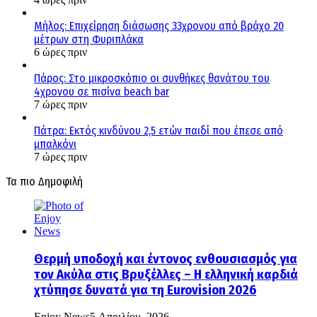
Μήλος: Επιχείρηση διάσωσης 33χρονου από βράχο 20
μέτρων στη Φυριπλάκα
6 ώρες πριν
Πάρος: Στο μικροσκόπιο οι συνθήκες θανάτου του
4χρονου σε πισίνα beach bar
7 ώρες πριν
Πάτρα: Εκτός κινδύνου 2,5 ετών παιδί που έπεσε από
μπαλκόνι
7 ώρες πριν
Τα πιο Δημοφιλή
Θερμή υποδοχή και έντονος ενθουσιασμός για
τον Ακύλα στις Βρυξέλλες – Η ελληνική καρδιά
χτύπησε δυνατά για τη Eurovision 2026
Enjoy News
5 Απριλίου, 2026