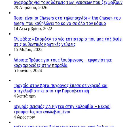
αναφοράς για τους λάτρεις των γεύσεων που ξεχωρίζουν
29 Απριλίου, 2026
Ποιοι είναι οι Chasers στο τηλεπαιχνίδι « the Chase» του
Mega που καθηλώνει το κοινό σε όλο τον κόσμο
14 Δεκεμβρίου, 2022
Γλυφάδα: «Σασμός» το νέο εστιατόριο που μας ταξιδεύει
στις αυθεντικές Κρητικές γεύσεις
15 Μαΐου, 2022
Λάρισα: Τρόμος για τους λουόμενους – εμφανίστηκε
καρχαριοειδες στην παραλία
5 Ιουνίου, 2024
Τροχαίο στην Άρτα: 16χρονος έπεσε σε γκρεμό και
απεγκλωβίστηκε από την Πυροσβεστική
4 λεπτά πριν
Ισχυρός σεισμός 7,4 Ρίχτερ στην Κολομβία – Νεκροί,
τραυματίες και εγκλωβισμένοι
4 ώρες πριν