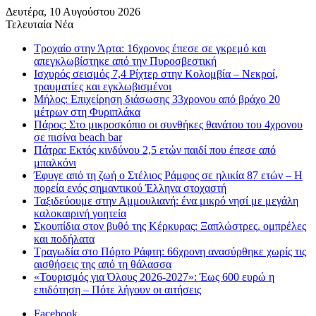
Δευτέρα, 10 Αυγούστου 2026
Τελευταία Νέα
Τροχαίο στην Άρτα: 16χρονος έπεσε σε γκρεμό και
απεγκλωβίστηκε από την Πυροσβεστική
Ισχυρός σεισμός 7,4 Ρίχτερ στην Κολομβία – Νεκροί,
τραυματίες και εγκλωβισμένοι
Μήλος: Επιχείρηση διάσωσης 33χρονου από βράχο 20
μέτρων στη Φυριπλάκα
Πάρος: Στο μικροσκόπιο οι συνθήκες θανάτου του 4χρονου
σε πισίνα beach bar
Πάτρα: Εκτός κινδύνου 2,5 ετών παιδί που έπεσε από
μπαλκόνι
Έφυγε από τη ζωή ο Στέλιος Ράμφος σε ηλικία 87 ετών – Η
πορεία ενός σημαντικού Έλληνα στοχαστή
Ταξιδεύουμε στην Αμμουλιανή: ένα μικρό νησί με μεγάλη
καλοκαιρινή γοητεία
Σκουπίδια στον βυθό της Κέρκυρας: Ξαπλώστρες, ομπρέλες
και ποδήλατα
Τραγωδία στο Πόρτο Ράφτη: 66χρονη ανασύρθηκε χωρίς τις
αισθήσεις της από τη θάλασσα
«Τουρισμός για Όλους 2026-2027»: Έως 600 ευρώ η
επιδότηση – Πότε λήγουν οι αιτήσεις
Facebook