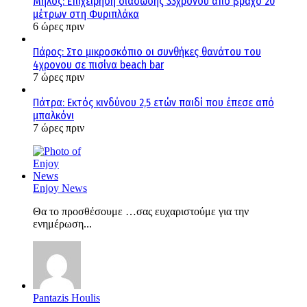
Μήλος: Επιχείρηση διάσωσης 33χρονου από βράχο 20
μέτρων στη Φυριπλάκα
6 ώρες πριν
Πάρος: Στο μικροσκόπιο οι συνθήκες θανάτου του
4χρονου σε πισίνα beach bar
7 ώρες πριν
Πάτρα: Εκτός κινδύνου 2,5 ετών παιδί που έπεσε από
μπαλκόνι
7 ώρες πριν
Enjoy News
Θα το προσθέσουμε …σας ευχαριστούμε για την
ενημέρωση...
Pantazis Houlis