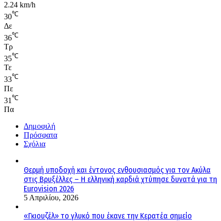
2.24 km/h
℃
30
Δε
℃
36
Τρ
℃
35
Τε
℃
33
Πε
℃
31
Πα
Δημοφιλή
Πρόσφατα
Σχόλια
Θερμή υποδοχή και έντονος ενθουσιασμός για τον Ακύλα
στις Βρυξέλλες – Η ελληνική καρδιά χτύπησε δυνατά για τη
Eurovision 2026
5 Απριλίου, 2026
«Γκιουζέλ» το γλυκό που έκανε την Κερατέα σημείο