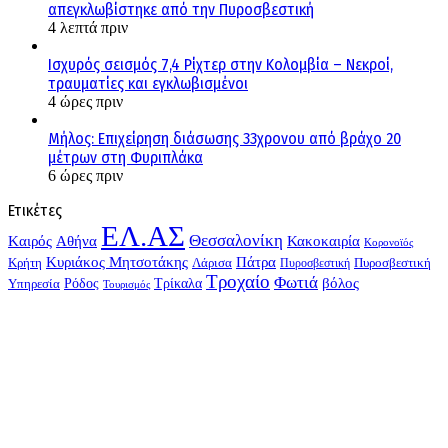
απεγκλωβίστηκε από την Πυροσβεστική
4 λεπτά πριν
Ισχυρός σεισμός 7,4 Ρίχτερ στην Κολομβία – Νεκροί,
τραυματίες και εγκλωβισμένοι
4 ώρες πριν
Μήλος: Επιχείρηση διάσωσης 33χρονου από βράχο 20
μέτρων στη Φυριπλάκα
6 ώρες πριν
Ετικέτες
ΕΛ.ΑΣ
Θεσσαλονίκη
Kαιρός
Αθήνα
Κακοκαιρία
Κορονοϊός
Κυριάκος Μητσοτάκης
Πάτρα
Λάρισα
Πυροσβεστική
Κρήτη
Πυροσβεστική
Τροχαίο
Φωτιά
Τρίκαλα
βόλος
Υπηρεσία
Ρόδος
Τουρισμός