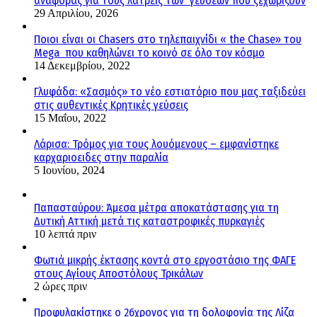
αναφοράς για τους λάτρεις των γεύσεων που ξεχωρίζουν
29 Απριλίου, 2026
Ποιοι είναι οι Chasers στο τηλεπαιχνίδι « the Chase» του
Mega που καθηλώνει το κοινό σε όλο τον κόσμο
14 Δεκεμβρίου, 2022
Γλυφάδα: «Σασμός» το νέο εστιατόριο που μας ταξιδεύει
στις αυθεντικές Κρητικές γεύσεις
15 Μαΐου, 2022
Λάρισα: Τρόμος για τους λουόμενους – εμφανίστηκε
καρχαριοειδες στην παραλία
5 Ιουνίου, 2024
Παπασταύρου: Άμεσα μέτρα αποκατάστασης για τη
Δυτική Αττική μετά τις καταστροφικές πυρκαγιές
10 λεπτά πριν
Φωτιά μικρής έκτασης κοντά στο εργοστάσιο της ΦΑΓΕ
στους Αγίους Αποστόλους Τρικάλων
2 ώρες πριν
Προφυλακίστηκε ο 26χρονος για τη δολοφονία της Λίζα