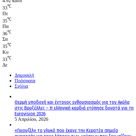
4.92 km/h
℃
33
Πε
℃
35
Πα
℃
36
Σα
℃
35
Κυ
℃
33
Δε
Δημοφιλή
Πρόσφατα
Σχόλια
Θερμή υποδοχή και έντονος ενθουσιασμός για τον Ακύλα
στις Βρυξέλλες – Η ελληνική καρδιά χτύπησε δυνατά για τη
Eurovision 2026
5 Απριλίου, 2026
«Γκιουζέλ» το γλυκό που έκανε την Κερατέα σημείο