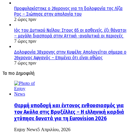
Προφυλακίστηκε ο 26χρονος για τη δολοφονία της Λίζα
Ρος – Σιώπησε στην απολογία του
2 ώρες πριν
Ιός του Δυτικού Νείλου: Στους 65 οι ασθενείς, έξι θάνατοι
– μεγάλη διασπορά στην Αττική -αναλυτικά οι περιοχές
7 ώρες πριν
Δολοφονία 38χρονης στην Κυψέλη: Απολογείται σήμερα ο
26χρονος Αφγανός – Επιμένει ότι είναι αθώος
7 ώρες πριν
Τα πιο Δημοφιλή
Θερμή υποδοχή και έντονος ενθουσιασμός για
τον Ακύλα στις Βρυξέλλες – Η ελληνική καρδιά
χτύπησε δυνατά για τη Eurovision 2026
Enjoy News
5 Απριλίου, 2026