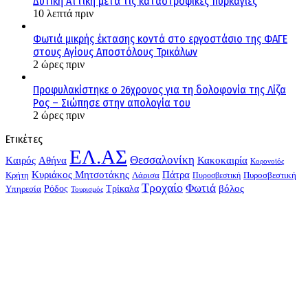
Δυτική Αττική μετά τις καταστροφικές πυρκαγιές
10 λεπτά πριν
Φωτιά μικρής έκτασης κοντά στο εργοστάσιο της ΦΑΓΕ
στους Αγίους Αποστόλους Τρικάλων
2 ώρες πριν
Προφυλακίστηκε ο 26χρονος για τη δολοφονία της Λίζα
Ρος – Σιώπησε στην απολογία του
2 ώρες πριν
Ετικέτες
ΕΛ.ΑΣ
Θεσσαλονίκη
Kαιρός
Αθήνα
Κακοκαιρία
Κορονοϊός
Κυριάκος Μητσοτάκης
Πάτρα
Λάρισα
Κρήτη
Πυροσβεστική
Πυροσβεστική
Τροχαίο
Φωτιά
Τρίκαλα
βόλος
Ρόδος
Υπηρεσία
Τουρισμός