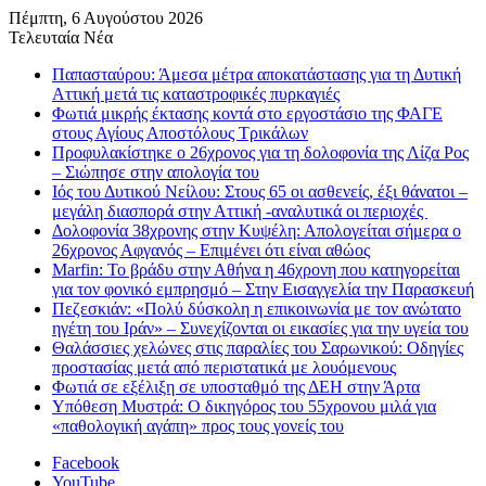
Πέμπτη, 6 Αυγούστου 2026
Τελευταία Νέα
Παπασταύρου: Άμεσα μέτρα αποκατάστασης για τη Δυτική
Αττική μετά τις καταστροφικές πυρκαγιές
Φωτιά μικρής έκτασης κοντά στο εργοστάσιο της ΦΑΓΕ
στους Αγίους Αποστόλους Τρικάλων
Προφυλακίστηκε ο 26χρονος για τη δολοφονία της Λίζα Ρος
– Σιώπησε στην απολογία του
Ιός του Δυτικού Νείλου: Στους 65 οι ασθενείς, έξι θάνατοι –
μεγάλη διασπορά στην Αττική -αναλυτικά οι περιοχές
Δολοφονία 38χρονης στην Κυψέλη: Απολογείται σήμερα ο
26χρονος Αφγανός – Επιμένει ότι είναι αθώος
Marfin: Το βράδυ στην Αθήνα η 46χρονη που κατηγορείται
για τον φονικό εμπρησμό – Στην Εισαγγελία την Παρασκευή
Πεζεσκιάν: «Πολύ δύσκολη η επικοινωνία με τον ανώτατο
ηγέτη του Ιράν» – Συνεχίζονται οι εικασίες για την υγεία του
Θαλάσσιες χελώνες στις παραλίες του Σαρωνικού: Οδηγίες
προστασίας μετά από περιστατικά με λουόμενους
Φωτιά σε εξέλιξη σε υποσταθμό της ΔΕΗ στην Άρτα
Υπόθεση Μυστρά: Ο δικηγόρος του 55χρονου μιλά για
«παθολογική αγάπη» προς τους γονείς του
Facebook
YouTube