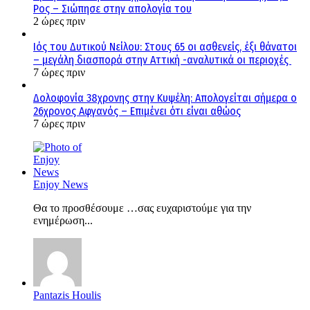
Ρος – Σιώπησε στην απολογία του
2 ώρες πριν
Ιός του Δυτικού Νείλου: Στους 65 οι ασθενείς, έξι θάνατοι
– μεγάλη διασπορά στην Αττική -αναλυτικά οι περιοχές
7 ώρες πριν
Δολοφονία 38χρονης στην Κυψέλη: Απολογείται σήμερα ο
26χρονος Αφγανός – Επιμένει ότι είναι αθώος
7 ώρες πριν
Enjoy News
Θα το προσθέσουμε …σας ευχαριστούμε για την
ενημέρωση...
Pantazis Houlis