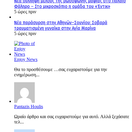
Νέα σύλληψη μέλους της ρωσόφωνης μαφίας στο Παλαιό
Φάληρο – Στο μικροσκόπιο η ομάδα του «Έντικ»
5 ώρες πριν
Νέα παράσυρση στην Αθηνών–Σουνίου: Σοβαρά
τραυματισμένη γυναίκα στην Αγία Μαρίνα
5 ώρες πριν
Enjoy News
Θα το προσθέσουμε …σας ευχαριστούμε για την
ενημέρωση...
Pantazis Houlis
Ωραίο άρθρο και σας ευχαριστούμε για αυτό. Αλλά ξεχάσατε
τελ...