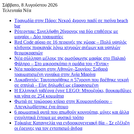
Σάββατο, 8 Αυγούστου 2026
Τελευταία Νέα
Τραγωδία στην Πάρο: Νεκρό 4χρονο παιδί σε πισίνα beach
bar
Ρότερνταμ: Συνελήφθη 26χρονος για δύο επιθέσεις με
μαχαίρι – Δύο τραυματίες
Red Code αύριο σε 16 περιοχές της χώρας – Πολύ υψηλός
κίνδυνος πυρκαγιάς λόγω ισχυρών ανέμων και υψηλών
θερμοκρασιών
Νέα σύλληψη μέλους της ρωσόφωνης μαφίας στο Παλαιό
Φάληρο – Στο μικροσκόπιο η ομάδα του «Έντικ»
Νέα παράσυρση στην Αθηνών–Σουνίου: Σοβαρά
τραυματισμένη γυναίκα στην Αγία Μαρίνα
Λυκαβηττός: Ταυτοποιήθηκε η 57χρονη που βρέθηκε νεκρή
σε σπηλιά – Είχε δηλωθεί ως εξαφανισμένη
H Ελληνική ταβέρνα έγινε LEGO: Μπουζούκι, βουκαμβίλιες
και γάτα σε 254 κομμάτια
Φωτιά σε τριώροφο κτίριο στην Κουμουνδούρου –
Απεγκλωβίστηκε ένα άτομο
6 αρωματικά φυτά που απωθούν κουνούπια, μύγες και άλλα
ενοχλητικά έντομα με φυσικό τρόπο
Τρίκαλα: Καταγγελία για ενδοοικογενειακή βία – Σε εξέλιξη
οι έρευνες για τον εντοπισμό άνδρα