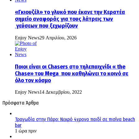
«Γκιουζέλ» το γλυκό που έκανε την Κερατέα
σημείο αναφοράς για τους λάτρεις των
γεύσεων που ξεχωρίζουν
Enjoy News
29 Απριλίου, 2026
Ποιοι είναι οι Chasers στο τηλεπαιχνίδι « the
Chase» του Mega που καθηλώνει το κοινό σε
όλο τον κόσμο
Enjoy News
14 Δεκεμβρίου, 2022
Πρόσφατα Άρθρα
Τραγωδία στην Πάρο: Νεκρό 4χρονο παιδί σε πισίνα beach
bar
1 ώρα πριν