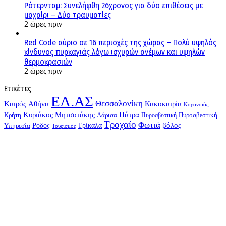
Ρότερνταμ: Συνελήφθη 26χρονος για δύο επιθέσεις με
μαχαίρι – Δύο τραυματίες
2 ώρες πριν
Red Code αύριο σε 16 περιοχές της χώρας – Πολύ υψηλός
κίνδυνος πυρκαγιάς λόγω ισχυρών ανέμων και υψηλών
θερμοκρασιών
2 ώρες πριν
Ετικέτες
ΕΛ.ΑΣ
Θεσσαλονίκη
Kαιρός
Αθήνα
Κακοκαιρία
Κορονοϊός
Κυριάκος Μητσοτάκης
Πάτρα
Λάρισα
Πυροσβεστική
Κρήτη
Πυροσβεστική
Τροχαίο
Φωτιά
Τρίκαλα
βόλος
Υπηρεσία
Ρόδος
Τουρισμός