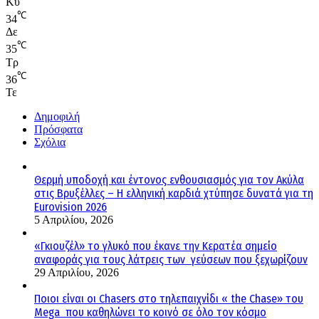
Κυ
℃
34
Δε
℃
35
Τρ
℃
36
Τε
Δημοφιλή
Πρόσφατα
Σχόλια
Θερμή υποδοχή και έντονος ενθουσιασμός για τον Ακύλα
στις Βρυξέλλες – Η ελληνική καρδιά χτύπησε δυνατά για τη
Eurovision 2026
5 Απριλίου, 2026
«Γκιουζέλ» το γλυκό που έκανε την Κερατέα σημείο
αναφοράς για τους λάτρεις των γεύσεων που ξεχωρίζουν
29 Απριλίου, 2026
Ποιοι είναι οι Chasers στο τηλεπαιχνίδι « the Chase» του
Mega που καθηλώνει το κοινό σε όλο τον κόσμο