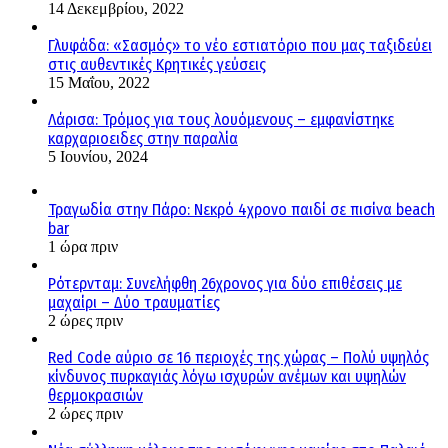
14 Δεκεμβρίου, 2022
Γλυφάδα: «Σασμός» το νέο εστιατόριο που μας ταξιδεύει
στις αυθεντικές Κρητικές γεύσεις
15 Μαΐου, 2022
Λάρισα: Τρόμος για τους λουόμενους – εμφανίστηκε
καρχαριοειδες στην παραλία
5 Ιουνίου, 2024
Τραγωδία στην Πάρο: Νεκρό 4χρονο παιδί σε πισίνα beach
bar
1 ώρα πριν
Ρότερνταμ: Συνελήφθη 26χρονος για δύο επιθέσεις με
μαχαίρι – Δύο τραυματίες
2 ώρες πριν
Red Code αύριο σε 16 περιοχές της χώρας – Πολύ υψηλός
κίνδυνος πυρκαγιάς λόγω ισχυρών ανέμων και υψηλών
θερμοκρασιών
2 ώρες πριν