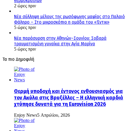
θερμοκρασιών
2 ώρες πριν
Νέα σύλληψη μέλους της ρωσόφωνης μαφίας στο Παλαιό
Φάληρο – Στο μικροσκόπιο η ομάδα του «Έντικ»
5 ώρες πριν
Νέα παράσυρση στην Αθηνών–Σουνίου: Σοβαρά
τραυματισμένη γυναίκα στην Αγία Μαρίνα
5 ώρες πριν
Τα πιο Δημοφιλή
Θερμή υποδοχή και έντονος ενθουσιασμός για
τον Ακύλα στις Βρυξέλλες – Η ελληνική καρδιά
χτύπησε δυνατά για τη Eurovision 2026
Enjoy News
5 Απριλίου, 2026