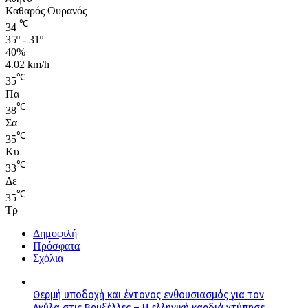
Καθαρός Ουρανός
℃
34
35º - 31º
40%
4.02 km/h
℃
35
Πα
℃
38
Σα
℃
35
Κυ
℃
33
Δε
℃
35
Τρ
Δημοφιλή
Πρόσφατα
Σχόλια
Θερμή υποδοχή και έντονος ενθουσιασμός για τον
Ακύλα στις Βρυξέλλες – Η ελληνική καρδιά χτύπησε