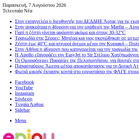
Παρασκευή, 7 Αυγούστου 2026
Τελευταία Νέα
Στον εισαγγελέα ο διευθυντής του ΔΕΔΔΗΕ Άρτας για τις εκρ
Στην ανακρίτρια η 46χρονη για την υπόθεση της Marfin – Αρνεί
Γιατί η ζέστη γίνεται αφόρητη ακόμα και στους 30-32°C
Τραγωδία στις Σέρρες: Μητέρα και γιος σκοτώθηκαν σε μετ
Ζέστη έως 40°C και ισχυροί άνεμοι μέχρι την Κυριακή – Πολ
Στην Αθήνα η 46χρονη που κατηγορείται για την τραγωδία της
Η Apollo εξαγοράζει την EasyJet το Sir Στέλιου Χατζηιωάννου 
Οι Ομορφότερες Παραλίες της Πελοποννήσου για βουτιές στ
Παπασταύρου: Άμεσα μέτρα αποκατάστασης για τη Δυτική Αττι
Φωτιά μικρής έκτασης κοντά στο εργοστάσιο της ΦΑΓΕ στου
Facebook
YouTube
Instagram
Σύνδεση
Τυχαία Άρθρα
Sidebar
Menu