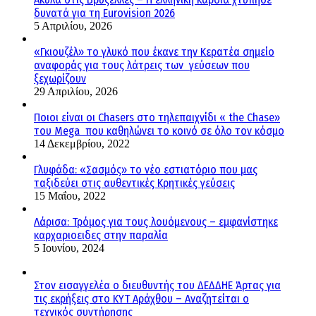
δυνατά για τη Eurovision 2026
5 Απριλίου, 2026
«Γκιουζέλ» το γλυκό που έκανε την Κερατέα σημείο
αναφοράς για τους λάτρεις των γεύσεων που
ξεχωρίζουν
29 Απριλίου, 2026
Ποιοι είναι οι Chasers στο τηλεπαιχνίδι « the Chase»
του Mega που καθηλώνει το κοινό σε όλο τον κόσμο
14 Δεκεμβρίου, 2022
Γλυφάδα: «Σασμός» το νέο εστιατόριο που μας
ταξιδεύει στις αυθεντικές Κρητικές γεύσεις
15 Μαΐου, 2022
Λάρισα: Τρόμος για τους λουόμενους – εμφανίστηκε
καρχαριοειδες στην παραλία
5 Ιουνίου, 2024
Στον εισαγγελέα ο διευθυντής του ΔΕΔΔΗΕ Άρτας για
τις εκρήξεις στο ΚΥΤ Αράχθου – Αναζητείται ο
τεχνικός συντήρησης