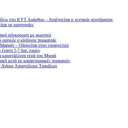
ήξεις στο ΚΥΤ Αράχθου – Αναζητείται ο τεχνικός συντήρησης
ται τις κατηγορίες
ωπική σύγκρουση με φορτηγό
ύ υψηλός ο κίνδυνος πυρκαγιάς
 Μαρφίν – Οδηγείται στον εισαγγελέα
έναντι 5,7 δισ. λιρών
α κρυστάλλινα νερά του Μοριά
κή μετά τις καταστροφικές πυρκαγιές
ς Αγίους Αποστόλους Τρικάλων