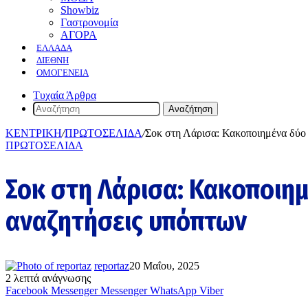
Showbiz
Γαστρονομία
ΑΓΟΡΑ
ΕΛΛΆΔΑ
ΔΙΕΘΝΉ
ΟΜΟΓΈΝΕΙΑ
Τυχαία Άρθρα
Αναζήτηση
ΚΕΝΤΡΙΚΗ
/
ΠΡΩΤΟΣΕΛΙΔΑ
/
Σοκ στη Λάρισα: Κακοποιημένα δύο 
ΠΡΩΤΟΣΕΛΙΔΑ
Σοκ στη Λάρισα: Κακοποιημ
αναζητήσεις υπόπτων
reportaz
20 Μαΐου, 2025
2 λεπτά ανάγνωσης
Facebook
Messenger
Messenger
WhatsApp
Viber