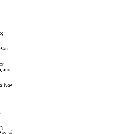
ες
άλλο
και
ός που
α έναν
,
 η
ολογικό