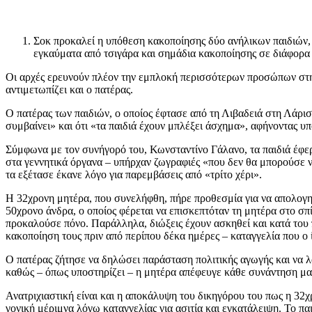
Σοκ προκαλεί η υπόθεση κακοποίησης δύο ανήλικων παιδιών, η
εγκαύματα από τσιγάρα και σημάδια κακοποίησης σε διάφορα
Οι αρχές ερευνούν πλέον την εμπλοκή περισσότερων προσώπων στην
αντιμετωπίζει και ο πατέρας.
Ο πατέρας των παιδιών, ο οποίος έφτασε από τη Λιβαδειά στη Λάρισ
συμβαίνει» και ότι «τα παιδιά έχουν μπλέξει άσχημα», αφήνοντας υπ
Σύμφωνα με τον συνήγορό του, Κωνσταντίνο Γάλανο, τα παιδιά έφε
στα γεννητικά όργανα – υπήρχαν ζωγραφιές «που δεν θα μπορούσε να
τα εξέτασε έκανε λόγο για παρεμβάσεις από «τρίτο χέρι».
Η 32χρονη μητέρα, που συνελήφθη, πήρε προθεσμία για να απολογηθ
50χρονο άνδρα, ο οποίος φέρεται να επισκεπτόταν τη μητέρα στο σπίτ
προκαλούσε πόνο. Παράλληλα, διώξεις έχουν ασκηθεί και κατά του 
κακοποίηση τους πριν από περίπου δέκα ημέρες – καταγγελία που ο ί
Ο πατέρας ζήτησε να δηλώσει παράσταση πολιτικής αγωγής και να λάβ
καθώς – όπως υποστηρίζει – η μητέρα απέφευγε κάθε συνάντηση μαζ
Ανατριχιαστική είναι και η αποκάλυψη του δικηγόρου του πως η 32χρο
γονική μέριμνα λόγω καταγγελίας για ασιτία και εγκατάλειψη. Το πα