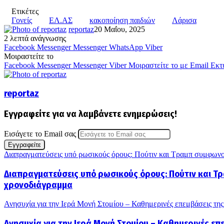
Ετικέτες
Γονείς
ΕΛ.ΑΣ
κακοποίηση παιδιών
Λάρισα
reportaz
20 Μαΐου, 2025
2 λεπτά ανάγνωσης
Facebook
Messenger
Messenger
WhatsApp
Viber
Μοιραστείτε το
Facebook
Messenger
Messenger
Viber
Μοιραστείτε το με Email
Εκτ
reportaz
Εγγραφείτε για να λαμβάνετε ενημερώσεις!
Εισάγετε το Email σας
Διαπραγματεύσεις υπό ρωσικούς όρους: Πούτιν και Τραμπ συμφωνο
Διαπραγματεύσεις υπό ρωσικούς όρους: Πούτιν και 
χρονοδιάγραμμα
Ανησυχία για την Ιερά Μονή Στομίου – Καθημερινές επεμβάσεις 
Ανησυχία για την Ιερά Μονή Στομίου – Καθημερινές επ