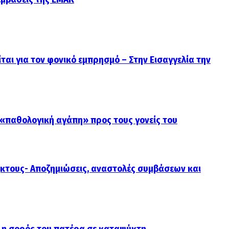
ται για τον φονικό εμπρησμό – Στην Εισαγγελία την
 «παθολογική αγάπη» προς τους γονείς του
κτους- Αποζημιώσεις, αναστολές συμβάσεων και
 η σορός του πατέρα σε καταψύκτη