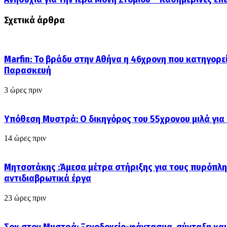
Σχετικά άρθρα
Marfin: Το βράδυ στην Αθήνα η 46χρονη που κατηγορεί
Παρασκευή
3 ώρες πριν
Υπόθεση Μυστρά: Ο δικηγόρος του 55χρονου μιλά για
14 ώρες πριν
Μητσοτάκης :Άμεσα μέτρα στήριξης για τους πυρόπλη
αντιδιαβρωτικά έργα
23 ώρες πριν
Σοκ στον Μυστρά: Ξενοδοχείο-φάντασμα, σύνταξη και