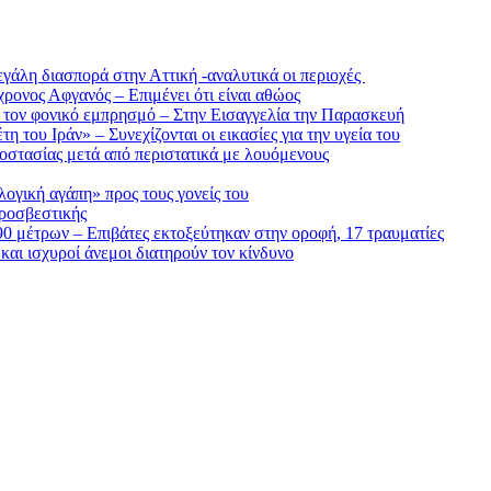
μεγάλη διασπορά στην Αττική -αναλυτικά οι περιοχές
ρονος Αφγανός – Επιμένει ότι είναι αθώος
α τον φονικό εμπρησμό – Στην Εισαγγελία την Παρασκευή
 του Ιράν» – Συνεχίζονται οι εικασίες για την υγεία του
οστασίας μετά από περιστατικά με λουόμενους
ογική αγάπη» προς τους γονείς του
υροσβεστικής
90 μέτρων – Επιβάτες εκτοξεύτηκαν στην οροφή, 17 τραυματίες
αι ισχυροί άνεμοι διατηρούν τον κίνδυνο