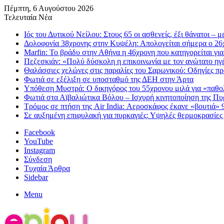
Πέμπτη, 6 Αυγούστου 2026
Τελευταία Νέα
Ιός του Δυτικού Νείλου: Στους 65 οι ασθενείς, έξι θάνατοι – 
Δολοφονία 38χρονης στην Κυψέλη: Απολογείται σήμερα ο 26χ
Marfin: Το βράδυ στην Αθήνα η 46χρονη που κατηγορείται γι
Πεζεσκιάν: «Πολύ δύσκολη η επικοινωνία με τον ανώτατο ηγέτη
Θαλάσσιες χελώνες στις παραλίες του Σαρωνικού: Οδηγίες πρ
Φωτιά σε εξέλιξη σε υποσταθμό της ΔΕΗ στην Άρτα
Υπόθεση Μυστρά: Ο δικηγόρος του 55χρονου μιλά για «παθολ
Φωτιά στα Αϊβαλιώτικα Βόλου – Ισχυρή κινητοποίηση της Π
Τρόμος σε πτήση της Air India: Αεροσκάφος έκανε «βουτιά» 
Σε αυξημένη επιφυλακή για πυρκαγιές: Υψηλές θερμοκρασίες κ
Facebook
YouTube
Instagram
Σύνδεση
Τυχαία Άρθρα
Sidebar
Menu