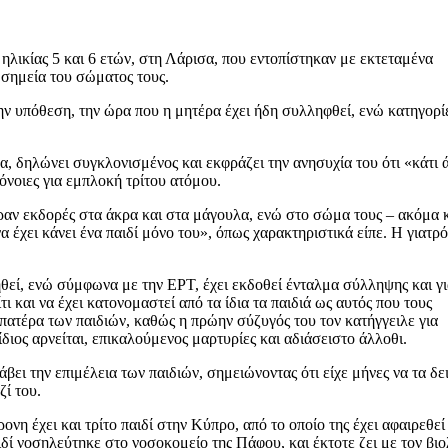
λικίας 5 και 6 ετών, στη Λάρισα, που εντοπίστηκαν με εκτεταμένα
 σημεία του σώματος τους.
 υπόθεση, την ώρα που η μητέρα έχει ήδη συλληφθεί, ενώ κατηγορί
α, δηλώνει συγκλονισμένος και εκφράζει την ανησυχία του ότι «κάτι 
όνοιες για εμπλοκή τρίτου ατόμου.
ραν εκδορές στα άκρα και στα μάγουλα, ενώ στο σώμα τους – ακόμα 
 έχει κάνει ένα παιδί μόνο του», όπως χαρακτηριστικά είπε. Η γιατρ
εί, ενώ σύμφωνα με την ΕΡΤ, έχει εκδοθεί ένταλμα σύλληψης και γι
ι και να έχει κατονομαστεί από τα ίδια τα παιδιά ως αυτός που τους
πατέρα των παιδιών, καθώς η πρώην σύζυγός του τον κατήγγειλε για
διος αρνείται, επικαλούμενος μαρτυρίες και αδιάσειστο άλλοθι.
ει την επιμέλεια των παιδιών, σημειώνοντας ότι είχε μήνες να τα δει
ί του.
νη έχει και τρίτο παιδί στην Κύπρο, από το οποίο της έχει αφαιρεθεί
ιδί νοσηλεύτηκε στο νοσοκομείο της Πάφου, και έκτοτε ζει με τον βι