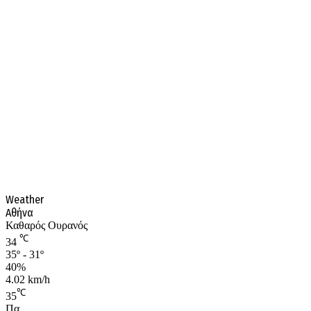
Weather
Αθήνα
Καθαρός Ουρανός
℃
34
35º - 31º
40%
4.02 km/h
℃
35
Πα