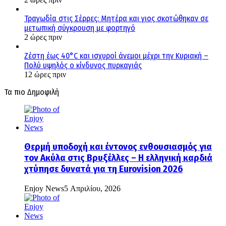
Τραγωδία στις Σέρρες: Μητέρα και γιος σκοτώθηκαν σε
μετωπική σύγκρουση με φορτηγό
2 ώρες πριν
Ζέστη έως 40°C και ισχυροί άνεμοι μέχρι την Κυριακή –
Πολύ υψηλός ο κίνδυνος πυρκαγιάς
12 ώρες πριν
Τα πιο Δημοφιλή
Θερμή υποδοχή και έντονος ενθουσιασμός για
τον Ακύλα στις Βρυξέλλες – Η ελληνική καρδιά
χτύπησε δυνατά για τη Eurovision 2026
Enjoy News
5 Απριλίου, 2026