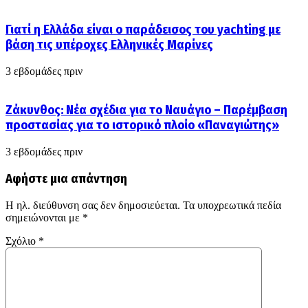
Γιατί η Ελλάδα είναι ο παράδεισος του yachting με
βάση τις υπέροχες Ελληνικές Μαρίνες
3 εβδομάδες πριν
Ζάκυνθος: Νέα σχέδια για το Ναυάγιο – Παρέμβαση
προστασίας για το ιστορικό πλοίο «Παναγιώτης»
3 εβδομάδες πριν
Αφήστε μια απάντηση
Η ηλ. διεύθυνση σας δεν δημοσιεύεται.
Τα υποχρεωτικά πεδία
σημειώνονται με
*
Σχόλιο
*