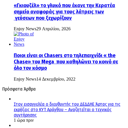
«Γκιουζέλ» το γλυκό που έκανε την Κερατέα
σημείο αναφοράς για τους λάτρεις των
γεύσεων που ξεχωρίζουν
Enjoy News
29 Απριλίου, 2026
Ποιοι είναι οι Chasers στο τηλεπαιχνίδι « the
Chase» του Mega που καθηλώνει το κοινό σε
όλο τον κόσμο
Enjoy News
14 Δεκεμβρίου, 2022
Πρόσφατα Άρθρα
Στον εισαγγελέα ο διευθυντής του ΔΕΔΔΗΕ Άρτας για τις
εκρήξεις στο ΚΥΤ Αράχθου – Αναζητείται ο τεχνικός
συντήρησης
1 ώρα πριν