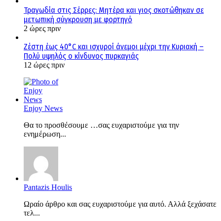
Τραγωδία στις Σέρρες: Μητέρα και γιος σκοτώθηκαν σε
μετωπική σύγκρουση με φορτηγό
2 ώρες πριν
Ζέστη έως 40°C και ισχυροί άνεμοι μέχρι την Κυριακή –
Πολύ υψηλός ο κίνδυνος πυρκαγιάς
12 ώρες πριν
Enjoy News
Θα το προσθέσουμε …σας ευχαριστούμε για την
ενημέρωση...
Pantazis Houlis
Ωραίο άρθρο και σας ευχαριστούμε για αυτό. Αλλά ξεχάσατε
τελ...