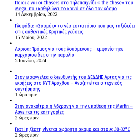
Ποιοι είναι οι Chasers στο τηλεπαιχνίδι « the Chase» του
Mega που καθηλώνει το κοινό σε όλο τον κόσμο
14 Δεκεμβρίου, 2022
Γλυφάδα: «Σασμός» το νέο εστιατόριο που μας ταξιδεύει
στις αυθεντικές Κρητικές γεύσεις
15 Μαΐου, 2022
Λάρισα: Τρόμος για τους λουόμενους – εμφανίστηκε
καρχαριοειδες στην παραλία
5 Ιουνίου, 2024
Στον εισαγγελέα ο διευθυντής του ΔΕΔΔΗΕ Άρτας για τις
εκρήξεις στο ΚΥΤ Αράχθου – Αναζητείται ο τεχνικός
συντήρησης
1 ώρα πριν
Στην ανακρίτρια η 46χρονη για την υπόθεση της Marfin –
Αρνείται τις κατηγορίες
2 ώρες πριν
Γιατί η ζέστη γίνεται αφόρητη ακόμα και στους 30-32°C
2 ώρες πριν