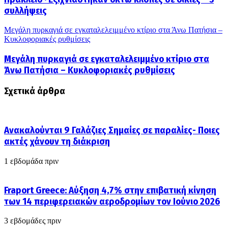
συλλήψεις
Μεγάλη πυρκαγιά σε εγκαταλελειμμένο κτίριο στα Άνω Πατήσια –
Κυκλοφοριακές ρυθμίσεις
Μεγάλη πυρκαγιά σε εγκαταλελειμμένο κτίριο στα
Άνω Πατήσια – Κυκλοφοριακές ρυθμίσεις
Σχετικά άρθρα
Ανακαλούνται 9 Γαλάζιες Σημαίες σε παραλίες- Ποιες
ακτές χάνουν τη διάκριση
1 εβδομάδα πριν
Fraport Greece: Αύξηση 4,7% στην επιβατική κίνηση
των 14 περιφερειακών αεροδρομίων τον Ιούνιο 2026
3 εβδομάδες πριν