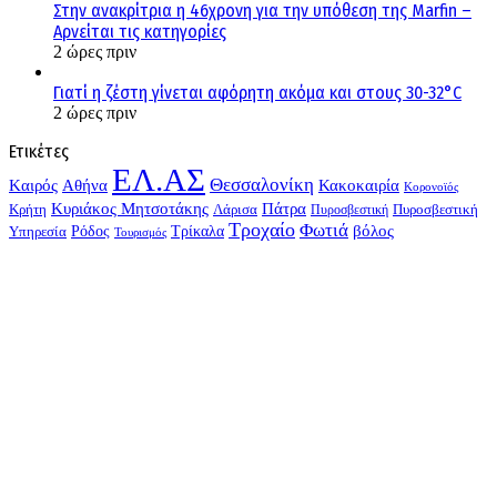
Στην ανακρίτρια η 46χρονη για την υπόθεση της Marfin –
Αρνείται τις κατηγορίες
2 ώρες πριν
Γιατί η ζέστη γίνεται αφόρητη ακόμα και στους 30-32°C
2 ώρες πριν
Ετικέτες
ΕΛ.ΑΣ
Θεσσαλονίκη
Kαιρός
Αθήνα
Κακοκαιρία
Κορονοϊός
Κυριάκος Μητσοτάκης
Πάτρα
Λάρισα
Κρήτη
Πυροσβεστική
Πυροσβεστική
Τροχαίο
Φωτιά
Τρίκαλα
βόλος
Ρόδος
Υπηρεσία
Τουρισμός