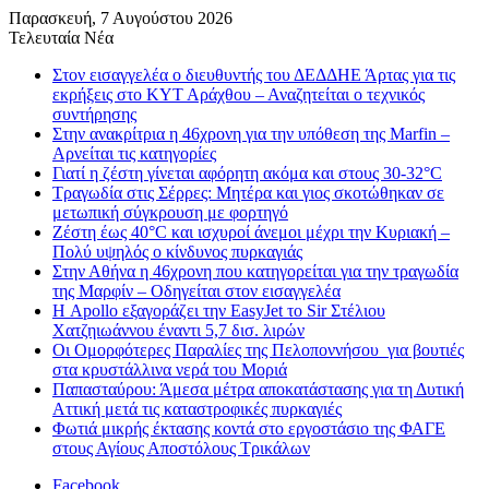
Παρασκευή, 7 Αυγούστου 2026
Τελευταία Νέα
Στον εισαγγελέα ο διευθυντής του ΔΕΔΔΗΕ Άρτας για τις
εκρήξεις στο ΚΥΤ Αράχθου – Αναζητείται ο τεχνικός
συντήρησης
Στην ανακρίτρια η 46χρονη για την υπόθεση της Marfin –
Αρνείται τις κατηγορίες
Γιατί η ζέστη γίνεται αφόρητη ακόμα και στους 30-32°C
Τραγωδία στις Σέρρες: Μητέρα και γιος σκοτώθηκαν σε
μετωπική σύγκρουση με φορτηγό
Ζέστη έως 40°C και ισχυροί άνεμοι μέχρι την Κυριακή –
Πολύ υψηλός ο κίνδυνος πυρκαγιάς
Στην Αθήνα η 46χρονη που κατηγορείται για την τραγωδία
της Μαρφίν – Οδηγείται στον εισαγγελέα
Η Apollo εξαγοράζει την EasyJet το Sir Στέλιου
Χατζηιωάννου έναντι 5,7 δισ. λιρών
Οι Ομορφότερες Παραλίες της Πελοποννήσου για βουτιές
στα κρυστάλλινα νερά του Μοριά
Παπασταύρου: Άμεσα μέτρα αποκατάστασης για τη Δυτική
Αττική μετά τις καταστροφικές πυρκαγιές
Φωτιά μικρής έκτασης κοντά στο εργοστάσιο της ΦΑΓΕ
στους Αγίους Αποστόλους Τρικάλων
Facebook