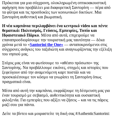
Πρόκειται για μια σύγχρονη, ολοκληρωμένη οπτικοακουστική
αφήγηση που προβάλλει μια διαφορετική Σαντορίνη — πέρα από
τα φίλτρα και τις προσδοκίες των κοινωνικών δικτύων. Μια
Σαντορίνη αυθεντική και βιωματική.
Η νέα καμπάνια περιλαμβάνει ένα κεντρικό video και πέντε
θεματικά: Πολιτισμός, Γεύσεις, Εμπειρίες, Τοπίο και
Ηφαιστειακό Πάρκο
. Μέσα από αυτά, επιχειρούμε να
επαναπροσδιορίσουμε την τουριστική μας ταυτότητα — δέκα
χρόνια μετά το «
Santorini the One»
— ανταποκρινόμενοι στις
σύγχρονες ανάγκες του ταξιδιώτη και αναγνωρίζοντας την εξέλιξη
του νησιού μας.
Στόχος μας είναι να φωτίσουμε το «αθέατο πρόσωπο» της
Σαντορίνης. Να προβάλλουμε εικόνες, στιγμές και ιστορίες που
ξεφεύγουν από την αναμενόμενη καρτ ποστάλ και να
προσκαλέσουμε τον κόσμο να γνωρίσει τη Σαντορίνη όπως
πραγματικά είναι.
Μέσα από αυτή την καμπάνια, εκφράζουμε τη δέσμευση μας για
έναν τουρισμό με σεβασμό, αυθεντικότητα και ουσιαστική
φιλοξενία. Για εμπειρίες που αξίζει να ζήσεις – και να τις πάρεις
μαζί σου για πάντα.
Δείτε τα βίντεο και μοιραστείτε τη δική σας #AuthenticSantorini: