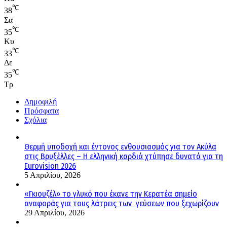
℃
38
Σα
℃
35
Κυ
℃
33
Δε
℃
35
Τρ
Δημοφιλή
Πρόσφατα
Σχόλια
Θερμή υποδοχή και έντονος ενθουσιασμός για τον Ακύλα
στις Βρυξέλλες – Η ελληνική καρδιά χτύπησε δυνατά για τη
Eurovision 2026
5 Απριλίου, 2026
«Γκιουζέλ» το γλυκό που έκανε την Κερατέα σημείο
αναφοράς για τους λάτρεις των γεύσεων που ξεχωρίζουν
29 Απριλίου, 2026