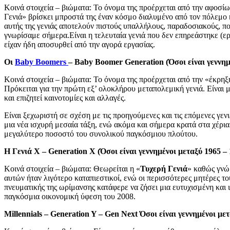
Κοινά στοιχεία – βιώματα: Το όνομα της προέρχεται από την αφοσίω
Γενιά» βρίσκει μπροστά της έναν κόσμο διαλυμένο από τον πόλεμο κ
αυτής της γενιάς αποτελούν πιστούς υπαλλήλους, παραδοσιακούς, π
γνωρίσαμε σήμερα.
Είναι η τελευταία γενιά που δεν επηρεάστηκε (
είχαν ήδη αποσυρθεί από την αγορά εργασίας.
Οι
Baby Boomers
– Baby Boomer Generation (
Όσοι είναι γεννημ
Κοινά στοιχεία – βιώματα: Το όνομα της προέρχεται από την «έκρη
Πρόκειται για την πρώτη εξ’ ολοκλήρου μεταπολεμική γενιά. Είναι 
και επιζητεί καινοτομίες και αλλαγές.
Είναι ξεχωριστή σε σχέση με τις προηγούμενες και τις επόμενες γεν
μια νέα ισχυρή μεσαία τάξη, ενώ ακόμα και σήμερα κρατά στα χέρια
μεγαλύτερο ποσοστό του συνολικού παγκόσμιου πλούτου.
Η Γενιά Χ – Generation X (
Όσοι είναι γεννημένοι μεταξύ 1965 – 
Κοινά στοιχεία – βιώματα: Θεωρείται η «
Τυχερή Γενιά
» καθώς γνώ
αυτών ήταν λιγότερο καταπιεστικοί, ενώ οι περισσότερες μητέρες το
πνευματικής της ωρίμανσης κατάφερε να ζήσει μια ευτυχισμένη και
παγκόσμια οικονομική ύφεση του 2008.
Millennials – Generation Y – Gen Next
Όσοι είναι γεννημένοι μετ