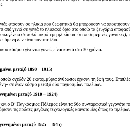
ς.
ενιάς φτάσουν σε ηλικία που θεωρητικά θα μπορούσαν να αποκτήσoυν
ι από γενιά σε γενιά το ηλικιακό όριο στο οποίο τα ζευγάρια αποφασ
 οικογένεια σε πολύ μικρότερη ηλικία απ’ ότι οι σημερινές γυναίκες), 
επόμενη δεν είναι πάντοτε ίδια.
κού κόσμου γίνονται γονείς είναι κοντά στα 30 χρόνια.
ημένοι μεταξύ 1890 – 1915)
 οποίο σχεδόν 20 εκατομμύρια άνθρωποι έχασαν τη ζωή τους. Επιπλέ
μένη» σε έναν κόσμο μεταξύ δύο παγκοσμίων πολέμων.
εννημένοι μεταξύ 1910 – 1924)
 και ο Β’ Παγκόσμιος Πόλεμος είναι τα δύο συνταρακτικά γεγονότα π
νώρισαν τις πρώτες μεγάλες τεχνολογικές καινοτομίες όπως το τηλέφων
 γεννημένοι μεταξύ 1925 – 1945)