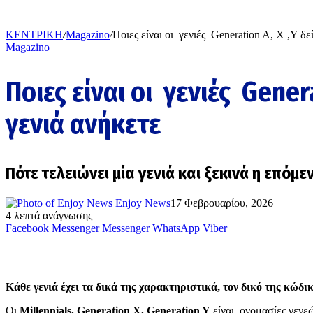
ΚΕΝΤΡΙΚΗ
/
Magazino
/
Ποιες είναι οι γενιές Generation A, Χ ,Υ δε
Magazino
Ποιες είναι οι γενιές Genera
γενιά ανήκετε
Πότε τελειώνει μία γενιά και ξεκινά η επόμε
Enjoy News
17 Φεβρουαρίου, 2026
4 λεπτά ανάγνωσης
Facebook
Messenger
Messenger
WhatsApp
Viber
Κάθε γενιά έχει τα δικά της χαρακτηριστικά, τον δικό της κώδι
Οι
Millennials, Generation X, Generation Y
είναι
ονομασίες γενεώ