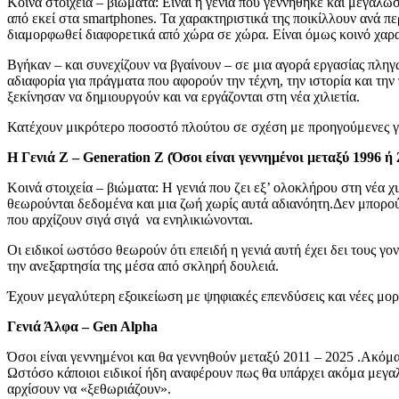
Κοινά στοιχεία – βιώματα: Είναι η γενιά που γεννήθηκε και μεγάλω
από εκεί στα smartphones. Τα χαρακτηριστικά της ποικίλλουν ανά π
διαμορφωθεί διαφορετικά από χώρα σε χώρα. Είναι όμως κοινό χαρακ
Βγήκαν – και συνεχίζουν να βγαίνουν – σε μια αγορά εργασίας πληγ
αδιαφορία για πράγματα που αφορούν την τέχνη, την ιστορία και την
ξεκίνησαν να δημιουργούν και να εργάζονται στη νέα χιλιετία.
Κατέχουν μικρότερο ποσοστό πλούτου σε σχέση με προηγούμενες γεν
Η Γενιά Ζ – Generation Z (
Όσοι είναι γεννημένοι μεταξύ 1996 ή 
Κοινά στοιχεία – βιώματα: Η γενιά που ζει εξ’ ολοκλήρου στη νέα χι
θεωρούνται δεδομένα και μια ζωή χωρίς αυτά αδιανόητη.
Δεν μπορού
που αρχίζουν σιγά σιγά να ενηλικιώνονται.
Οι ειδικοί ωστόσο θεωρούν ότι επειδή η γενιά αυτή έχει δει τους γ
την ανεξαρτησία της μέσα από σκληρή δουλειά.
Έχουν μεγαλύτερη εξοικείωση με ψηφιακές επενδύσεις και νέες μορ
Γενιά Άλφα – Gen Alpha
Όσοι είναι γεννημένοι και θα γεννηθούν μεταξύ 2011 – 2025 .
Ακόμα 
Ωστόσο κάποιοι ειδικοί ήδη αναφέρουν πως θα υπάρχει ακόμα μεγα
αρχίσουν να «ξεθωριάζουν».