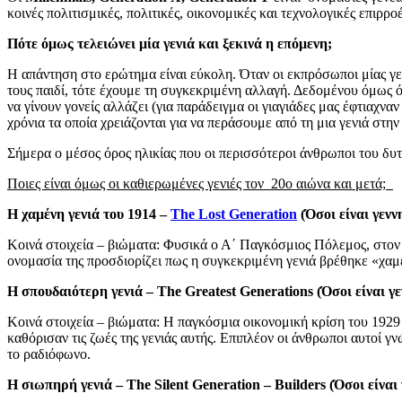
κοινές πολιτισμικές, πολιτικές, οικονομικές και τεχνολογικές επιρροέ
Πότε όμως τελειώνει μία γενιά και ξεκινά η επόμενη;
Η απάντηση στο ερώτημα είναι εύκολη. Όταν οι εκπρόσωποι μίας γ
τους παιδί, τότε έχουμε τη συγκεκριμένη αλλαγή. Δεδομένου όμως ότ
να γίνουν γονείς αλλάζει (για παράδειγμα οι γιαγιάδες μας έφτιαχναν
χρόνια τα οποία χρειάζονται για να περάσουμε από τη μια γενιά στην 
Σήμερα ο μέσος όρος ηλικίας που οι περισσότεροι άνθρωποι του δυτι
Ποιες είναι όμως οι καθιερωμένες γενιές τον
20ο αιώνα και μετά;
Η χαμένη γενιά του 1914 –
The Lost Generation
(
Όσοι είναι γενν
Κοινά στοιχεία – βιώματα: Φυσικά ο Α΄ Παγκόσμιος Πόλεμος, στον
ονομασία της προσδιορίζει πως η συγκεκριμένη γενιά βρέθηκε «χα
Η σπουδαιότερη γενιά – The Greatest Generations (
Όσοι είναι γ
Κοινά στοιχεία – βιώματα: Η παγκόσμια οικονομική κρίση του 1929
καθόρισαν τις ζωές της γενιάς αυτής. Επιπλέον οι άνθρωποι αυτοί γ
το ραδιόφωνο.
Η σιωπηρή γενιά – The Silent Generation – Builders (
Όσοι είναι