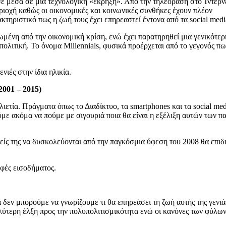
σε μέσα σε μια τεχνολογική «έκρηξη». Από την τηλεόραση στο Ίντερν
εριοχή καθώς οι οικονομικές και κοινωνικές συνθήκες έχουν πλέον
τηριστικό πως η ζωή τους έχει επηρεαστεί έντονα από τα social medi
ωμένη από την οικονομική κρίση, ενώ έχει παρατηρηθεί μια γενικότερ
 πολιτική. Το όνομα Millennials, φυσικά προέρχεται από το γεγονός πω
ιές στην ίδια ηλικία.
2001 – 2015)
λιετία. Πράγματα όπως το Διαδίκτυο, τα smartphones και τα social med
με ακόμα να πούμε με σιγουριά ποια θα είναι η εξέλιξη αυτών των πα
ονείς της να δυσκολεύονται από την παγκόσμια ύφεση του 2008 θα επιδ
φές εισοδήματος.
δεν μπορούμε να γνωρίζουμε τι θα επηρεάσει τη ζωή αυτής της γενιά
λύτερη έλξη προς την πολυπολιτισμικότητα ενώ οι κανόνες των φύλω