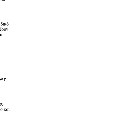
 δικό
ίζουν
τα
ον η
ου
ο και