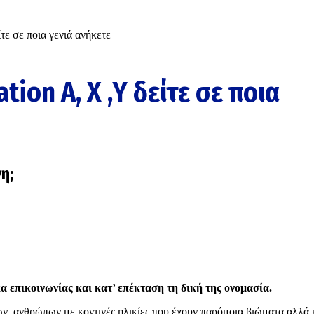
ίτε σε ποια γενιά ανήκετε
tion A, Χ ,Υ δείτε σε ποια
νη;
κα επικοινωνίας και κατ’ επέκταση τη δική της ονομασία.
ν, ανθρώπων με κοντινές ηλικίες που έχουν παρόμοια βιώματα αλλά 