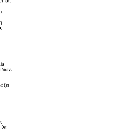
ετ και
a.
η
ς
ia
ιδιών,
ιώξει
ς.
ν θα