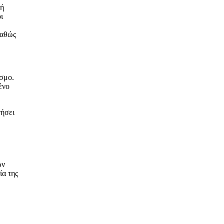
ρή
ι
καθώς
όσμο.
ένο
γήσει
ων
ία της