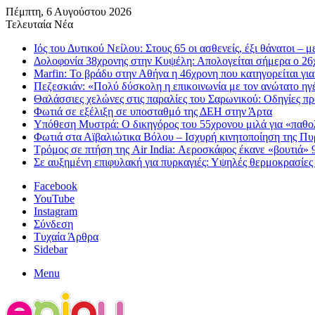
Πέμπτη, 6 Αυγούστου 2026
Τελευταία Νέα
Ιός του Δυτικού Νείλου: Στους 65 οι ασθενείς, έξι θάνατοι – 
Δολοφονία 38χρονης στην Κυψέλη: Απολογείται σήμερα ο 26χ
Marfin: Το βράδυ στην Αθήνα η 46χρονη που κατηγορείται γι
Πεζεσκιάν: «Πολύ δύσκολη η επικοινωνία με τον ανώτατο ηγέτη
Θαλάσσιες χελώνες στις παραλίες του Σαρωνικού: Οδηγίες πρ
Φωτιά σε εξέλιξη σε υποσταθμό της ΔΕΗ στην Άρτα
Υπόθεση Μυστρά: Ο δικηγόρος του 55χρονου μιλά για «παθολ
Φωτιά στα Αϊβαλιώτικα Βόλου – Ισχυρή κινητοποίηση της Π
Τρόμος σε πτήση της Air India: Αεροσκάφος έκανε «βουτιά» 
Σε αυξημένη επιφυλακή για πυρκαγιές: Υψηλές θερμοκρασίες κ
Facebook
YouTube
Instagram
Σύνδεση
Τυχαία Άρθρα
Sidebar
Menu