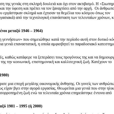
ση της γενιάς στη σκληρή δουλειά και όχι στον ακτιβισμό. Η «Σιωπη
αι την ύφεση και πρέπει να τον ξαναχτίσει από την αρχή.
Οι άνθρωπο
ου εργάστηκαν σκληρά και έχτισαν τα θεμέλια του κόσμου όπως τον
εργασιακά) από την τεχνολογική επανάσταση των τελευταίων χρόνων, 
ένοι μεταξύ 1946 – 1964)
ξη γεννήσεων» που σημειώθηκε κατά την περίοδο αυτή στον δυτικό κ
μια γενιά επαναστατική, η οποία αμφισβητεί το παραδοσιακό κατεστημ
ιές, καθώς κατάφερε να ξεπεράσει τους προγόνους της και να δημιουρ
 της την κοινωνική, επιστημονική και καλλιτεχνική ζωή.
Κατέχουν το
1980)
ρισε μια εποχή μεγάλης οικονομικής άνθησης. Οι γονείς των ανθρώπ
υς είχαν βγει στην αγορά εργασίας.
Θεωρείται μια γενιά που στην ηλικ
 ισορροπημένη ζωή ενώ τα τελευταία χρόνια επηρεάστηκε έντονα από
αξύ 1981 – 1995 (ή 2000)