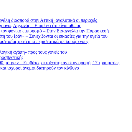
μεγάλη διασπορά στην Αττική -αναλυτικά οι περιοχές
ρονος Αφγανός – Επιμένει ότι είναι αθώος
α τον φονικό εμπρησμό – Στην Εισαγγελία την Παρασκευή
 του Ιράν» – Συνεχίζονται οι εικασίες για την υγεία του
οστασίας μετά από περιστατικά με λουόμενους
ογική αγάπη» προς τους γονείς του
υροσβεστικής
90 μέτρων – Επιβάτες εκτοξεύτηκαν στην οροφή, 17 τραυματίες
αι ισχυροί άνεμοι διατηρούν τον κίνδυνο