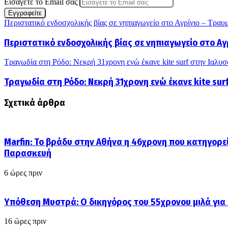
Εισάγετε το Email σας
Περιστατικό ενδοσχολικής βίας σε νηπιαγωγείο στο Αγρίνιο – Τραυ
Περιστατικό ενδοσχολικής βίας σε νηπιαγωγείο στο Α
Τραγωδία στη Ρόδο: Νεκρή 31χρονη ενώ έκανε kite surf στην Ιαλυσ
Τραγωδία στη Ρόδο: Νεκρή 31χρονη ενώ έκανε kite sur
Σχετικά άρθρα
Marfin: Το βράδυ στην Αθήνα η 46χρονη που κατηγορεί
Παρασκευή
6 ώρες πριν
Υπόθεση Μυστρά: Ο δικηγόρος του 55χρονου μιλά για
16 ώρες πριν