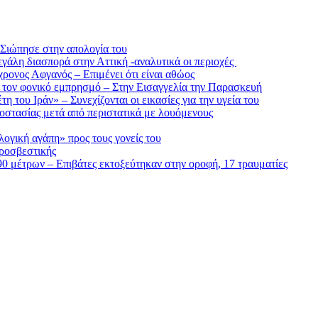
 Σιώπησε στην απολογία του
μεγάλη διασπορά στην Αττική -αναλυτικά οι περιοχές
ρονος Αφγανός – Επιμένει ότι είναι αθώος
α τον φονικό εμπρησμό – Στην Εισαγγελία την Παρασκευή
 του Ιράν» – Συνεχίζονται οι εικασίες για την υγεία του
οστασίας μετά από περιστατικά με λουόμενους
ογική αγάπη» προς τους γονείς του
υροσβεστικής
90 μέτρων – Επιβάτες εκτοξεύτηκαν στην οροφή, 17 τραυματίες