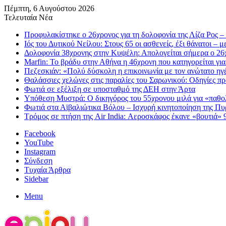
Πέμπτη, 6 Αυγούστου 2026
Τελευταία Νέα
Προφυλακίστηκε ο 26χρονος για τη δολοφονία της Λίζα Ρος –
Ιός του Δυτικού Νείλου: Στους 65 οι ασθενείς, έξι θάνατοι – 
Δολοφονία 38χρονης στην Κυψέλη: Απολογείται σήμερα ο 26χ
Marfin: Το βράδυ στην Αθήνα η 46χρονη που κατηγορείται γι
Πεζεσκιάν: «Πολύ δύσκολη η επικοινωνία με τον ανώτατο ηγέτη
Θαλάσσιες χελώνες στις παραλίες του Σαρωνικού: Οδηγίες πρ
Φωτιά σε εξέλιξη σε υποσταθμό της ΔΕΗ στην Άρτα
Υπόθεση Μυστρά: Ο δικηγόρος του 55χρονου μιλά για «παθολ
Φωτιά στα Αϊβαλιώτικα Βόλου – Ισχυρή κινητοποίηση της Π
Τρόμος σε πτήση της Air India: Αεροσκάφος έκανε «βουτιά» 
Facebook
YouTube
Instagram
Σύνδεση
Τυχαία Άρθρα
Sidebar
Menu