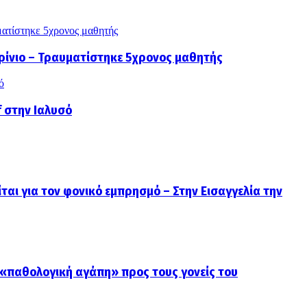
ματίστηκε 5χρονος μαθητής
γρίνιο – Τραυματίστηκε 5χρονος μαθητής
ό
f στην Ιαλυσό
ται για τον φονικό εμπρησμό – Στην Εισαγγελία την
 «παθολογική αγάπη» προς τους γονείς του