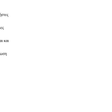
ήστες
δες
αι και
τωση