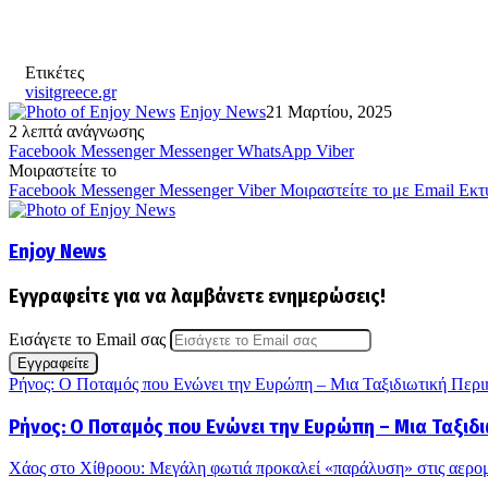
Ετικέτες
visitgreece.gr
Enjoy News
21 Μαρτίου, 2025
2 λεπτά ανάγνωσης
Facebook
Messenger
Messenger
WhatsApp
Viber
Μοιραστείτε το
Facebook
Messenger
Messenger
Viber
Μοιραστείτε το με Email
Εκτ
Enjoy News
Εγγραφείτε για να λαμβάνετε ενημερώσεις!
Εισάγετε το Email σας
Ρήνος: Ο Ποταμός που Ενώνει την Ευρώπη – Μια Ταξιδιωτική Περιή
Ρήνος: Ο Ποταμός που Ενώνει την Ευρώπη – Μια Ταξιδι
Χάος στο Χίθροου: Μεγάλη φωτιά προκαλεί «παράλυση» στις αερο