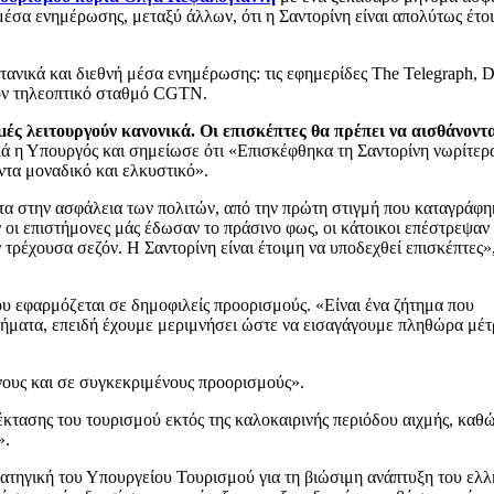
 μέσα ενημέρωσης, μεταξύ άλλων, ότι η Σαντορίνη είναι απολύτως έτο
νικά και διεθνή μέσα ενημέρωσης: τις εφημερίδες The Telegraph, D
τον τηλεοπτικό σταθμό CGTN.
μές λειτουργούν κανονικά. Οι επισκέπτες θα πρέπει να αισθάνοντ
κά η Υπουργός και σημείωσε ότι «Επισκέφθηκα τη Σαντορίνη νωρίτερ
ντα μοναδικό και ελκυστικό».
τα στην ασφάλεια των πολιτών, από την πρώτη στιγμή που καταγράφη
οι επιστήμονες μάς έδωσαν το πράσινο φως, οι κάτοικοι επέστρεψαν
 τρέχουσα σεζόν. Η Σαντορίνη είναι έτοιμη να υποδεχθεί επισκέπτες»
υ εφαρμόζεται σε δημοφιλείς προορισμούς. «Είναι ένα ζήτημα που
λήματα, επειδή έχουμε μεριμνήσει ώστε να εισαγάγουμε πληθώρα μέ
νους και σε συγκεκριμένους προορισμούς».
έκτασης του τουρισμού εκτός της καλοκαιρινής περιόδου αιχμής, καθ
».
τηγική του Υπουργείου Τουρισμού για τη βιώσιμη ανάπτυξη του ελλ