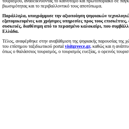
τουρισμού, αναδεικνύοντας το καινοτόμο και πρωτοποριακό σε παγ
βιωσιμότητας και το περιβαλλοντικό τους αποτύπωμα.
Παράλληλα, υπογράμμισε την αξιοποίηση ψηφιακών τεχνολογιών
εξατομικευμένες και χρήσιμες υπηρεσίες προς τους επισκέπτες
συσκευές, διαθέσιμη από το περασμένο καλοκαίρι, που συμβάλλ
Ελλάδα.
Τέλος, αναφέρθηκε στην αναβάθμιση της ψηφιακής παρουσίας της χ
του επίσημου ταξιδιωτικού portal
visitgreece.gr,
καθώς και η ανάπτ
όπως ο θαλάσσιος τουρισμός, ο τουρισμός ευεξίας, ο ορεινός τουρι