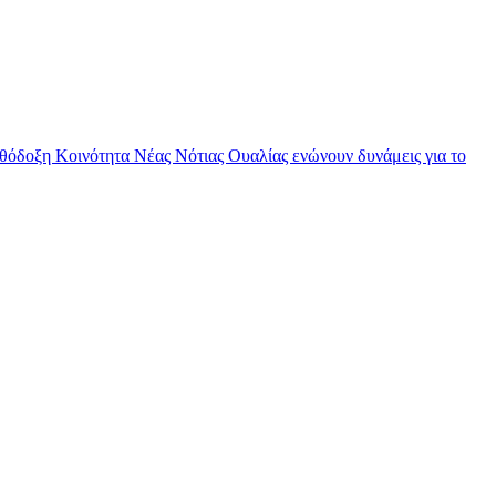
θόδοξη Κοινότητα Νέας Νότιας Ουαλίας ενώνουν δυνάμεις για το