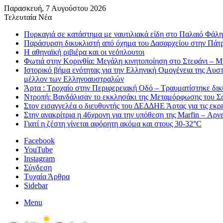
Παρασκευή, 7 Αυγούστου 2026
Τελευταία Νέα
Πυρκαγιά σε κατάστημα με ναυτιλιακά είδη στο Παλαιό Φάλη
Παράσυρση δικυκλιστή από όχημα του Δασαρχείου στην Πάτ
Η αθηναϊκή ριβιέρα και οι νεόπλουτοι
Φωτιά στην Κορινθία: Μεγάλη κινητοποίηση στο Στεφάνι – Μήν
Ιστορικό βήμα ενότητας για την Ελληνική Ομογένεια της Αυ
μέλλον των Ελληνοαυστραλών
Άρτα : Τροχαίο στην Περιφερειακή Οδό – Τραυματίστηκε δικ
Ντροπή: Βανδάλισαν το εκκλησάκι της Μεταμόρφωσης του Σ
Στον εισαγγελέα ο διευθυντής του ΔΕΔΔΗΕ Άρτας για τις εκρ
Στην ανακρίτρια η 46χρονη για την υπόθεση της Marfin – Αρνεί
Γιατί η ζέστη γίνεται αφόρητη ακόμα και στους 30-32°C
Facebook
YouTube
Instagram
Σύνδεση
Τυχαία Άρθρα
Sidebar
Menu