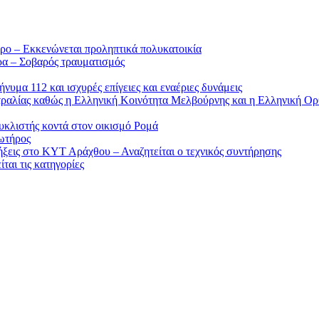
ρο – Εκκενώνεται προληπτικά πολυκατοικία
ρα – Σοβαρός τραυματισμός
υμα 112 και ισχυρές επίγειες και εναέριες δυνάμεις
στραλίας καθώς η Ελληνική Κοινότητα Μελβούρνης και η Ελληνική Ορ
υκλιστής κοντά στον οικισμό Ρομά
ωτήρος
ήξεις στο ΚΥΤ Αράχθου – Αναζητείται ο τεχνικός συντήρησης
ται τις κατηγορίες