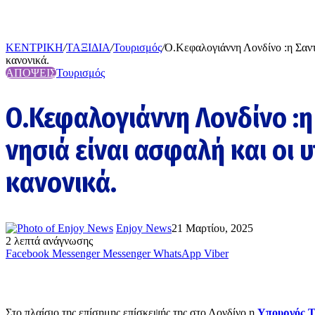
ΚΕΝΤΡΙΚΗ
/
ΤΑΞΙΔΙΑ
/
Τουρισμός
/
Ο.Κεφαλογιάννη Λονδίνο :η Σαντο
κανονικά.
ΑΠΟΨΕΙΣ
Τουρισμός
Ο.Κεφαλογιάννη Λονδίνο :η 
νησιά είναι ασφαλή και οι
κανονικά.
Enjoy News
21 Μαρτίου, 2025
2 λεπτά ανάγνωσης
Facebook
Messenger
Messenger
WhatsApp
Viber
Στο πλαίσιο της επίσημης επίσκεψής της στο Λονδίνο η
Υπουργός Τ