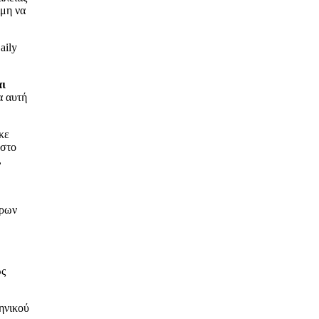
ιμη να
aily
αι
α αυτή
κε
 στο
,
τρων
ώς
ηνικού