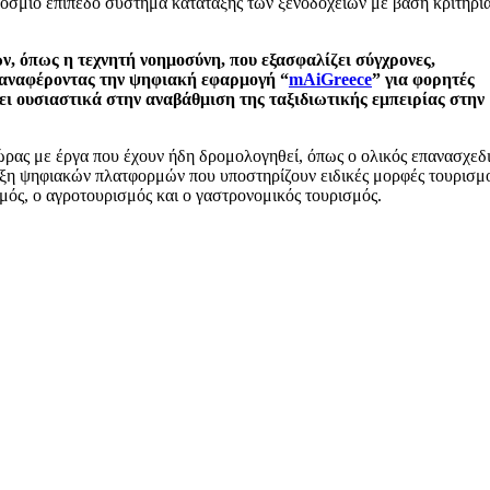
κόσμιο επίπεδο σύστημα κατάταξης των ξενοδοχείων με βάση κριτήρι
, όπως η τεχνητή νοημοσύνη, που εξασφαλίζει σύγχρονες,
, αναφέροντας την ψηφιακή εφαρμογή “
mAiGreece
” για φορητές
ει ουσιαστικά στην αναβάθμιση της ταξιδιωτικής εμπειρίας στην
ώρας με έργα που έχουν ήδη δρομολογηθεί, όπως ο ολικός επανασχεδ
υξη ψηφιακών πλατφορμών που υποστηρίζουν ειδικές μορφές τουρισμ
σμός, ο αγροτουρισμός και ο γαστρονομικός τουρισμός.