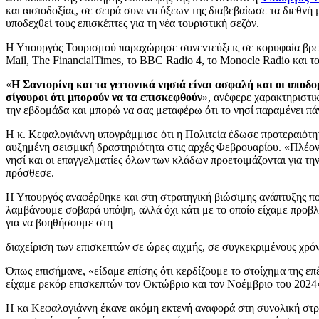
και αισιοδοξίας, σε σειρά συνεντεύξεων της διαβεβαίωσε τα διεθνή
υποδεχθεί τους επισκέπτες για τη νέα τουριστική σεζόν.
Η Υπουργός Τουρισμού παραχώρησε συνεντεύξεις σε κορυφαία βρετα
Mail, The FinancialTimes, το BBC Radio 4, το Monocle Radio και 
«
Η Σαντορίνη και τα γειτονικά νησιά είναι ασφαλή και οι υποδο
σίγουροι ότι μπορούν να τα επισκεφθούν
», ανέφερε χαρακτηριστι
την εβδομάδα και μπορώ να σας μεταφέρω ότι το νησί παραμένει πά
Η κ. Κεφαλογιάννη υπογράμμισε ότι η Πολιτεία έδωσε προτεραιότη
αυξημένη σεισμική δραστηριότητα στις αρχές Φεβρουαρίου. «Πλέον 
νησί και οι επαγγελματίες όλων των κλάδων προετοιμάζονται για την
πρόσθεσε.
Η Υπουργός αναφέρθηκε και στη στρατηγική βιώσιμης ανάπτυξης πο
λαμβάνουμε σοβαρά υπόψη, αλλά όχι κάτι με το οποίο είχαμε προβ
για να βοηθήσουμε στη
διαχείριση των επισκεπτών σε ώρες αιχμής, σε συγκεκριμένους χρό
Όπως επισήμανε, «είδαμε επίσης ότι κερδίζουμε το στοίχημα της επ
είχαμε ρεκόρ επισκεπτών τον Οκτώβριο και τον Νοέμβριο του 2024
Η κα Κεφαλογιάννη έκανε ακόμη εκτενή αναφορά στη συνολική στρα