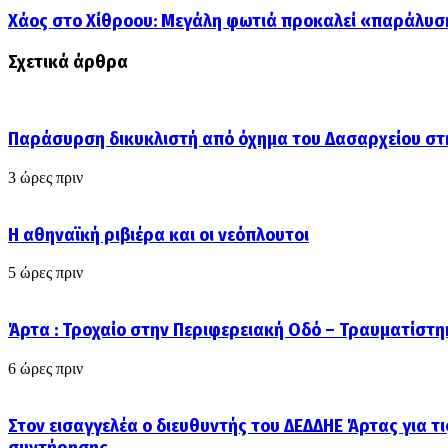
Χάος στο Χίθροου: Μεγάλη φωτιά προκαλεί «παράλυσ
Σχετικά άρθρα
Παράσυρση δικυκλιστή από όχημα του Δασαρχείου στ
3 ώρες πριν
Η αθηναϊκή ριβιέρα και οι νεόπλουτοι
5 ώρες πριν
Άρτα : Τροχαίο στην Περιφερειακή Οδό – Τραυματίστη
6 ώρες πριν
Στον εισαγγελέα ο διευθυντής του ΔΕΔΔΗΕ Άρτας για τι
συντήρησης