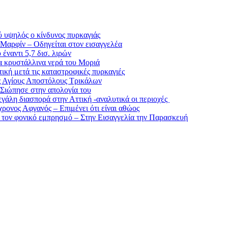
ύ υψηλός ο κίνδυνος πυρκαγιάς
 Μαρφίν – Οδηγείται στον εισαγγελέα
έναντι 5,7 δισ. λιρών
α κρυστάλλινα νερά του Μοριά
κή μετά τις καταστροφικές πυρκαγιές
ς Αγίους Αποστόλους Τρικάλων
 Σιώπησε στην απολογία του
μεγάλη διασπορά στην Αττική -αναλυτικά οι περιοχές
ρονος Αφγανός – Επιμένει ότι είναι αθώος
α τον φονικό εμπρησμό – Στην Εισαγγελία την Παρασκευή