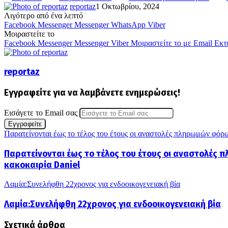
reportaz
1 Οκτωβρίου, 2024
Λιγότερο από ένα λεπτό
Facebook
Messenger
Messenger
WhatsApp
Viber
Μοιραστείτε το
Facebook
Messenger
Messenger
Viber
Μοιραστείτε το με Email
Εκτ
reportaz
Εγγραφείτε για να λαμβάνετε ενημερώσεις!
Εισάγετε το Email σας
Παρατείνονται έως το τέλος του έτους οι αναστολές πληρωμών φόρ
Παρατείνονται έως το τέλος του έτους οι αναστολές
κακοκαιρία Daniel
Λαμία:Συνελήφθη 22χρονος για ενδοοικογενειακή βία
Λαμία:Συνελήφθη 22χρονος για ενδοοικογενειακή βία
Σχετικά άρθρα