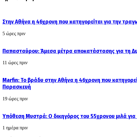
Στην Αθήνα η 46χρονη που κατηγορείται για την τραγ
5 ώρες πριν
Παπασταύρου: Άμεσα μέτρα αποκατάστασης για τη Δυτ
11 ώρες πριν
Marfin: Το βράδυ στην Αθήνα η 46χρονη που κατηγορεί
Παρασκευή
19 ώρες πριν
Υπόθεση Μυστρά: Ο δικηγόρος του 55χρονου μιλά για
1 ημέρα πριν