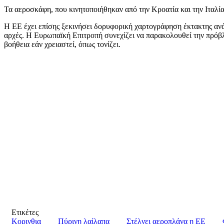
Τα αεροσκάφη, που κινητοποιήθηκαν από την Κροατία και την Ιταλία
Η ΕΕ έχει επίσης ξεκινήσει δορυφορική χαρτογράφηση έκτακτης ανά
αρχές. Η Ευρωπαϊκή Επιτροπή συνεχίζει να παρακολουθεί την πρόβλ
βοήθεια εάν χρειαστεί, όπως τονίζει.
Ετικέτες
Κορινθια
Πύρινη λαίλαπα
Στέλνει αεροπλάνα η ΕΕ