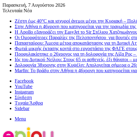
Παρασκευή, 7 Αυγούστου 2026
Τελευταία Νέα
Ζέστη έως 40°C και ισχυροί άνεμοι μέχρι την Κυριακή – Πολ
Στην Αθήνα η 46χρονη που κατηγορείται για την τραγωδία της
Η Apollo εξαγοράζει την EasyJet το Sir Στέλιου Χατζηιωάννου 
Οι Ομορφότερες Παραλίες της Πελοποννήσου για βουτιές στ
Παπασταύρου: Άμεσα μέτρα αποκατάστασης για τη Δυτική Αττι
Φωτιά μικρής έκτασης κοντά στο εργοστάσιο της ΦΑΓΕ στου
Προφυλακίστηκε ο 26χρονος για τη δολοφονία της Λίζα Ρος –
Ιός του Δυτικού Νείλου: Στους 65 οι ασθενείς, έξι θάνατοι – 
Δολοφονία 38χρονης στην Κυψέλη: Απολογείται σήμερα ο 26χ
Marfin: Το βράδυ στην Αθήνα η 46χρονη που κατηγορείται γι
Facebook
YouTube
Instagram
Σύνδεση
Τυχαία Άρθρα
Sidebar
Menu