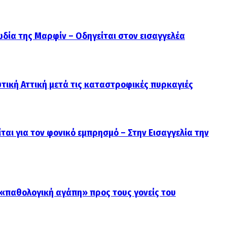
ωδία της Μαρφίν – Οδηγείται στον εισαγγελέα
ική Αττική μετά τις καταστροφικές πυρκαγιές
ται για τον φονικό εμπρησμό – Στην Εισαγγελία την
 «παθολογική αγάπη» προς τους γονείς του