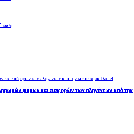
ύπωση
ων και εισφορών των πληγέντων από την κακοκαιρία Daniel
 πληρωμών φόρων και εισφορών των πληγέντων από την