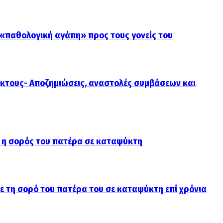
 «παθολογική αγάπη» προς τους γονείς του
κτους- Αποζημιώσεις, αναστολές συμβάσεων και
 η σορός του πατέρα σε καταψύκτη
ε τη σορό του πατέρα του σε καταψύκτη επί χρόνια