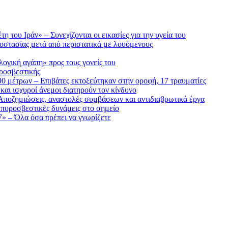
 του Ιράν» – Συνεχίζονται οι εικασίες για την υγεία του
οστασίας μετά από περιστατικά με λουόμενους
ογική αγάπη» προς τους γονείς του
υροσβεστικής
90 μέτρων – Επιβάτες εκτοξεύτηκαν στην οροφή, 17 τραυματίες
αι ισχυροί άνεμοι διατηρούν τον κίνδυνο
Αποζημιώσεις, αναστολές συμβάσεων και αντιδιαβρωτικά έργα
 πυροσβεστικές δυνάμεις στο σημείο
7» – Όλα όσα πρέπει να γνωρίζετε