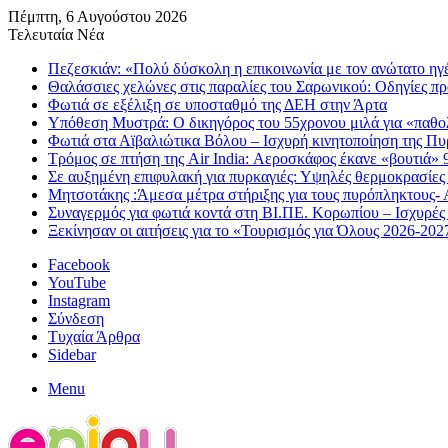
Πέμπτη, 6 Αυγούστου 2026
Τελευταία Νέα
Πεζεσκιάν: «Πολύ δύσκολη η επικοινωνία με τον ανώτατο ηγέτη
Θαλάσσιες χελώνες στις παραλίες του Σαρωνικού: Οδηγίες πρ
Φωτιά σε εξέλιξη σε υποσταθμό της ΔΕΗ στην Άρτα
Υπόθεση Μυστρά: Ο δικηγόρος του 55χρονου μιλά για «παθολ
Φωτιά στα Αϊβαλιώτικα Βόλου – Ισχυρή κινητοποίηση της Π
Τρόμος σε πτήση της Air India: Αεροσκάφος έκανε «βουτιά» 
Σε αυξημένη επιφυλακή για πυρκαγιές: Υψηλές θερμοκρασίες κ
Μητσοτάκης :Άμεσα μέτρα στήριξης για τους πυρόπληκτους- 
Συναγερμός για φωτιά κοντά στη ΒΙ.ΠΕ. Κορωπίου – Ισχυρές
Ξεκίνησαν οι αιτήσεις για το «Τουρισμός για Όλους 2026-202
Facebook
YouTube
Instagram
Σύνδεση
Τυχαία Άρθρα
Sidebar
Menu