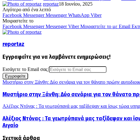
reportaz
18 Ιουνίου, 2025
Λιγότερο από ένα λεπτό
Facebook
Messenger
Messenger
WhatsApp
Viber
Μοιραστείτε το
Facebook
Messenger
Messenger
Viber
Μοιραστείτε το με Email
Εκτ
reportaz
Εγγραφείτε για να λαμβάνετε ενημερώσεις!
Εισάγετε το Email σας
Μυστήριο στην Ξάνθη: Δύο σενάρια για τον θάνατο πρώην αυτοδιοι
Μυστήριο στην Ξάνθη: Δύο σενάρια για τον θάνατο πρ
Αλέξιος Ντόνας : Τα γεωτρύπανά μας ταξίδεψαν και ίσως τώρα υπηρε
Αλέξιος Ντόνας : Τα γεωτρύπανά μας ταξίδεψαν και ίσ
Αιγαίο
Σχετικά άρθρα