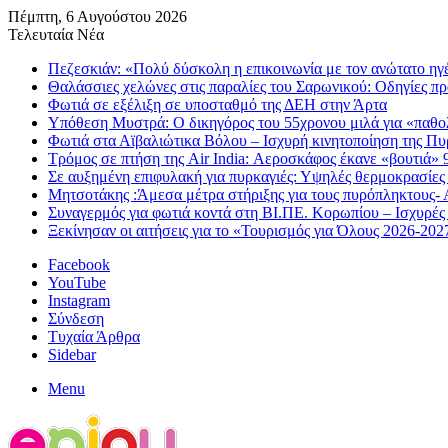
Πέμπτη, 6 Αυγούστου 2026
Τελευταία Νέα
Πεζεσκιάν: «Πολύ δύσκολη η επικοινωνία με τον ανώτατο ηγέτη
Θαλάσσιες χελώνες στις παραλίες του Σαρωνικού: Οδηγίες πρ
Φωτιά σε εξέλιξη σε υποσταθμό της ΔΕΗ στην Άρτα
Υπόθεση Μυστρά: Ο δικηγόρος του 55χρονου μιλά για «παθολ
Φωτιά στα Αϊβαλιώτικα Βόλου – Ισχυρή κινητοποίηση της Π
Τρόμος σε πτήση της Air India: Αεροσκάφος έκανε «βουτιά» 
Σε αυξημένη επιφυλακή για πυρκαγιές: Υψηλές θερμοκρασίες κ
Μητσοτάκης :Άμεσα μέτρα στήριξης για τους πυρόπληκτους- 
Συναγερμός για φωτιά κοντά στη ΒΙ.ΠΕ. Κορωπίου – Ισχυρές
Ξεκίνησαν οι αιτήσεις για το «Τουρισμός για Όλους 2026-202
Facebook
YouTube
Instagram
Σύνδεση
Τυχαία Άρθρα
Sidebar
Menu