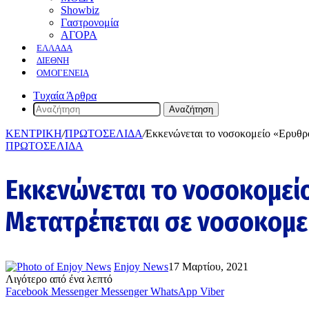
Showbiz
Γαστρονομία
ΑΓΟΡΑ
ΕΛΛΆΔΑ
ΔΙΕΘΝΉ
ΟΜΟΓΈΝΕΙΑ
Τυχαία Άρθρα
Αναζήτηση
ΚΕΝΤΡΙΚΗ
/
ΠΡΩΤΟΣΕΛΙΔΑ
/
Εκκενώνεται το νοσοκομείο «Ερυθρ
ΠΡΩΤΟΣΕΛΙΔΑ
Εκκενώνεται το νοσοκομεί
Μετατρέπεται σε νοσοκομε
Enjoy News
17 Μαρτίου, 2021
Λιγότερο από ένα λεπτό
Facebook
Messenger
Messenger
WhatsApp
Viber