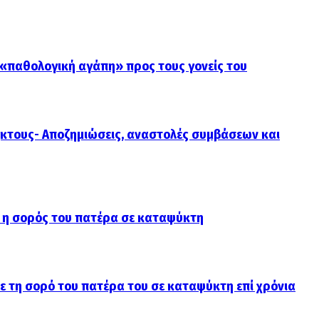
 «παθολογική αγάπη» προς τους γονείς του
κτους- Αποζημιώσεις, αναστολές συμβάσεων και
 η σορός του πατέρα σε καταψύκτη
ε τη σορό του πατέρα του σε καταψύκτη επί χρόνια