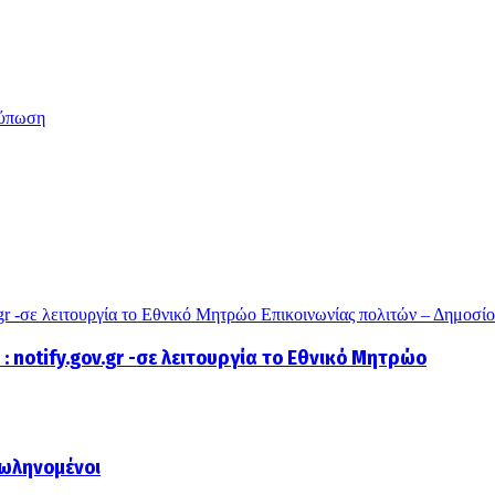
ύπωση
.gr -σε λειτουργία το Εθνικό Μητρώο Επικοινωνίας πολιτών – Δημοσί
 notify.gov.gr -σε λειτουργία το Εθνικό Μητρώο
σωληνομένοι