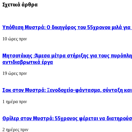
Σχετικά άρθρα
Υπόθεση Μυστρά: Ο δικηγόρος του 55χρονου μιλά για
10 ώρες πριν
Μητσοτάκης :Άμεσα μέτρα στήριξης για τους πυρόπλη
αντιδιαβρωτικά έργα
19 ώρες πριν
Σοκ στον Μυστρά: Ξενοδοχείο-φάντασμα, σύνταξη και
1 ημέρα πριν
Θρίλερ στον Μυστρά: 55χρονος φέρεται να διατηρούσ
2 ημέρες πριν