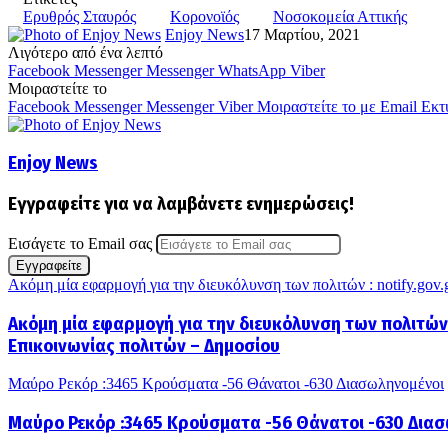
Ερυθρός Σταυρός
Κορονοϊός
Νοσοκομεία Αττικής
Enjoy News
17 Μαρτίου, 2021
Λιγότερο από ένα λεπτό
Facebook
Messenger
Messenger
WhatsApp
Viber
Μοιραστείτε το
Facebook
Messenger
Messenger
Viber
Μοιραστείτε το με Email
Εκτ
Enjoy News
Εγγραφείτε για να λαμβάνετε ενημερώσεις!
Εισάγετε το Email σας
Ακόμη μία εφαρμογή για την διευκόλυνση των πολιτών : notify.gov
Ακόμη μία εφαρμογή για την διευκόλυνση των πολιτών :
Επικοινωνίας πολιτών – Δημοσίου
Μαύρο Ρεκόρ :3465 Κρούσματα -56 Θάνατοι -630 Διασωληνομένοι
Μαύρο Ρεκόρ :3465 Κρούσματα -56 Θάνατοι -630 Δια