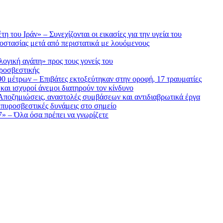
 του Ιράν» – Συνεχίζονται οι εικασίες για την υγεία του
οστασίας μετά από περιστατικά με λουόμενους
ογική αγάπη» προς τους γονείς του
υροσβεστικής
90 μέτρων – Επιβάτες εκτοξεύτηκαν στην οροφή, 17 τραυματίες
αι ισχυροί άνεμοι διατηρούν τον κίνδυνο
Αποζημιώσεις, αναστολές συμβάσεων και αντιδιαβρωτικά έργα
 πυροσβεστικές δυνάμεις στο σημείο
7» – Όλα όσα πρέπει να γνωρίζετε