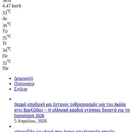
58%
4.47 km/h
℃
33
Δε
℃
36
Τρ
℃
35
Τε
℃
34
Πε
℃
32
Πα
Δημοφιλή
Πρόσφατα
Σχόλια
Θερμή υποδοχή και έντονος ενθουσιασμός για τον Ακύλα
στις Βρυξέλλες – Η ελληνική καρδιά χτύπησε δυνατά για τη
Eurovision 2026
5 Απριλίου, 2026
«Γκιουζέλ» το γλυκό που έκανε την Κερατέα σημείο