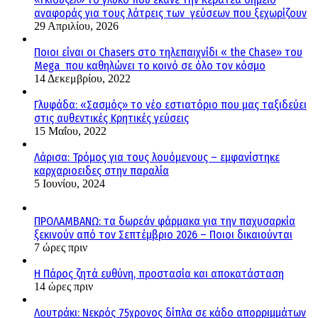
αναφοράς για τους λάτρεις των γεύσεων που ξεχωρίζουν
29 Απριλίου, 2026
Ποιοι είναι οι Chasers στο τηλεπαιχνίδι « the Chase» του
Mega που καθηλώνει το κοινό σε όλο τον κόσμο
14 Δεκεμβρίου, 2022
Γλυφάδα: «Σασμός» το νέο εστιατόριο που μας ταξιδεύει
στις αυθεντικές Κρητικές γεύσεις
15 Μαΐου, 2022
Λάρισα: Τρόμος για τους λουόμενους – εμφανίστηκε
καρχαριοειδες στην παραλία
5 Ιουνίου, 2024
ΠΡΟΛΑΜΒΑΝΩ: τα δωρεάν φάρμακα για την παχυσαρκία
ξεκινούν από τον Σεπτέμβριο 2026 – Ποιοι δικαιούνται
7 ώρες πριν
Η Πάρος ζητά ευθύνη, προστασία και αποκατάσταση
14 ώρες πριν
Λουτράκι: Νεκρός 75χρονος δίπλα σε κάδο απορριμμάτων