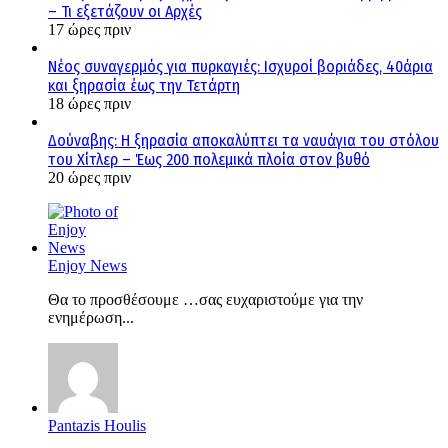
– Τι εξετάζουν οι Αρχές
17 ώρες πριν
Νέος συναγερμός για πυρκαγιές: Ισχυροί βοριάδες, 40άρια
και ξηρασία έως την Τετάρτη
18 ώρες πριν
Δούναβης: Η ξηρασία αποκαλύπτει τα ναυάγια του στόλου
του Χίτλερ – Έως 200 πολεμικά πλοία στον βυθό
20 ώρες πριν
Enjoy News
Θα το προσθέσουμε …σας ευχαριστούμε για την
ενημέρωση...
Pantazis Houlis