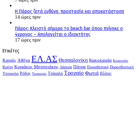
Η Πάρος ζητά ευθύνη, προστασία και αποκατάσταση
14 ώρες πριν
Πάρος: Κλειστό σήμερα το beach bar όπου πνίγηκε ο
4χρονος – Απολογείται ο ιδιοκτήτης
17 ώρες πριν
Ετικέτες
ΕΛ.ΑΣ
Θεσσαλονίκη
Kαιρός
Αθήνα
Κακοκαιρία
Κορονοϊός
Κυριάκος Μητσοτάκης
Πάτρα
Λάρισα
Πυροσβεστική
Κρήτη
Πυροσβεστική
Τροχαίο
Φωτιά
Τρίκαλα
βόλος
Υπηρεσία
Ρόδος
Τουρισμός