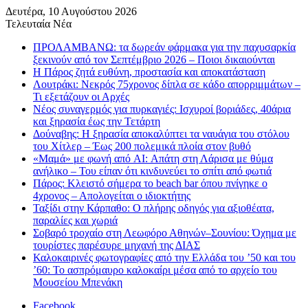
Δευτέρα, 10 Αυγούστου 2026
Τελευταία Νέα
ΠΡΟΛΑΜΒΑΝΩ: τα δωρεάν φάρμακα για την παχυσαρκία
ξεκινούν από τον Σεπτέμβριο 2026 – Ποιοι δικαιούνται
Η Πάρος ζητά ευθύνη, προστασία και αποκατάσταση
Λουτράκι: Νεκρός 75χρονος δίπλα σε κάδο απορριμμάτων –
Τι εξετάζουν οι Αρχές
Νέος συναγερμός για πυρκαγιές: Ισχυροί βοριάδες, 40άρια
και ξηρασία έως την Τετάρτη
Δούναβης: Η ξηρασία αποκαλύπτει τα ναυάγια του στόλου
του Χίτλερ – Έως 200 πολεμικά πλοία στον βυθό
«Μαμά» με φωνή από AI: Απάτη στη Λάρισα με θύμα
ανήλικο – Του είπαν ότι κινδυνεύει το σπίτι από φωτιά
Πάρος: Κλειστό σήμερα το beach bar όπου πνίγηκε ο
4χρονος – Απολογείται ο ιδιοκτήτης
Ταξίδι στην Κάρπαθο: Ο πλήρης οδηγός για αξιοθέατα,
παραλίες και χωριά
Σοβαρό τροχαίο στη Λεωφόρο Αθηνών–Σουνίου: Όχημα με
τουρίστες παρέσυρε μηχανή της ΔΙΑΣ
Καλοκαιρινές φωτογραφίες από την Ελλάδα του ’50 και του
’60: Το ασπρόμαυρο καλοκαίρι μέσα από το αρχείο του
Μουσείου Μπενάκη
Facebook