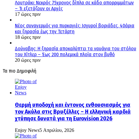
Λουτράκι: Νεκρός 75χρονος δίπλα σε κάδο απορριμμάτων
– Τι εξετάζουν οι Αρχές
17 ώρες πριν
Νέος συναγερμός για πυρκαγιές: Ισχυροί βοριάδες, 40άρια
και ξηρασία έως την Τετάρτη
18 ώρες πριν
Δούναβης: Η ξηρασία αποκαλύπτει τα ναυάγια του στόλου
του Χίτλερ – Έως 200 πολεμικά πλοία στον βυθό
20 ώρες πριν
Τα πιο Δημοφιλή
Θερμή υποδοχή και έντονος ενθουσιασμός για
τον Ακύλα στις Βρυξέλλες – Η ελληνική καρδιά
χτύπησε δυνατά για τη Eurovision 2026
Enjoy News
5 Απριλίου, 2026