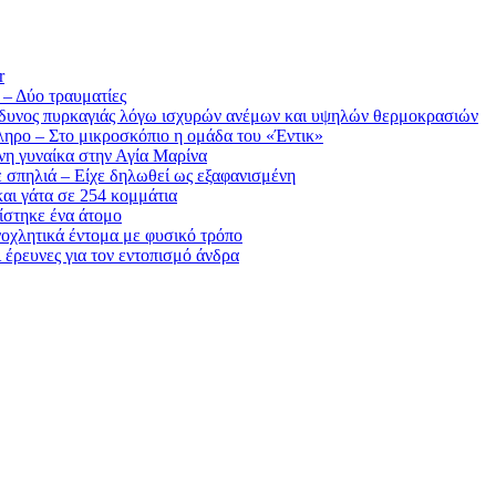
r
 – Δύο τραυματίες
ίνδυνος πυρκαγιάς λόγω ισχυρών ανέμων και υψηλών θερμοκρασιών
ηρο – Στο μικροσκόπιο η ομάδα του «Έντικ»
η γυναίκα στην Αγία Μαρίνα
 σπηλιά – Είχε δηλωθεί ως εξαφανισμένη
αι γάτα σε 254 κομμάτια
ίστηκε ένα άτομο
νοχλητικά έντομα με φυσικό τρόπο
ι έρευνες για τον εντοπισμό άνδρα