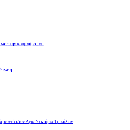
τωσε την κουμπάρα του
ύπωση
ός κοντά στον Άγιο Νεκτάριο Τρικάλων