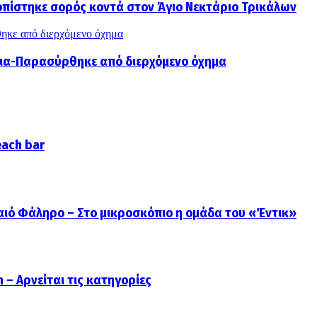
οπίστηκε σορός κοντά στον Άγιο Νεκτάριο Τρικάλων
ηκε από διερχόμενο όχημα
νια-Παρασύρθηκε από διερχόμενο όχημα
each bar
ιό Φάληρο – Στο μικροσκόπιο η ομάδα του «Έντικ»
 – Αρνείται τις κατηγορίες