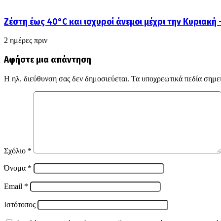
Ζέστη έως 40°C και ισχυροί άνεμοι μέχρι την Κυριακή
2 ημέρες πριν
Αφήστε μια απάντηση
Η ηλ. διεύθυνση σας δεν δημοσιεύεται.
Τα υποχρεωτικά πεδία σημε
Σχόλιο
*
Όνομα
*
Email
*
Ιστότοπος