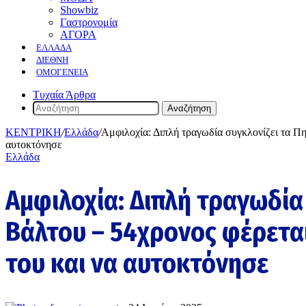
Showbiz
Γαστρονομία
ΑΓΟΡΑ
ΕΛΛΆΔΑ
ΔΙΕΘΝΉ
ΟΜΟΓΈΝΕΙΑ
Τυχαία Άρθρα
Αναζήτηση
ΚΕΝΤΡΙΚΗ
/
Ελλάδα
/
Αμφιλοχία: Διπλή τραγωδία συγκλονίζει τα Π
αυτοκτόνησε
Ελλάδα
Αμφιλοχία: Διπλή τραγωδία
Βάλτου – 54χρονος φέρετα
του και να αυτοκτόνησε