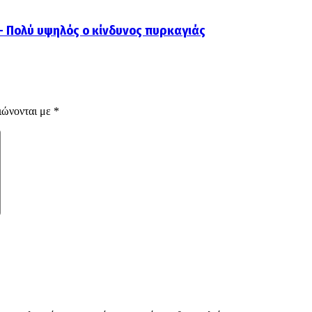
 – Πολύ υψηλός ο κίνδυνος πυρκαγιάς
ιώνονται με
*