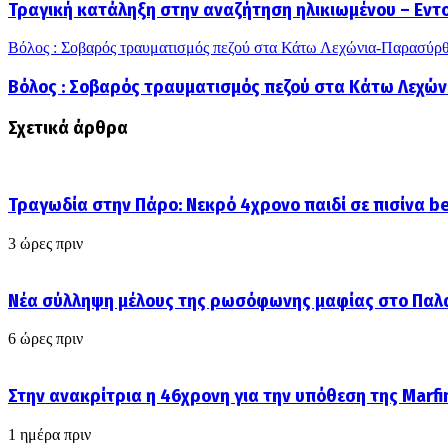
Τραγική κατάληξη στην αναζήτηση ηλικιωμένου – Εντ
Βόλος : Σοβαρός τραυματισμός πεζού στα Κάτω Λεχώνια-Παρασύρθ
Βόλος : Σοβαρός τραυματισμός πεζού στα Κάτω Λεχώ
Σχετικά άρθρα
Τραγωδία στην Πάρο: Νεκρό 4χρονο παιδί σε πισίνα b
3 ώρες πριν
Νέα σύλληψη μέλους της ρωσόφωνης μαφίας στο Παλα
6 ώρες πριν
Στην ανακρίτρια η 46χρονη για την υπόθεση της Marfin
1 ημέρα πριν