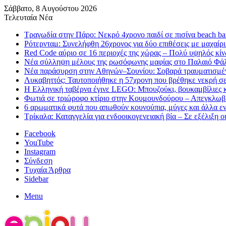
Σάββατο, 8 Αυγούστου 2026
Τελευταία Νέα
Τραγωδία στην Πάρο: Νεκρό 4χρονο παιδί σε πισίνα beach ba
Ρότερνταμ: Συνελήφθη 26χρονος για δύο επιθέσεις με μαχαίρι
Red Code αύριο σε 16 περιοχές της χώρας – Πολύ υψηλός κ
Νέα σύλληψη μέλους της ρωσόφωνης μαφίας στο Παλαιό Φάλ
Νέα παράσυρση στην Αθηνών–Σουνίου: Σοβαρά τραυματισμέν
Λυκαβηττός: Ταυτοποιήθηκε η 57χρονη που βρέθηκε νεκρή σε
H Ελληνική ταβέρνα έγινε LEGO: Μπουζούκι, βουκαμβίλιες κ
Φωτιά σε τριώροφο κτίριο στην Κουμουνδούρου – Απεγκλωβ
6 αρωματικά φυτά που απωθούν κουνούπια, μύγες και άλλα ε
Τρίκαλα: Καταγγελία για ενδοοικογενειακή βία – Σε εξέλιξη ο
Facebook
YouTube
Instagram
Σύνδεση
Τυχαία Άρθρα
Sidebar
Menu