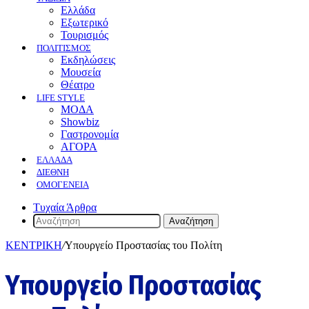
Ελλάδα
Εξωτερικό
Τουρισμός
ΠΟΛΙΤΙΣΜΟΣ
Eκδηλώσεις
Mουσεία
Θέατρο
LIFE STYLE
ΜΟΔΑ
Showbiz
Γαστρονομία
ΑΓΟΡΑ
ΕΛΛΆΔΑ
ΔΙΕΘΝΉ
ΟΜΟΓΈΝΕΙΑ
Τυχαία Άρθρα
Αναζήτηση
ΚΕΝΤΡΙΚΗ
/
Υπουργείο Προστασίας του Πολίτη
Υπουργείο Προστασίας