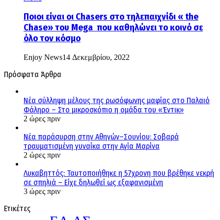
Ποιοι είναι οι Chasers στο τηλεπαιχνίδι « the
Chase» του Mega που καθηλώνει το κοινό σε
όλο τον κόσμο
Enjoy News
14 Δεκεμβρίου, 2022
Πρόσφατα Άρθρα
Νέα σύλληψη μέλους της ρωσόφωνης μαφίας στο Παλαιό
Φάληρο – Στο μικροσκόπιο η ομάδα του «Έντικ»
2 ώρες πριν
Νέα παράσυρση στην Αθηνών–Σουνίου: Σοβαρά
τραυματισμένη γυναίκα στην Αγία Μαρίνα
2 ώρες πριν
Λυκαβηττός: Ταυτοποιήθηκε η 57χρονη που βρέθηκε νεκρή
σε σπηλιά – Είχε δηλωθεί ως εξαφανισμένη
3 ώρες πριν
Ετικέτες