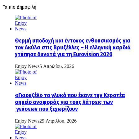
Τα πιο Δημοφιλή
Θερμή υποδοχή και έντονος ενθουσιασμός για
τον Ακύλα στις Βρυξέλλες – Η ελληνική καρδιά
χτύπησε δυνατά για τη Eurovision 2026
Enjoy News
5 Απριλίου, 2026
«Γκιουζέλ» το γλυκό που έκανε την Κερατέα
σημείο αναφοράς για τους λάτρεις των
γεύσεων που ξεχωρίζουν
Enjoy News
29 Απριλίου, 2026