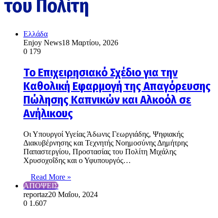
του Πολίτη
Ελλάδα
Enjoy News
18 Μαρτίου, 2026
0
179
Το Επιχειρησιακό Σχέδιο για την
Καθολική Εφαρμογή της Απαγόρευσης
Πώλησης Καπνικών και Αλκοόλ σε
Ανήλικους
Οι Υπουργοί Υγείας Άδωνις Γεωργιάδης, Ψηφιακής
Διακυβέρνησης και Τεχνητής Νοημοσύνης Δημήτρης
Παπαστεργίου, Προστασίας του Πολίτη Μιχάλης
Χρυσοχοΐδης και ο Υφυπουργός…
Read More »
ΑΠΟΨΕΙΣ
reportaz
20 Μαΐου, 2024
0
1.607