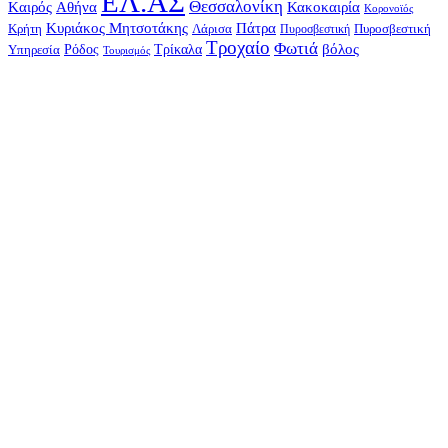
ΕΛ.ΑΣ
Θεσσαλονίκη
Kαιρός
Αθήνα
Κακοκαιρία
Κορονοϊός
Κυριάκος Μητσοτάκης
Πάτρα
Λάρισα
Πυροσβεστική
Κρήτη
Πυροσβεστική
Τροχαίο
Φωτιά
Τρίκαλα
βόλος
Υπηρεσία
Ρόδος
Τουρισμός