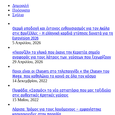
Δημοφιλή
Πρόσφατα
Σχόλια
Θερμή υποδοχή και έντονος ενθουσιασμός για τον Ακύλα
στις Βρυξέλλες – Η ελληνική καρδιά χτύπησε δυνατά για τη
Eurovision 2026
5 Απριλίου, 2026
«Γκιουζέλ» το γλυκό που έκανε την Κερατέα σημείο
αναφοράς για τους λάτρεις των γεύσεων που ξεχωρίζουν
29 Απριλίου, 2026
Ποιοι είναι οι Chasers στο τηλεπαιχνίδι « the Chase» του
Mega που καθηλώνει το κοινό σε όλο τον κόσμο
14 Δεκεμβρίου, 2022
Γλυφάδα: «Σασμός» το νέο εστιατόριο που μας ταξιδεύει
στις αυθεντικές Κρητικές γεύσεις
15 Μαΐου, 2022
Λάρισα: Τρόμος για τους λουόμενους – εμφανίστηκε
καρχαριοειδες στην παραλία