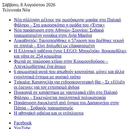
Σάββατο, 8 Αυγούστου 2026
Τελευταία Νέα
Νέα σύλληψη μέλους της ρωσόφωνης μαφίας στο Παλαιό
Φάληρο – Στο μικροσκόπιο η ομάδα του «Έντικ»
Νέα παράσυρση στην Αθηνών–Σουνίου: Σοβαρά
τραυματισμένη γυναίκα στην Αγία Μαρίνα
Λυκαβηττός: Ταυτοποιήθηκε η 57χρονη που βρέθηκε νεκρή
σε σπηλιά – Είχε δηλωθεί ως εξαφανισμένη
H Ελληνική ταβέρνα έγινε LEGO: Μπουζούκι, βουκαμβίλιες
και γάτα σε 254 κομμάτια
Φωτιά σε τριώροφο κτίριο στην Κουμουνδούρου –
Απεγκλωβίστηκε ένα άτομο
6 αρωματικά φυτά που απωθούν κουνούπια, μύγες και άλλα
ενοχλητικά έντομα με φυσικό τρόπο
Τρίκαλα: Καταγγελία για ενδοοικογενειακή βία – Σε εξέλιξη
οι έρευνες για τον εντοπισμό άνδρα
Πυρκαγιά σε κατάστημα με ναυτιλιακά είδη στο Παλαιό
Φάληρο – Εκκενώνεται προληπτικά πολυκατοικία
Παράσυρση δικυκλιστή από όχημα του Δασαρχείου στην
Πάτρα – Σοβαρός τραυματισμός
Η αθηναϊκή ριβιέρα και οι νεόπλουτοι
Facebook
YouTube