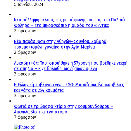
5 Ιουνίου, 2024
Νέα σύλληψη μέλους της ρωσόφωνης μαφίας στο Παλαιό
Φάληρο – Στο μικροσκόπιο η ομάδα του «Έντικ»
2 ώρες πριν
Νέα παράσυρση στην Αθηνών–Σουνίου: Σοβαρά
τραυματισμένη γυναίκα στην Αγία Μαρίνα
2 ώρες πριν
Λυκαβηττός: Ταυτοποιήθηκε η 57χρονη που βρέθηκε νεκρή
σε σπηλιά – Είχε δηλωθεί ως εξαφανισμένη
3 ώρες πριν
H Ελληνική ταβέρνα έγινε LEGO: Μπουζούκι, βουκαμβίλιες
και γάτα σε 254 κομμάτια
3 ώρες πριν
Φωτιά σε τριώροφο κτίριο στην Κουμουνδούρου –
Απεγκλωβίστηκε ένα άτομο
7 ώρες πριν