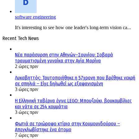
software engineering
It's interesting to see how one leader's long-term vision ca...
Recent Tech News
Νέα παράσυρση στην Αθηνών–Σουνίου: Σοβαρά
τραυματισμένη γυναίκα στην Αγία Μαρίνα
2 ώρες πριν
Λυκαβηττός: Ταυτοποιήθηκε η 57χρονη που βρέθηκε νεκρή
σε σπηλιά – Είχε δηλωθεί ως εξαφανισμένη
3 ώρες πριν
H Ελληνική ταβέρνα έγινε LEGO: Μπουζούκι, βουκαμβίλιες
και γάτα σε 254 κομμάτια
3 ώρες πριν
Φωτιά σε τριώροφο κτίριο στην Κουμουνδούρου –
Απεγκλωβίστηκε ένα άτομο
7 ώρες πριν