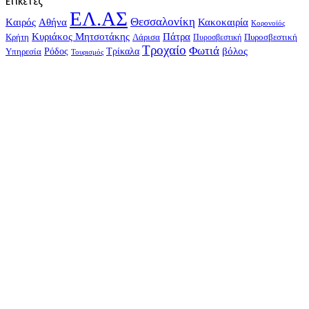
Ετικέτες
ΕΛ.ΑΣ
Θεσσαλονίκη
Kαιρός
Αθήνα
Κακοκαιρία
Κορονοϊός
Κυριάκος Μητσοτάκης
Πάτρα
Λάρισα
Πυροσβεστική
Κρήτη
Πυροσβεστική
Τροχαίο
Φωτιά
Τρίκαλα
βόλος
Υπηρεσία
Ρόδος
Τουρισμός