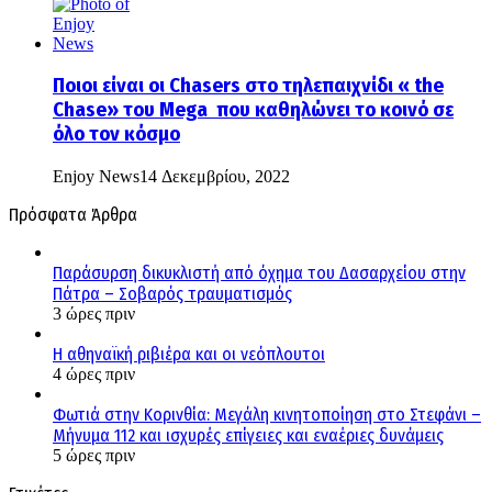
Ποιοι είναι οι Chasers στο τηλεπαιχνίδι « the
Chase» του Mega που καθηλώνει το κοινό σε
όλο τον κόσμο
Enjoy News
14 Δεκεμβρίου, 2022
Πρόσφατα Άρθρα
Παράσυρση δικυκλιστή από όχημα του Δασαρχείου στην
Πάτρα – Σοβαρός τραυματισμός
3 ώρες πριν
Η αθηναϊκή ριβιέρα και οι νεόπλουτοι
4 ώρες πριν
Φωτιά στην Κορινθία: Μεγάλη κινητοποίηση στο Στεφάνι –
Μήνυμα 112 και ισχυρές επίγειες και εναέριες δυνάμεις
5 ώρες πριν