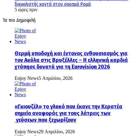
δικυκλιστής κοντά στον οικισμό Ρομά
5 ώρες πριν
Τα πιο Δημοφιλή
Θερμή υποδοχή και έντονος ενθουσιασμός για
τον Ακύλα στις Βρυξέλλες – Η ελληνική καρδιά
χτύπησε δυνατά για τη Eurovision 2026
Enjoy News
5 Απριλίου, 2026
«Γκιουζέλ» το γλυκό που έκανε την Κερατέα
σημείο αναφοράς για τους λάτρεις των
γεύσεων που ξεχωρίζουν
Enjoy News
29 Απριλίου, 2026