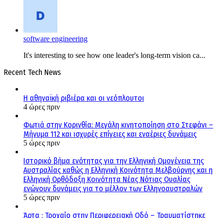
software engineering
It's interesting to see how one leader's long-term vision ca...
Recent Tech News
Η αθηναϊκή ριβιέρα και οι νεόπλουτοι
4 ώρες πριν
Φωτιά στην Κορινθία: Μεγάλη κινητοποίηση στο Στεφάνι –
Μήνυμα 112 και ισχυρές επίγειες και εναέριες δυνάμεις
5 ώρες πριν
Ιστορικό βήμα ενότητας για την Ελληνική Ομογένεια της
Αυστραλίας καθώς η Ελληνική Κοινότητα Μελβούρνης και η
Ελληνική Ορθόδοξη Κοινότητα Νέας Νότιας Ουαλίας
ενώνουν δυνάμεις για το μέλλον των Ελληνοαυστραλών
5 ώρες πριν
Άρτα : Τροχαίο στην Περιφερειακή Οδό – Τραυματίστηκε