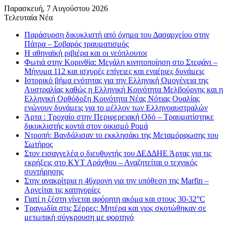
Παρασκευή, 7 Αυγούστου 2026
Τελευταία Νέα
Παράσυρση δικυκλιστή από όχημα του Δασαρχείου στην
Πάτρα – Σοβαρός τραυματισμός
Η αθηναϊκή ριβιέρα και οι νεόπλουτοι
Φωτιά στην Κορινθία: Μεγάλη κινητοποίηση στο Στεφάνι –
Μήνυμα 112 και ισχυρές επίγειες και εναέριες δυνάμεις
Ιστορικό βήμα ενότητας για την Ελληνική Ομογένεια της
Αυστραλίας καθώς η Ελληνική Κοινότητα Μελβούρνης και η
Ελληνική Ορθόδοξη Κοινότητα Νέας Νότιας Ουαλίας
ενώνουν δυνάμεις για το μέλλον των Ελληνοαυστραλών
Άρτα : Τροχαίο στην Περιφερειακή Οδό – Τραυματίστηκε
δικυκλιστής κοντά στον οικισμό Ρομά
Ντροπή: Βανδάλισαν το εκκλησάκι της Μεταμόρφωσης του
Σωτήρος
Στον εισαγγελέα ο διευθυντής του ΔΕΔΔΗΕ Άρτας για τις
εκρήξεις στο ΚΥΤ Αράχθου – Αναζητείται ο τεχνικός
συντήρησης
Στην ανακρίτρια η 46χρονη για την υπόθεση της Marfin –
Αρνείται τις κατηγορίες
Γιατί η ζέστη γίνεται αφόρητη ακόμα και στους 30-32°C
Τραγωδία στις Σέρρες: Μητέρα και γιος σκοτώθηκαν σε
μετωπική σύγκρουση με φορτηγό