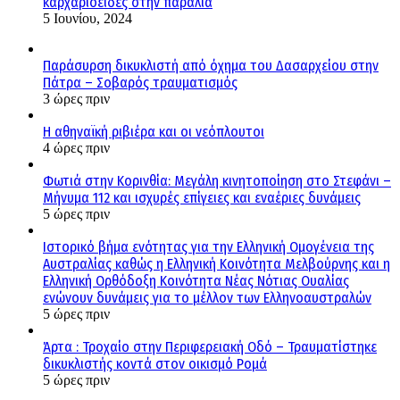
καρχαριοειδες στην παραλία
5 Ιουνίου, 2024
Παράσυρση δικυκλιστή από όχημα του Δασαρχείου στην
Πάτρα – Σοβαρός τραυματισμός
3 ώρες πριν
Η αθηναϊκή ριβιέρα και οι νεόπλουτοι
4 ώρες πριν
Φωτιά στην Κορινθία: Μεγάλη κινητοποίηση στο Στεφάνι –
Μήνυμα 112 και ισχυρές επίγειες και εναέριες δυνάμεις
5 ώρες πριν
Ιστορικό βήμα ενότητας για την Ελληνική Ομογένεια της
Αυστραλίας καθώς η Ελληνική Κοινότητα Μελβούρνης και η
Ελληνική Ορθόδοξη Κοινότητα Νέας Νότιας Ουαλίας
ενώνουν δυνάμεις για το μέλλον των Ελληνοαυστραλών
5 ώρες πριν
Άρτα : Τροχαίο στην Περιφερειακή Οδό – Τραυματίστηκε
δικυκλιστής κοντά στον οικισμό Ρομά
5 ώρες πριν