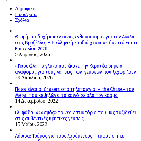
Δημοφιλή
Πρόσφατα
Σχόλια
Θερμή υποδοχή και έντονος ενθουσιασμός για τον Ακύλα
στις Βρυξέλλες – Η ελληνική καρδιά χτύπησε δυνατά για τη
Eurovision 2026
5 Απριλίου, 2026
«Γκιουζέλ» το γλυκό που έκανε την Κερατέα σημείο
αναφοράς για τους λάτρεις των γεύσεων που ξεχωρίζουν
29 Απριλίου, 2026
Ποιοι είναι οι Chasers στο τηλεπαιχνίδι « the Chase» του
Mega που καθηλώνει το κοινό σε όλο τον κόσμο
14 Δεκεμβρίου, 2022
Γλυφάδα: «Σασμός» το νέο εστιατόριο που μας ταξιδεύει
στις αυθεντικές Κρητικές γεύσεις
15 Μαΐου, 2022
Λάρισα: Τρόμος για τους λουόμενους – εμφανίστηκε