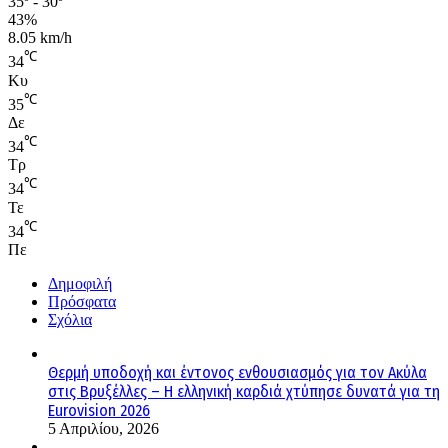
35º - 30º
43%
8.05 km/h
℃
34
Κυ
℃
35
Δε
℃
34
Τρ
℃
34
Τε
℃
34
Πε
Δημοφιλή
Πρόσφατα
Σχόλια
Θερμή υποδοχή και έντονος ενθουσιασμός για τον Ακύλα
στις Βρυξέλλες – Η ελληνική καρδιά χτύπησε δυνατά για τη
Eurovision 2026
5 Απριλίου, 2026