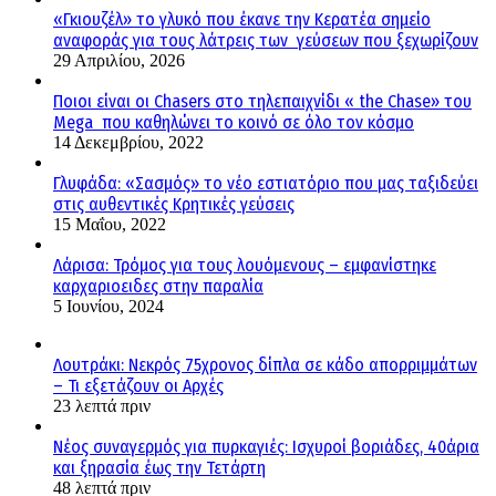
«Γκιουζέλ» το γλυκό που έκανε την Κερατέα σημείο
αναφοράς για τους λάτρεις των γεύσεων που ξεχωρίζουν
29 Απριλίου, 2026
Ποιοι είναι οι Chasers στο τηλεπαιχνίδι « the Chase» του
Mega που καθηλώνει το κοινό σε όλο τον κόσμο
14 Δεκεμβρίου, 2022
Γλυφάδα: «Σασμός» το νέο εστιατόριο που μας ταξιδεύει
στις αυθεντικές Κρητικές γεύσεις
15 Μαΐου, 2022
Λάρισα: Τρόμος για τους λουόμενους – εμφανίστηκε
καρχαριοειδες στην παραλία
5 Ιουνίου, 2024
Λουτράκι: Νεκρός 75χρονος δίπλα σε κάδο απορριμμάτων
– Τι εξετάζουν οι Αρχές
23 λεπτά πριν
Νέος συναγερμός για πυρκαγιές: Ισχυροί βοριάδες, 40άρια
και ξηρασία έως την Τετάρτη
48 λεπτά πριν