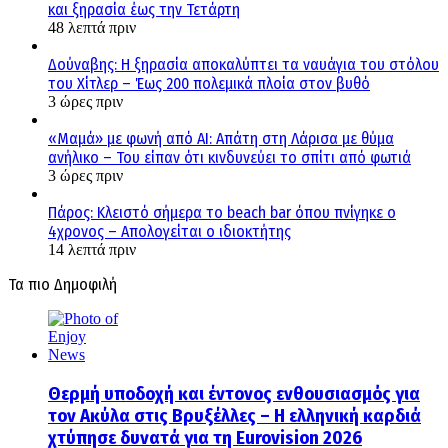
και ξηρασία έως την Τετάρτη
48 λεπτά πριν
Δούναβης: Η ξηρασία αποκαλύπτει τα ναυάγια του στόλου
του Χίτλερ – Έως 200 πολεμικά πλοία στον βυθό
3 ώρες πριν
«Μαμά» με φωνή από AI: Απάτη στη Λάρισα με θύμα
ανήλικο – Του είπαν ότι κινδυνεύει το σπίτι από φωτιά
3 ώρες πριν
Πάρος: Κλειστό σήμερα το beach bar όπου πνίγηκε ο
4χρονος – Απολογείται ο ιδιοκτήτης
14 λεπτά πριν
Τα πιο Δημοφιλή
Θερμή υποδοχή και έντονος ενθουσιασμός για
τον Ακύλα στις Βρυξέλλες – Η ελληνική καρδιά
χτύπησε δυνατά για τη Eurovision 2026