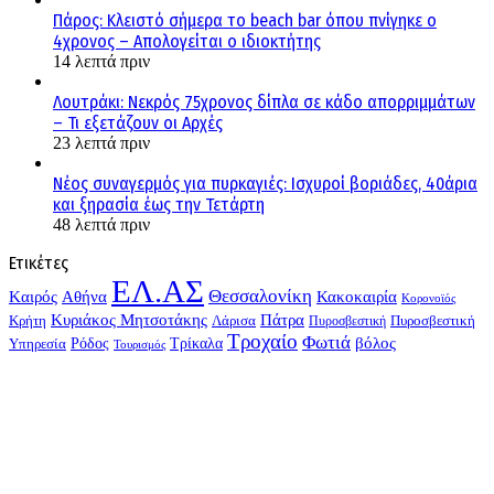
Πάρος: Κλειστό σήμερα το beach bar όπου πνίγηκε ο
4χρονος – Απολογείται ο ιδιοκτήτης
14 λεπτά πριν
Λουτράκι: Νεκρός 75χρονος δίπλα σε κάδο απορριμμάτων
– Τι εξετάζουν οι Αρχές
23 λεπτά πριν
Νέος συναγερμός για πυρκαγιές: Ισχυροί βοριάδες, 40άρια
και ξηρασία έως την Τετάρτη
48 λεπτά πριν
Ετικέτες
ΕΛ.ΑΣ
Θεσσαλονίκη
Kαιρός
Αθήνα
Κακοκαιρία
Κορονοϊός
Κυριάκος Μητσοτάκης
Πάτρα
Λάρισα
Πυροσβεστική
Κρήτη
Πυροσβεστική
Τροχαίο
Φωτιά
Τρίκαλα
βόλος
Υπηρεσία
Ρόδος
Τουρισμός