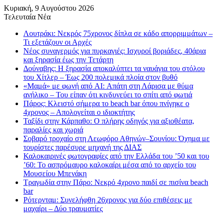
Κυριακή, 9 Αυγούστου 2026
Τελευταία Νέα
Λουτράκι: Νεκρός 75χρονος δίπλα σε κάδο απορριμμάτων –
Τι εξετάζουν οι Αρχές
Νέος συναγερμός για πυρκαγιές: Ισχυροί βοριάδες, 40άρια
και ξηρασία έως την Τετάρτη
Δούναβης: Η ξηρασία αποκαλύπτει τα ναυάγια του στόλου
του Χίτλερ – Έως 200 πολεμικά πλοία στον βυθό
«Μαμά» με φωνή από AI: Απάτη στη Λάρισα με θύμα
ανήλικο – Του είπαν ότι κινδυνεύει το σπίτι από φωτιά
Πάρος: Κλειστό σήμερα το beach bar όπου πνίγηκε ο
4χρονος – Απολογείται ο ιδιοκτήτης
Ταξίδι στην Κάρπαθο: Ο πλήρης οδηγός για αξιοθέατα,
παραλίες και χωριά
Σοβαρό τροχαίο στη Λεωφόρο Αθηνών–Σουνίου: Όχημα με
τουρίστες παρέσυρε μηχανή της ΔΙΑΣ
Καλοκαιρινές φωτογραφίες από την Ελλάδα του ’50 και του
’60: Το ασπρόμαυρο καλοκαίρι μέσα από το αρχείο του
Μουσείου Μπενάκη
Τραγωδία στην Πάρο: Νεκρό 4χρονο παιδί σε πισίνα beach
bar
Ρότερνταμ: Συνελήφθη 26χρονος για δύο επιθέσεις με
μαχαίρι – Δύο τραυματίες