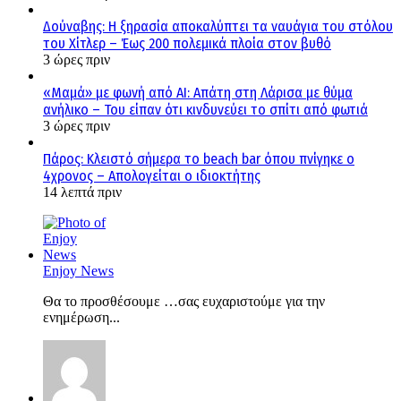
Δούναβης: Η ξηρασία αποκαλύπτει τα ναυάγια του στόλου
του Χίτλερ – Έως 200 πολεμικά πλοία στον βυθό
3 ώρες πριν
«Μαμά» με φωνή από AI: Απάτη στη Λάρισα με θύμα
ανήλικο – Του είπαν ότι κινδυνεύει το σπίτι από φωτιά
3 ώρες πριν
Πάρος: Κλειστό σήμερα το beach bar όπου πνίγηκε ο
4χρονος – Απολογείται ο ιδιοκτήτης
14 λεπτά πριν
Enjoy News
Θα το προσθέσουμε …σας ευχαριστούμε για την
ενημέρωση...