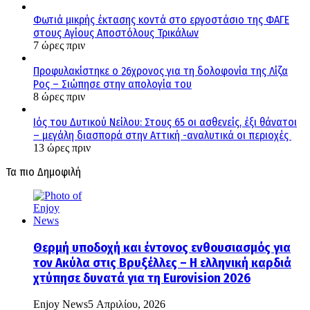
Φωτιά μικρής έκτασης κοντά στο εργοστάσιο της ΦΑΓΕ
στους Αγίους Αποστόλους Τρικάλων
7 ώρες πριν
Προφυλακίστηκε ο 26χρονος για τη δολοφονία της Λίζα
Ρος – Σιώπησε στην απολογία του
8 ώρες πριν
Ιός του Δυτικού Νείλου: Στους 65 οι ασθενείς, έξι θάνατοι
– μεγάλη διασπορά στην Αττική -αναλυτικά οι περιοχές
13 ώρες πριν
Τα πιο Δημοφιλή
Θερμή υποδοχή και έντονος ενθουσιασμός για
τον Ακύλα στις Βρυξέλλες – Η ελληνική καρδιά
χτύπησε δυνατά για τη Eurovision 2026
Enjoy News
5 Απριλίου, 2026