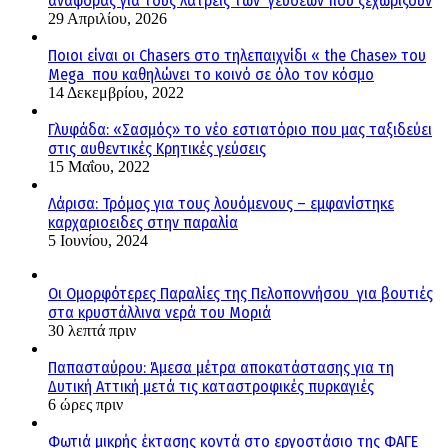
αναφοράς για τους λάτρεις των γεύσεων που ξεχωρίζουν
29 Απριλίου, 2026
Ποιοι είναι οι Chasers στο τηλεπαιχνίδι « the Chase» του
Mega που καθηλώνει το κοινό σε όλο τον κόσμο
14 Δεκεμβρίου, 2022
Γλυφάδα: «Σασμός» το νέο εστιατόριο που μας ταξιδεύει
στις αυθεντικές Κρητικές γεύσεις
15 Μαΐου, 2022
Λάρισα: Τρόμος για τους λουόμενους – εμφανίστηκε
καρχαριοειδες στην παραλία
5 Ιουνίου, 2024
Οι Ομορφότερες Παραλίες της Πελοποννήσου για βουτιές
στα κρυστάλλινα νερά του Μοριά
30 λεπτά πριν
Παπασταύρου: Άμεσα μέτρα αποκατάστασης για τη
Δυτική Αττική μετά τις καταστροφικές πυρκαγιές
6 ώρες πριν
Φωτιά μικρής έκτασης κοντά στο εργοστάσιο της ΦΑΓΕ