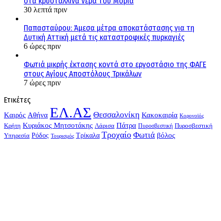
στα κρυστάλλινα νερά του Μοριά
30 λεπτά πριν
Παπασταύρου: Άμεσα μέτρα αποκατάστασης για τη
Δυτική Αττική μετά τις καταστροφικές πυρκαγιές
6 ώρες πριν
Φωτιά μικρής έκτασης κοντά στο εργοστάσιο της ΦΑΓΕ
στους Αγίους Αποστόλους Τρικάλων
7 ώρες πριν
Ετικέτες
ΕΛ.ΑΣ
Θεσσαλονίκη
Kαιρός
Αθήνα
Κακοκαιρία
Κορονοϊός
Κυριάκος Μητσοτάκης
Πάτρα
Λάρισα
Κρήτη
Πυροσβεστική
Πυροσβεστική
Τροχαίο
Φωτιά
Τρίκαλα
βόλος
Ρόδος
Υπηρεσία
Τουρισμός