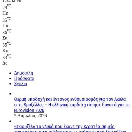
1.34 km/h
℃
29
Πε
℃
35
Πα
℃
36
Σα
℃
35
Κυ
℃
33
Δε
Δημοφιλή
Πρόσφατα
Σχόλια
Θερμή υποδοχή και έντονος ενθουσιασμός για τον Ακύλα
στις Βρυξέλλες – Η ελληνική καρδιά χτύπησε δυνατά για τη
Eurovision 2026
5 Απριλίου, 2026
«Γκιουζέλ» το γλυκό που έκανε την Κερατέα σημείο