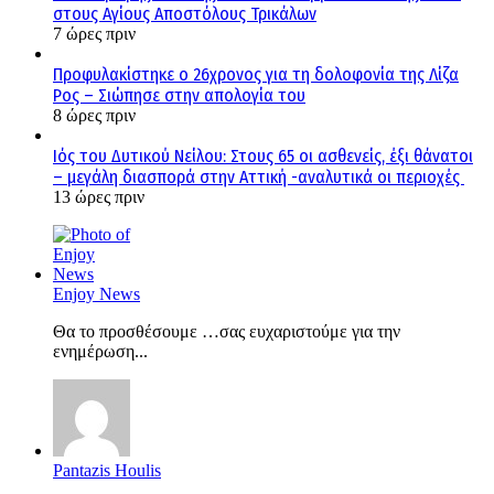
στους Αγίους Αποστόλους Τρικάλων
7 ώρες πριν
Προφυλακίστηκε ο 26χρονος για τη δολοφονία της Λίζα
Ρος – Σιώπησε στην απολογία του
8 ώρες πριν
Ιός του Δυτικού Νείλου: Στους 65 οι ασθενείς, έξι θάνατοι
– μεγάλη διασπορά στην Αττική -αναλυτικά οι περιοχές
13 ώρες πριν
Enjoy News
Θα το προσθέσουμε …σας ευχαριστούμε για την
ενημέρωση...
Pantazis Houlis