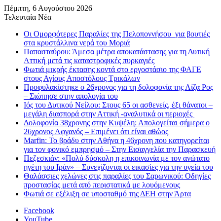
Πέμπτη, 6 Αυγούστου 2026
Τελευταία Νέα
Οι Ομορφότερες Παραλίες της Πελοποννήσου για βουτιές
στα κρυστάλλινα νερά του Μοριά
Παπασταύρου: Άμεσα μέτρα αποκατάστασης για τη Δυτική
Αττική μετά τις καταστροφικές πυρκαγιές
Φωτιά μικρής έκτασης κοντά στο εργοστάσιο της ΦΑΓΕ
στους Αγίους Αποστόλους Τρικάλων
Προφυλακίστηκε ο 26χρονος για τη δολοφονία της Λίζα Ρος
– Σιώπησε στην απολογία του
Ιός του Δυτικού Νείλου: Στους 65 οι ασθενείς, έξι θάνατοι –
μεγάλη διασπορά στην Αττική -αναλυτικά οι περιοχές
Δολοφονία 38χρονης στην Κυψέλη: Απολογείται σήμερα ο
26χρονος Αφγανός – Επιμένει ότι είναι αθώος
Marfin: Το βράδυ στην Αθήνα η 46χρονη που κατηγορείται
για τον φονικό εμπρησμό – Στην Εισαγγελία την Παρασκευή
Πεζεσκιάν: «Πολύ δύσκολη η επικοινωνία με τον ανώτατο
ηγέτη του Ιράν» – Συνεχίζονται οι εικασίες για την υγεία του
Θαλάσσιες χελώνες στις παραλίες του Σαρωνικού: Οδηγίες
προστασίας μετά από περιστατικά με λουόμενους
Φωτιά σε εξέλιξη σε υποσταθμό της ΔΕΗ στην Άρτα
Facebook
YouTube