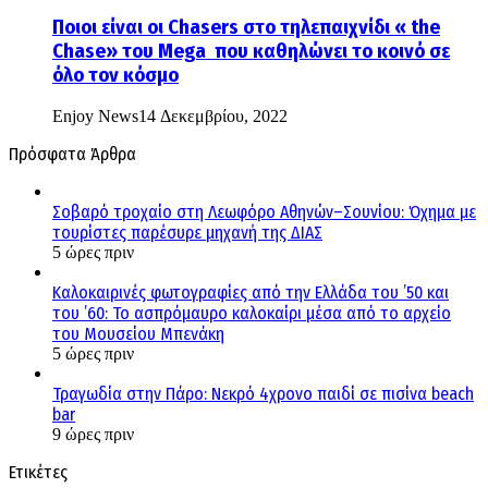
Ποιοι είναι οι Chasers στο τηλεπαιχνίδι « the
Chase» του Mega που καθηλώνει το κοινό σε
όλο τον κόσμο
Enjoy News
14 Δεκεμβρίου, 2022
Πρόσφατα Άρθρα
Σοβαρό τροχαίο στη Λεωφόρο Αθηνών–Σουνίου: Όχημα με
τουρίστες παρέσυρε μηχανή της ΔΙΑΣ
5 ώρες πριν
Καλοκαιρινές φωτογραφίες από την Ελλάδα του ’50 και
του ’60: Το ασπρόμαυρο καλοκαίρι μέσα από το αρχείο
του Μουσείου Μπενάκη
5 ώρες πριν
Τραγωδία στην Πάρο: Νεκρό 4χρονο παιδί σε πισίνα beach
bar
9 ώρες πριν
Ετικέτες