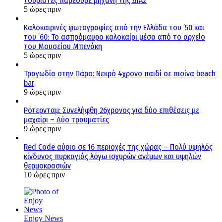
τουρίστες παρέσυρε μηχανή της ΔΙΑΣ
5 ώρες πριν
Καλοκαιρινές φωτογραφίες από την Ελλάδα του ’50 και
του ’60: Το ασπρόμαυρο καλοκαίρι μέσα από το αρχείο
του Μουσείου Μπενάκη
5 ώρες πριν
Τραγωδία στην Πάρο: Νεκρό 4χρονο παιδί σε πισίνα beach
bar
9 ώρες πριν
Ρότερνταμ: Συνελήφθη 26χρονος για δύο επιθέσεις με
μαχαίρι – Δύο τραυματίες
9 ώρες πριν
Red Code αύριο σε 16 περιοχές της χώρας – Πολύ υψηλός
κίνδυνος πυρκαγιάς λόγω ισχυρών ανέμων και υψηλών
θερμοκρασιών
10 ώρες πριν
Enjoy News