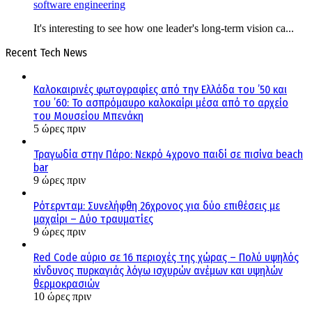
software engineering
It's interesting to see how one leader's long-term vision ca...
Recent Tech News
Καλοκαιρινές φωτογραφίες από την Ελλάδα του ’50 και
του ’60: Το ασπρόμαυρο καλοκαίρι μέσα από το αρχείο
του Μουσείου Μπενάκη
5 ώρες πριν
Τραγωδία στην Πάρο: Νεκρό 4χρονο παιδί σε πισίνα beach
bar
9 ώρες πριν
Ρότερνταμ: Συνελήφθη 26χρονος για δύο επιθέσεις με
μαχαίρι – Δύο τραυματίες
9 ώρες πριν
Red Code αύριο σε 16 περιοχές της χώρας – Πολύ υψηλός
κίνδυνος πυρκαγιάς λόγω ισχυρών ανέμων και υψηλών
θερμοκρασιών
10 ώρες πριν