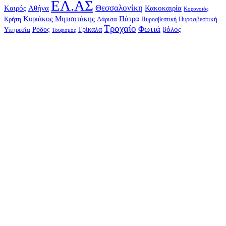
ΕΛ.ΑΣ
Θεσσαλονίκη
Kαιρός
Αθήνα
Κακοκαιρία
Κορονοϊός
Κυριάκος Μητσοτάκης
Πάτρα
Λάρισα
Πυροσβεστική
Κρήτη
Πυροσβεστική
Τροχαίο
Φωτιά
Τρίκαλα
βόλος
Υπηρεσία
Ρόδος
Τουρισμός