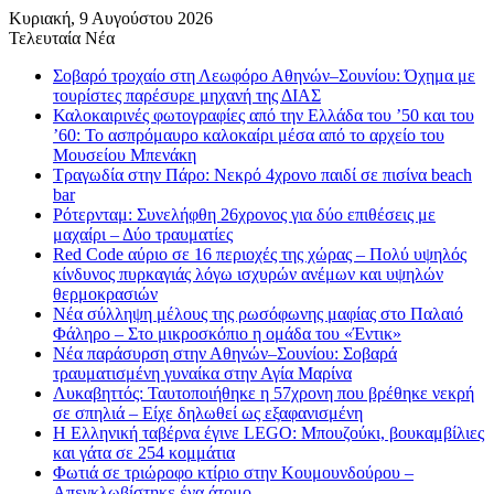
Κυριακή, 9 Αυγούστου 2026
Τελευταία Νέα
Σοβαρό τροχαίο στη Λεωφόρο Αθηνών–Σουνίου: Όχημα με
τουρίστες παρέσυρε μηχανή της ΔΙΑΣ
Καλοκαιρινές φωτογραφίες από την Ελλάδα του ’50 και του
’60: Το ασπρόμαυρο καλοκαίρι μέσα από το αρχείο του
Μουσείου Μπενάκη
Τραγωδία στην Πάρο: Νεκρό 4χρονο παιδί σε πισίνα beach
bar
Ρότερνταμ: Συνελήφθη 26χρονος για δύο επιθέσεις με
μαχαίρι – Δύο τραυματίες
Red Code αύριο σε 16 περιοχές της χώρας – Πολύ υψηλός
κίνδυνος πυρκαγιάς λόγω ισχυρών ανέμων και υψηλών
θερμοκρασιών
Νέα σύλληψη μέλους της ρωσόφωνης μαφίας στο Παλαιό
Φάληρο – Στο μικροσκόπιο η ομάδα του «Έντικ»
Νέα παράσυρση στην Αθηνών–Σουνίου: Σοβαρά
τραυματισμένη γυναίκα στην Αγία Μαρίνα
Λυκαβηττός: Ταυτοποιήθηκε η 57χρονη που βρέθηκε νεκρή
σε σπηλιά – Είχε δηλωθεί ως εξαφανισμένη
H Ελληνική ταβέρνα έγινε LEGO: Μπουζούκι, βουκαμβίλιες
και γάτα σε 254 κομμάτια
Φωτιά σε τριώροφο κτίριο στην Κουμουνδούρου –
Απεγκλωβίστηκε ένα άτομο