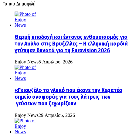
Τα πιο Δημοφιλή
Θερμή υποδοχή και έντονος ενθουσιασμός για
τον Ακύλα στις Βρυξέλλες – Η ελληνική καρδιά
χτύπησε δυνατά για τη Eurovision 2026
Enjoy News
5 Απριλίου, 2026
«Γκιουζέλ» το γλυκό που έκανε την Κερατέα
σημείο αναφοράς για τους λάτρεις των
γεύσεων που ξεχωρίζουν
Enjoy News
29 Απριλίου, 2026