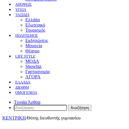
ΑΠΟΨΕΙΣ
ΥΓΕΙΑ
ΤΑΞΙΔΙΑ
Ελλάδα
Εξωτερικό
Τουρισμός
ΠΟΛΙΤΙΣΜΟΣ
Eκδηλώσεις
Mουσεία
Θέατρο
LIFE STYLE
ΜΟΔΑ
Showbiz
Γαστρονομία
ΑΓΟΡΑ
ΕΛΛΆΔΑ
ΔΙΕΘΝΉ
ΟΜΟΓΈΝΕΙΑ
Τυχαία Άρθρα
Αναζήτηση
ΚΕΝΤΡΙΚΗ
/
Θύτης διευθυντής γυμνασίου