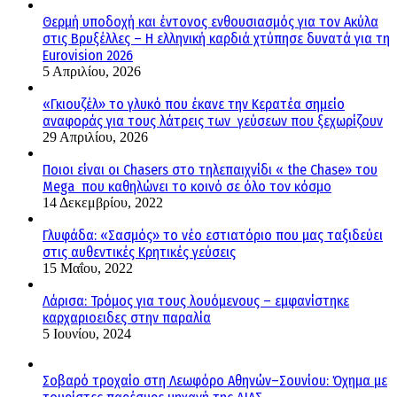
Θερμή υποδοχή και έντονος ενθουσιασμός για τον Ακύλα
στις Βρυξέλλες – Η ελληνική καρδιά χτύπησε δυνατά για τη
Eurovision 2026
5 Απριλίου, 2026
«Γκιουζέλ» το γλυκό που έκανε την Κερατέα σημείο
αναφοράς για τους λάτρεις των γεύσεων που ξεχωρίζουν
29 Απριλίου, 2026
Ποιοι είναι οι Chasers στο τηλεπαιχνίδι « the Chase» του
Mega που καθηλώνει το κοινό σε όλο τον κόσμο
14 Δεκεμβρίου, 2022
Γλυφάδα: «Σασμός» το νέο εστιατόριο που μας ταξιδεύει
στις αυθεντικές Κρητικές γεύσεις
15 Μαΐου, 2022
Λάρισα: Τρόμος για τους λουόμενους – εμφανίστηκε
καρχαριοειδες στην παραλία
5 Ιουνίου, 2024
Σοβαρό τροχαίο στη Λεωφόρο Αθηνών–Σουνίου: Όχημα με