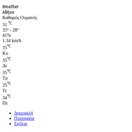
Weather
Αθήνα
Καθαρός Ουρανός
℃
31
35º - 28º
41%
1.34 km/h
℃
35
Κυ
℃
35
Δε
℃
35
Τρ
℃
35
Τε
℃
34
Πε
Δημοφιλή
Πρόσφατα
Σχόλια