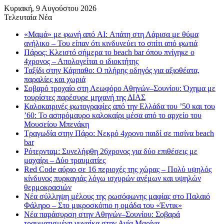
Κυριακή, 9 Αυγούστου 2026
Τελευταία Νέα
«Μαμά» με φωνή από AI: Απάτη στη Λάρισα με θύμα
ανήλικο – Του είπαν ότι κινδυνεύει το σπίτι από φωτιά
Πάρος: Κλειστό σήμερα το beach bar όπου πνίγηκε ο
4χρονος – Απολογείται ο ιδιοκτήτης
Ταξίδι στην Κάρπαθο: Ο πλήρης οδηγός για αξιοθέατα,
παραλίες και χωριά
Σοβαρό τροχαίο στη Λεωφόρο Αθηνών–Σουνίου: Όχημα με
τουρίστες παρέσυρε μηχανή της ΔΙΑΣ
Καλοκαιρινές φωτογραφίες από την Ελλάδα του ’50 και του
’60: Το ασπρόμαυρο καλοκαίρι μέσα από το αρχείο του
Μουσείου Μπενάκη
Τραγωδία στην Πάρο: Νεκρό 4χρονο παιδί σε πισίνα beach
bar
Ρότερνταμ: Συνελήφθη 26χρονος για δύο επιθέσεις με
μαχαίρι – Δύο τραυματίες
Red Code αύριο σε 16 περιοχές της χώρας – Πολύ υψηλός
κίνδυνος πυρκαγιάς λόγω ισχυρών ανέμων και υψηλών
θερμοκρασιών
Νέα σύλληψη μέλους της ρωσόφωνης μαφίας στο Παλαιό
Φάληρο – Στο μικροσκόπιο η ομάδα του «Έντικ»
Νέα παράσυρση στην Αθηνών–Σουνίου: Σοβαρά
τραυματισμένη γυναίκα στην Αγία Μαρίνα