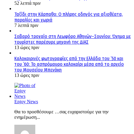
52 λεπτά πριν
Ταξίδι στην Κάρπαθο: Ο πλήρης οδηγός για αξιοθέατα,
παραλίες και χωριά
7 λεπτά πριν
Σοβαρό τροχαίο στη Λεωφόρο Αθηνών–Σουνίου: Όχημα με
τουρίστες παρέσυρε μηχανή της ΔΙΑΣ
13 ώρες πριν
Καλοκαιρινές φωτογραφίες από την Ελλάδα του ’50 και
του ’60: Το ασπρόμαυρο καλοκαίρι μέσα από το αρχείο
του Μουσείου Μπενάκη
13 ώρες πριν
Enjoy News
Θα το προσθέσουμε …σας ευχαριστούμε για την
ενημέρωση...