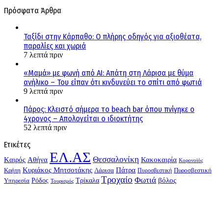
Πρόσφατα Άρθρα
Ταξίδι στην Κάρπαθο: Ο πλήρης οδηγός για αξιοθέατα,
παραλίες και χωριά
7 λεπτά πριν
«Μαμά» με φωνή από AI: Απάτη στη Λάρισα με θύμα
ανήλικο – Του είπαν ότι κινδυνεύει το σπίτι από φωτιά
9 λεπτά πριν
Πάρος: Κλειστό σήμερα το beach bar όπου πνίγηκε ο
4χρονος – Απολογείται ο ιδιοκτήτης
52 λεπτά πριν
Ετικέτες
ΕΛ.ΑΣ
Θεσσαλονίκη
Kαιρός
Αθήνα
Κακοκαιρία
Κορονοϊός
Κυριάκος Μητσοτάκης
Πάτρα
Λάρισα
Πυροσβεστική
Κρήτη
Πυροσβεστική
Τροχαίο
Φωτιά
Τρίκαλα
βόλος
Υπηρεσία
Ρόδος
Τουρισμός