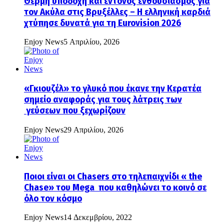
Θερμή υποδοχή και έντονος ενθουσιασμός για
τον Ακύλα στις Βρυξέλλες – Η ελληνική καρδιά
χτύπησε δυνατά για τη Eurovision 2026
Enjoy News
5 Απριλίου, 2026
«Γκιουζέλ» το γλυκό που έκανε την Κερατέα
σημείο αναφοράς για τους λάτρεις των
γεύσεων που ξεχωρίζουν
Enjoy News
29 Απριλίου, 2026
Ποιοι είναι οι Chasers στο τηλεπαιχνίδι « the
Chase» του Mega που καθηλώνει το κοινό σε
όλο τον κόσμο
Enjoy News
14 Δεκεμβρίου, 2022