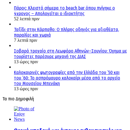
Πάρος: Κλειστό σήμερα το beach bar όπου πνίγηκε ο
4χρονος – Απολογείται ο ιδιοκτήτης
52 λεπτά πριν
Ταξίδι στην Κάρπαθο: Ο πλήρης οδηγός για αξιοθέατα,
παραλίες και χωριά
7 λεπτά πριν
Σοβαρό τροχαίο στη Λεωφόρο Αθηνών–Σουνίου: Όχημα με
τουρίστες παρέσυρε μηχανή της ΔΙΑΣ
13 ώρες πριν
Καλοκαιρινές φωτογραφίες από την Ελλάδα του ’50 και
του ’60: Το ασπρόμαυρο καλοκαίρι μέσα από το αρχείο
του Μουσείου Μπενάκη
13 ώρες πριν
Τα πιο Δημοφιλή