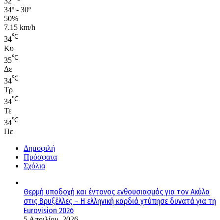
32
34º - 30º
50%
7.15 km/h
℃
34
Κυ
℃
35
Δε
℃
34
Τρ
℃
34
Τε
℃
34
Πε
Δημοφιλή
Πρόσφατα
Σχόλια
Θερμή υποδοχή και έντονος ενθουσιασμός για τον Ακύλα
στις Βρυξέλλες – Η ελληνική καρδιά χτύπησε δυνατά για τη
Eurovision 2026
5 Απριλίου, 2026