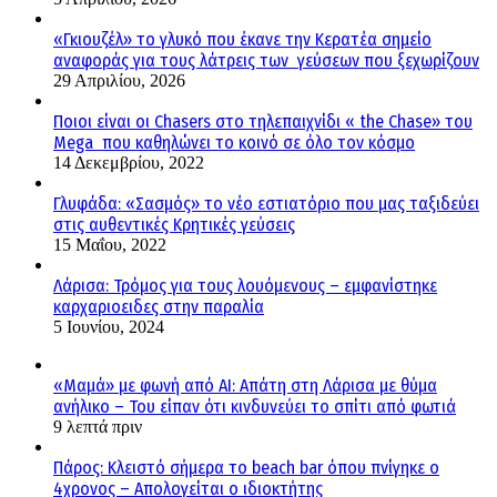
«Γκιουζέλ» το γλυκό που έκανε την Κερατέα σημείο
αναφοράς για τους λάτρεις των γεύσεων που ξεχωρίζουν
29 Απριλίου, 2026
Ποιοι είναι οι Chasers στο τηλεπαιχνίδι « the Chase» του
Mega που καθηλώνει το κοινό σε όλο τον κόσμο
14 Δεκεμβρίου, 2022
Γλυφάδα: «Σασμός» το νέο εστιατόριο που μας ταξιδεύει
στις αυθεντικές Κρητικές γεύσεις
15 Μαΐου, 2022
Λάρισα: Τρόμος για τους λουόμενους – εμφανίστηκε
καρχαριοειδες στην παραλία
5 Ιουνίου, 2024
«Μαμά» με φωνή από AI: Απάτη στη Λάρισα με θύμα
ανήλικο – Του είπαν ότι κινδυνεύει το σπίτι από φωτιά
9 λεπτά πριν
Πάρος: Κλειστό σήμερα το beach bar όπου πνίγηκε ο
4χρονος – Απολογείται ο ιδιοκτήτης