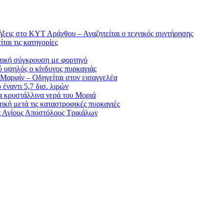
ήξεις στο ΚΥΤ Αράχθου – Αναζητείται ο τεχνικός συντήρησης
ται τις κατηγορίες
ωπική σύγκρουση με φορτηγό
ύ υψηλός ο κίνδυνος πυρκαγιάς
 Μαρφίν – Οδηγείται στον εισαγγελέα
έναντι 5,7 δισ. λιρών
α κρυστάλλινα νερά του Μοριά
κή μετά τις καταστροφικές πυρκαγιές
ς Αγίους Αποστόλους Τρικάλων