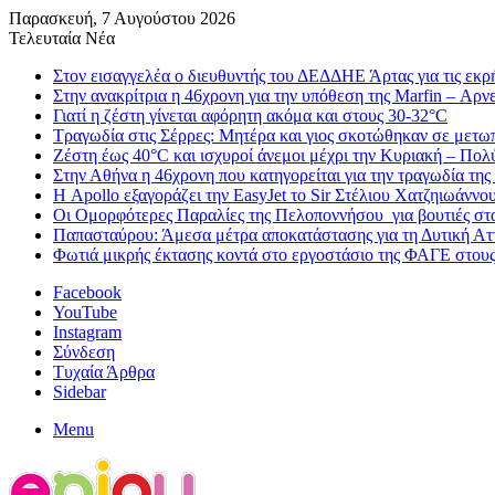
Παρασκευή, 7 Αυγούστου 2026
Τελευταία Νέα
Στον εισαγγελέα ο διευθυντής του ΔΕΔΔΗΕ Άρτας για τις εκρ
Στην ανακρίτρια η 46χρονη για την υπόθεση της Marfin – Αρνεί
Γιατί η ζέστη γίνεται αφόρητη ακόμα και στους 30-32°C
Τραγωδία στις Σέρρες: Μητέρα και γιος σκοτώθηκαν σε μετ
Ζέστη έως 40°C και ισχυροί άνεμοι μέχρι την Κυριακή – Πολ
Στην Αθήνα η 46χρονη που κατηγορείται για την τραγωδία της
Η Apollo εξαγοράζει την EasyJet το Sir Στέλιου Χατζηιωάννου 
Οι Ομορφότερες Παραλίες της Πελοποννήσου για βουτιές στ
Παπασταύρου: Άμεσα μέτρα αποκατάστασης για τη Δυτική Αττι
Φωτιά μικρής έκτασης κοντά στο εργοστάσιο της ΦΑΓΕ στου
Facebook
YouTube
Instagram
Σύνδεση
Τυχαία Άρθρα
Sidebar
Menu