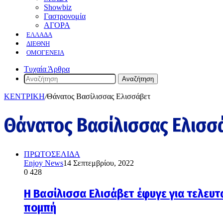
Showbiz
Γαστρονομία
ΑΓΟΡΑ
ΕΛΛΆΔΑ
ΔΙΕΘΝΉ
ΟΜΟΓΈΝΕΙΑ
Τυχαία Άρθρα
Αναζήτηση
ΚΕΝΤΡΙΚΗ
/
Θάνατος Βασίλισσας Ελισσάβετ
Θάνατος Βασίλισσας Ελισσ
ΠΡΩΤΟΣΕΛΙΔΑ
Enjoy News
14 Σεπτεμβρίου, 2022
0
428
H Βασίλισσα Ελισάβετ έφυγε για τελευτα
πομπή