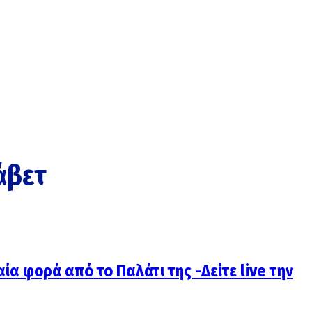
άβετ
ία φορά από το Παλάτι της -Δείτε live την