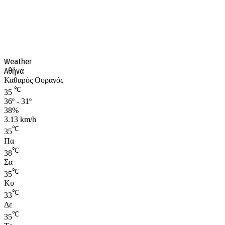
Weather
Αθήνα
Καθαρός Ουρανός
℃
35
36º - 31º
38%
3.13 km/h
℃
35
Πα
℃
38
Σα
℃
35
Κυ
℃
33
Δε
℃
35