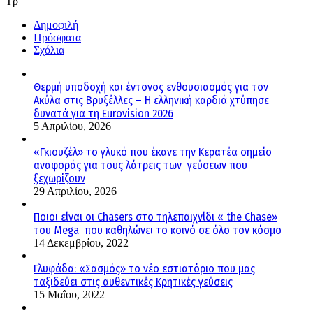
Τρ
Δημοφιλή
Πρόσφατα
Σχόλια
Θερμή υποδοχή και έντονος ενθουσιασμός για τον
Ακύλα στις Βρυξέλλες – Η ελληνική καρδιά χτύπησε
δυνατά για τη Eurovision 2026
5 Απριλίου, 2026
«Γκιουζέλ» το γλυκό που έκανε την Κερατέα σημείο
αναφοράς για τους λάτρεις των γεύσεων που
ξεχωρίζουν
29 Απριλίου, 2026
Ποιοι είναι οι Chasers στο τηλεπαιχνίδι « the Chase»
του Mega που καθηλώνει το κοινό σε όλο τον κόσμο
14 Δεκεμβρίου, 2022
Γλυφάδα: «Σασμός» το νέο εστιατόριο που μας
ταξιδεύει στις αυθεντικές Κρητικές γεύσεις
15 Μαΐου, 2022