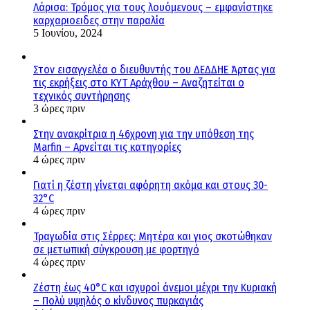
Λάρισα: Τρόμος για τους λουόμενους – εμφανίστηκε
καρχαριοειδες στην παραλία
5 Ιουνίου, 2024
Στον εισαγγελέα ο διευθυντής του ΔΕΔΔΗΕ Άρτας για
τις εκρήξεις στο ΚΥΤ Αράχθου – Αναζητείται ο
τεχνικός συντήρησης
3 ώρες πριν
Στην ανακρίτρια η 46χρονη για την υπόθεση της
Marfin – Αρνείται τις κατηγορίες
4 ώρες πριν
Γιατί η ζέστη γίνεται αφόρητη ακόμα και στους 30-
32°C
4 ώρες πριν
Τραγωδία στις Σέρρες: Μητέρα και γιος σκοτώθηκαν
σε μετωπική σύγκρουση με φορτηγό
4 ώρες πριν
Ζέστη έως 40°C και ισχυροί άνεμοι μέχρι την Κυριακή
– Πολύ υψηλός ο κίνδυνος πυρκαγιάς