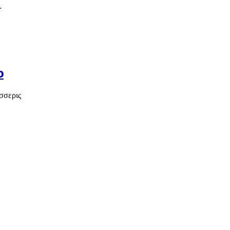
…
ο
σσερις