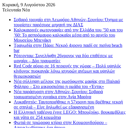
Κυριακή, 9 Αυγούστου 2026
Τελευταία Νέα
Σοβαρό τροχαίο στη Λεωφόρο Αθηνών–Σουνίου: Όχημα με
τουρίστες παρέσυρε μηχανή της ΔΙΑΣ
Καλοκαιρινές φωτογραφίες από την Ελλάδα του ’50 και του
’60: Το ασπρόμαυρο καλοκαίρι μέσα από το αρχείο του
Μουσείου Μπενάκη
Τραγωδία στην Πάρο: Νεκρό 4χρονο παιδί σε πισίνα beach
bar
Ρότερνταμ: Συνελήφθη 26χρονος για δύο επιθέσεις με
μαχαίρι – Δύο τραυματίες
Red Code αύριο σε 16 περιοχές της χώρας – Πολύ υψηλός
κίνδυνος πυρκαγιάς λόγω ισχυρών ανέμων και υψηλών
θερμοκρασιών
Νέα σύλληψη μέλους της ρωσόφωνης μαφίας στο Παλαιό
Φάληρο – Στο μικροσκόπιο η ομάδα του «Έντικ»
Νέα παράσυρση στην Αθηνών–Σουνίου: Σοβαρά
τραυματισμένη γυναίκα στην Αγία Μαρίνα
Λυκαβηττός: Ταυτοποιήθηκε η 57χρονη που βρέθηκε νεκρή
σε σπηλιά – Είχε δηλωθεί ως εξαφανισμένη
H Ελληνική ταβέρνα έγινε LEGO: Μπουζούκι, βουκαμβίλιες
και γάτα σε 254 κομμάτια
Φωτιά σε τριώροφο κτίριο στην Κουμουνδούρου –
Απεγκλωβίστηκε ένα άτομο