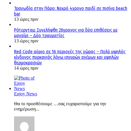
Τραγωδία στην Πάρο: Νεκρό 4χρονο παιδί σε πισίνα beach
bar
13 ώρες πριν
Ρότερνταμ: Συνελήφθη 26χρονος για δύο επιθέσεις με
μαχαίρι – Δύο τραυματίες
13 ώρες πριν
Red Code αύριο σε 16 περιοχές της χώρας – Πολύ υψηλός
κίνδυνος πυρκαγιάς λόγω ισχυρών ανέμων και υψηλών
θερμοκρασιών
14 ώρες πριν
Enjoy News
Θα το προσθέσουμε …σας ευχαριστούμε για την
ενημέρωση...