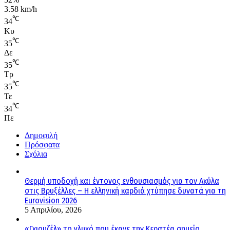
3.58 km/h
℃
34
Κυ
℃
35
Δε
℃
35
Τρ
℃
35
Τε
℃
34
Πε
Δημοφιλή
Πρόσφατα
Σχόλια
Θερμή υποδοχή και έντονος ενθουσιασμός για τον Ακύλα
στις Βρυξέλλες – Η ελληνική καρδιά χτύπησε δυνατά για τη
Eurovision 2026
5 Απριλίου, 2026
«Γκιουζέλ» το γλυκό που έκανε την Κερατέα σημείο