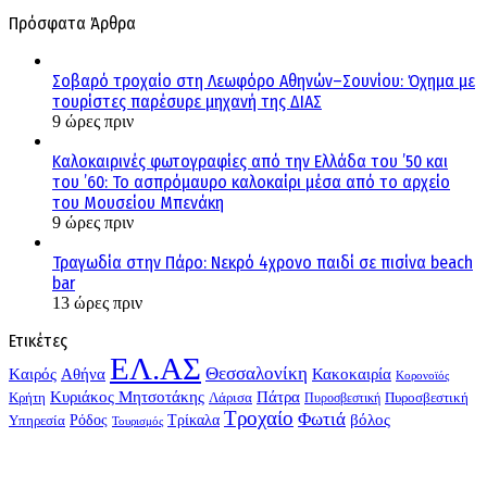
Πρόσφατα Άρθρα
Σοβαρό τροχαίο στη Λεωφόρο Αθηνών–Σουνίου: Όχημα με
τουρίστες παρέσυρε μηχανή της ΔΙΑΣ
9 ώρες πριν
Καλοκαιρινές φωτογραφίες από την Ελλάδα του ’50 και
του ’60: Το ασπρόμαυρο καλοκαίρι μέσα από το αρχείο
του Μουσείου Μπενάκη
9 ώρες πριν
Τραγωδία στην Πάρο: Νεκρό 4χρονο παιδί σε πισίνα beach
bar
13 ώρες πριν
Ετικέτες
ΕΛ.ΑΣ
Θεσσαλονίκη
Kαιρός
Αθήνα
Κακοκαιρία
Κορονοϊός
Κυριάκος Μητσοτάκης
Πάτρα
Λάρισα
Πυροσβεστική
Κρήτη
Πυροσβεστική
Τροχαίο
Φωτιά
Τρίκαλα
βόλος
Υπηρεσία
Ρόδος
Τουρισμός