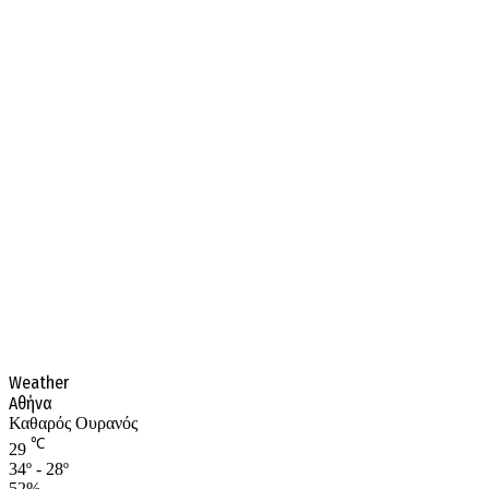
Weather
Αθήνα
Καθαρός Ουρανός
℃
29
34º - 28º
52%