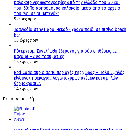
Καλοκαιρινές φωτογραφίες από την Ελλάδα του ’50 και
του ’60: Το ασπρόμαυρο καλοκαίρι μέσα από το αρχείο
του Μουσείου Μπενάκη
9 ώρες πριν
Τραγωδία στην Πάρο: Νεκρό 4χρονο παιδί σε πισίνα beach
bar
13 ώρες πριν
Ρότερνταμ: Συνελήφθη 26χρονος για δύο επιθέσεις με
μαχαίρι – Δύο τραυματίες
13 ώρες πριν
Red Code αύριο σε 16 περιοχές της χώρας – Πολύ υψηλός
κίνδυνος πυρκαγιάς λόγω ισχυρών ανέμων και υψηλών
θερμοκρασιών
14 ώρες πριν
Τα πιο Δημοφιλή