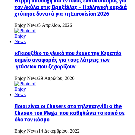
Θερμή υποδοχή και έντονος ενθουσιασμός για
τον Ακύλα στις Βρυξέλλες – Η ελληνική καρδιά
χτύπησε δυνατά για τη Eurovision 2026
Enjoy News
5 Απριλίου, 2026
«Γκιουζέλ» το γλυκό που έκανε την Κερατέα
σημείο αναφοράς για τους λάτρεις των
γεύσεων που ξεχωρίζουν
Enjoy News
29 Απριλίου, 2026
Ποιοι είναι οι Chasers στο τηλεπαιχνίδι « the
Chase» του Mega που καθηλώνει το κοινό σε
όλο τον κόσμο
Enjoy News
14 Δεκεμβρίου, 2022