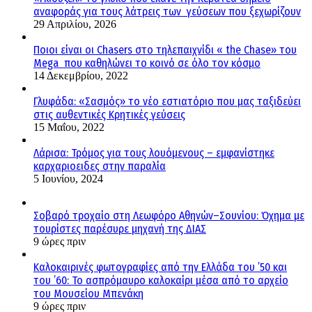
αναφοράς για τους λάτρεις των γεύσεων που ξεχωρίζουν
29 Απριλίου, 2026
Ποιοι είναι οι Chasers στο τηλεπαιχνίδι « the Chase» του
Mega που καθηλώνει το κοινό σε όλο τον κόσμο
14 Δεκεμβρίου, 2022
Γλυφάδα: «Σασμός» το νέο εστιατόριο που μας ταξιδεύει
στις αυθεντικές Κρητικές γεύσεις
15 Μαΐου, 2022
Λάρισα: Τρόμος για τους λουόμενους – εμφανίστηκε
καρχαριοειδες στην παραλία
5 Ιουνίου, 2024
Σοβαρό τροχαίο στη Λεωφόρο Αθηνών–Σουνίου: Όχημα με
τουρίστες παρέσυρε μηχανή της ΔΙΑΣ
9 ώρες πριν
Καλοκαιρινές φωτογραφίες από την Ελλάδα του ’50 και
του ’60: Το ασπρόμαυρο καλοκαίρι μέσα από το αρχείο
του Μουσείου Μπενάκη
9 ώρες πριν