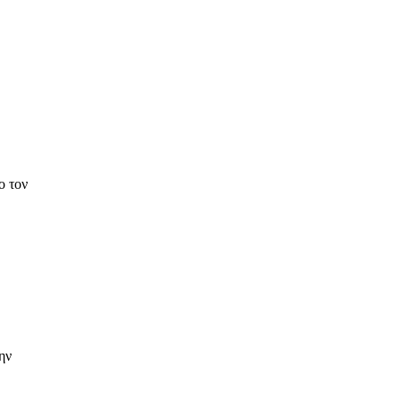
ο τον
ην