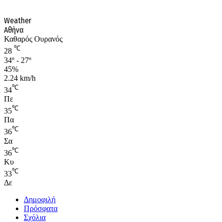
Weather
Αθήνα
Καθαρός Ουρανός
℃
28
34º - 27º
45%
2.24 km/h
℃
34
Πε
℃
35
Πα
℃
36
Σα
℃
36
Κυ
℃
33
Δε
Δημοφιλή
Πρόσφατα
Σχόλια