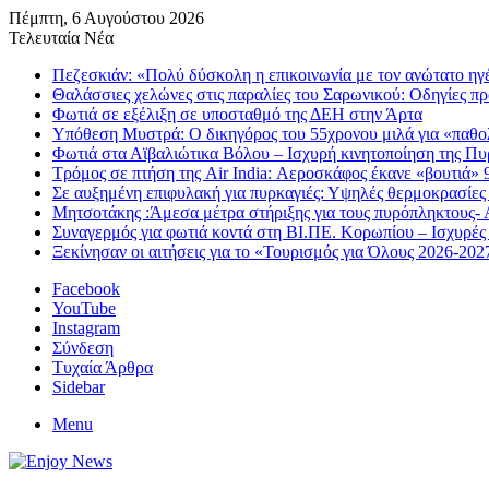
Πέμπτη, 6 Αυγούστου 2026
Τελευταία Νέα
Πεζεσκιάν: «Πολύ δύσκολη η επικοινωνία με τον ανώτατο ηγέτη
Θαλάσσιες χελώνες στις παραλίες του Σαρωνικού: Οδηγίες πρ
Φωτιά σε εξέλιξη σε υποσταθμό της ΔΕΗ στην Άρτα
Υπόθεση Μυστρά: Ο δικηγόρος του 55χρονου μιλά για «παθολ
Φωτιά στα Αϊβαλιώτικα Βόλου – Ισχυρή κινητοποίηση της Π
Τρόμος σε πτήση της Air India: Αεροσκάφος έκανε «βουτιά» 
Σε αυξημένη επιφυλακή για πυρκαγιές: Υψηλές θερμοκρασίες κ
Μητσοτάκης :Άμεσα μέτρα στήριξης για τους πυρόπληκτους- 
Συναγερμός για φωτιά κοντά στη ΒΙ.ΠΕ. Κορωπίου – Ισχυρές
Ξεκίνησαν οι αιτήσεις για το «Τουρισμός για Όλους 2026-202
Facebook
YouTube
Instagram
Σύνδεση
Τυχαία Άρθρα
Sidebar
Menu