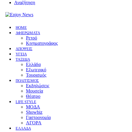
Αναζήτηση
HOME
ΑΦΙΕΡΩΜΑΤΑ
Ρετρό
Κινηματογράφος
ΑΠΟΨΕΙΣ
ΥΓΕΙΑ
ΤΑΞΙΔΙΑ
Ελλάδα
Εξωτερικό
Τουρισμός
ΠΟΛΙΤΙΣΜΟΣ
Eκδηλώσεις
Mουσεία
Θέατρο
LIFE STYLE
ΜΟΔΑ
Showbiz
Γαστρονομία
ΑΓΟΡΑ
ΕΛΛΆΔΑ