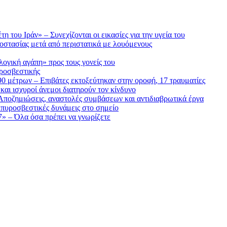
 του Ιράν» – Συνεχίζονται οι εικασίες για την υγεία του
οστασίας μετά από περιστατικά με λουόμενους
ογική αγάπη» προς τους γονείς του
υροσβεστικής
90 μέτρων – Επιβάτες εκτοξεύτηκαν στην οροφή, 17 τραυματίες
αι ισχυροί άνεμοι διατηρούν τον κίνδυνο
Αποζημιώσεις, αναστολές συμβάσεων και αντιδιαβρωτικά έργα
 πυροσβεστικές δυνάμεις στο σημείο
7» – Όλα όσα πρέπει να γνωρίζετε