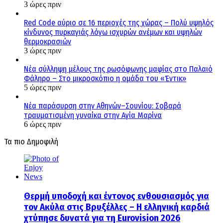
3 ώρες πριν
Red Code αύριο σε 16 περιοχές της χώρας – Πολύ υψηλός
κίνδυνος πυρκαγιάς λόγω ισχυρών ανέμων και υψηλών
θερμοκρασιών
3 ώρες πριν
Νέα σύλληψη μέλους της ρωσόφωνης μαφίας στο Παλαιό
Φάληρο – Στο μικροσκόπιο η ομάδα του «Έντικ»
5 ώρες πριν
Νέα παράσυρση στην Αθηνών–Σουνίου: Σοβαρά
τραυματισμένη γυναίκα στην Αγία Μαρίνα
6 ώρες πριν
Τα πιο Δημοφιλή
Θερμή υποδοχή και έντονος ενθουσιασμός για
τον Ακύλα στις Βρυξέλλες – Η ελληνική καρδιά
χτύπησε δυνατά για τη Eurovision 2026