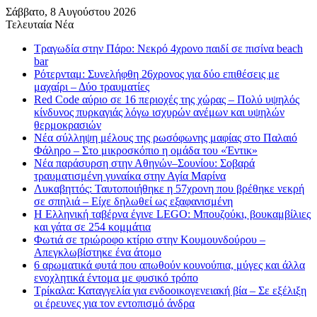
Σάββατο, 8 Αυγούστου 2026
Τελευταία Νέα
Τραγωδία στην Πάρο: Νεκρό 4χρονο παιδί σε πισίνα beach
bar
Ρότερνταμ: Συνελήφθη 26χρονος για δύο επιθέσεις με
μαχαίρι – Δύο τραυματίες
Red Code αύριο σε 16 περιοχές της χώρας – Πολύ υψηλός
κίνδυνος πυρκαγιάς λόγω ισχυρών ανέμων και υψηλών
θερμοκρασιών
Νέα σύλληψη μέλους της ρωσόφωνης μαφίας στο Παλαιό
Φάληρο – Στο μικροσκόπιο η ομάδα του «Έντικ»
Νέα παράσυρση στην Αθηνών–Σουνίου: Σοβαρά
τραυματισμένη γυναίκα στην Αγία Μαρίνα
Λυκαβηττός: Ταυτοποιήθηκε η 57χρονη που βρέθηκε νεκρή
σε σπηλιά – Είχε δηλωθεί ως εξαφανισμένη
H Ελληνική ταβέρνα έγινε LEGO: Μπουζούκι, βουκαμβίλιες
και γάτα σε 254 κομμάτια
Φωτιά σε τριώροφο κτίριο στην Κουμουνδούρου –
Απεγκλωβίστηκε ένα άτομο
6 αρωματικά φυτά που απωθούν κουνούπια, μύγες και άλλα
ενοχλητικά έντομα με φυσικό τρόπο
Τρίκαλα: Καταγγελία για ενδοοικογενειακή βία – Σε εξέλιξη
οι έρευνες για τον εντοπισμό άνδρα