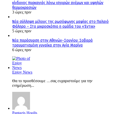
κίνδυνος πυρκαγιάς λόγω ισχυρών ανέμων και υψηλών
θερμοκρασιών
3 ώρες πριν
Νέα σύλληψη μέλους της ρωσόφωνης μαφίας στο Παλαιό
Φάληρο – Στο μικροσκόπιο η ομάδα του «Έντικ»
5 ώρες πριν
Νέα παράσυρση στην Αθηνών–Σουνίου: Σοβαρά
τραυματισμένη γυναίκα στην Αγία Μαρίνα
6 ώρες πριν
Enjoy News
Θα το προσθέσουμε …σας ευχαριστούμε για την
ενημέρωση...
Pantazis Houlis