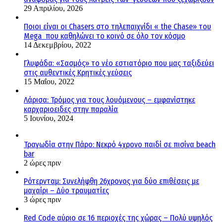
29 Απριλίου, 2026
Ποιοι είναι οι Chasers στο τηλεπαιχνίδι « the Chase» του
Mega που καθηλώνει το κοινό σε όλο τον κόσμο
14 Δεκεμβρίου, 2022
Γλυφάδα: «Σασμός» το νέο εστιατόριο που μας ταξιδεύει
στις αυθεντικές Κρητικές γεύσεις
15 Μαΐου, 2022
Λάρισα: Τρόμος για τους λουόμενους – εμφανίστηκε
καρχαριοειδες στην παραλία
5 Ιουνίου, 2024
Τραγωδία στην Πάρο: Νεκρό 4χρονο παιδί σε πισίνα beach
bar
2 ώρες πριν
Ρότερνταμ: Συνελήφθη 26χρονος για δύο επιθέσεις με
μαχαίρι – Δύο τραυματίες
3 ώρες πριν
Red Code αύριο σε 16 περιοχές της χώρας – Πολύ υψηλός