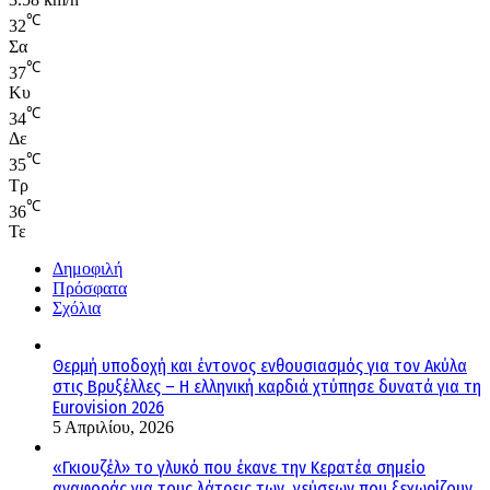
℃
32
Σα
℃
37
Κυ
℃
34
Δε
℃
35
Τρ
℃
36
Τε
Δημοφιλή
Πρόσφατα
Σχόλια
Θερμή υποδοχή και έντονος ενθουσιασμός για τον Ακύλα
στις Βρυξέλλες – Η ελληνική καρδιά χτύπησε δυνατά για τη
Eurovision 2026
5 Απριλίου, 2026
«Γκιουζέλ» το γλυκό που έκανε την Κερατέα σημείο
αναφοράς για τους λάτρεις των γεύσεων που ξεχωρίζουν