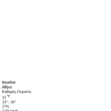
Weather
Αθήνα
Καθαρός Ουρανός
℃
33
33º - 30º
37%
3.58 km/h