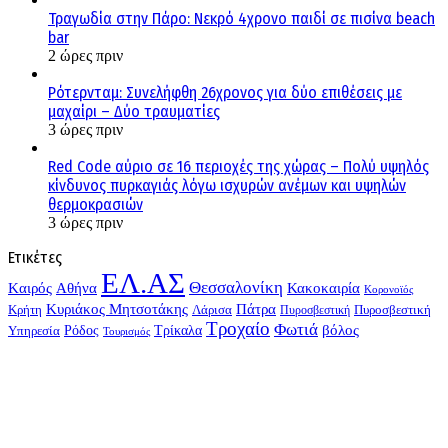
Τραγωδία στην Πάρο: Νεκρό 4χρονο παιδί σε πισίνα beach
bar
2 ώρες πριν
Ρότερνταμ: Συνελήφθη 26χρονος για δύο επιθέσεις με
μαχαίρι – Δύο τραυματίες
3 ώρες πριν
Red Code αύριο σε 16 περιοχές της χώρας – Πολύ υψηλός
κίνδυνος πυρκαγιάς λόγω ισχυρών ανέμων και υψηλών
θερμοκρασιών
3 ώρες πριν
Ετικέτες
ΕΛ.ΑΣ
Θεσσαλονίκη
Kαιρός
Αθήνα
Κακοκαιρία
Κορονοϊός
Κυριάκος Μητσοτάκης
Πάτρα
Λάρισα
Πυροσβεστική
Κρήτη
Πυροσβεστική
Τροχαίο
Φωτιά
Τρίκαλα
βόλος
Υπηρεσία
Ρόδος
Τουρισμός