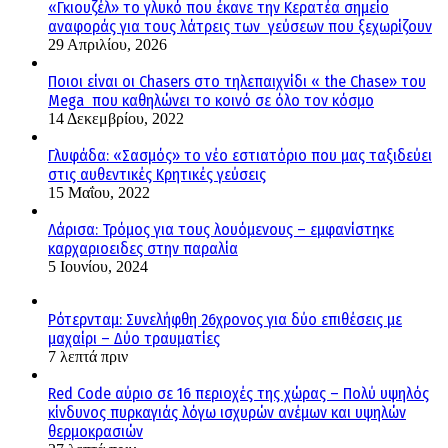
«Γκιουζέλ» το γλυκό που έκανε την Κερατέα σημείο
αναφοράς για τους λάτρεις των γεύσεων που ξεχωρίζουν
29 Απριλίου, 2026
Ποιοι είναι οι Chasers στο τηλεπαιχνίδι « the Chase» του
Mega που καθηλώνει το κοινό σε όλο τον κόσμο
14 Δεκεμβρίου, 2022
Γλυφάδα: «Σασμός» το νέο εστιατόριο που μας ταξιδεύει
στις αυθεντικές Κρητικές γεύσεις
15 Μαΐου, 2022
Λάρισα: Τρόμος για τους λουόμενους – εμφανίστηκε
καρχαριοειδες στην παραλία
5 Ιουνίου, 2024
Ρότερνταμ: Συνελήφθη 26χρονος για δύο επιθέσεις με
μαχαίρι – Δύο τραυματίες
7 λεπτά πριν
Red Code αύριο σε 16 περιοχές της χώρας – Πολύ υψηλός
κίνδυνος πυρκαγιάς λόγω ισχυρών ανέμων και υψηλών
θερμοκρασιών