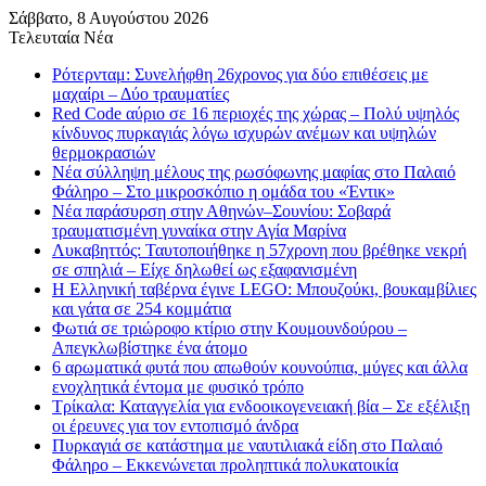
Σάββατο, 8 Αυγούστου 2026
Τελευταία Νέα
Ρότερνταμ: Συνελήφθη 26χρονος για δύο επιθέσεις με
μαχαίρι – Δύο τραυματίες
Red Code αύριο σε 16 περιοχές της χώρας – Πολύ υψηλός
κίνδυνος πυρκαγιάς λόγω ισχυρών ανέμων και υψηλών
θερμοκρασιών
Νέα σύλληψη μέλους της ρωσόφωνης μαφίας στο Παλαιό
Φάληρο – Στο μικροσκόπιο η ομάδα του «Έντικ»
Νέα παράσυρση στην Αθηνών–Σουνίου: Σοβαρά
τραυματισμένη γυναίκα στην Αγία Μαρίνα
Λυκαβηττός: Ταυτοποιήθηκε η 57χρονη που βρέθηκε νεκρή
σε σπηλιά – Είχε δηλωθεί ως εξαφανισμένη
H Ελληνική ταβέρνα έγινε LEGO: Μπουζούκι, βουκαμβίλιες
και γάτα σε 254 κομμάτια
Φωτιά σε τριώροφο κτίριο στην Κουμουνδούρου –
Απεγκλωβίστηκε ένα άτομο
6 αρωματικά φυτά που απωθούν κουνούπια, μύγες και άλλα
ενοχλητικά έντομα με φυσικό τρόπο
Τρίκαλα: Καταγγελία για ενδοοικογενειακή βία – Σε εξέλιξη
οι έρευνες για τον εντοπισμό άνδρα
Πυρκαγιά σε κατάστημα με ναυτιλιακά είδη στο Παλαιό
Φάληρο – Εκκενώνεται προληπτικά πολυκατοικία