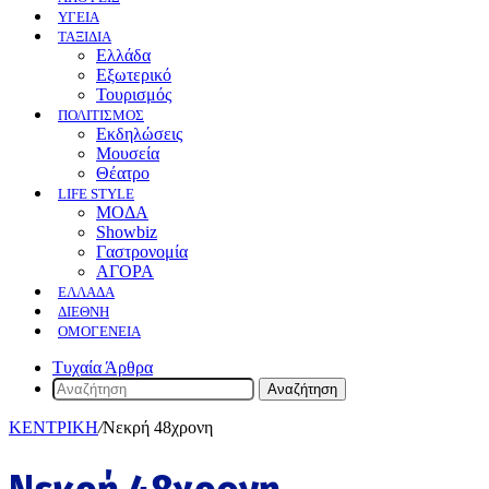
ΥΓΕΙΑ
ΤΑΞΙΔΙΑ
Ελλάδα
Εξωτερικό
Τουρισμός
ΠΟΛΙΤΙΣΜΟΣ
Eκδηλώσεις
Mουσεία
Θέατρο
LIFE STYLE
ΜΟΔΑ
Showbiz
Γαστρονομία
ΑΓΟΡΑ
ΕΛΛΆΔΑ
ΔΙΕΘΝΉ
ΟΜΟΓΈΝΕΙΑ
Τυχαία Άρθρα
Αναζήτηση
ΚΕΝΤΡΙΚΗ
/
Νεκρή 48χρονη