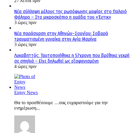
27 λεπτά πριν
Νέα σύλληψη μέλους της ρωσόφωνης μαφίας στο Παλαιό
Φάληρο – Στο μικροσκόπιο η ομάδα του «Έντικ»
3 ώρες πριν
Νέα παράσυρση στην Αθηνών–Σουνίου: Σοβαρά
τραυματισμένη γυναίκα στην Αγία Μαρίνα
3 ώρες πριν
Λυκαβηττός: Ταυτοποιήθηκε η 57χρονη που βρέθηκε νεκρή
σε σπηλιά – Είχε δηλωθεί ως εξαφανισμένη
4 ώρες πριν
Enjoy News
Θα το προσθέσουμε …σας ευχαριστούμε για την
ενημέρωση...