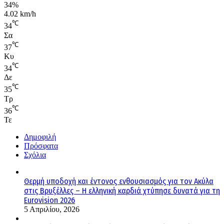
34%
4.02 km/h
℃
34
Σα
℃
37
Κυ
℃
34
Δε
℃
35
Τρ
℃
36
Τε
Δημοφιλή
Πρόσφατα
Σχόλια
Θερμή υποδοχή και έντονος ενθουσιασμός για τον Ακύλα
στις Βρυξέλλες – Η ελληνική καρδιά χτύπησε δυνατά για τη
Eurovision 2026
5 Απριλίου, 2026