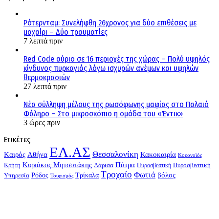
Ρότερνταμ: Συνελήφθη 26χρονος για δύο επιθέσεις με
μαχαίρι – Δύο τραυματίες
7 λεπτά πριν
Red Code αύριο σε 16 περιοχές της χώρας – Πολύ υψηλός
κίνδυνος πυρκαγιάς λόγω ισχυρών ανέμων και υψηλών
θερμοκρασιών
27 λεπτά πριν
Νέα σύλληψη μέλους της ρωσόφωνης μαφίας στο Παλαιό
Φάληρο – Στο μικροσκόπιο η ομάδα του «Έντικ»
3 ώρες πριν
Ετικέτες
ΕΛ.ΑΣ
Θεσσαλονίκη
Kαιρός
Αθήνα
Κακοκαιρία
Κορονοϊός
Κυριάκος Μητσοτάκης
Πάτρα
Λάρισα
Πυροσβεστική
Κρήτη
Πυροσβεστική
Τροχαίο
Φωτιά
Τρίκαλα
βόλος
Υπηρεσία
Ρόδος
Τουρισμός