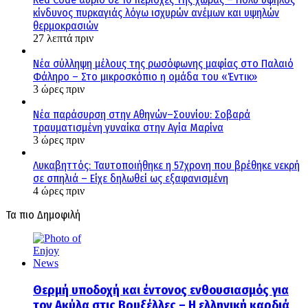
κίνδυνος πυρκαγιάς λόγω ισχυρών ανέμων και υψηλών
θερμοκρασιών
27 λεπτά πριν
Νέα σύλληψη μέλους της ρωσόφωνης μαφίας στο Παλαιό
Φάληρο – Στο μικροσκόπιο η ομάδα του «Έντικ»
3 ώρες πριν
Νέα παράσυρση στην Αθηνών–Σουνίου: Σοβαρά
τραυματισμένη γυναίκα στην Αγία Μαρίνα
3 ώρες πριν
Λυκαβηττός: Ταυτοποιήθηκε η 57χρονη που βρέθηκε νεκρή
σε σπηλιά – Είχε δηλωθεί ως εξαφανισμένη
4 ώρες πριν
Τα πιο Δημοφιλή
Θερμή υποδοχή και έντονος ενθουσιασμός για
τον Ακύλα στις Βρυξέλλες – Η ελληνική καρδιά