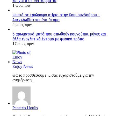
και γάτα σε 254 κομμάτια
1 ώρα πριν
Φωτιά σε τριώροφο κτίριο στην Κουμουνδούρου –
Απεγκλωβίστηκε ένα άτομο
5 ώρες πριν
6 αρωματικά φυτά που απωθούν κουνούπια, μύγες και
άλλα ενοχλητικά έντομα με φυσικό τρόπο
17 ώρες πριν
Enjoy News
Θα το προσθέσουμε …σας ευχαριστούμε για την
ενημέρωση...
Pantazis Houlis