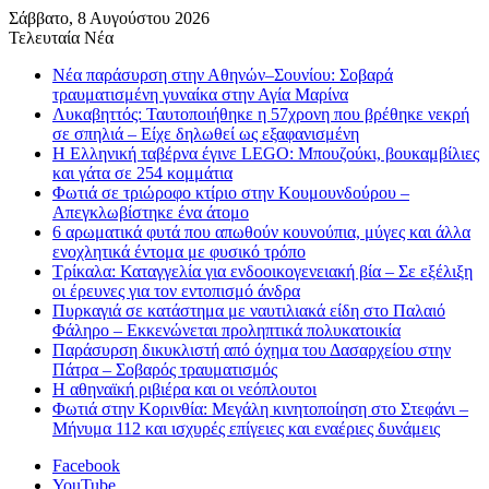
Σάββατο, 8 Αυγούστου 2026
Τελευταία Νέα
Νέα παράσυρση στην Αθηνών–Σουνίου: Σοβαρά
τραυματισμένη γυναίκα στην Αγία Μαρίνα
Λυκαβηττός: Ταυτοποιήθηκε η 57χρονη που βρέθηκε νεκρή
σε σπηλιά – Είχε δηλωθεί ως εξαφανισμένη
H Ελληνική ταβέρνα έγινε LEGO: Μπουζούκι, βουκαμβίλιες
και γάτα σε 254 κομμάτια
Φωτιά σε τριώροφο κτίριο στην Κουμουνδούρου –
Απεγκλωβίστηκε ένα άτομο
6 αρωματικά φυτά που απωθούν κουνούπια, μύγες και άλλα
ενοχλητικά έντομα με φυσικό τρόπο
Τρίκαλα: Καταγγελία για ενδοοικογενειακή βία – Σε εξέλιξη
οι έρευνες για τον εντοπισμό άνδρα
Πυρκαγιά σε κατάστημα με ναυτιλιακά είδη στο Παλαιό
Φάληρο – Εκκενώνεται προληπτικά πολυκατοικία
Παράσυρση δικυκλιστή από όχημα του Δασαρχείου στην
Πάτρα – Σοβαρός τραυματισμός
Η αθηναϊκή ριβιέρα και οι νεόπλουτοι
Φωτιά στην Κορινθία: Μεγάλη κινητοποίηση στο Στεφάνι –
Μήνυμα 112 και ισχυρές επίγειες και εναέριες δυνάμεις
Facebook
YouTube