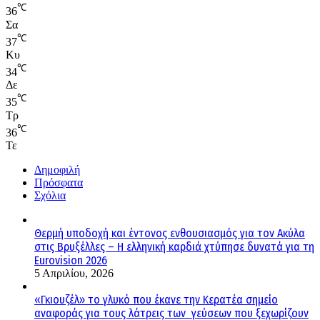
℃
36
Σα
℃
37
Κυ
℃
34
Δε
℃
35
Τρ
℃
36
Τε
Δημοφιλή
Πρόσφατα
Σχόλια
Θερμή υποδοχή και έντονος ενθουσιασμός για τον Ακύλα
στις Βρυξέλλες – Η ελληνική καρδιά χτύπησε δυνατά για τη
Eurovision 2026
5 Απριλίου, 2026
«Γκιουζέλ» το γλυκό που έκανε την Κερατέα σημείο
αναφοράς για τους λάτρεις των γεύσεων που ξεχωρίζουν