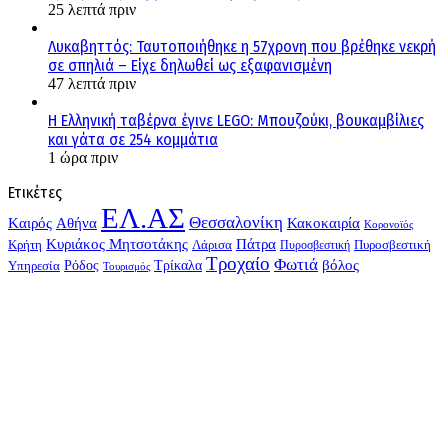
25 λεπτά πριν
Λυκαβηττός: Ταυτοποιήθηκε η 57χρονη που βρέθηκε νεκρή
σε σπηλιά – Είχε δηλωθεί ως εξαφανισμένη
47 λεπτά πριν
H Ελληνική ταβέρνα έγινε LEGO: Μπουζούκι, βουκαμβίλιες
και γάτα σε 254 κομμάτια
1 ώρα πριν
Ετικέτες
ΕΛ.ΑΣ
Θεσσαλονίκη
Kαιρός
Αθήνα
Κακοκαιρία
Κορονοϊός
Κυριάκος Μητσοτάκης
Πάτρα
Λάρισα
Πυροσβεστική
Κρήτη
Πυροσβεστική
Τροχαίο
Φωτιά
Τρίκαλα
βόλος
Υπηρεσία
Ρόδος
Τουρισμός