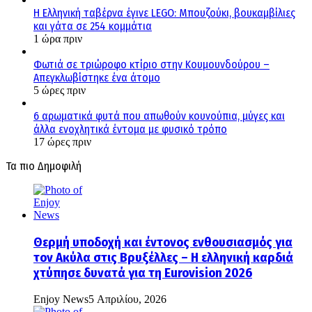
H Ελληνική ταβέρνα έγινε LEGO: Μπουζούκι, βουκαμβίλιες
και γάτα σε 254 κομμάτια
1 ώρα πριν
Φωτιά σε τριώροφο κτίριο στην Κουμουνδούρου –
Απεγκλωβίστηκε ένα άτομο
5 ώρες πριν
6 αρωματικά φυτά που απωθούν κουνούπια, μύγες και
άλλα ενοχλητικά έντομα με φυσικό τρόπο
17 ώρες πριν
Τα πιο Δημοφιλή
Θερμή υποδοχή και έντονος ενθουσιασμός για
τον Ακύλα στις Βρυξέλλες – Η ελληνική καρδιά
χτύπησε δυνατά για τη Eurovision 2026
Enjoy News
5 Απριλίου, 2026