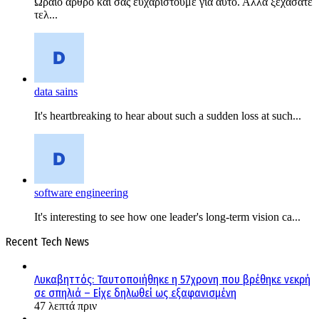
Ωραίο άρθρο και σας ευχαριστούμε για αυτό. Αλλά ξεχάσατε
τελ...
data sains
It's heartbreaking to hear about such a sudden loss at such...
software engineering
It's interesting to see how one leader's long-term vision ca...
Recent Tech News
Λυκαβηττός: Ταυτοποιήθηκε η 57χρονη που βρέθηκε νεκρή
σε σπηλιά – Είχε δηλωθεί ως εξαφανισμένη
47 λεπτά πριν