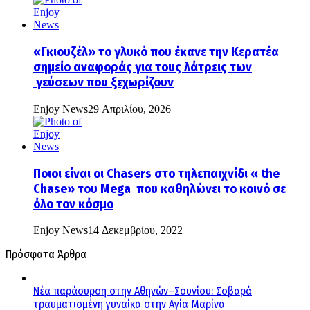
«Γκιουζέλ» το γλυκό που έκανε την Κερατέα
σημείο αναφοράς για τους λάτρεις των
γεύσεων που ξεχωρίζουν
Enjoy News
29 Απριλίου, 2026
Ποιοι είναι οι Chasers στο τηλεπαιχνίδι « the
Chase» του Mega που καθηλώνει το κοινό σε
όλο τον κόσμο
Enjoy News
14 Δεκεμβρίου, 2022
Πρόσφατα Άρθρα
Νέα παράσυρση στην Αθηνών–Σουνίου: Σοβαρά
τραυματισμένη γυναίκα στην Αγία Μαρίνα