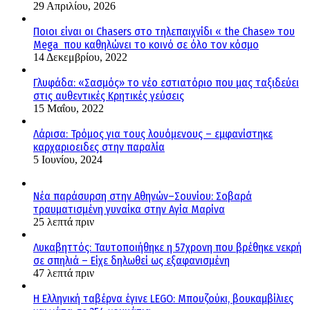
29 Απριλίου, 2026
Ποιοι είναι οι Chasers στο τηλεπαιχνίδι « the Chase» του
Mega που καθηλώνει το κοινό σε όλο τον κόσμο
14 Δεκεμβρίου, 2022
Γλυφάδα: «Σασμός» το νέο εστιατόριο που μας ταξιδεύει
στις αυθεντικές Κρητικές γεύσεις
15 Μαΐου, 2022
Λάρισα: Τρόμος για τους λουόμενους – εμφανίστηκε
καρχαριοειδες στην παραλία
5 Ιουνίου, 2024
Νέα παράσυρση στην Αθηνών–Σουνίου: Σοβαρά
τραυματισμένη γυναίκα στην Αγία Μαρίνα
25 λεπτά πριν
Λυκαβηττός: Ταυτοποιήθηκε η 57χρονη που βρέθηκε νεκρή
σε σπηλιά – Είχε δηλωθεί ως εξαφανισμένη
47 λεπτά πριν
H Ελληνική ταβέρνα έγινε LEGO: Μπουζούκι, βουκαμβίλιες