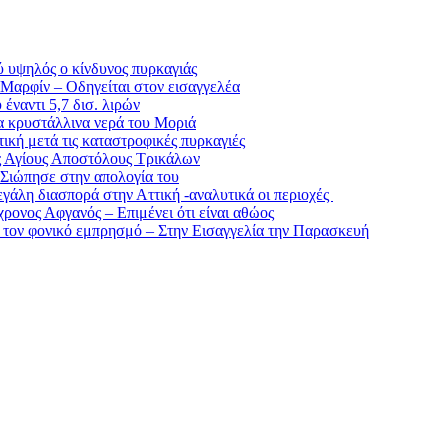
ύ υψηλός ο κίνδυνος πυρκαγιάς
 Μαρφίν – Οδηγείται στον εισαγγελέα
έναντι 5,7 δισ. λιρών
α κρυστάλλινα νερά του Μοριά
κή μετά τις καταστροφικές πυρκαγιές
ς Αγίους Αποστόλους Τρικάλων
 Σιώπησε στην απολογία του
μεγάλη διασπορά στην Αττική -αναλυτικά οι περιοχές
ρονος Αφγανός – Επιμένει ότι είναι αθώος
α τον φονικό εμπρησμό – Στην Εισαγγελία την Παρασκευή