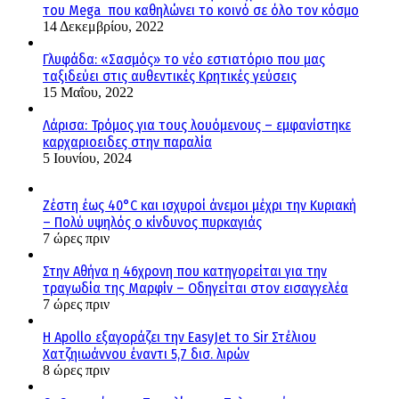
του Mega που καθηλώνει το κοινό σε όλο τον κόσμο
14 Δεκεμβρίου, 2022
Γλυφάδα: «Σασμός» το νέο εστιατόριο που μας
ταξιδεύει στις αυθεντικές Κρητικές γεύσεις
15 Μαΐου, 2022
Λάρισα: Τρόμος για τους λουόμενους – εμφανίστηκε
καρχαριοειδες στην παραλία
5 Ιουνίου, 2024
Ζέστη έως 40°C και ισχυροί άνεμοι μέχρι την Κυριακή
– Πολύ υψηλός ο κίνδυνος πυρκαγιάς
7 ώρες πριν
Στην Αθήνα η 46χρονη που κατηγορείται για την
τραγωδία της Μαρφίν – Οδηγείται στον εισαγγελέα
7 ώρες πριν
Η Apollo εξαγοράζει την EasyJet το Sir Στέλιου
Χατζηιωάννου έναντι 5,7 δισ. λιρών
8 ώρες πριν