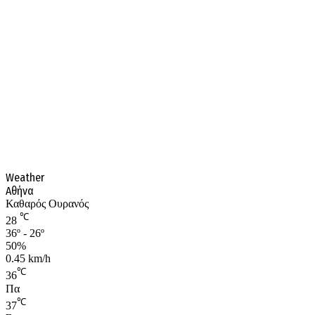
Weather
Αθήνα
Καθαρός Ουρανός
℃
28
36º - 26º
50%
0.45 km/h
℃
36
Πα
℃
37