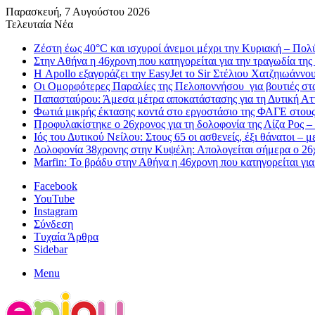
Παρασκευή, 7 Αυγούστου 2026
Τελευταία Νέα
Ζέστη έως 40°C και ισχυροί άνεμοι μέχρι την Κυριακή – Πολ
Στην Αθήνα η 46χρονη που κατηγορείται για την τραγωδία της
Η Apollo εξαγοράζει την EasyJet το Sir Στέλιου Χατζηιωάννου 
Οι Ομορφότερες Παραλίες της Πελοποννήσου για βουτιές στ
Παπασταύρου: Άμεσα μέτρα αποκατάστασης για τη Δυτική Αττι
Φωτιά μικρής έκτασης κοντά στο εργοστάσιο της ΦΑΓΕ στου
Προφυλακίστηκε ο 26χρονος για τη δολοφονία της Λίζα Ρος –
Ιός του Δυτικού Νείλου: Στους 65 οι ασθενείς, έξι θάνατοι – 
Δολοφονία 38χρονης στην Κυψέλη: Απολογείται σήμερα ο 26χ
Marfin: Το βράδυ στην Αθήνα η 46χρονη που κατηγορείται γι
Facebook
YouTube
Instagram
Σύνδεση
Τυχαία Άρθρα
Sidebar
Menu