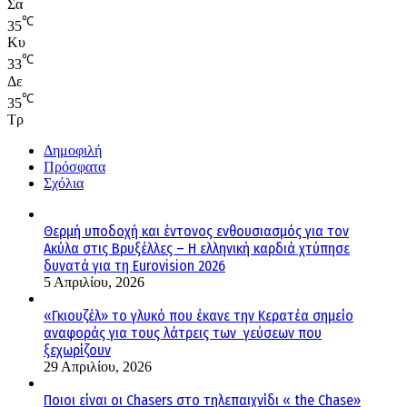
Σα
℃
35
Κυ
℃
33
Δε
℃
35
Τρ
Δημοφιλή
Πρόσφατα
Σχόλια
Θερμή υποδοχή και έντονος ενθουσιασμός για τον
Ακύλα στις Βρυξέλλες – Η ελληνική καρδιά χτύπησε
δυνατά για τη Eurovision 2026
5 Απριλίου, 2026
«Γκιουζέλ» το γλυκό που έκανε την Κερατέα σημείο
αναφοράς για τους λάτρεις των γεύσεων που
ξεχωρίζουν
29 Απριλίου, 2026
Ποιοι είναι οι Chasers στο τηλεπαιχνίδι « the Chase»